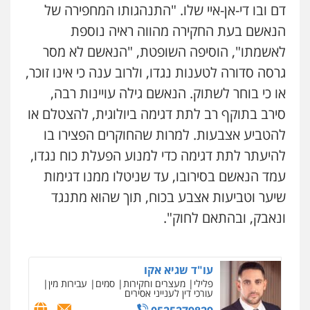
דם ובו די-אן-איי שלו. "התנהגותו המחפירה של
הנאשם בעת החקירה מהווה ראיה נוספת
קורל קרוז – עורך דין פלילי
לאשמתו", הוסיפה השופטת, "הנאשם לא מסר
משפט פלילי
0545437431
גרסה סדורה לטענות נגדו, ולרוב ענה כי אינו זוכר,
או כי בוחר לשתוק. הנאשם גילה עויינות רבה,
סירב בתוקף רב לתת דגימה ביולוגית, להצטלם או
עו"ד עלי סעדי
פלילי
פשיעה חמורה
ליווי וייצוג בחקירות
להטביע אצבעות. למרות שהחוקרים הפצירו בו
ומעצרים
0508824984
להיעתר לתת דגימה כדי למנוע הפעלת כוח נגדו,
עמד הנאשם בסירובו, עד שניטלו ממנו דגימות
עו"ד תומר בנישתי
שיער וטביעות אצבע בכוח, תוך שהוא מתנגד
פלילי
מעצרים וחקירות
צווארון לבן
פשיעה
חמורה
ונאבק, ובהתאם לחוק".
0546657865
עו"ד שגיא אקו
פלילי
מעצרים וחקירות
סמים
עבירות מין
עורכי דין לענייני אסירים