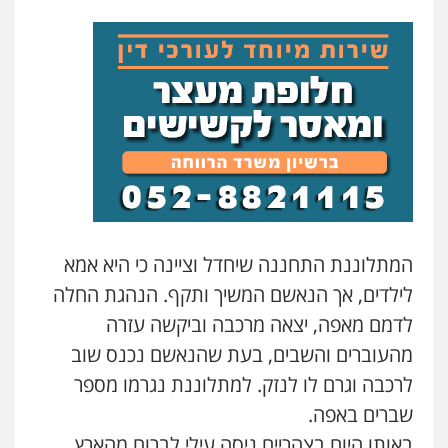
עו"ד ראוף נג'אר
פלילי
עורכי דין לענייני אסירים
מעצרים
סמים
רכוש
0548009246
דוד אפרים משרד עורכי דין
פלילי
צווארון לבן
מס הכנסה
מע"מ
0506209859
עדי כרמלי – חברת עו"ד
המתלוננת התחננה שיחדל וציינה כי היא אמא
פלילי
כלכלי
עורכי דין לענייני אסירים
לילדים, אך הנאשם המשיך ותקף. הנהגת החלה
0525060666
לדמם מאפה, יצאה מרכבה וביקשה עזרה
מהעוברים והשבים, בעת שהנאשם נכנס שוב
גיא זהבי משרד עורכי דין
לרכבה וגרם לו לנזק. למתלוננת נגרמו מספר
פלילי
משפחה
503456449
שברים באפה.
באותו היום בצהריים ניסה עילי לברוח מהארץ