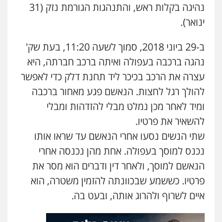
עו"ד קארין לגטיוי
נהיגה בקלות ראש, והתנהגות הגורמת נזק (31
פלילי
פשיעה חמורה
מעצרים וחקירות
ינואר).
0507446995
ב-29 ביוני 2018, סמוך לשעה 11:20, בעת שק'
משרד עורכי דין טאי שרקי
נהגה ברכבה בעפולה ואיתה ברכב חברתה, היא
פלילי
אסירים
תעבורה
מרב"ד
עצרה את הרכב בכיכר ליד תחנת דלק כדי לאפשר
0547556464
להולך רגל לחצות. הנאשם פגע מאחור ברכבה
ומיד לאחר מכן נמלט מבלי להזדהות ומבלי
עו"ד אילן אלימלך
להשאיר את פרטיו.
פלילי
פשיעה חמורה
תעבורה
אסירים
שתי הנשים נסעו אחרי הנאשם עד שראו אותו
0522992110
נכנס למוסך בעפולה. אחת מהן נכנסה אחרי
הנאשם למוסך, ולאחר דין ודברים הוא מסר את
עו"ד שאדי נאטור
פרטיו. כששמע שבכוונתה להזמין משטרה, הוא
פלילי
פשיעה חמורה
מעצרים וחקירות
0509230800
איים לשרוף ולהרוג אותה, ובעט בה.