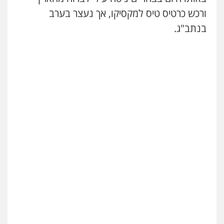
עו"ד איהאב ג'לג'ולי
ורכש כרטיס טיס למקסיקו, אך נעצר בערב
פלילי
מעצרים וחקירות
עורכי דין לענייני
בנתב"ג.
אסירים
0505216700
אייל בן שושן, עורך דין פלילי
פלילי
מעצרים וחקירות
פשיעה חמורה
נוער
רישום פלילי
0522763105
עו"ד שלומי שרון
פלילי
צבאי
מעצרים וחקירות
0547342002
עו"ד אלון קריטי
פלילי
כלכלי
אלימות
סמים
מעצרים
0525544654