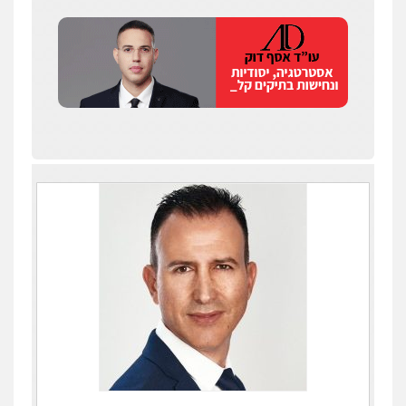
עו"ד איהאב ג'לג'ולי
פלילי
מעצרים וחקירות
עורכי דין לענייני
אסירים
0505216700
אייל בן שושן, עורך דין פלילי
פלילי
מעצרים וחקירות
פשיעה חמורה
נוער
רישום פלילי
0522763105
עו"ד שלומי שרון
פלילי
צבאי
מעצרים וחקירות
0547342002