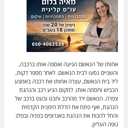
גיל דביר – משרד עורכי דין
פלילי
פשיעה כלכלית
צווארון לבן
0506217771
סלימאן אבו שעירה – משרד עורכי דין
פלילי
בטחוני
צבאי
נזיקין
0547780927
אחותו של הנאשם הגיעה ואספה אותו ברכבה,
עו"ד אסף גונן
והשניים נסעו לבית הנאשם. לאחר מספר דקות,
פלילי
פשע חמור
תעבורה
צבא
מעצרים
וחקירות
ליד בית הנאשם, עצרה אחותו את רכבה באמצע
0542255161
הכביש וחסמה אותו. למקום הגיע רכב והנהגת
צפרה. הנאשם ירד מהרכב וחבט ובעט ברכב של
גל דהן – משרד עורך דין פלילי
פלילי
פשיעה חמורה
סמים
מעצרים
הנהגת, ואף פתח את הדלת הימנית הקדמית
וחקירות
והחל להכות את הנהגת באגרופים בפניה ובפלג
0544723840
גופה העליון.