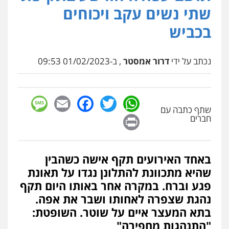
פלילי
מעצרים וחקירות
פשיעה חמורה
שתי נשים עקב ויכוחים
נוער
רישום פלילי
0522763105
בכביש
עו"ד שלומי שרון
נכתב על ידי
דרור אמסטר
, ב-01/02/2023 09:53
פלילי
צבאי
מעצרים וחקירות
0547342002
sage
Facebook
Email
WhatsApp
Twitter
שתף כתבה עם
עו"ד אלון קריטי
Print
חברים
פלילי
כלכלי
אלימות
סמים
מעצרים
0525544654
באחד האירועים תקף אישה כשהבין
עו"ד דפנה לביא
שהיא מתכוונת להתלונן נגדו על תאונת
משפחה
גישור
פגע וברח. במקרה אחר באותו היום תקף
0507206063
נהגת שצפרה לאחותו ושבר את אפה.
בתא המעצר איים על שוטר. השופטת:
"התנהגות מחפירה"
עו"ד זוהר ארבל