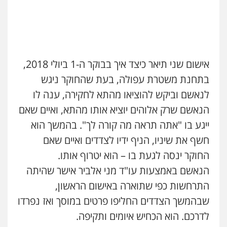
עו"ד דפנה לביא
משפחה
גישור
0507206063
אישום שני תיאר כיצד איך בבוקר ה-1 ביולי 2018,
עו"ד זוהר ארבל
בתחנת משטרת עפולה, בעת שהחוקר ניגש
פלילי
פשיעה חמורה
מעצרים וחקירות
קטינים
לנאשם וביקש להוציאו מהתא לחקירה, ענה לו
0538788878
הנאשם שרק אלוהים יוציא אותו מהתא, ואיים שאם
ייגע בו "אתה תראה מה קורה לך". בהמשך הוא
עו"ד אסף דוק
חשף את שיניו, הניף ידיו לצדדים ואיים שאם
פלילי
עבירות מין
סמים והימורים
פשיעה
חמורה
חקירות ומעצרים
צווארון לבן והונאה
החוקר ינסה לגעת בו – הוא יטרוף אותו.
0526885006
הנאשם באמצעות עו"ד מני אלביר אישר שהיתה
התרחשות כפי שתוארה באישום הראשון,
שבהמשך הצדדים החליפו פרטים במוסך ואז נפרדו
לדרכם. הוא הכחיש איומים ותקיפה.