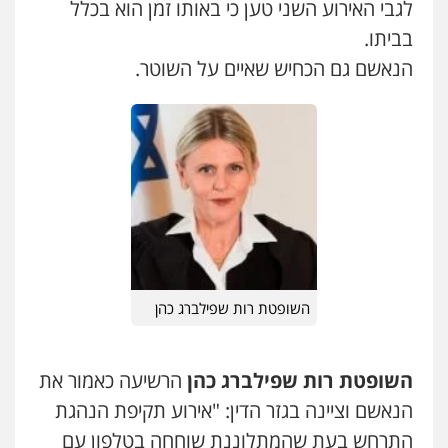
לגבי האירוע השני טען כי באותו זמן הוא בכלל
בביתו.
הנאשם גם הכחיש שאיים על השוטר.
עו"ד אייל אביטל
פלילי
פשיעה חמורה
מעצרים וחקירות
0544712201
עו"ד רונן בנדל
משפט פלילי
פשיעה חמורה
פלילי
השופטת רות שפילברג כהן
0524282442
השופטת רות שפילברג כהן
הרשיעה כאמור את
כבריאן, מזר – משרד עורכי דין
פלילי
מעצרים וחקירות
הנאשם וציינה בגזר הדין: "אירוע תקיפת הנהגת
0543986802
התרחש בעת שהמתלוננת שוחחה בטלפון עם