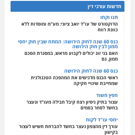
כוונת רווח
פלילי
פשיעה חמורה
זכויות אדם
חדשות עורכי דין
0527448141
כנס 60 שנה לחוק הירושה: המתח שבין חוק יחסי
מרכז התחלה חדשה
ממון לבין חוק הירושה
אסירים
עבירות מין
שירותים מקצועיים
לעורכי דין
האם בני זוג יכולים לקבוע מראש, במסגרת הסכם
חליל ביאדי – משרד עורכי דין
ממון, גם
0544500346
פלילי
דיני תעבורה
מעצרים וחקירות
פשיעה חמורה
אסירים
כנס 60 שנה לחוק הירושה
0509636895
מאיה בלום, עו"ס, טיפול ושיקום
ראשי הכנס מדגישים את המהפכה הטכנולגית
טיפול בהתמכרויות
שירותים מקצועיים
שמחייבת שינויי חקיקה
לעורכי דין
עו"ד איהאב זבידאת
0504062539
חפץ חשוד
פלילי
פשיעה חמורה
ארגוני פשע
עבירות
המתה
עבירות מין
עצור בתיק ניסיון רצח קיבל חבילה מעו"ד ונעצר
בחשד לסחר בסמים
0509930581
עו"ד ד"ר אבי שקד
עבירות כלכליות
הלבנת הון
חילוטים
יחסי עו"ד לקוח
עבירות פליליות
עורך דין מהצפון נעצר בחשד להברחת חשיש לעצור
עו"ד יפעת שוורץ סיל
0544385337
בקישון
פלילי
תעבורה
0523379525
עו"ד ליאור קצב הורשע בבית-הדין המשמעתי
איתי חקירות – שירותים לעורכי דין
בעיכוב כספים ופגיעה בכבוד המקצוע
חקירות פרטיות
חקירות כלכליות
חקירות
חודש בלבד לאחר שהופיע בכנס לשכת עורכי הדין,
אישות
איתורים
עו"ד אליה חן ברק
קצב הורשע
0537865001