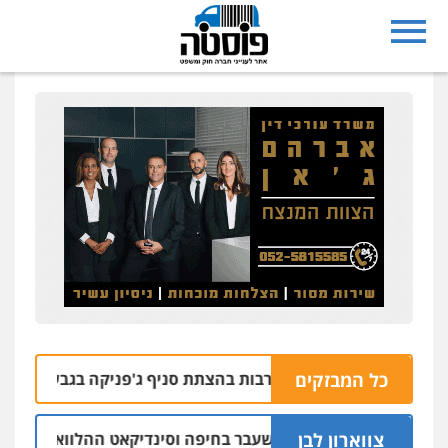
כל המבזקים
עצרו בחשד למעורבות בהצתת סניף ג'פניקה בגבעתיים
06.08 | 22:58
צווארון לבן
שום: יו"ר ש"ס לשעבר בחיפה וסינדיקאט ההלוואות של משפחת הר