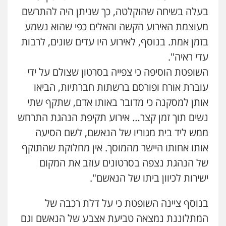
בעלה בשיחה שהוקלטה, כך שניתן היה להתרשם
עו"ד בועז קניג
מעוצמת האירוע הקשה והאלים כפי שהוא נשמע
פלילי
משפחה
כלכלי
צבאי
בזמן אמת. בנוסף, לאירוע היו עדים שונים, לרבות
0507003001
עדי ראיה".
השופטת הוסיפה כי צפייה בסרטון שצולם על ידי
מנשה, אלמוג – עורכי דין
עוברת אורח ופורסם ברשתות חברתיות, הביאו
פלילי
עבירות תנועה
צווארון לבן
תעבורה
עורכי דין לענייני אסירים
מעצרים וחקירות
אותן למסקנה כי מדובר באותו אדם, שתקף שתי
0546470989
נשים תוך זמן קצר… אירוע תקיפת הנהגת התרחש
ממש ליד בית מגוריו של הנאשם, לשם הסיעה
עו"ד אבי כהן
פלילי
פשיעה חמורה
קטינים
אלימות
אותו אחותו היישר מהמוסך. אין מחלוקת שהתוקף
סמים
עבירות מין
של הנהגת נצפה בסרטונים עוזב את המקום
0523647066
ישירות לכיוון ביתו של הנאשם".
ויקי שמואל – משרד עו"ד
בנוסף ציינה השופטת כי על דלת רכבה של
פלילי
משפט פלילי
המתלוננת נמצאה טביעת אצבע של הנאשם וגם
0528959600