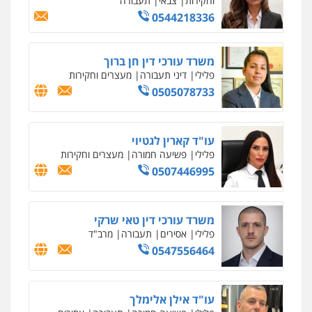
0547780927
עו"ד אסף גונן
פלילי
פשע חמור
תעבורה
צבא
מעצרים
וחקירות
0542255161
גל דהן – משרד עורך דין פלילי
פלילי
פשיעה חמורה
סמים
מעצרים
וחקירות
0544723840
עו"ד ראוף נג'אר
פלילי
עורכי דין לענייני אסירים
מעצרים
סמים
רכוש
0548009246
דוד אפרים משרד עורכי דין