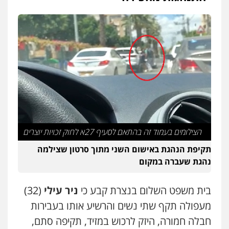
פלילי
פשיעה חמורה
מעצרים וחקירות
קטינים
0538788878
עו"ד אסף דוק
פלילי
עבירות מין
סמים והימורים
פשיעה
חמורה
חקירות ומעצרים
צווארון לבן והונאה
0526885006
עו"ד שלי גורביץ – לוי
משפט פלילי
פשיעה חמורה
מעצרים
וחקירות
צבאי
תעבורה
הצילומים בעמוד זה בהתאם לסעיף 27א לחוק זכויות יוצרים
0544218336
תקיפת הנהגת באישום השני מתוך סרטון שצילמה
נהגת שעברה במקום
משרד עורכי דין חן ברוך
פלילי
דיני תעבורה
מעצרים וחקירות
בית משפט השלום בנצרת קבע כי
ניר עילי
(32)
0505078733
מעפולה תקף שתי נשים והרשיע אותו בעבירות
חבלה חמורה, היזק לרכוש במזיד, תקיפה סתם,