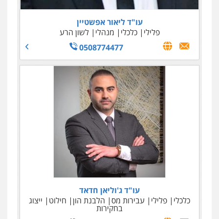
עו"ד ליאור אפשטיין
פלילי
כלכלי
מנהלי
לשון הרע
0508774477
עו"ד שאדי סרוג'י
עו"ד ג'וליאן חדאד
כלכלי
פלילי
פלילי
תעבורה
צבאי
עבירות מס
הלבנת הון
חילוט
עורכי דין לענייני אסירים
ייצוג
בחקירות
0525450255