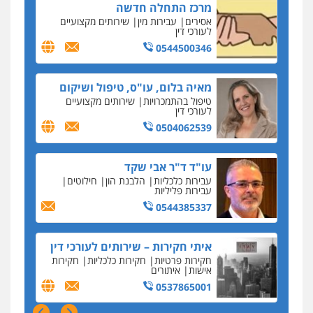
מאיה בלום, עו"ס, טיפול ושיקום
החשוד ברצח עו"ד ארבל פלדמן טען לרקע נפשי
טיפול בהתמכרויות
שירותים מקצועיים
ושתק בחקירתו
לעורכי דין
בבית המשפט התברר כי לחשוד, אחמד אלרג'וב
0504062539
מרמלה, לא נערכה
יחסי עו"ד לקוח
עו"ד ד"ר אבי שקד
עבירות כלכליות
הלבנת הון
חילוטים
עורכת דין נעצרה בחשד להעברת סם לנאשם בכלא
עבירות פליליות
השרון
0544385337
דבר למיקרופון
נציב תלונות הציבור על השופטים: עדיף למעט
איתי חקירות – שירותים לעורכי דין
בפרקטיקה של דיונים "מחוץ לפרוטוקול"
חקירות פרטיות
חקירות כלכליות
חקירות
אישות
איתורים
על חשבון הלקוח
0537865001
מאסר בפועל לעו"ד שעקץ שני מיליון שקל על דירה
ששייכת ללקוחותיו
ניר קידר – צלם
נכס בכפר קאסם
צילום עורכי דין
שירותים מקצועיים לעורכי
דין
העונש לעורך דין שהורשע בדיווח כוזב על עסקת
נדל"ן
0504578527