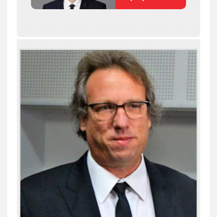
עו"ד שילה ענבר
פלילי
כלכלי
מיסים
הלבנת הון
ייעוץ לעורכי דין
0506216097