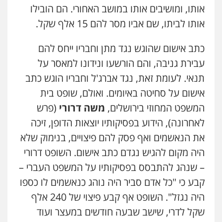
אותו, ומושיבים אותו במושב האחורי. הם הובילו
אותו לביתו, שם אביו מסר להם 15 אלף שקל.
כתב אישום שהוגש נגד מתן וחבריו ייחס להם
עבירת גניבה, והם הורשעו ונידונו למאסר על
תנאי. לעומת זאת, נגד אברג'ל וחבריו הוגש כתב
אישום על סחיטה באיומים. ואולם, שופט בית
המשפט המחוזי בירושלים,
משה דרורי
(פרש
לאחרונה), הידוע בפסיקותיו יוצאות הדופן, זיכה
את הנאשמים ואף פסק להם פיצויים, בנימוק שלא
היה מקום להגיש נגדם כתב אישום. השופט דרורי
– שנהג להתבסס בפסיקותיו על המשפט העברי –
קבע כי "כל אדם סביר היה נוהג כנאשמים לו כספו
היה נגזל". השופט אף קבע פיצוי של 240 אלף
שקל לדרי, שישב שבעה חודשים במעצר ועוד