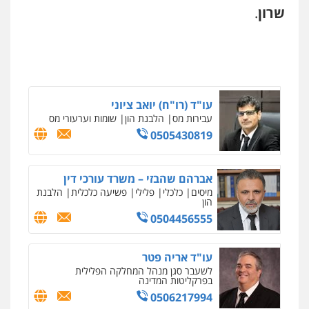
שרון
.
עו"ד (רו"ח) יואב ציוני
עבירות מס
הלבנת הון
שומות וערעורי מס
0505430819
אברהם שהבזי – משרד עורכי דין
מיסים
כלכלי
פלילי
פשיעה כלכלית
הלבנת
הון
0504456555
עו"ד אריה פטר
לשעבר סגן מנהל המחלקה הפלילית
בפרקליטות המדינה
0506217994