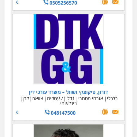
0505256570
עו"ד נאוה הנס
דורון, טיקוצקי ושות' – משרד עורכי דין
כלכלי
מיסים - פלילי ואזרחי
הלבנת הון
כלכלי
אזרחי מסחרי
נדל"ן / עסקים
צווארון לבן
0506209589
בינלאומי
048147500