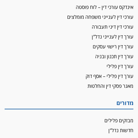
עורכת-דין שהביעה שמחה ב-7 באוקטובר
אינדקס עורכי דין – לוח פוסטה
אשם
עורכי דין לענייני משפחה מומלצים
עו"ד הלל בבייב הורשע בהונאת עשרות לקוחות,
עורכי דין דיני תעבורה
ההסדר: 7-9 שנות מאסר
עורך דין לענייני נדל"ן
דין ומקרקעין
עורך דין ברמת השרון נחקר בחשד למרמה בעסקת
עורך דין רישוי עסקים
נדל"ן
עורך דין תכנון ובניה
"אני מכינה 5-6 ג'וינטים ביום"
עורך דין פלילי
תובעת משטרתית פוטרה בחשד לעישון סמים
עורך דין פלילי – אסף דוק
שנחשף בפעילות בלשים בטלגרם
מאגר פסקי דין והחלטות
לא בכל יום
עו"ד שרון נהרי חיתן את בנו הבכור דניאל
מדורים
הכנסת אישרה
הגבלת שכר טרחה בייצוג נכי צה"ל ונפגעי פעולות
מבזקים פלילים
איבה
חדשות נדל"ן
איתות מירושלים