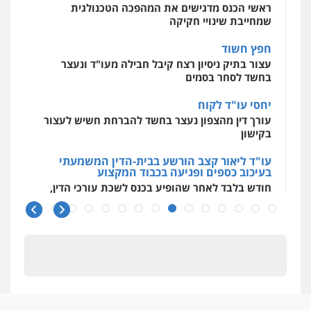
בחשד לסחר בסמים
עו"ד ד"ר אבי שקד
עבירות כלכליות
הלבנת הון
חילוטים
יחסי עו"ד לקוח
עבירות פליליות
עורך דין מהצפון נעצר בחשד להברחת חשיש לעצור
0544385337
בקישון
עו"ד ליאור קצב הורשע בבית-הדין המשמעתי
איתי חקירות – שירותים לעורכי דין
בעיכוב כספים ופגיעה בכבוד המקצוע
חקירות פרטיות
חקירות כלכליות
חקירות
חודש בלבד לאחר שהופיע בכנס לשכת עורכי הדין,
אישות
איתורים
קצב הורשע
0537865001
10 מיליון
ניר קידר – צלם
עורך-דין חשוד בהעלמת הכנסות והתחמקות ממס
רכישה
צילום עורכי דין
שירותים מקצועיים לעורכי
דין
קטינים בסביבה מנוכרת
0504578527
"ניכור הורי מכת מדינה": איך מתמודדים עם
ההשלכות ההרסניות של התופעה?
רונן הלל – מוניטין
מחיקת כתבות מגוגל ודחיקת אזכורים
אלה המינויים
שליליים
שירותים מקצועיים לעורכי דין
הוועדה לבחירת שופטים בחרה 26 שופטים ורשמים
0522508109
נוספים