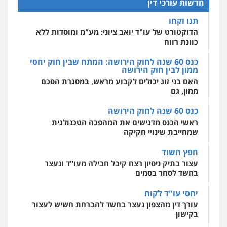
חדשות עורכי דין
כנס 60 שנה לחוק הירושה: המתח שבין חוק יחסי
מרכז התחלה חדשה
ממון לבין חוק הירושה
אסירים
עבירות מין
שירותים מקצועיים
לעורכי דין
האם בני זוג יכולים לקבוע מראש, במסגרת הסכם
ממון, גם
0544500346
כנס 60 שנה לחוק הירושה
מאיה בלום, עו"ס, טיפול ושיקום
ראשי הכנס מדגישים את המהפכה הטכנולגית
טיפול בהתמכרויות
שירותים מקצועיים
שמחייבת שינויי חקיקה
לעורכי דין
0504062539
חפץ חשוד
עצור בתיק ניסיון רצח קיבל חבילה מעו"ד ונעצר
בחשד לסחר בסמים
עו"ד ד"ר אבי שקד
עבירות כלכליות
הלבנת הון
חילוטים
יחסי עו"ד לקוח
עבירות פליליות
עורך דין מהצפון נעצר בחשד להברחת חשיש לעצור
0544385337
בקישון
עו"ד ליאור קצב הורשע בבית-הדין המשמעתי
איתי חקירות – שירותים לעורכי דין
בעיכוב כספים ופגיעה בכבוד המקצוע
חקירות פרטיות
חקירות כלכליות
חקירות
חודש בלבד לאחר שהופיע בכנס לשכת עורכי הדין,
אישות
איתורים
קצב הורשע
0537865001