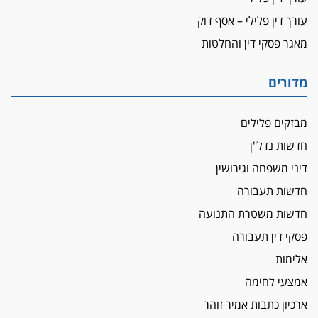
תובעת משטרתית פוטרה בחשד לעישון סמים
עורך דין פלילי – אסף דוק
שנחשף בפעילות בלשים בטלגרם
מאגר פסקי דין והחלטות
לא בכל יום
עו"ד שרון נהרי חיתן את בנו הבכור דניאל
מדורים
הכנסת אישרה
הגבלת שכר טרחה בייצוג נכי צה"ל ונפגעי פעולות
מבזקים פלילים
איבה
חדשות נדל"ן
איתות מירושלים
דיני משפחה וגירושין
יו"ר המחוז צ'צ'קס מכנס ישיבה להדחת
ממלא-מקומו, ועמית בכר שותק
חדשות תעבורה
מחאת הפרקליטים והסנגורים
חדשות משטרת התנועה
יצאו לשעה מבית המשפט ועמדו בחוץ לאות הזדהות
פסקי דין תעבורה
עם השופטים
אלימות
הביקורת חוגגת
אמצעי לחימה
מבקר לשכת עורכי הדין בתביעה נגד "איכות
השלטון" בעידן עמית בכר
ארכיון כתבות אמיר זוהר