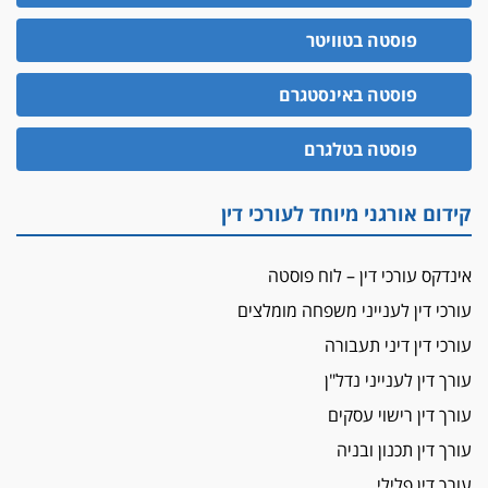
הזכות לטנף
פוסטה בטוויטר
זוכה עורך-דין שהשווה את ברק לסינוואר ואת
"הבמות של קפלן" לחמאס
פוסטה באינסטגרם
מאסר לעורך הדין
פוסטה בטלגרם
מאסר בפועל לעו"ד מהצפון שהגיש תביעות
פיקטיביות בשם פלסטינים
על המידתיות
קידום אורגני מיוחד לעורכי דין
ביה"ד המשמעתי ביטל השעיה לצמיתות של
עורכת-דין שהביעה שמחה ב-7 באוקטובר
אינדקס עורכי דין – לוח פוסטה
אשם
עורכי דין לענייני משפחה מומלצים
עו"ד הלל בבייב הורשע בהונאת עשרות לקוחות,
עורכי דין דיני תעבורה
ההסדר: 7-9 שנות מאסר
עורך דין לענייני נדל"ן
דין ומקרקעין
עורך דין ברמת השרון נחקר בחשד למרמה בעסקת
עורך דין רישוי עסקים
נדל"ן
עורך דין תכנון ובניה
"אני מכינה 5-6 ג'וינטים ביום"
עורך דין פלילי