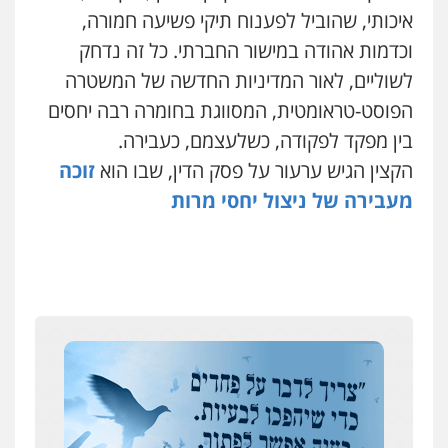
איכותי, שהוביל לפענוח תיקי פשיעה חמורה,
וכדמות אהודה במישור החברתי. כל זה נדחק
לשוליים, לאור המדיניות החדשה של המשטרה
הפוסט-טראומטית, המסווגת בחומרה רבה יחסים
בין מפקד לפקודה, כשלעצמם, כעבירה.
הקצין הגיש ערעור על פסק הדין, שבו הוא
זוכה
מעבירה של ניצול יחסי מרות
איומים כתובים
ניר קידר – צלם
תושב סכנין חשוד ששלח הודעות מאיימות לעורך דין
צילום עורכי דין
שירותים מקצועיים לעורכי
מקומי
דין
0504578527
אבי שקד מונה
כחבר ועדת איסור הלבנת הון בלשכת עורכי הדין
רונן הלל – מוניטין
194 עורכי הדין החדשים
מחיקת כתבות מגוגל ודחיקת אזכורים
שליליים
שירותים מקצועיים לעורכי דין
אחרי המלחמה: הוסמכו בירושלים עורכות ועורכי
0522508109
הדין החדשים
עסקה חמה