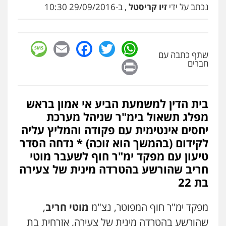
נכתב על ידי
זיו קריסטל
, ב-29/09/2016 10:30
sage
Facebook
Email
WhatsApp
Twitter
שתף כתבה עם
Print
חברים
בית הדין למשמעת הביע אי אמון בראש
מפלג תשאול בימ"ר שניהל מערכת
יחסים אינטימית עם פקודה והמליץ עליה
לקידום (בהמשך הוא זוכה) * נדחה הסדר
טיעון עם מפקד ימ"ר חוף לשעבר מוטי
חריב שהורשע בהטרדה מינית של צעירה
בת 22
מפקד ימ"ר חוף המפוטר, נצ"מ
מוטי חריב
,
שהורשע בהטרדה מינית של צעירה, אזרחית בת