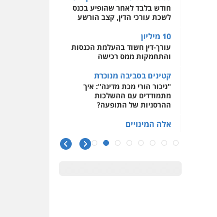
0509930581
חודש בלבד לאחר שהופיע בכנס
לשכת עורכי הדין, קצב הורשע
עו"ד יפעת שוורץ סיל
פלילי
תעבורה
10 מיליון
עורך-דין חשוד בהעלמת הכנסות
0523379525
והתחמקות ממס רכישה
קטינים בסביבה מנוכרת
עו"ד אליה חן ברק
"ניכור הורי מכת מדינה": איך
פלילי
פשיעה חמורה
ליווי
מתמודדים עם ההשלכות
וייצוג בחקירות ומעצרים
ההרסניות של התופעה?
אסירים
נוער
0525914163
אלה המינויים
הוועדה לבחירת שופטים בחרה
עו"ד אריה פטר
26 שופטים ורשמים נוספים
לשעבר סגן מנהל המחלקה
הפלילית בפרקליטות המדינה
ראו הוזהרתם
הפרקליטות מקדמת הפללת
0506217994
עורכי דין "קונסילייריז" בחוק
המאבק בארגוני פשיעה
משרד עורכי דין פארס
פלאח
משרות אמון