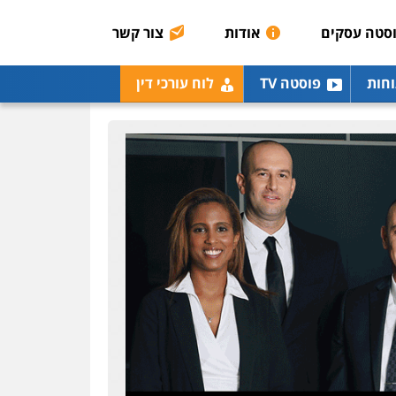
0507003001
סטה עסקים
אודות
צור קשר
מנשה, אלמוג – עורכי דין
וחות
פוסטה TV
לוח עורכי דין
פלילי
עבירות תנועה
צווארון לבן
תעבורה
עורכי
דין לענייני אסירים
מעצרים
וחקירות
0546470989
עו"ד אבי כהן
פלילי
פשיעה חמורה
קטינים
אלימות
סמים
עבירות מין
0523647066
ויקי שמואל – משרד עו"ד
פלילי
משפט פלילי
0528959600