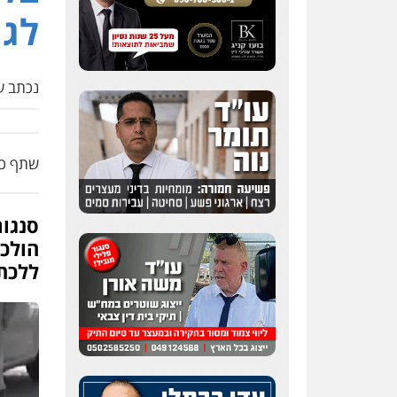
לגמ
נכתב על
שתף כת
סנגו
הולכי
ללכת,