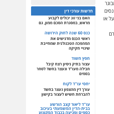
בוגר
פלילי
אסירים
חקירות
כנס 60 שנה לחוק הירושה:
ומעצרים
סייבר
ניהול
המתח שבין חוק יחסי ממון
0522508109
נסים
משברים פליליים
חדשות עורכי דין
לבין חוק הירושה
ל או
האם בני זוג יכולים לקבוע
אחסון אתרים
0506355388
מראש, במסגרת הסכם ממון, גם
מהירות
הגנה
גיבוי
תמיכה
שירותים מקצועיים
לעורכי דין
כנס 60 שנה לחוק הירושה
רם
עו"ד דרוויש נאשף
ראשי הכנס מדגישים את
פלילי
פשיעה חמורה
זכויות
אדם
המהפכה הטכנולגית שמחייבת
מרכז התחלה חדשה
שינויי חקיקה
0527448141
אסירים
עבירות מין
שירותים מקצועיים לעורכי
חפץ חשוד
דין
חליל ביאדי – משרד
עצור בתיק ניסיון רצח קיבל
עורכי דין
חבילה מעו"ד ונעצר בחשד לסחר
0544500346
פלילי
דיני תעבורה
מעצרים
בסמים
וחקירות
פשיעה חמורה
אסירים
יחסי עו"ד לקוח
0509636895
עורך דין מהצפון נעצר בחשד
להברחת חשיש לעצור בקישון
עו"ד איהאב זבידאת
פלילי
פשיעה חמורה
ארגוני
פשע
עבירות המתה
עו"ד ליאור קצב הורשע
עבירות מין
בבית-הדין המשמעתי בעיכוב
כספים ופגיעה בכבוד המקצוע