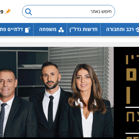
פו
רכב ותחבורה
חדשות נדל"ן
משפחה
דלתיים פת