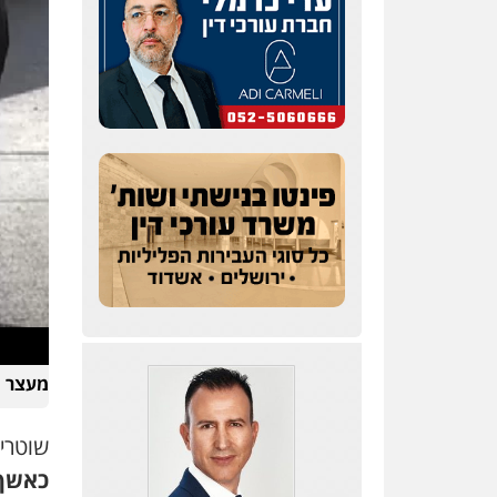
מעצר ח
שוטרי
כאשף