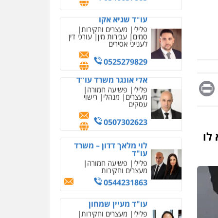
מחיקת כתבות מגוגל
0525279829
ודחיקת אזכורים שליליים
שירותים מקצועיים לעורכי
אלי אונגר משרד עו"ד
דין
פלילי
פשיעה חמורה
מעצרים
מנהלי
רישוי
0522508109
עסקים
אחסון אתרים
0507302623
מהירות
הגנה
גיבוי
תמיכה
שירותים מקצועיים
Messag
Print
Fa
E
לוי מלאך דדון – משרד
לעורכי דין
עו"ד
פלילי
פשיעה חמורה
מעצרים וחקירות
מרכז התחלה חדשה
0544231863
אסירים
עבירות מין
לו
שירותים מקצועיים לעורכי
דין
עו"ד מעיין שמחון
פלילי
מעצרים וחקירות
0544500346
עורכי דין לענייני אסירים
מאיה בלום, עו"ס,
0587604050
טיפול ושיקום
טיפול בהתמכרויות
שירותים מקצועיים לעורכי
איומים כתובים
עו"ד שאדי כבהא
דין
תושב סכנין חשוד ששלח הודעות
פלילי
עורכי דין לענייני