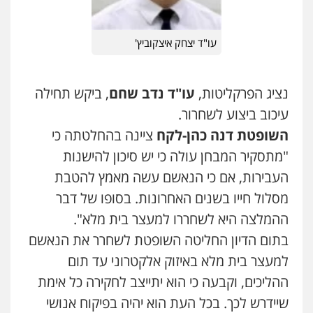
עו"ד יצחק איצקוביץ'
עו"ד אלון קריטי
עו"ד אייל אביטל
פלילי
כלכלי
אלימות
סמים
מעצרים
פלילי
פשיעה חמורה
מעצרים וחקירות
0525544654
0544712201
נציג הפרקליטות,
עו"ד נדב שחם
, ביקש תחילה
עיכוב ביצוע לשחרור.
עו"ד זוהר ארבל
עו"ד רונן בנדל
השופטת דנה כהן-לקח
ציינה בהחלטתה כי
פלילי
פשיעה חמורה
מעצרים וחקירות
משפט פלילי
פשיעה חמורה
פלילי
קטינים
"מתסקיר המבחן עולה כי יש סיכון להישנות
0524282442
0538788878
העבירות, אם כי הנאשם עשה מאמץ להטבת
מסלול חייו בשנים האחרונות. בסופו של דבר
כבריאן, מזר – משרד עורכי דין
ההמלצה היא לשחררו למעצר בית מלא".
פלילי
מעצרים וחקירות
0543986802
בתום הדיון החליטה השופטת לשחרר את הנאשם
למעצר בית מלא באיזוק אלקטרוני עד תום
ההליכים, וקבעה כי הוא יתייצב לחקירה כל אימת
מנשה, אלמוג – עורכי דין
פלילי
עבירות תנועה
צווארון לבן
תעבורה
שיידרש לכך. בכל העת הוא יהיה בפיקוח אנושי
עורכי דין לענייני אסירים
מעצרים וחקירות