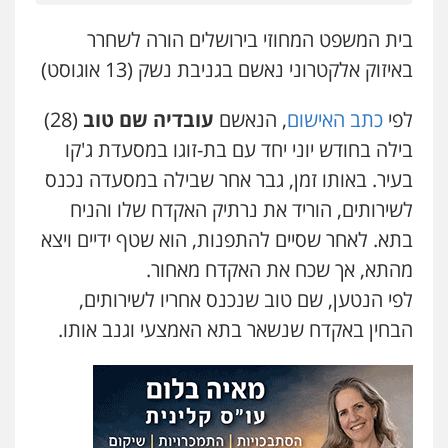
בית המשפט המחוזי בירושלים הורה לשחרר
עו"ד אילן אלימלך
פלילי
פשיעה חמורה
תעבורה
אסירים
באיזוק אלקטרוני נאשם בגניבת נשק (13 אוגוסט)
0522992110
לפי
כתב האישום
, הנאשם
עובדיה שם טוב
(28)
בילה בחודש יוני יחד עם בת-זוגו במסעדת ג'קו
עו"ד שאדי נאטור
פלילי
פשיעה חמורה
מעצרים וחקירות
בעיר. באותו זמן, גבר אחר שבילה במסעדה נכנס
0509230800
לשירותים, הוריד את נרתיק האקדח שלו והניח
בתא. לאחר שסיים להתפנות, הוא שטף ידיים ויצא
גיל דביר – משרד עורכי דין
מהתא, אך שכח את האקדח מאחור.
פלילי
פשיעה כלכלית
צווארון לבן
לפי הנטען, שם טוב שנכנס אחריו לשירותים,
0506217771
הבחין באקדח שנשאר בתא האמצעי וגנב אותו.
סלימאן אבו שעירה – משרד עורכי דין
פלילי
בטחוני
צבאי
נזיקין
0547780927