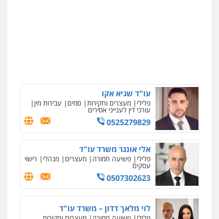
0508824984
עו"ד תומר בנישתי
פלילי
מעצרים וחקירות
צווארון לבן
פשיעה
חמורה
0546657865
עו"ד שגיא אקו
פלילי
מעצרים וחקירות
סמים
עבירות מין
עורכי דין לענייני אסירים
0525279829
אלי אונגר משרד עו"ד
פלילי
פשיעה חמורה
מעצרים
מנהלי
רישוי
עסקים
0507302623
לוי מלאך דדון – משרד עו"ד
פלילי
פשיעה חמורה
מעצרים וחקירות