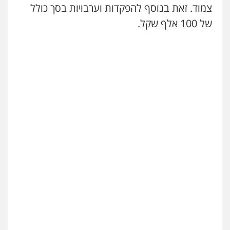
צמוד. זאת בנוסף להפקדות וערבויות בסך כולל
0546470989
של 100 אלף שקל.
עו"ד אבי כהן
פלילי
פשיעה חמורה
קטינים
אלימות
סמים
עבירות מין
0523647066
ויקי שמואל – משרד עו"ד
פלילי
משפט פלילי
0528959600
קורל קרוז – עורך דין פלילי
משפט פלילי
0545437431
עו"ד עלי סעדי
פלילי
פשיעה חמורה
ליווי וייצוג בחקירות
ומעצרים