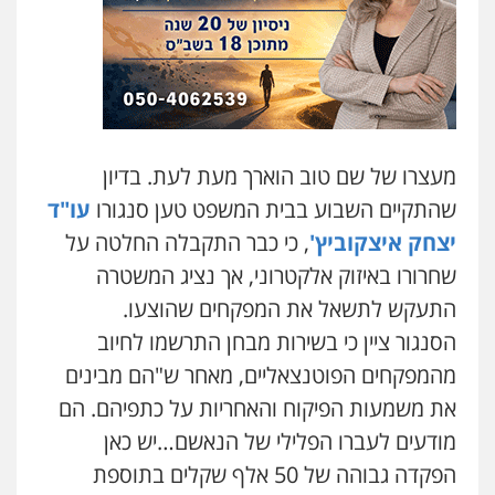
עו"ד אסף גונן
פלילי
פשע חמור
תעבורה
צבא
מעצרים
וחקירות
0542255161
גל דהן – משרד עורך דין פלילי
מעצרו של שם טוב הוארך מעת לעת. בדיון
פלילי
פשיעה חמורה
סמים
מעצרים
שהתקיים השבוע בבית המשפט טען סנגורו
עו"ד
וחקירות
0544723840
יצחק איצקוביץ'
, כי כבר התקבלה החלטה על
שחרורו באיזוק אלקטרוני, אך נציג המשטרה
עו"ד ראוף נג'אר
התעקש לתשאל את המפקחים שהוצעו.
פלילי
עורכי דין לענייני אסירים
מעצרים
סמים
רכוש
הסנגור ציין כי בשירות מבחן התרשמו לחיוב
0548009246
מהמפקחים הפוטנצאליים, מאחר ש"הם מבינים
את משמעות הפיקוח והאחריות על כתפיהם. הם
עדי כרמלי – חברת עו"ד
מודעים לעברו הפלילי של הנאשם…יש כאן
פלילי
כלכלי
עורכי דין לענייני אסירים
הפקדה גבוהה של 50 אלף שקלים בתוספת
0525060666