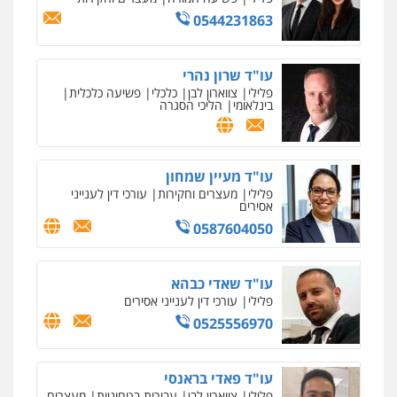
0544231863
עו"ד שרון נהרי
פלילי
צווארון לבן
כלכלי
פשיעה כלכלית
בינלאומי
הליכי הסגרה
עו"ד מעיין שמחון
פלילי
מעצרים וחקירות
עורכי דין לענייני
אסירים
0587604050
עו"ד שאדי כבהא
פלילי
עורכי דין לענייני אסירים
0525556970
עו"ד פאדי בראנסי
פלילי
צווארון לבן
עבירות בטחוניות
מעצרים