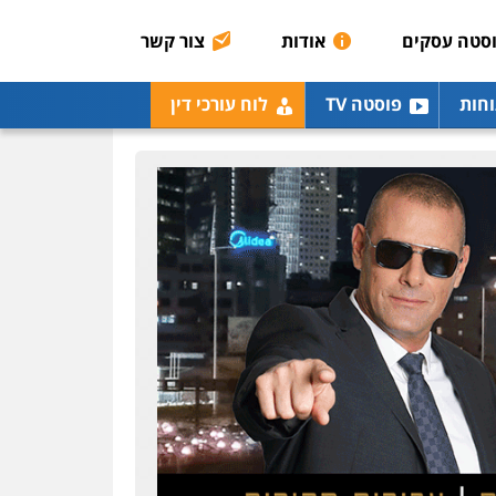
0507913332
סטה עסקים
אודות
צור קשר
עו"ד שלומי שרון
וחות
פוסטה TV
לוח עורכי דין
פלילי
צבאי
מעצרים
וחקירות
0547342002
עו"ד רונן בנדל
משפט פלילי
פשיעה
חמורה
פלילי
0524282442
עו"ד זוהר ארבל
פלילי
פשיעה חמורה
מעצרים וחקירות
קטינים
0538788878