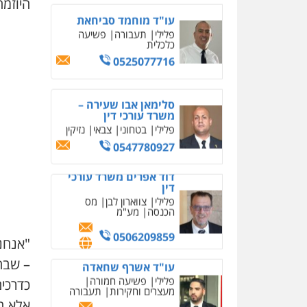
דין
היוזמה
פלילי
צווארון לבן
מס
הכנסה
מע"מ
0506209859
עו"ד אשרף שחאדה
פלילי
פשיעה חמורה
מעצרים וחקירות
תעבורה
0549535659
עו"ד שנהב אילון
פלילי
פשיעה חמורה
חקירות ומעצרים
נוער
עורכי דין לענייני אסירים
תעבורה
0549475678
"אנחנו
עו"ד אורנת קמרון
פלילי
תעבורה
עורכי דין
– שבה
לענייני אסירים
משפחה
נוער
כדרכים
אלא ב
0505417090