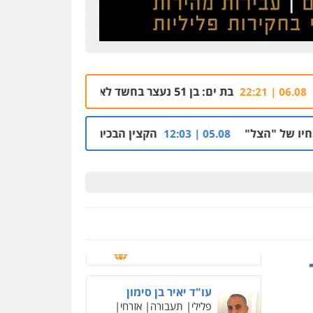
עו"ד שלי גורביץ – לוי
משפט פלילי
פשיעה
חמורה
מעצרים וחקירות
צבאי
תעבורה
0544218336
 ים: בן 51 נעצר בחשד לאונס בת 18 בבית מלון
06.08 | 21:59
עורך דין תמיר אלטיט
פלילי
תעבורה
הקצין הבכיר והאפליה מול ניצב מני בנימין בתיק נצ
05.08 | 12:03
0545577862
עו"ד אריה פטר
לשעבר סגן מנהל המחלקה
הפלילית בפרקליטות המדינה
0506217994
ניר קידר – צלם
צילום עורכי דין
שירותים
מקצועיים לעורכי דין
עו"ד יאיר בן סימון
0504578527
פלילי
תעבורה
אזרחי
נזיקין
ביטוח
רונן הלל – מוניטין