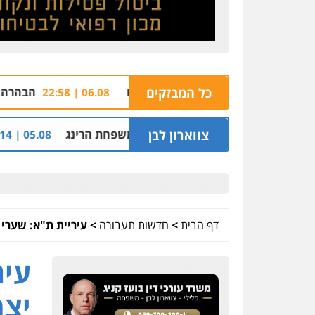
יף ג'פניקה בגבעתיים
כל המבזקים
הבהרה: רימון רסס בשוהם
06.08 | 22:58
צווארון לבן
דיקאט ההלוואות של משפחת הרינג
שלושה שוטרי
05.08 | 16:14
דף הבית
>
חדשות תעבורה
>
עיריית ת"א: שערי 
עיר
יצמ