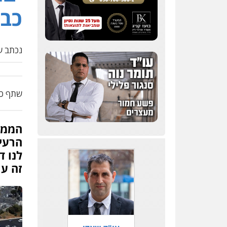
כב
סלימאן אבו שעירה –
משרד עורכי דין
פלילי
בטחוני
צבאי
נזיקין
נכתב על
0547780927
דוד אפרים משרד עורכי
דין
שתף כת
פלילי
צווארון לבן
מס
הכנסה
מע"מ
הממו
0506209859
הרעיו
עו"ד אשרף שחאדה
לנו 
פלילי
פשיעה חמורה
זה עו
מעצרים וחקירות
תעבורה
0549535659
עו"ד שנהב אילון
פלילי
פשיעה חמורה