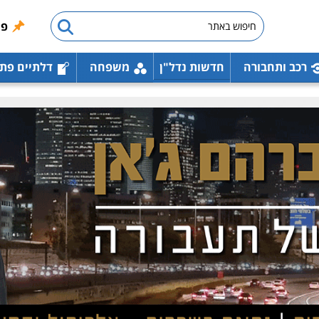
פו
רכב ותחבורה
חדשות נדל"ן
משפחה
דלתיים פת