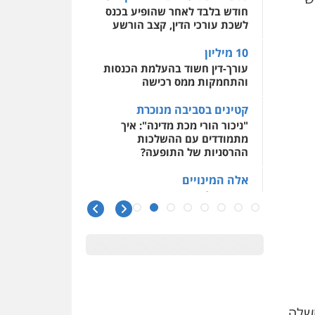
חודש בלבד לאחר שהופיע בכנס
לשכת עורכי הדין, קצב הורשע
10 מיליון
עורך-דין חשוד בהעלמת הכנסות
והתחמקות ממס רכישה
קטינים בסביבה מנוכרת
"ניכור הורי מכת מדינה": איך
מתמודדים עם ההשלכות
ההרסניות של התופעה?
אלה המינויים
הוועדה לבחירת שופטים בחרה
26 שופטים ורשמים נוספים
ראו הוזהרתם
הפרקליטות מקדמת הפללת
עורכי דין "קונסילייריז" בחוק
המאבק בארגוני פשיעה
משרות אמון
משלה