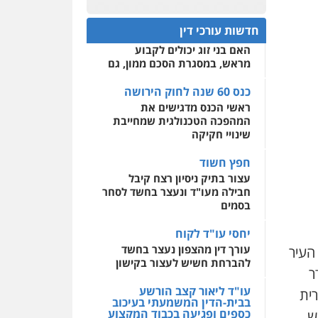
כנס 60 שנה לחוק הירושה:
המתח שבין חוק יחסי ממון
0522508109
חדשות עורכי דין
לבין חוק הירושה
האם בני זוג יכולים לקבוע
אחסון אתרים
מראש, במסגרת הסכם ממון, גם
מהירות
הגנה
גיבוי
תמיכה
שירותים מקצועיים
לעורכי דין
כנס 60 שנה לחוק הירושה
ראשי הכנס מדגישים את
המהפכה הטכנולגית שמחייבת
מרכז התחלה חדשה
שינויי חקיקה
אסירים
עבירות מין
שירותים מקצועיים לעורכי
חפץ חשוד
דין
עצור בתיק ניסיון רצח קיבל
חבילה מעו"ד ונעצר בחשד לסחר
0544500346
בסמים
יחסי עו"ד לקוח
עורך דין מהצפון נעצר בחשד
העיר
להברחת חשיש לעצור בקישון
ר
עו"ד ליאור קצב הורשע
רית
בבית-הדין המשמעתי בעיכוב
כספים ופגיעה בכבוד המקצוע
ש