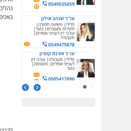
נהלים 
באכיפ
עו"ד חמאדה מסרי
תעבורה
0526631970
עו"ד פיני פישלר
פלילי
תעבורה
מח"ש
אזרחי
כלכלי
0505234000
עו"ד עלי סעדי
פלילי
פשיעה חמורה
ליווי
וייצוג בחקירות ומעצרים
0508824984
מצגר ושות', חברת עורכי
דין
נדל"ן / עסקים
משפחה
לדברי
תעבורה
כלכלי
הוצאה