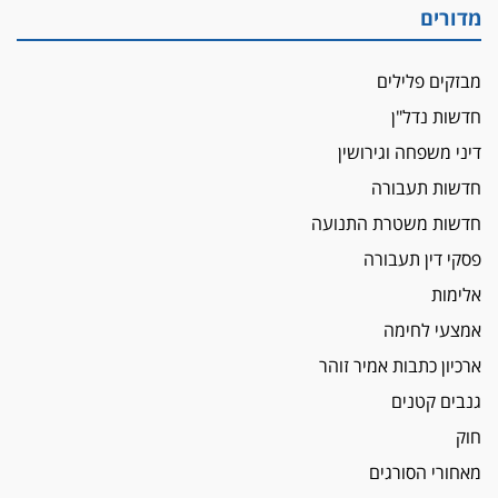
מדורים
הכנסת אישרה
הגבלת שכר טרחה בייצוג נכי צה"ל ונפגעי פעולות
מבזקים פלילים
איבה
חדשות נדל"ן
איתות מירושלים
דיני משפחה וגירושין
יו"ר המחוז צ'צ'קס מכנס ישיבה להדחת
ממלא-מקומו, ועמית בכר שותק
חדשות תעבורה
מחאת הפרקליטים והסנגורים
חדשות משטרת התנועה
יצאו לשעה מבית המשפט ועמדו בחוץ לאות הזדהות
פסקי דין תעבורה
עם השופטים
אלימות
הביקורת חוגגת
אמצעי לחימה
מבקר לשכת עורכי הדין בתביעה נגד "איכות
השלטון" בעידן עמית בכר
ארכיון כתבות אמיר זוהר
נכנס לאינדקס
גנבים קטנים
עו"ד חגי בנימין חצה את הקווים, מפרקליטות ת"א
חוק
למשרד פרטי חדש
מאחורי הסורגים
לפני נקיטת צעדים