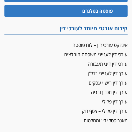
מאסר לעורך הדין
פוסטה בטלגרם
מאסר בפועל לעו"ד מהצפון שהגיש תביעות
פיקטיביות בשם פלסטינים
על המידתיות
קידום אורגני מיוחד לעורכי דין
ביה"ד המשמעתי ביטל השעיה לצמיתות של
עורכת-דין שהביעה שמחה ב-7 באוקטובר
אינדקס עורכי דין – לוח פוסטה
אשם
עורכי דין לענייני משפחה מומלצים
עו"ד הלל בבייב הורשע בהונאת עשרות לקוחות,
עורכי דין דיני תעבורה
ההסדר: 7-9 שנות מאסר
עורך דין לענייני נדל"ן
דין ומקרקעין
עורך דין ברמת השרון נחקר בחשד למרמה בעסקת
עורך דין רישוי עסקים
נדל"ן
עורך דין תכנון ובניה
"אני מכינה 5-6 ג'וינטים ביום"
עורך דין פלילי
תובעת משטרתית פוטרה בחשד לעישון סמים
עורך דין פלילי – אסף דוק
שנחשף בפעילות בלשים בטלגרם
מאגר פסקי דין והחלטות
לא בכל יום
עו"ד שרון נהרי חיתן את בנו הבכור דניאל