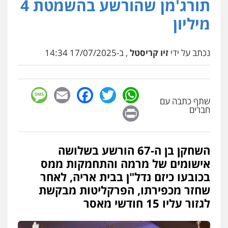
תורג'מן שהורשע בהשמטת 4
פלילי
משפחה
כלכלי
צבאי
0507003001
מיליון
עו"ד תומר בנישתי
נכתב על ידי
זיו קריסטל
, ב-17/07/2025 14:34
פלילי
מעצרים וחקירות
צווארון לבן
פשיעה
חמורה
0546657865
sage
Facebook
Email
WhatsApp
Twitter
שתף כתבה עם
אלי אונגר משרד עו"ד
Print
חברים
פלילי
פשיעה חמורה
מעצרים
מנהלי
רישוי
עסקים
0507302623
השחקן בן ה-67 הורשע בשלושה
אישומים של מרמה והתחמקות ממס
עו"ד שרון נהרי
פלילי
צווארון לבן
כלכלי
פשיעה כלכלית
בכובעו כיזם נדל"ן בבית אריה, לאחר
בינלאומי
הליכי הסגרה
שחזר מכפירתו, הפרקליטות מבקשת
לגזור עליו 15 חודשי מאסר
עו"ד (רו"ח) יואב ציוני