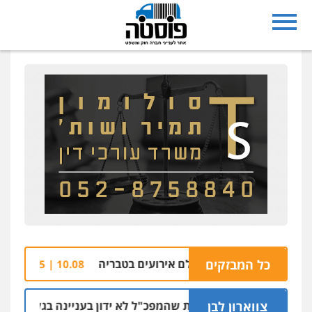
כל המבזקים
מים בהצתת אולם אירועים בטבריה
חשד: אסיר
10.08 | 09:25
צווארון לבן
ניצב שושן דורשת שהמפכ"ל לא ידון בעניינה בגלל קרבתו לתנ"צ