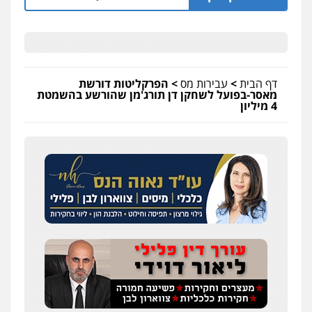
דף הבית
>
עבירות מס
>
הפרקליטות דורשת
מאסר-בפועל לשחקן דן תורג'מן שהורשע בהשמטת
4 מיליון
עו"ד אייל אוחיון
פלילי
עורכי דין לענייני אסירים
מעצרים
וחקירות
0523602602
עו"ד אשרף שחאדה
פלילי
פשיעה חמורה
מעצרים וחקירות
תעבורה
0549535659