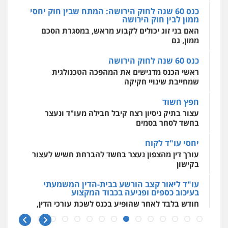
כנס 60 שנה לחוק הירושה
מאיה בלום, עו"ס, טיפול ושיקום
ראשי הכנס מדגישים את המהפכה הטכנולגית
טיפול בהתמכרויות
שירותים מקצועיים
שמחייבת שינויי חקיקה
לעורכי דין
0504062539
חפץ חשוד
עצור בתיק ניסיון רצח קיבל חבילה מעו"ד ונעצר
בחשד לסחר בסמים
עו"ד ד"ר אבי שקד
עבירות כלכליות
הלבנת הון
חילוטים
יחסי עו"ד לקוח
עבירות פליליות
עורך דין מהצפון נעצר בחשד להברחת חשיש לעצור
0544385337
בקישון
עו"ד ליאור קצב הורשע בבית-הדין המשמעתי
איתי חקירות – שירותים לעורכי דין
בעיכוב כספים ופגיעה בכבוד המקצוע
חקירות פרטיות
חקירות כלכליות
חקירות
חודש בלבד לאחר שהופיע בכנס לשכת עורכי הדין,
אישות
איתורים
קצב הורשע
0537865001
10 מיליון
ניר קידר – צלם
עורך-דין חשוד בהעלמת הכנסות והתחמקות ממס
רכישה
צילום עורכי דין
שירותים מקצועיים לעורכי
דין
קטינים בסביבה מנוכרת
0504578527