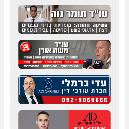
רעות כהן – משרד עורכי דין
פלילי
צווארון לבן
תעבורה
אסירים
מעצרים
וחקירות
0506277425
עו"ד שאדי דבאח
פלילי
פשיעה כלכלית
תעבורה
0505643689
עו"ד יצחק איצקוביץ'
פלילי
פשיעה חמורה
צווארון לבן
0526655833
עו"ד חמאדה מסרי
תעבורה
0526631970