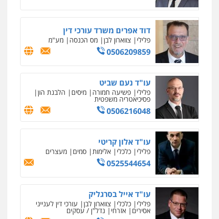
דוד אפרים משרד עורכי דין
פלילי
צווארון לבן
מס הכנסה
מע"מ
0506209859
עו"ד נעם שביט
פלילי
פשיעה חמורה
מיסים
הלבנת הון
פסיכיאטריה משפטית
0506216048
עו"ד אלון קריטי
פלילי
כלכלי
אלימות
סמים
מעצרים
0525544654
עו"ד אייל בסרגליק
פלילי
כלכלי
צווארון לבן
עורכי דין לענייני
אסירים
אזרחי
נדל"ן / עסקים