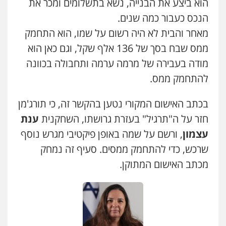
הוא ביצע את הבנייה, נשא בתשלומים ומכר את
הנכס כעבור כמה שנים.
עו"ד תמיר סולומון
פלילי
כלכלי
מיסים
הלבנת הון
מאחר והבית לא היה רשום על שמו, הוא התחמק
0528758840
ממס שבח בסך של 136 אלף שקל, וגם כאן הוא
מודה בעבירה של מרמה ערמה ותחבולה בכוונה
עו"ד אסף גונן
להתחמק ממס.
פלילי
פשע חמור
תעבורה
צבא
מעצרים
וחקירות
0542255161
בכתב האישום המקורי נטען בהקשר זה, כי תורג'מן
חזר על ה"תרגיל" בעזרת גרושתו, השחקנית
ענת
עצמון
, ורשם על שמה באופן פיקטיבי מגרש נוסף
עו"ד אורי רינצקי
פלילי
כלכלי
ניהול משפטים
שרכש, כדי להתחמק ממסים. סעיף זה נמחק
0506216813
מכתב האישום המתוקן.
דוד אפרים משרד עורכי דין
פלילי
צווארון לבן
מס הכנסה
מע"מ
0506209859