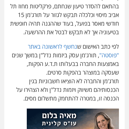
נדל"ן / עסקים
משפחה
תעבורה
כלכלי
בהתאם להסדר טיעון שנחתם, פרקליטות מחוז תל
הוצאה לפועל
אביב מיסוי וכלכלה תבקש לגזור על תורג'מן 15
0545402829
חודשי מאסר בפועל, בעוד שההגנה תהיה חופשית
בטיעוניה אך לא תבקש לבטל את ההרשעה.
עו"ד דרוויש נאשף
פלילי
פשיעה חמורה
זכויות אדם
לפי כתב האישום ש
נחשף לראשונה באתר
0527448141
"פוסטה"
, תורג'מן עסק ביזמות נדל"ן במשך שנים
באמצעות החברה בבעלותו ת.ד.ע הפקות,
עו"ד שילה ענבר
פלילי
כלכלי
מיסים
הלבנת הון
ייעוץ לעורכי
שעסקה במוצהר בהפקות סרטים.
דין
תורג'מן והחברה לא הוציאו חשבוניות בגין
0506216097
הכנסותיהם משיווק ויזמות נדל"ן ולא הצהירו על
הכנסה זו, במטרה להתחמק מתשלום מסים.
עו"ד נס בן נתן
פלילי
כלכלי
פשיעה חמורה
נוער
0505555110