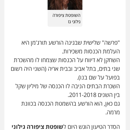
עו"ד נעם שביט
השופטת ציפורה
פלילי
פשיעה חמורה
מיסים
הלבנת הון
פסיכיאטריה משפטית
גילוני גז
0506216048
"פרשה" שלישית שבגינה הורשע תורג'מן היא
עו"ד אלון קריטי
העלמת הכנסות משכירות.
פלילי
כלכלי
אלימות
סמים
מעצרים
0525544654
השחקן לא דיווח על הכנסות שצמחו לו מהשכרת
שני בתים, בתל אביב ובבית אריה (השני היה רשום
בפועל על שם בנו).
עו"ד אייל בסרגליק
פלילי
כלכלי
צווארון לבן
עורכי דין לענייני
השכרת הבתים הניבה לו הכנסה של מיליון שקל
אסירים
אזרחי
נדל"ן / עסקים
בין השנים 2011-2018.
0528488515
גם כאן, הוא הורשע בהשמטת הכנסה בכוונת
עו"ד יוסי חמצני
מרמה.
כלכלי
צווארון לבן
פשיעה כלכלית
עבירות
מס
הלבנת הון
הסדר הטיעון הוגש היום ל
שופטת ציפורה גילוני
0505471497