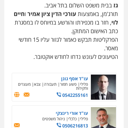
גז
בבית משפט השלום בתל אביב.
תורג'מן, באמצעות
עורכי הדין ציון אמיר
ו
חיים
גיל דביר – משרד עורכי דין
פלילי
פשיעה כלכלית
צווארון לבן
לוי
, חזר בו מכפירתו והורשע במיוחס לו במסגרת
0506217771
כתב האישום המתוקן.
הפרקליטות תבקש כאמור לגזור עליו 15 חודשי
מאסר.
עו"ד תמיר סולומון
פלילי
כלכלי
מיסים
הלבנת הון
הטיעונים לעונש נדחו לחודש אוקטובר.
0528758840
עו"ד אסף גונן
פלילי
פשע חמור
תעבורה
צבא
מעצרים
וחקירות
0542255161
עו"ד אורי רינצקי
פלילי
כלכלי
ניהול משפטים
0506216813