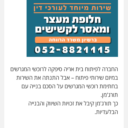
חנא בולוס – משרד עורכי דין
פלילי
פשיעה חמורה
צווארון לבן
נזיקין
0546661544
עו"ד אייל אוחיון
פלילי
עורכי דין לענייני אסירים
מעצרים
וחקירות
0523602602
עו"ד אשרף שחאדה
החברה לפיתוח בית אריה סיפקה לרוכשי המגרשים
פלילי
פשיעה חמורה
מעצרים וחקירות
במיזם שירותי פיתוח – אבל התנתה את השירות
תעבורה
0549535659
בחתימת רוכשי המגרשים על הסכם בנייה עם
תורג'מן.
רעות כהן – משרד עורכי דין
כך תורג'מן קיבל את זכויות השיווק והבנייה
פלילי
צווארון לבן
תעבורה
אסירים
מעצרים
וחקירות
הבלעדיות.
0506277425