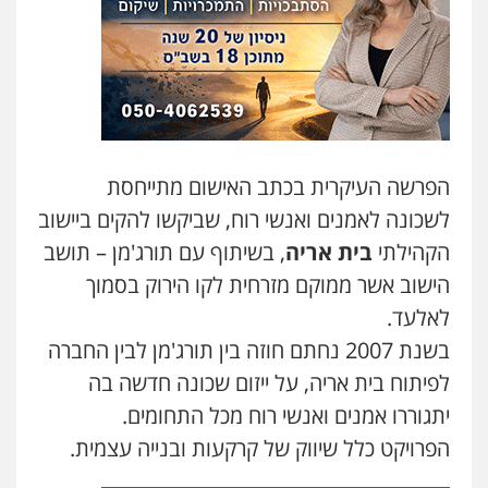
עו"ד משה פלמור
פלילי
כלכלי
צווארון לבן
עורכי דין לענייני
אסירים
0549732303
שחר מנדלמן, שלומציון גבאי מנדלמן
– משרד עורכי דין
פלילי
התמחות בייצוג בעבירות מין
הפרשה העיקרית בכתב האישום מתייחסת
0505522334
לשכונה לאמנים ואנשי רוח, שביקשו להקים ביישוב
הקהילתי
בית אריה
, בשיתוף עם תורג'מן – תושב
עו"ד אלינור מתיתיה
פלילי
תעבורה
צבאי
משפחה
הישוב אשר ממוקם מזרחית לקו הירוק בסמוך
0526577766
לאלעד.
בשנת 2007 נחתם חוזה בין תורג'מן לבין החברה
לפיתוח בית אריה, על ייזום שכונה חדשה בה
עו"ד מוחמד סביחאת
פלילי
תעבורה
פשיעה כלכלית
יתגוררו אמנים ואנשי רוח מכל התחומים.
0525077716
הפרויקט כלל שיווק של קרקעות ובנייה עצמית.