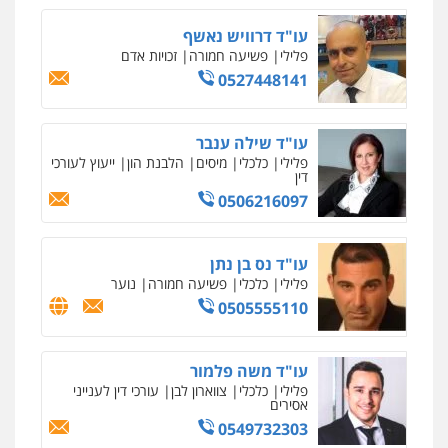
0525077716
חנא בולוס – משרד עורכי דין
פלילי
פשיעה חמורה
צווארון לבן
נזיקין
0546661544
עו"ד אייל אוחיון
פלילי
עורכי דין לענייני אסירים
מעצרים
וחקירות
0523602602
עו"ד אשרף שחאדה
פלילי
פשיעה חמורה
מעצרים וחקירות
תעבורה
0549535659
רעות כהן – משרד עורכי דין
פלילי
צווארון לבן
תעבורה
אסירים
מעצרים