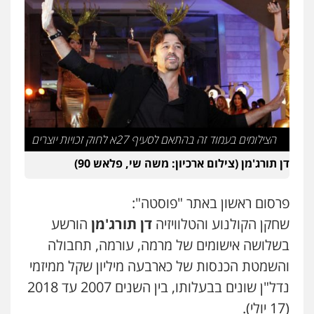
עבירות מס
הלבנת הון
שומות וערעורי מס
0505430819
עו"ד פאדי בראנסי
פלילי
צווארון לבן
עבירות בטחוניות
מעצרים
וחקירות
0524122241
הצילומים בעמוד זה בהתאם לסעיף 27א לחוק זכויות יוצרים
עו"ד ד"ר איתן פינקלשטיין
דן תורג'מן (צילום ארכיון: משה שי, פלאש 90)
כלכלי
הלבנת הון
חילוט
ייעוץ לעורכי דין
0507061374
פרסום ראשון באתר "פוסטה":
שחקן הקולנוע והטלוויזיה
דן תורג'מן
הורשע
עו"ד ירון גיגי
בשלושה אישומים של מרמה, עורמה, תחבולה
פלילי
צווארון לבן
מעצרים
הליכי הסגרה
והשמטת הכנסות של כארבעה מיליון שקל ממיזמי
0522249087
נדל"ן שונים בבעלותו, בין השנים 2007 עד 2018
(17 יולי).
מצגר ושות', חברת עורכי דין