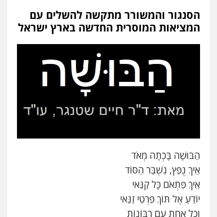
הסנגור והמשורר מתקשה להשלים עם
המציאות המוסרית החדשה בארץ ישראל
הַבּוּשָׁה בָּכְתָה מְאֹד
אֵיךְ נֻפַּץ, נִשְׁבַּר הַסּוֹד
אֵיךְ פִּתְאֹם כָּל קַנַּאי
יוֹדֵעַ אֶל תּוֹךְ פִּרְטֵי זַנַּאי
ניר קידר – צלם
וְכָל אַחַת עִם רִבּוֹנוֹת