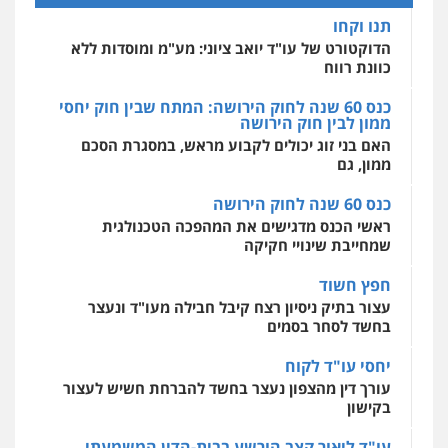
אחסון אתרים
תנו וקחו
מהירות
הגנה
גיבוי
תמיכה
שירותים
מקצועיים לעורכי דין
הדוקטורט של עו"ד יואב ציוני: מע"מ ומוסדות ללא
כוונת רווח
כנס 60 שנה לחוק הירושה: המתח שבין חוק יחסי
ממון לבין חוק הירושה
מרכז התחלה חדשה
האם בני זוג יכולים לקבוע מראש, במסגרת הסכם
אסירים
עבירות מין
שירותים מקצועיים
לעורכי דין
ממון, גם
0544500346
כנס 60 שנה לחוק הירושה
ראשי הכנס מדגישים את המהפכה הטכנולגית
שמחייבת שינויי חקיקה
חפץ חשוד
עצור בתיק ניסיון רצח קיבל חבילה מעו"ד ונעצר
בחשד לסחר בסמים
יחסי עו"ד לקוח
עורך דין מהצפון נעצר בחשד להברחת חשיש לעצור
בקישון
עו"ד ליאור קצב הורשע בבית-הדין המשמעתי