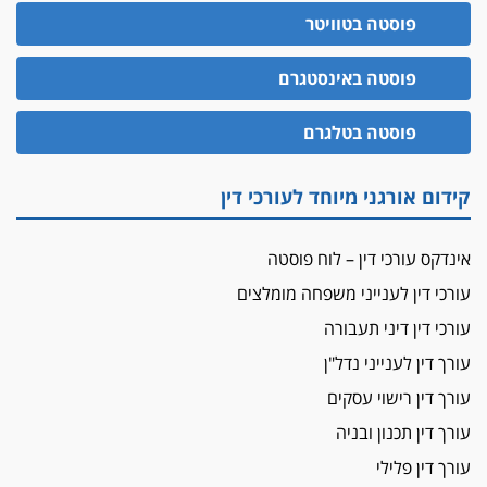
הדין למשמעת
פוסטה בטוויטר
האופנוע חזר הביתה
פוסטה באינסטגרם
עו"ד גיל פרידמן והרפתקאות אופנוע השטח שלו
הזכות לטנף
פוסטה בטלגרם
זוכה עורך-דין שהשווה את ברק לסינוואר ואת
"הבמות של קפלן" לחמאס
קידום אורגני מיוחד לעורכי דין
מאסר לעורך הדין
מאסר בפועל לעו"ד מהצפון שהגיש תביעות
אינדקס עורכי דין – לוח פוסטה
פיקטיביות בשם פלסטינים
עורכי דין לענייני משפחה מומלצים
על המידתיות
ביה"ד המשמעתי ביטל השעיה לצמיתות של
עורכי דין דיני תעבורה
עורכת-דין שהביעה שמחה ב-7 באוקטובר
עורך דין לענייני נדל"ן
אשם
עורך דין רישוי עסקים
עו"ד הלל בבייב הורשע בהונאת עשרות לקוחות,
עורך דין תכנון ובניה
ההסדר: 7-9 שנות מאסר
עורך דין פלילי
דין ומקרקעין