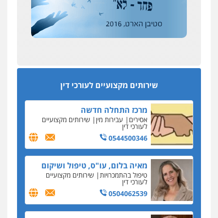
מחיקת כתבות מגוגל ודחיקת אזכורים
אחרי המלחמה: הוסמכו בירושלים עורכות ועורכי
שליליים
שירותים מקצועיים לעורכי דין
הדין החדשים
0522508109
עסקה חמה
מפקח במס הכנסה ועורך-דין חשודים בהצהרה כוזבת
אחסון אתרים
על עסקת נדל"ן בצפון
מהירות
הגנה
גיבוי
תמיכה
שירותים
מקצועיים לעורכי דין
סקס בכל מחיר
שירותים מקצועיים לעורכי דין
כתב האישום נגד עו"ד עידן דביר: האונס והמחירון
לאקטים מיניים
מרכז התחלה חדשה
כתב אישום: יו"ר ש"ס לשעבר בחיפה וסינדיקאט
אסירים
עבירות מין
שירותים מקצועיים
ההלוואות של משפחת הרינג
לעורכי דין
הפרקליטות: הרב נתנאל חייק ואביו הרב אריה חייק
0544500346
שמשו אנשי
החשוד ברצח עו"ד ארבל פלדמן טען לרקע נפשי
מאיה בלום, עו"ס, טיפול ושיקום
ושתק בחקירתו
טיפול בהתמכרויות
שירותים מקצועיים
לעורכי דין
בבית המשפט התברר כי לחשוד, אחמד אלרג'וב
מרמלה, לא נערכה
0504062539
יחסי עו"ד לקוח