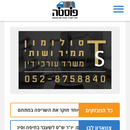
כל המבזקים
צוות חקירה מיוחד חוקר את השריפה במתחם ביג בפתח תק
צווארון לבן
כתב אישום: יו"ר ש"ס לשעבר בחיפה וסינדיקאט ההלו
06.08 