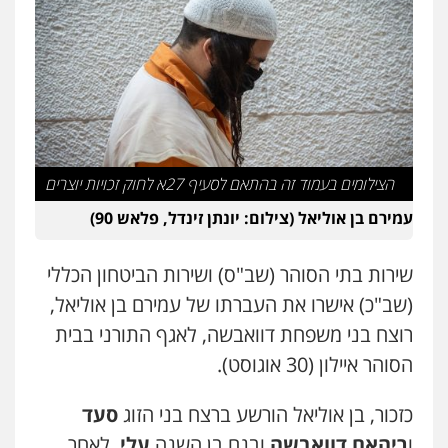
עו"ד שלי גורביץ – לוי
משפט פלילי
פשיעה חמורה
מעצרים
וחקירות
צבאי
תעבורה
0544218336
משרד עורכי דין חן ברוך
פלילי
דיני תעבורה
מעצרים וחקירות
הצילומים בעמוד זה בהתאם לסעיף 27א לחוק זכויות יוצרים
0505078733
עמירם בן אוליאל (צילום: יונתן זינדל, פלאש 90)
עו"ד קארין לגטיוי
שירות בתי הסוהר (שב"ס) ושירות הביטחון הכללי
פלילי
פשיעה חמורה
מעצרים וחקירות
0507446995
(שב"כ) אישרו את העברתו של עמירם בן אוליאל,
רוצח בני משפחת דוואבשה, לאגף התורני בבית
הסוהר איילון (30 אוגוסט).
אבי אמר משרד עורכי דין
פלילי
משפחה
אזרחי מסחרי
כזכור, בן אוליאל הורשע ברצח בני הזוג
סעד
0502130230
ו
ריהאם דוואבשה
ובנם בן השנה
עלי
, לאחר