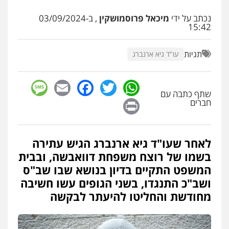
עו"ד שלומי שרון
נכתב על ידי
מיכאל פרוסמושקין
, ב-03/09/2024
פלילי
צבאי
מעצרים וחקירות
15:42
0547342002
תגיות
עו"ד גיא ארנברג
עו"ד אייל בסרגליק
פלילי
כלכלי
צווארון לבן
עורכי דין לענייני
sage
Facebook
Email
WhatsApp
Twitter
אסירים
אזרחי
נדל"ן / עסקים
שתף כתבה עם
0528488515
Print
חברים
עו"ד זוהר ארבל
פלילי
פשיעה חמורה
מעצרים וחקירות
קטינים
לאחר שעו"ד גיא ארנברג הגיש עתירה
0538788878
בשמו של רוצח משפחת דוואבשה, ובבית
המשפט התקיים בדיון בנושא שבו שב"ס
ושב"כ התנגדו, בשני הגופים עשו חשיבה
עו"ד אסף דוק
פלילי
עבירות מין
סמים והימורים
פשיעה
מחודשת והחליטו להיעתר לבקשה
חמורה
חקירות ומעצרים
צווארון לבן והונאה
0526885006