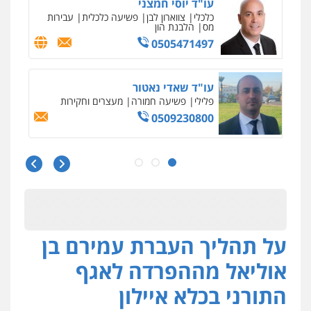
עו"ד אלון ארז
פלילי
צבאי
סמים
אלימות במשפחה
צווארון
לבן
0507368203
שחר לדובסקי, עו"ד
פלילי
מעצרים וחקירות
עבירות המתה
עורכי
דין לענייני אסירים
0507913332
גיא זהבי משרד עורכי דין
פלילי
משפחה
503456449
על תהליך העברת עמירם בן
עו"ד איהאב ג'לג'ולי
פלילי
מעצרים וחקירות
עורכי דין לענייני
אוליאל מההפרדה לאגף
אסירים
0505216700
התורני בכלא איילון