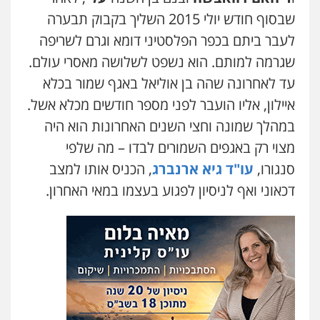
שבסוף חודש יולי 2015 השליך בקבוק תבערה
עו"ד אילן אלימלך
לעבר ביתם בכפר הפלסטיני דומא וגרם לשריפה
פלילי
פשיעה חמורה
תעבורה
אסירים
0522992110
שגרמה למותם. הוא נשפט לשלושה מאסרי עולם.
עד לאחרונה שהה בן אוליאל באגף שמור בכלא
עו"ד יוסי חמצני
איילון, אליו הועבר לפני מספר חודשים מכלא אשל.
כלכלי
צווארון לבן
פשיעה כלכלית
עבירות
במהלך שמונה וחצי השנים האחרונות הוא היה
מס
הלבנת הון
0505471497
מצוי רק באגפים השמורים לבדו – מה שלפי
סנגורו,
עו"ד גיא ארנברג
, הכניס אותו למצב
עו"ד שאדי נאטור
דכאוני ואף לניסיון לפגוע בעצמו במאי האחרון.
פלילי
פשיעה חמורה
מעצרים וחקירות
0509230800
משרד עורכי דין פארס פלאח
פלילי
צבאי
צווארון לבן והונאה
ביטוח לאומי
0549911449