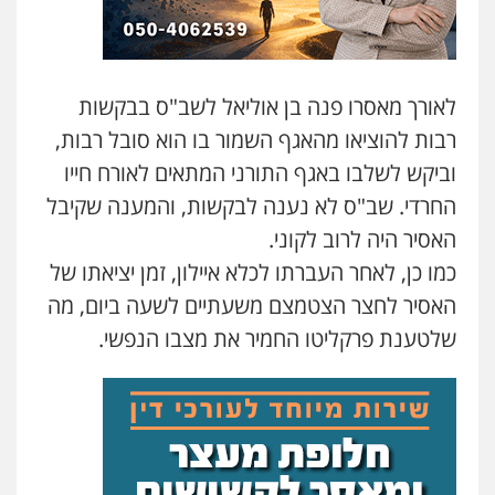
עו"ד יניב זוסמן
פלילי
כלכלי
פשיעה חמורה
מעצרים
וחקירות
לאורך מאסרו פנה בן אוליאל לשב"ס בבקשות
0525199949
רבות להוציאו מהאגף השמור בו הוא סובל רבות,
עו"ד אסף גונן
וביקש לשלבו באגף התורני המתאים לאורח חייו
פלילי
פשע חמור
תעבורה
צבא
מעצרים
החרדי. שב"ס לא נענה לבקשות, והמענה שקיבל
וחקירות
0542255161
האסיר היה לרוב לקוני.
כמו כן, לאחר העברתו לכלא איילון, זמן יציאתו של
גל דהן – משרד עורך דין פלילי
האסיר לחצר הצטמצם משעתיים לשעה ביום, מה
פלילי
פשיעה חמורה
סמים
מעצרים
וחקירות
שלטענת פרקליטו החמיר את מצבו הנפשי.
0544723840
עו"ד ראוף נג'אר
פלילי
עורכי דין לענייני אסירים
מעצרים
סמים
רכוש
0548009246