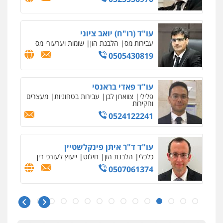
עו"ד (רו"ח) יואב ציוני
עבירות מס
הלבנת הון
שומות וערעורי מס
0505430819
עו"ד פאדי בראנסי
פלילי
צווארון לבן
עבירות בטחוניות
מעצרים
וחקירות
0524122241
עו"ד ד"ר איתן פינקלשטיין
כלכלי
הלבנת הון
חילוט
ייעוץ לעורכי דין
0507061374
איומים כתובים
ניר קידר – צלם
תושב סכנין חשוד ששלח הודעות מאיימות לעורך דין
צילום עורכי דין
שירותים מקצועיים לעורכי
מקומי
דין
עו"ד אמיר כהן
0504578527
אבי שקד מונה
פלילי
מעצרים וחקירות
תעבורה