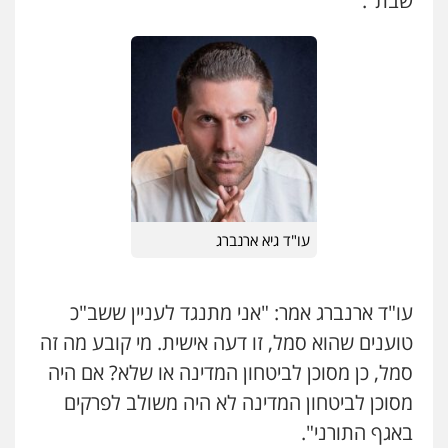
שבת".
כבריאן, מזר – משרד עורכי דין
פלילי
מעצרים וחקירות
0543986802
עו"ד בועז קניג
פלילי
משפחה
כלכלי
צבאי
0507003001
עו"ד גיא ארנברג
מנשה, אלמוג – עורכי דין
פלילי
עבירות תנועה
צווארון לבן
תעבורה
עורכי דין לענייני אסירים
מעצרים וחקירות
עו"ד ארנברג אמר: "אני מתנגד לעניין ששב"כ
0546470989
טוענים שהוא סמל, זו דעה אישית. מי קובע מה זה
סמל, כן מסוכן לביטחון המדינה או שלא? אם היה
עו"ד אבי כהן
פלילי
פשיעה חמורה
קטינים
אלימות
מסוכן לביטחון המדינה לא היה משולב לפרקים
סמים
עבירות מין
באגף התורני".
0523647066