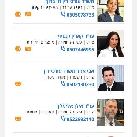
פלילי
כלכלי
פשיעה חמורה
מעצרים
וחקירות
0525199949
עו"ד אסף גונן
פלילי
פשע חמור
תעבורה
צבא
מעצרים
וחקירות
0542255161
גל דהן – משרד עורך דין פלילי
פלילי
פשיעה חמורה
סמים
מעצרים
וחקירות
0544723840
עו"ד ראוף נג'אר
פלילי
עורכי דין לענייני אסירים
מעצרים
סמים
רכוש
0548009246