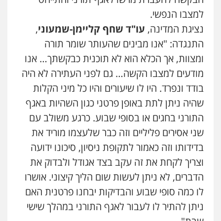
0526885006
למצבו הנפשי.
נציגת המדינה,
עו"ד שחף קליימן-שמעוני
,
התנגדה: "אנו מבינים שהעותר שומר תורה
ומצוות, אך הכלא הוא לא תוכנית כבקשתך… אנו
מודעים למצבו הקשה… גם לפני העתירה לא היה
בודד ונפרד. היו לו שיעורים והיו כל מיני הקלות
שהיה ניתן לתת באופן פרטני כגון השהיות באגף
התורני בחגים או בסופי שבוע. כרגע משולב עם
עו"ד אייל אביטל
שני אסירים פליליים וזה כבר שלעצמו מוריד את
פלילי
פשיעה חמורה
מעצרים וחקירות
בדידותו וזה כאמור לתקופת ניסיון, סיכונו ידועה
0544712201
וצריך לקחת את זה עקב בצד אגודל ולבדוק את
הדברים, לא ניתן לעשות שום הליך קיצוני. אושרו
עו"ד רונן בנדל
לו כמה סופי שבוע והבדיקות יבחנו פרטנית האם
משפט פלילי
פשיעה חמורה
פלילי
ניתן להתיר לו לעבור לאגף התורני במהלך שישי
0524282442