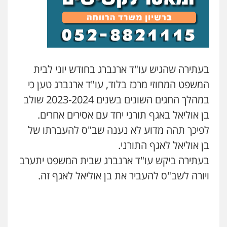
עו"ד אלון ארז
פלילי
צבאי
סמים
אלימות במשפחה
צווארון
לבן
0507368203
בעתירה שהגיש עו"ד ארנברג בחודש יוני לבית
שחר לדובסקי, עו"ד
המשפט המחוזי מרכז בלוד, עו"ד ארנברג טען כי
פלילי
מעצרים וחקירות
עבירות המתה
עורכי
דין לענייני אסירים
במהלך החגים השונים בשנים 2023-2024 שולב
0507913332
בן אוליאל באגף תורני יחד עם אסירים אחרים.
לפיכך תהה מדוע לא נענה שב"ס להעברתו של
גיא זהבי משרד עורכי דין
בן אוליאל לאגף התורני.
פלילי
משפחה
בעתירה ביקש עו"ד ארנברג שבית המשפט יתערב
503456449
ויורה לשב"ס להעביר את בן אוליאל לאגף זה.
עו"ד איהאב ג'לג'ולי
פלילי
מעצרים וחקירות
עורכי דין לענייני
אסירים
0505216700