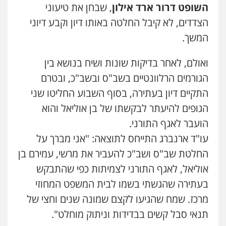
השופט דרור ארד אילון
, שבחן את טיעוני
הצדדים, לא קיבל החלטה באותו דיון וקבע דיוני
ויקי שמואל – משרד עו"ד
המשך.
פלילי
משפט פלילי
0528959600
ואולם, לאחר בדיקות שונות ושיח בנושא בין
הגורמים הרלוונטיים בשב"ס ובשב"כ, ובטרם
קורל קרוז – עורך דין פלילי
התקיים דיון בעתירה, בסוף השבוע החליטו שני
משפט פלילי
0545437431
הגופים להיעתר לבקשתו של בן אוליאל והוא
הועבר לאגף התורני.
עו"ד ארנברג התייחס לתוצאה: "אני מברך על
עו"ד עלי סעדי
פלילי
פשיעה חמורה
ליווי וייצוג בחקירות
החלטת שב"ס ושב"כ להעביר את מרשי, עמירם בן
ומעצרים
0508824984
אוליאל, לאגף התורני לצמיתות כפי שהתבקש
בעתירה שהגשתי בשמו לבית המשפט המחוזי
עו"ד תומר בנישתי
מרכז. שמח שהגיעו לקצם שמונה שנים וחצי של
פלילי
מעצרים וחקירות
צווארון לבן
פשיעה
חמורה
תנאי סבל קשים בבדידות וניתוק מוחלט".
0546657865