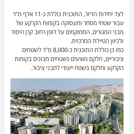
מצגר ושות', חברת עורכי דין
לצד יחידות הדיור, התוכנית כוללת כ-11 אלף מ"ר
נדל"ן / עסקים
משפחה
תעבורה
כלכלי
עבור שטחי מסחר ותעסוקה בקומות הקרקע של
הוצאה לפועל
0545402829
מבני המגורים, הממוקמים על דופן רחוב קרן היסוד
ולכיוון הטיילת המרכזית.
אבי אמר משרד עורכי דין
כמו כן כוללת התוכנית כ-8,000 מ"ר לשטחים
פלילי
משפחה
אזרחי מסחרי
ציבוריים, חלקם מוצעים כשטחים מבונים בקומות
0502130230
הקרקע וחלקם בשטח ייעודי למבני ציבור.
אברהם שהבזי – משרד עורכי דין
מיסים
כלכלי
פלילי
פשיעה כלכלית
הלבנת
הון
0504456555
גיל דביר – משרד עורכי דין
פלילי
פשיעה כלכלית
צווארון לבן
0506217771