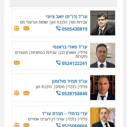
עו"ד (רו"ח) יואב ציוני
עבירות מס
הלבנת הון
שומות וערעורי מס
0505430819
עו"ד פאדי בראנסי
פלילי
צווארון לבן
עבירות בטחוניות
מעצרים
וחקירות
0524122241
עו"ד תמיר סולומון
פלילי
כלכלי
מיסים
הלבנת הון
0528758840
עדי כרמלי – חברת עו"ד
פלילי
כלכלי
עורכי דין לענייני אסירים
0525060666