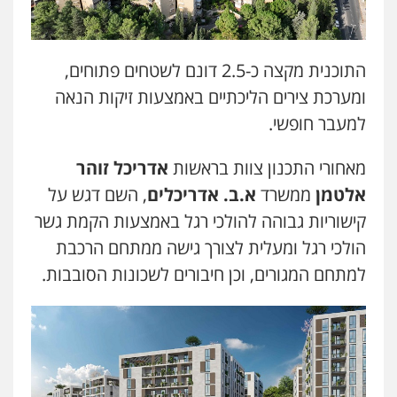
עו"ד יאיר בן סימון
פלילי
תעבורה
אזרחי
נזיקין
ביטוח
התוכנית מקצה כ-2.5 דונם לשטחים פתוחים,
0505719060
ומערכת צירים הליכתיים באמצעות זיקות הנאה
למעבר חופשי.
חנא בולוס – משרד עורכי דין
מאחורי התכנון צוות בראשות
אדריכל זוהר
פלילי
פשיעה חמורה
צווארון לבן
נזיקין
0546661544
אלטמן
ממשרד
א.ב. אדריכלים
, השם דגש על
קישוריות גבוהה להולכי רגל באמצעות הקמת גשר
אלי אונגר משרד עו"ד
הולכי רגל ומעלית לצורך גישה ממתחם הרכבת
פלילי
פשיעה חמורה
מעצרים
מנהלי
רישוי
למתחם המגורים, וכן חיבורים לשכונות הסובבות.
עסקים
0507302623
עו"ד ד"ר איתן פינקלשטיין
כלכלי
הלבנת הון
חילוט
ייעוץ לעורכי דין
0507061374