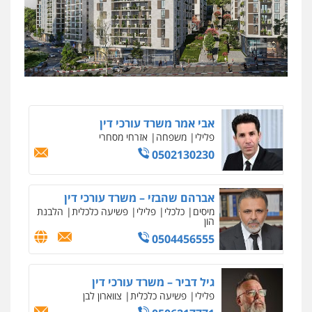
מצגר ושות', חברת עורכי דין
נדל"ן / עסקים
משפחה
תעבורה
כלכלי
הוצאה לפועל
0545402829
אבי אמר משרד עורכי דין
פלילי
משפחה
אזרחי מסחרי
0502130230
ניר קידר – צלם
צילום עורכי דין
שירותים מקצועיים לעורכי
דין
אברהם שהבזי – משרד עורכי דין
0504578527
מיסים
כלכלי
פלילי
פשיעה כלכלית
הלבנת
הון
0504456555
רונן הלל – מוניטין
מחיקת כתבות מגוגל ודחיקת אזכורים
שליליים
שירותים מקצועיים לעורכי דין
גיל דביר – משרד עורכי דין
0522508109
פלילי
פשיעה כלכלית
צווארון לבן