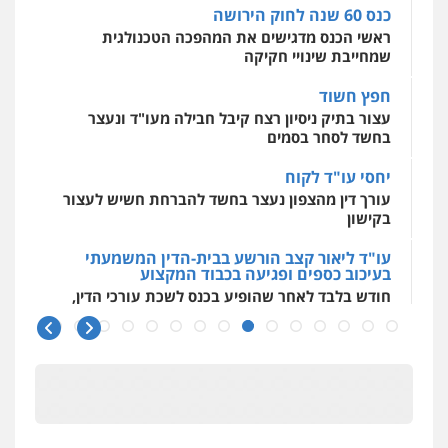
כנס 60 שנה לחוק הירושה
ראשי הכנס מדגישים את המהפכה הטכנולגית
שמחייבת שינויי חקיקה
חפץ חשוד
עצור בתיק ניסיון רצח קיבל חבילה מעו"ד ונעצר
בחשד לסחר בסמים
יחסי עו"ד לקוח
עורך דין מהצפון נעצר בחשד להברחת חשיש לעצור
בקישון
עו"ד ליאור קצב הורשע בבית-הדין המשמעתי
בעיכוב כספים ופגיעה בכבוד המקצוע
חודש בלבד לאחר שהופיע בכנס לשכת עורכי הדין,
קצב הורשע
10 מיליון
עורך-דין חשוד בהעלמת הכנסות והתחמקות ממס
רכישה
קטינים בסביבה מנוכרת