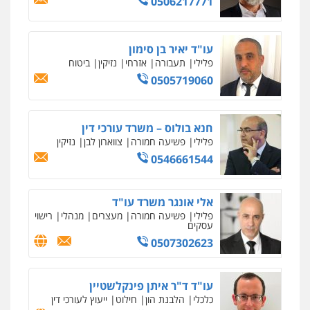
0506217771
אחסון אתרים
מהירות
הגנה
גיבוי
תמיכה
שירותים
מקצועיים לעורכי דין
עו"ד יאיר בן סימון
פלילי
תעבורה
אזרחי
נזיקין
ביטוח
0505719060
מרכז התחלה חדשה
אסירים
עבירות מין
שירותים מקצועיים
לעורכי דין
חנא בולוס – משרד עורכי דין
0544500346
פלילי
פשיעה חמורה
צווארון לבן
נזיקין
0546661544
מאיה בלום, עו"ס, טיפול ושיקום
טיפול בהתמכרויות
שירותים מקצועיים
לעורכי דין
אלי אונגר משרד עו"ד
0504062539
פלילי
פשיעה חמורה
מעצרים
מנהלי
רישוי
עסקים
0507302623
עו"ד ד"ר אבי שקד
עבירות כלכליות
הלבנת הון
חילוטים
עבירות פליליות
עו"ד ד"ר איתן פינקלשטיין
0544385337
כלכלי
הלבנת הון
חילוט
ייעוץ לעורכי דין