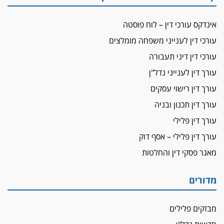
מאסר לעורך הדין
מאסר בפועל לעו"ד מהצפון שהגיש תביעות
אינדקס עורכי דין – לוח פוסטה
פיקטיביות בשם פלסטינים
עורכי דין לענייני משפחה מומלצים
על המידתיות
ביה"ד המשמעתי ביטל השעיה לצמיתות של
עורכי דין דיני תעבורה
עורכת-דין שהביעה שמחה ב-7 באוקטובר
עורך דין לענייני נדל"ן
אשם
עורך דין רישוי עסקים
עו"ד הלל בבייב הורשע בהונאת עשרות לקוחות,
עורך דין תכנון ובניה
ההסדר: 7-9 שנות מאסר
עורך דין פלילי
דין ומקרקעין
עורך דין פלילי – אסף דוק
עורך דין ברמת השרון נחקר בחשד למרמה בעסקת
נדל"ן
מאגר פסקי דין והחלטות
"אני מכינה 5-6 ג'וינטים ביום"
תובעת משטרתית פוטרה בחשד לעישון סמים
מדורים
שנחשף בפעילות בלשים בטלגרם
לא בכל יום
מבזקים פלילים
עו"ד שרון נהרי חיתן את בנו הבכור דניאל