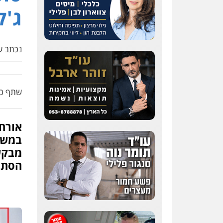
ג'ק
נכתב על
שתף כת
אורחי
במשך
מבקש
הסתר