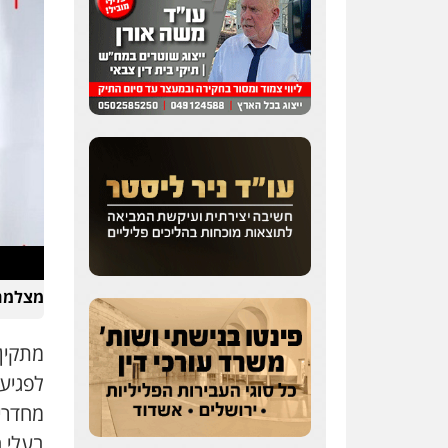
שחר לדובסקי, עו"ד
פלילי
מעצרים וחקירות
עבירות המתה
עורכי דין
לענייני אסירים
0507913332
עו"ד איהאב ג'לג'ולי
פלילי
מעצרים וחקירות
עורכי דין לענייני אסירים
מצלמה 
0505216700
מתקין
עו"ד שלומי שרון
לפגיע
פלילי
צבאי
מעצרים
וחקירות
מחדרי
0547342002
בעלי 