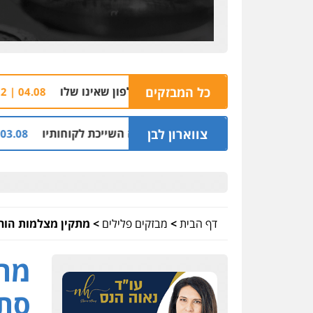
כל המבזקים
הצהרת תובע 
04.08 | 16:32
צווארון לבן
יליון שקל על דירה השייכת לקוחותיו
חלק מאזור ה
03.08 | 19:52
דף הבית
>
מבזקים פלילים
>
מתקין מצלמות הורש
מתק
סתר