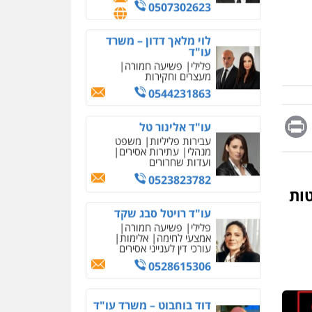
מחיקת כתבות מגוגל
0507302623
ודחיקת אזכורים שליליים
שירותים מקצועיים לעורכי
דין
לוי מלאך דדון – משרד
עו"ד
0522508109
פלילי
פשיעה חמורה
מעצרים וחקירות
אחסון אתרים
0544231863
מהירות
הגנה
גיבוי
תמיכה
שירותים מקצועיים
Messag
Print
Fa
E
עו"ד אלינור טל
לעורכי דין
עבירות פליליות
משפט
מנהלי
עתירות אסירים
ועדות שחרורים
מרכז התחלה חדשה
0523823782
אסירים
עבירות מין
ות
שירותים מקצועיים לעורכי
דין
עו"ד רויטל סבג שקד
פלילי
פשיעה חמורה
0544500346
אמצעי לחימה
אלימות
עורכי דין לענייני אסירים
מאיה בלום, עו"ס,
טיפול ושיקום
0528615306
טיפול בהתמכרויות
שירותים מקצועיים לעורכי
דין
דוד בוחבוט – משרד עו"ד