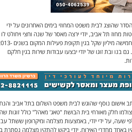
הסדר שהוצג לבית משפט המחוזי בימים האחרונים על ידי
ות מחוז תל אביב, יזדי ירצה מאסר של שנה וחצי ויחולט לו 
בשווי חמישה מיליון שקל בגין תקופת פעילות המקום 
2018. גם בנו ובת זוגו של יזדי יבצעו עבודות שירות בגין חלקם
ות.
תב אישום נוסף שהוגש לבית משפט השלום בתל אביב והנ
ולמו חלק מאורחי בית הבושת "טאג' מאהל" כולל זוגות שה
י שעה, על ידי יזדי, באמצעות מצלמה ומיקרופון ששתל עבו
ן באחד מחדרי האירוח. יזדי ביקש להתקין מצלמה נסתרת ב