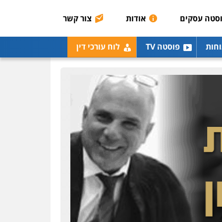
אסירים
תעבורה
סטה עסקים
אודות
צור קשר
0507120031
עו"ד אייל אביטל
וחות
פוסטה TV
לוח עורכי דין
פלילי
פשיעה חמורה
מעצרים וחקירות
0544712201
עו"ד בועז קניג
פלילי
משפחה
כלכלי
צבאי
0507003001
ויקי שמואל – משרד עו"ד
פלילי
משפט פלילי
0528959600