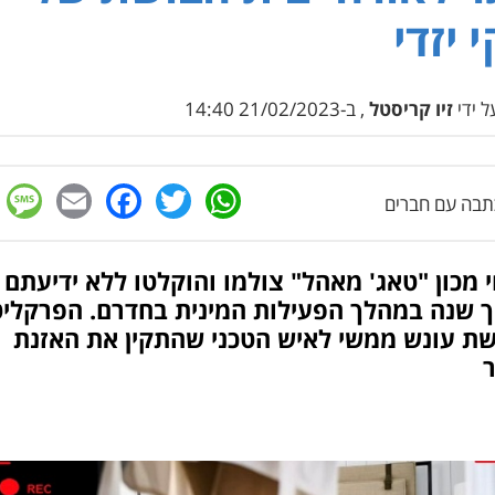
י יזדי
 ידי
זיו קריסטל
, ב-21/02/2023 14:40
e
cebook
mail
WhatsApp
Twitter
בה עם חברים
 מכון "טאג' מאהל" צולמו והוקלטו ללא ידיעתם
 שנה במהלך הפעילות המינית בחדרם. הפרקליט
ת עונש ממשי לאיש הטכני שהתקין את האזנת