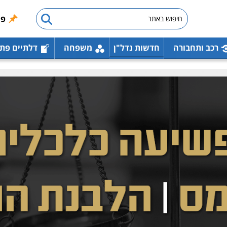
פו
רכב ותחבורה
חדשות נדל"ן
משפחה
דלתיים פת