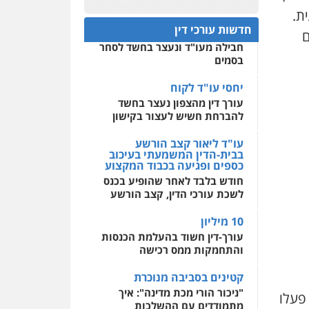
עו"ד מוחמד רחאל
ת.
פלילי
פשיעה חמורה
חפץ חשוד
0522508109
צווארון לבן
צבאי
מעצרים
חדשות עורכי דין
ם
עצור בתיק ניסיון רצח קיבל
וחקירות
חבילה מעו"ד ונעצר בחשד לסחר
אחסון אתרים
0502228917
בסמים
מהירות
הגנה
גיבוי
תמיכה
שירותים מקצועיים
לעורכי דין
יחסי עו"ד לקוח
עו"ד מוחמד סביחאת
עורך דין מהצפון נעצר בחשד
פלילי
תעבורה
פשיעה
כלכלית
להברחת חשיש לעצור בקישון
מרכז התחלה חדשה
0525077716
אסירים
עבירות מין
עו"ד ליאור קצב הורשע
שירותים מקצועיים לעורכי
בבית-הדין המשמעתי בעיכוב
דין
כספים ופגיעה בכבוד המקצוע
עו"ד יניב זוסמן
חודש בלבד לאחר שהופיע בכנס
פלילי
כלכלי
פשיעה
0544500346
חמורה
מעצרים וחקירות
לשכת עורכי הדין, קצב הורשע
0525199949
10 מיליון
עורך-דין חשוד בהעלמת הכנסות
והתחמקות ממס רכישה
עו"ד אמיר נאטור
פלילי
פשיעה חמורה
קטינים בסביבה מנוכרת
צווארון לבן
מעצרים
"ניכור הורי מכת מדינה": איך
 פעלו
0543326767
מתמודדים עם ההשלכות