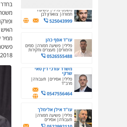
בחדר 
משרד עורכי דין טאי
משטרת
שרקי
ופורקו
פלילי
אסירים
תעבורה
מרב"ד
האיש 
0547556464
ממיר 
פשיטה
עו"ד אילן אלימלך
2018.
פלילי
פשיעה חמורה
תעבורה
אסירים
0522992110
עו"ד שאדי נאטור
פלילי
פשיעה חמורה
מעצרים וחקירות
0509230800
משרד עורכי דין פארס
פלאח