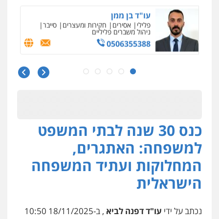
עו"ד בן ממן
פלילי
אסירים
חקירות ומעצרים
סייבר
ניהול משברים פליליים
0506355388
חליל ביאדי – משרד עורכי דין
פלילי
דיני תעבורה
מעצרים וחקירות
פשיעה חמורה
אסירים
0509636895
כנס 30 שנה לבתי המשפט
עו"ד איהאב זבידאת
פלילי
פשיעה חמורה
ארגוני פשע
עבירות
למשפחה: האתגרים,
המתה
עבירות מין
0509930581
המחלוקות ועתיד המשפחה
הישראלית
עו"ד יפעת שוורץ סיל
פלילי
תעבורה
0523379525
נכתב על ידי
עו"ד דפנה לביא
, ב-18/11/2025 10:50