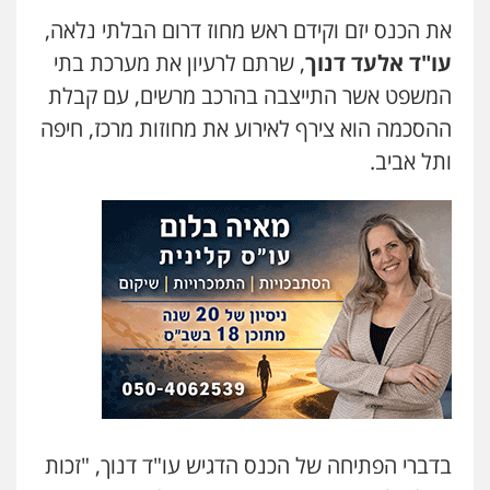
את הכנס יזם וקידם ראש מחוז דרום הבלתי נלאה,
עו"ד אלעד דנוך
, שרתם לרעיון את מערכת בתי
עו"ד קובי בן שעיה
פלילי
צווארון לבן
צבאי
המשפט אשר התייצבה בהרכב מרשים, עם קבלת
0524040052
ההסכמה הוא צירף לאירוע את מחוזות מרכז, חיפה
ותל אביב.
עו"ד אלון ארז
פלילי
צבאי
סמים
אלימות במשפחה
צווארון
לבן
0507368203
עו"ד לימור רוט חזן
פלילי
מעצרים
צווארון לבן
פשיעה חמורה
0523407232
עו"ד עינב יתח
פלילי
פשיעה חמורה
עורכי דין לענייני
בדברי הפתיחה של הכנס הדגיש עו"ד דנוך, "זכות
אסירים
צבאי