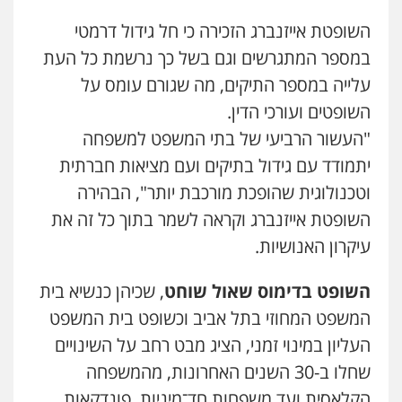
עו"ד גיורא זילברשטיין
השופטת אייזנברג הזכירה כי חל גידול דרמטי
פלילי
פשיעה חמורה
מעצרים וחקירות
0505212444
במספר המתגרשים וגם בשל כך נרשמת כל העת
עלייה במספר התיקים, מה שגורם עומס על
השופטים ועורכי הדין.
עו"ד קובי בן שעיה
פלילי
צווארון לבן
צבאי
"העשור הרביעי של בתי המשפט למשפחה
0524040052
יתמודד עם גידול בתיקים ועם מציאות חברתית
וטכנולוגית שהופכת מורכבת יותר", הבהירה
עו"ד אלון ארז
השופטת אייזנברג וקראה לשמר בתוך כל זה את
פלילי
צבאי
סמים
אלימות במשפחה
צווארון
לבן
עיקרון האנושיות.
0507368203
השופט בדימוס שאול שוחט
, שכיהן כנשיא בית
המשפט המחוזי בתל אביב וכשופט בית המשפט
עו"ד לימור רוט חזן
פלילי
מעצרים
צווארון לבן
פשיעה חמורה
העליון במינוי זמני, הציג מבט רחב על השינויים
0523407232
שחלו ב-30 השנים האחרונות, מהמשפחה
הקלאסית ועד משפחות חד־מיניות, פונדקאות