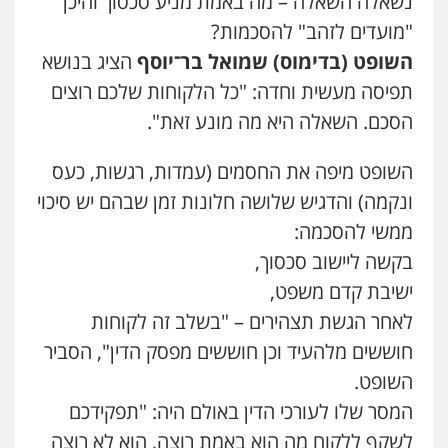
נשאלה השאלה – מה באמת מניע סכסוך והיכן
"מועדים לזהב" להסכמות?
השופט (בדימוס) שמואל בר־יוסף
הציג בנושא
תפיסה מעשית וחדה: "כל הלקוחות שלכם רוצים
הסכם. השאלה היא מה מונע זאת".
השופט מיפה את החסמים (עמדות, רגשות, כעס
ונקמה) והדגיש שלושה חלונות זמן שבהם יש סיכוי
ממשי להסכמה:
בקשה ליישוב סכסוך,
ישיבת קדם משפט,
לאחר הגשת תצהירים – "בשלב זה לקוחות
חוששים מלהעיד וכן חוששים מפסק הדין", הסביר
השופט.
המסר שלו לעורכי הדין באולם היה: "תפקידכם
לשקף ללקוח מה הוא באמת רוצה, הוא לא רוצה