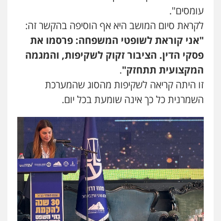
פלילי
תעבורה
עומסים".
0523379525
לקראת סיום המושב היא אף הוסיפה בהקשר זה:
"אני קוראת לשופטי המשפחה: פרסמו את
עו"ד יוסי חמצני
פסקי הדין. הציבור זקוק לשקיפות, והמגמה
כלכלי
צווארון לבן
פשיעה כלכלית
עבירות
מס
הלבנת הון
המקצועית תתחזק"
.
0505471497
זו היתה קריאה לשקיפות מהסוג שהמערכת
השמרנית כל כך אינה שומעת בכל יום.
גיל דביר – משרד עורכי דין
פלילי
פשיעה כלכלית
צווארון לבן
0506217771
עו"ד עידית שינו-אמיתי
פלילי
עורכי דין לענייני אסירים
פשיעה
חמורה
מעצרים וחקירות
0507587013