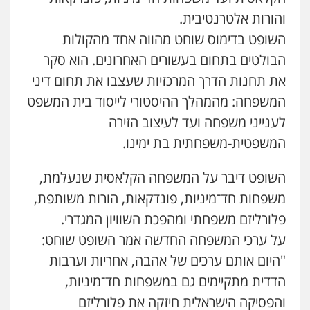
עו"ד עינב יתח
והורות אלטרנטיבית.
פלילי
פשיעה חמורה
עורכי דין לענייני
אסירים
צבאי
השופט בדימוס שוחט מהווה אחד מהקולות
0546364651
הבולטים בתחום בעשורים האחרונים. הוא סקר
את תחנות הדרך המרכזיות שעצבו את תחום דיני
אייל בן שושן, עורך דין פלילי
המשפחה: מהמהלך ההיסטורי לייסוד בית המשפט
פלילי
מעצרים וחקירות
פשיעה חמורה
נוער
רישום פלילי
לענייני משפחה ועד לעיצוב הזירה
0522763105
המשפטית-משפחתית בת ימינו.
עו"ד שאדי דבאח
השופט דיבר על המשפחה הקלאסית שנעלמת,
פלילי
פשיעה כלכלית
תעבורה
משפחות חד־מיניות, פונדקאות, הורות משותפת,
0505643689
פלורליזם משפחתי ומהפכת השוויון המגדרי.
על ערכי המשפחה החדשה אמר השופט שוחט:
עו"ד יצחק איצקוביץ'
"היום אותם ערכים של אהבה, אחריות וערבות
פלילי
פשיעה חמורה
צווארון לבן
הדדית מתקיימים גם במשפחות חד־מיניות,
0526655833
והפסיקה הישראלית חיזקה את פלורליזם