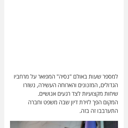
0528488515
מנשה, אלמוג – עורכי דין
פלילי
עבירות תנועה
צווארון לבן
תעבורה
עורכי דין לענייני אסירים
מעצרים וחקירות
0546470989
עו"ד אסף דוק
פלילי
עבירות מין
סמים והימורים
פשיעה
חמורה
חקירות ומעצרים
צווארון לבן והונאה
0526885006
למספר שעות באולם "נסיה" המפואר על מרחביו
הגדולים, המזנונים והארוחה העשירה, נשזרו
עו"ד תומר בנישתי
שיחות מקצועיות לצד רגעים אנושיים.
פלילי
מעצרים וחקירות
צווארון לבן
פשיעה
חמורה
המקום הפך לזירת דיון שבה משפט וחברה
0546657865
התערבבו זה בזה.
אלי אונגר משרד עו"ד
פלילי
פשיעה חמורה
מעצרים
מנהלי
רישוי