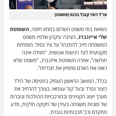
עו"ד אור בן שאנן
פלילי
מעצרים וחקירות
0549199449
עו"ד רומי קנבל בכנס (פוסטה)
נשיאת בתי משפט השלום במחוז חיפה,
השופטת
סלימאן אבו שעירה – משרד עורכי דין
פלילי
בטחוני
צבאי
נזיקין
שלי אייזנברג
, הציבה עיקרון שלפיו משפט
0547780927
המשפחה חייב להתנהל על ציר כפול: מומחיות
מקצועית לצד רגישות אנושית. "חמלה אינה
עו"ד יניב זוסמן
חולשה", אמרה השופטת אייזנברג, "משפט שלא
פלילי
כלכלי
פשיעה חמורה
מעצרים
וחקירות
רואה את האדם מחמיץ את תכליתו".
0525199949
בכלל, המושב הראשון העמיק בתפיסה של הילד
כיצור נפרד ובעל קול עצמאי, בצורך להרחיב את
עו"ד אמיר נאטור
פלילי
פשיעה חמורה
צווארון לבן
מעצרים
מערך ייצוג הקטינים ובמורכבויות ההולכות וגוברות
0543326767
של סוגיות משפחה בעידן של חקיקה חלקית, מדע
מתקדם ורב־תרבותיות גוברת.