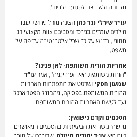
מלחמה ולא רוצה לפגוע בילדים".
עו״ד שירלי נגר כהן
הציגה מודל גירושין שבו
הילדים עומדים במרכז ומסביבם צוות מקצועי רב
תחומי, בדגש על כך שכל אלטרנטיבה עדיפה על
משפט.
אחריות הורית משותפת- לאן פנינו?
"הורות משותפת היא הפרדיגמה", אמר
עו"ד
שמעון חסקי
ושרטט את התפתחות האחריות
ההורית המשותפת בפסיקה, מהמודל הפטריארכלי
ועד לגישת האחריות ההורית המשותפת.
הסכמים וקדם נישואין:
עו"ד זקי אלעברה
מי שהדגישה את הבעייתיות בהסכמים המאושרים
פלילי
פשיעה חמורה
עורכי דין לענייני אסירים
כיום היא
עו״ד יהודית מייזלס
, שדיברה על חוסר
0559600005