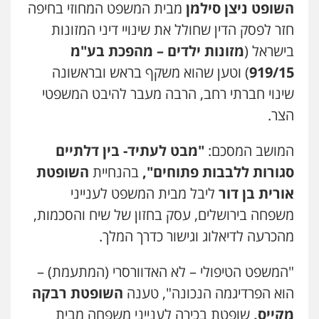
השופט ניצן סילמן
מבית המשפט המחוזי בחיפה
חזר לפסק הדין שחולל את שינויי דיני המזונות
בישראל (
מזונות ילדים – מהפכת בע"מ
919/15
) וטען שהוא משקף בראש ובראשונה
שינוי חברתי רחב, הרבה מעבר להיבט המשפטי
הצר.
המושב המסכם:
"מבט לעתיד- בין דלתיים
סגורות ללבבות פתוחים",
בהנחיית
השופטת
אורית בן דור
ליבל מבית המשפט לענייני
משפחה בירושלים, עסק בחזון של שיח והסכמות,
מהכרעה לדיאלוג וגישור כדרך המלך.
"המשפט הטיפולי – לא האדוורסרי (המתעמת) –
הוא הפרדיגמה הנכונה", טענה
השופטת רבקה
מקייס,
שופטת בכירה לענייני משפחה מבית