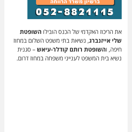
0505417090
שני אלגרבלי – משרד עורכי דין
פלילי
עורכי דין לענייני אסירים
תעבורה
את הריכוז האקדמי של הכנס הובילו
השופטת
0507120031
שלי אייזנברג
, נשיאת בתי משפט השלום במחוז
חיפה, ו
השופטת רותם קודלר-עיאש
– סגנית
עו"ד אייל אביטל
נשיא בית המשפט לענייני משפחה במחוז דרום.
פלילי
פשיעה חמורה
מעצרים וחקירות
0544712201
עו"ד בועז קניג
פלילי
משפחה
כלכלי
צבאי
0507003001
עו"ד אייל בסרגליק
פלילי
כלכלי
צווארון לבן
עורכי דין לענייני
אסירים
אזרחי
נדל"ן / עסקים