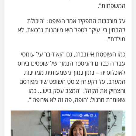
המשפחות".
עו"ד אורנת קמרון
פלילי
תעבורה
עורכי דין לענייני אסירים
משפחה
נוער
על מורכבות התפקיד אמר השופט: "היכולת
0505417090
להבחין בין עיקר לטפל היא מיומנות נרכשת, לא
מולדת".
שני אלגרבלי – משרד עורכי דין
פלילי
עורכי דין לענייני אסירים
תעבורה
כמו השופטת אייזנברג, גם הוא דיבר על עומסי
0507120031
עבודה כבדים והמספר הנמוך של שופטים ביחס
לאוכלוסייה – נתון נמוך משמעותית ממדינות
עו"ד אייל אביטל
המערב. על רקע זה ציטט השופט שיר מפורסם
פלילי
פשיעה חמורה
מעצרים וחקירות
והצחיק את הקהל: "המצב עסק ביש… כמו
0544712201
שאומרת מרגול: 'הופה, פה זה לא אירופה'".
עו"ד בועז קניג
פלילי
משפחה
כלכלי
צבאי
0507003001