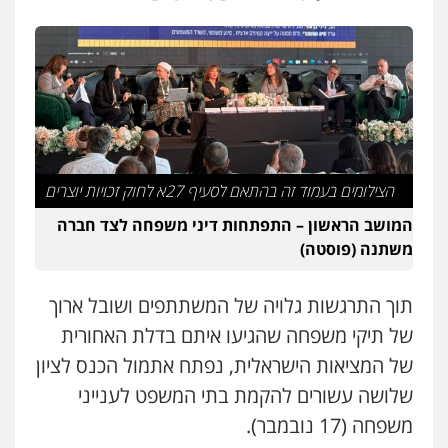
סלימאן אבו שעירה – משרד עורכי דין
פלילי
בטחוני
צבאי
נזיקין
0547780927
עו"ד יניב זוסמן
פלילי
כלכלי
פשיעה חמורה
מעצרים
הצילומים בעמוד זה בהתאם לסעיף 27א לחוק זכויות יוצרים
וחקירות
0525199949
המושב הראשון – התפתחות דיני משפחה לצד חברה
משתנה (פוסטה)
עו"ד אמיר נאטור
פלילי
פשיעה חמורה
צווארון לבן
מעצרים
תוך התרגשות גלויה של המשתתפים ושובל ארוך
0543326767
של תיקי משפחה שהגיעו איתם בדלת האחורית
של המציאות הישראלית, נפתח אתמול הכנס לציון
שלושה עשורים להקמת בתי המשפט לענייני
עו"ד גיורא זילברשטיין
פלילי
פשיעה חמורה
מעצרים וחקירות
משפחה (17 נובמבר).
0505212444