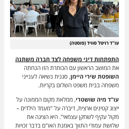
עו"ד אייל בסרגליק
פלילי
כלכלי
צווארון לבן
עורכי דין לענייני
אסירים
אזרחי
נדל"ן / עסקים
0528488515
מנשה, אלמוג – עורכי דין
עו"ד רויטל סוויד (פוסטה)
פלילי
עבירות תנועה
צווארון לבן
תעבורה
עורכי דין לענייני אסירים
מעצרים וחקירות
0546470989
התפתחות דיני משפחה לצד חברה משתנה
את המושב הראשון עם הכותרת הזו הנחתה
עו"ד אסף דוק
השופטת שירי היימן
, סגנית נשיאה לענייני
פלילי
עבירות מין
סמים והימורים
פשיעה
חמורה
חקירות ומעצרים
צווארון לבן והונאה
משפחה בבית משפט השלום בקריות.
0526885006
עו"ד מיה שושטרי
, ממלאת מקום הממונה על
ייצוג קטינים ארצית, דיברה על "מעמד הילדים –
מקול עקיף לשחקן עצמאי". היא הציגה את
שלושת עמודי התווך באמנת האו"ם בדבר זכויות