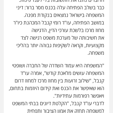
פלילי
פשיעה חמורה
מעצרים
צווארון לבן
כבר בשלב הפתיחה עלה בכנס מסר ברור: דיני
0505542333
המשפחה בישראל נמצאים בנקודת מפנה.
במושב הפתיחה, עו"ד רומי קנבל המכהנת כיו"ר
עו"ד בן ממן
פלילי
אסירים
חקירות ומעצרים
סייבר
מחוז מרכז בלשכת עורכי הדין, הדגישה
ניהול משברים פליליים
את חשיבותה של מערכת משפט רגישה לצד
0506355388
מקצועיות, וקראה לשקיפות גבוהה יותר בהליכי
משפחה.
חליל ביאדי – משרד עורכי דין
פלילי
דיני תעבורה
מעצרים וחקירות
פשיעה חמורה
אסירים
"המשפחה היא עמוד השדרה של החברה ושופטי
0509636895
המשפחה עושים מלאכת קודש", אמרה עו"ד
קנבל, "שילוב זרועות בין מחוז מרכז למחוז דרום
עו"ד איהאב זבידאת
פלילי
פשיעה חמורה
ארגוני פשע
עבירות
הוא שאיפשר את הכנס ואת קידום היוזמות בתחום,
המתה
עבירות מין
ויאפשר רפורמות עתידיות".
0509930581
לדברי עו"ד קנבל, "הקלטת דיונים בבתי המשפט
למשפחה תחזק את אמון הציבור ותפחית
עו"ד יפעת שוורץ סיל