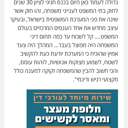
גדולה לעמוד כאן היום בכנס חגיגי לציון 30 שנים
0546364651
לחוק בתי המשפט לענייני משפחה, זהו חוק אשר
אייל בן שושן, עורך דין פלילי
שינה את פני המערכת המשפטית בישראל, ובעיקר
פלילי
מעצרים וחקירות
פשיעה חמורה
עיצב מחדש את אחד הענפים המרכזיים בעולם
נוער
רישום פלילי
0522763105
המשפט…. קל לשכוח עד כמה תחום דיני
המשפחה היה מפוצל בעבר… המהלך היה צעד
עו"ד שאדי דבאח
אמיץ שהוכיח כי המערכת יודעת כעת להקשיב
פלילי
פשיעה כלכלית
תעבורה
לשטח, לשמוע מצוקות אנושיות, לזהות עומס,
0505643689
והכי חשוב להבין שהמשפחה זקוקה למענה כולל
מקצועי רגיש ודינמי".
עו"ד יצחק איצקוביץ'
פלילי
פשיעה חמורה
צווארון לבן
0526655833
עו"ד אורנת קמרון
פלילי
תעבורה
עורכי דין לענייני אסירים
משפחה
נוער