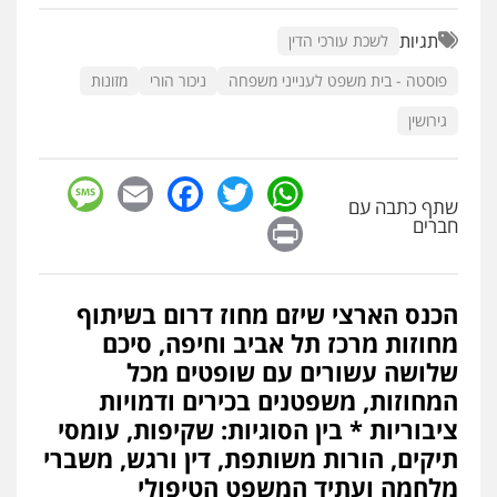
תגיות
לשכת עורכי הדין
עו"ד יוסי חמצני
כלכלי
צווארון לבן
פשיעה כלכלית
עבירות
מס
הלבנת הון
פוסטה - בית משפט לענייני משפחה
ניכור הורי
מזונות
0505471497
גירושין
גיל דביר – משרד עורכי דין
sage
Facebook
Email
WhatsApp
Twitter
פלילי
פשיעה כלכלית
צווארון לבן
שתף כתבה עם
Print
חברים
0506217771
עו"ד עידית שינו-אמיתי
הכנס הארצי שיזם מחוז דרום בשיתוף
פלילי
עורכי דין לענייני אסירים
פשיעה
חמורה
מעצרים וחקירות
מחוזות מרכז תל אביב וחיפה, סיכם
0507587013
שלושה עשורים עם שופטים מכל
המחוזות, משפטנים בכירים ודמויות
ציבוריות * בין הסוגיות: שקיפות, עומסי
עו"ד אור בן שאנן
פלילי
מעצרים וחקירות
תיקים, הורות משותפת, דין ורגש, משברי
0549199449
מלחמה ועתיד המשפט הטיפולי