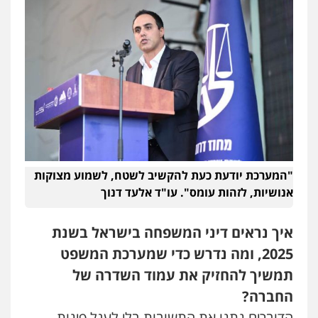
עסקים
0507302623
עו"ד מעיין שמחון
פלילי
מעצרים וחקירות
עורכי דין לענייני
אסירים
0587604050
עו"ד שאדי כבהא
פלילי
עורכי דין לענייני אסירים
"המערכת יודעת כעת להקשיב לשטח, לשמוע מצוקות
0525556970
אנושיות, לזהות עומס". עו"ד אלעד דנוך
עו"ד רויטל סבג שקד
איך נראים דיני המשפחה בישראל בשנת
פלילי
פשיעה חמורה
אמצעי לחימה
אלימות
עורכי דין לענייני אסירים
2025, ומה נדרש כדי שמערכת המשפט
0528615306
תמשיך להחזיק את עמוד השדרה של
החברה?
דוד בוחבוט – משרד עו"ד
הדוברים נתנו את התשובות בלי לעגל פינות.