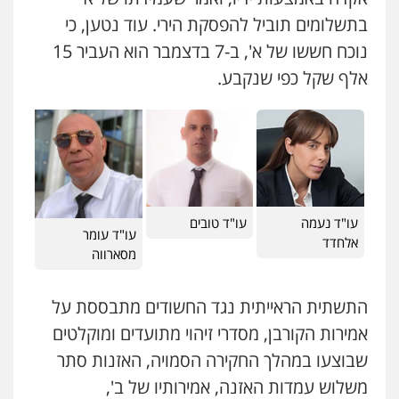
בתשלומים תוביל להפסקת הירי. עוד נטען, כי
עו"ד אייל אביטל
פלילי
פשיעה חמורה
מעצרים וחקירות
נוכח חששו של א', ב-7 בדצמבר הוא העביר 15
0544712201
אלף שקל כפי שנקבע.
עו"ד רונן בנדל
משפט פלילי
פשיעה חמורה
פלילי
0524282442
עו"ד נעמה
עו"ד טובים
כבריאן, מזר – משרד עורכי דין
עו"ד עומר
אלחדד
פלילי
מעצרים וחקירות
מסארווה
0543986802
התשתית הראייתית נגד החשודים מתבססת על
אמירות הקורבן, מסדרי זיהוי מתועדים ומוקלטים
עו"ד בועז קניג
פלילי
משפחה
כלכלי
צבאי
שבוצעו במהלך החקירה הסמויה, האזנות סתר
0507003001
משלוש עמדות האזנה, אמירותיו של ב',