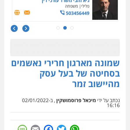
פלילי
משפחה
503456449
עו"ד איהאב ג'לג'ולי
פלילי
מעצרים וחקירות
עורכי דין לענייני
אסירים
0505216700
שמונה מארגון חרירי נאשמים
אייל בן שושן, עורך דין פלילי
פלילי
מעצרים וחקירות
פשיעה חמורה
בסחיטה של בעל עסק
נוער
רישום פלילי
0522763105
מהיישוב זמר
עו"ד שלומי שרון
נכתב על ידי
מיכאל פרוסמושקין
, ב-02/01/2022
פלילי
צבאי
מעצרים וחקירות
16:16
0547342002
sage
Facebook
Email
WhatsApp
Twitter
עו"ד אלון קריטי