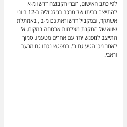
לפי כתב האישום, חברי הקבוצה דרשו מ-א'
עו"ד שלומי שרון
להתייצב בביתו של מרכב בג'לג'וליה ב-12 ביוני
פלילי
צבאי
מעצרים וחקירות
אשתקד, ובמקביל דרשו זאת גם מ-ב', באמתלת
0547342002
שווא של התקנת מצלמות אבטחה במקום. א'
התייצב למפגש יחד עם אחרים מטעמו. סמוך
עו"ד אלון קריטי
לאחר מכן הגיע גם ב'. במפגש נכחו גם מרעב
פלילי
כלכלי
אלימות
סמים
מעצרים
וראבי.
0525544654
עו"ד דפנה לביא
משפחה
גישור
0507206063
עו"ד זוהר ארבל
פלילי
פשיעה חמורה
מעצרים וחקירות
קטינים
0538788878