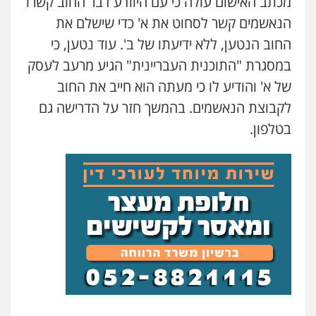
מכתב האישום עולה כי עם היוודע דבר החוב קשרו
עדי כרמלי – חברת עו"ד
הנאשמים קשר לסחוט את א' כדי שישלם את
פלילי
כלכלי
עורכי דין לענייני אסירים
החוב הנטען, ללא ידיעתו של ב'. עוד נטען, כי
0525060666
במסגרת "התוכנית העבריינית" הגיע מרעב לעסק
של א' והודיע לו כי מעתה הוא חייב את החוב
גיא זהבי משרד עורכי דין
לקבוצת הנאשמים. בהמשך חזר על הדרישה גם
פלילי
משפחה
בטלפון.
503456449
עו"ד איהאב ג'לג'ולי
פלילי
מעצרים וחקירות
עורכי דין לענייני
אסירים
0505216700
אייל בן שושן, עורך דין פלילי
פלילי
מעצרים וחקירות
פשיעה חמורה
נוער
רישום פלילי
0522763105