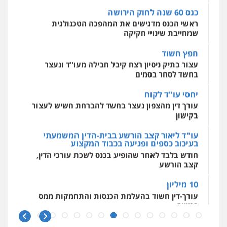
פשיעה חמורה
אסירים
כנס 60 שנה לחוק הירושה
0509636895
מאיה בלום, עו"ס, טיפול ושיקום
ראשי הכנס מדגישים את המהפכה הטכנולגית
טיפול בהתמכרויות
שירותים מקצועיים
שמחייבת שינויי חקיקה
לעורכי דין
עו"ד איהאב זבידאת
0504062539
חפץ חשוד
פלילי
פשיעה חמורה
ארגוני פשע
עבירות
המתה
עבירות מין
עצור בתיק ניסיון רצח קיבל חבילה מעו"ד ונעצר
בחשד לסחר בסמים
0509930581
עו"ד ד"ר אבי שקד
עבירות כלכליות
הלבנת הון
חילוטים
יחסי עו"ד לקוח
עבירות פליליות
עורך דין מהצפון נעצר בחשד להברחת חשיש לעצור
עו"ד יפעת שוורץ סיל
0544385337
בקישון
פלילי
תעבורה
0523379525
עו"ד ליאור קצב הורשע בבית-הדין המשמעתי
איתי חקירות – שירותים לעורכי דין
בעיכוב כספים ופגיעה בכבוד המקצוע
חקירות פרטיות
חקירות כלכליות
חקירות
חודש בלבד לאחר שהופיע בכנס לשכת עורכי הדין,
אישות
איתורים
עו"ד אליה חן ברק
קצב הורשע
0537865001
פלילי
פשיעה חמורה
ליווי וייצוג בחקירות
ומעצרים
אסירים
נוער
10 מיליון
0525914163
ניר קידר – צלם
עורך-דין חשוד בהעלמת הכנסות והתחמקות ממס
רכישה
צילום עורכי דין
שירותים מקצועיים לעורכי
דין
עו"ד אריה פטר
קטינים בסביבה מנוכרת
0504578527
לשעבר סגן מנהל המחלקה הפלילית