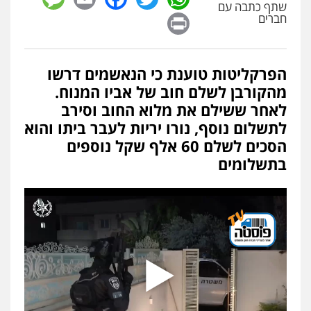
שתף כתבה עם
פלילי
כלכלי
אלימות
סמים
מעצרים
Print
חברים
0525544654
הפרקליטות טוענת כי הנאשמים דרשו
עו"ד דפנה לביא
מהקורבן לשלם חוב של אביו המנוח.
משפחה
גישור
0507206063
לאחר ששילם את מלוא החוב וסירב
לתשלום נוסף, נורו יריות לעבר ביתו והוא
הסכים לשלם 60 אלף שקל נוספים
עו"ד זוהר ארבל
בתשלומים
פלילי
פשיעה חמורה
מעצרים וחקירות
קטינים
0538788878
עו"ד אסף דוק
פלילי
עבירות מין
סמים והימורים
פשיעה
חמורה
חקירות ומעצרים
צווארון לבן והונאה
0526885006
עו"ד שלי גורביץ – לוי