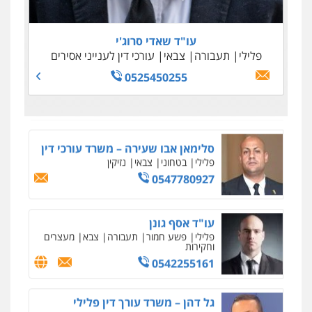
0505645022
0509100397
0545243703
עו"ד נדב גרינולד
0509230800
פלילי
תעבורה
עורכי דין לענייני אסירים
צבאי
עו"ד שאדי סרוג'י
0508848606
פלילי
תעבורה
צבאי
עורכי דין לענייני אסירים
גיל דביר – משרד עורכי דין
פלילי
פשיעה כלכלית
צווארון לבן
0525450255
0506217771
סלימאן אבו שעירה – משרד עורכי דין
פלילי
בטחוני
צבאי
נזיקין
0547780927
עו"ד אסף גונן
פלילי
פשע חמור
תעבורה
צבא
מעצרים
וחקירות
0542255161
גל דהן – משרד עורך דין פלילי
פלילי
פשיעה חמורה
סמים
מעצרים