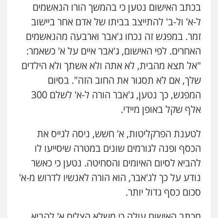
בכתב האישום נטען כי בהמשך הורו הנאשמים
ל-א' ול-ב' להתייצב בביתו של אדם אחר ביישוב
זמר. במפגש זה נכחו ג'אבר וארבעה מהנאשמים
האחרים. לפי האישום, ג'אבר איים על א' כשאמר:
"אל תצא מהבית, לא אתה ולא אשתך ולא הילדים
שלך, אם לא תסגור את החוב הזה". בסיום
המפגש, כך נטען, ג'אבר הורה ל-א' לשלם 300
אלף שקל באופן מיידי.
לטענת הפרקליטות, א' חשש, ניסה לגייס את
הכסף ופנה לגורמים שונים במטרה שיסייעו לו
להביא לסיום האיומים והסחיטה. נטען כי כאשר
נודע על כך לג'אבר, הוא הורה לאנשיו לדרוש מ-א'
סכום כסף גדול יותר.
מכתב האישום עולה כי משלא הצליח א' להביא