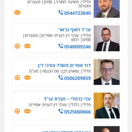
וחקירות
0544723840
עו"ד ראוף נג'אר
פלילי
עורכי דין לענייני אסירים
מעצרים
סמים
רכוש
0548009246
דוד אפרים משרד עורכי דין
פלילי
צווארון לבן
מס הכנסה
מע"מ
0506209859
עדי כרמלי – חברת עו"ד
פלילי
כלכלי
עורכי דין לענייני אסירים
0525060666
גיא זהבי משרד עורכי דין