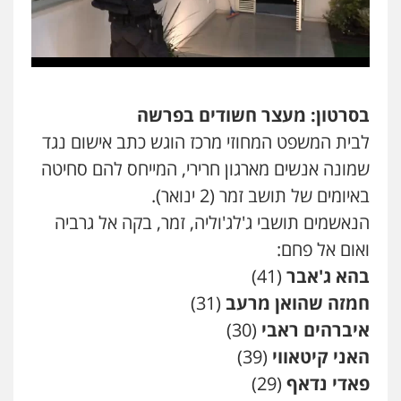
משפט פלילי
פשיעה חמורה
מעצרים
וחקירות
צבאי
תעבורה
0544218336
משרד עורכי דין חן ברוך
בסרטון: מעצר חשודים בפרשה
פלילי
דיני תעבורה
מעצרים וחקירות
לבית המשפט המחוזי מרכז הוגש כתב אישום נגד
0505078733
שמונה אנשים מארגון חרירי, המייחס להם סחיטה
באיומים של תושב זמר (2 ינואר).
עו"ד קארין לגטיוי
הנאשמים תושבי ג'לג'וליה, זמר, בקה אל גרביה
פלילי
פשיעה חמורה
מעצרים וחקירות
0507446995
ואום אל פחם:
בהא ג'אבר
(41)
חמזה שהואן מרעב
(31)
משרד עורכי דין טאי שרקי
איברהים ראבי
(30)
פלילי
אסירים
תעבורה
מרב"ד
0547556464
האני קיטאווי
(39)
פאדי נדאף
(29)