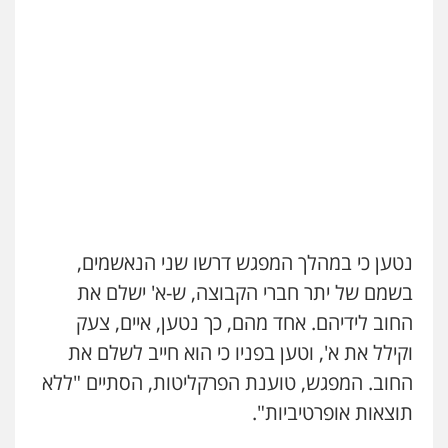
עו"ד אסף דוק
פלילי
עבירות מין
סמים והימורים
פשיעה
חמורה
חקירות ומעצרים
צווארון לבן והונאה
0526885006
נטען כי במהלך המפגש דרשו שני הנאשמים,
בשמם של יתר חברי הקבוצה, ש-א' ישלם את
החוב לידיהם. אחד מהם, כך נטען, איים, צעק
וקילל את א', וטען בפניו כי הוא חייב לשלם את
החוב. המפגש, טוענת הפרקליטות, הסתיים "ללא
תוצאות אופרטיביות".