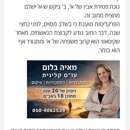
עו"ד אסף גונן
נוכח פטירת אביו של א', ב' ביקש ש-א' ישלם
פלילי
פשע חמור
תעבורה
צבא
מעצרים
וחקירות
מחצית מחוב זה.
0542255161
הפרקליטות טוענת כי בשלב מסוים, לפני כחצי
שנה, דבר החוב נודע לקבוצת הנאשמים, מאחר
גל דהן – משרד עורך דין פלילי
שקיטאווי הוא קרוב משפחה של א' ומתגורר אף
פלילי
פשיעה חמורה
סמים
מעצרים
וחקירות
הוא בזמר.
0544723840
עו"ד ראוף נג'אר
פלילי
עורכי דין לענייני אסירים
מעצרים
סמים
רכוש
0548009246
דוד אפרים משרד עורכי דין
פלילי
צווארון לבן
מס הכנסה
מע"מ
0506209859