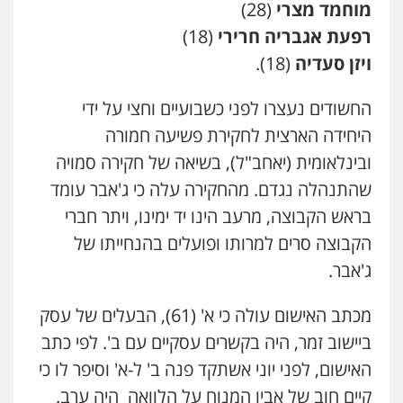
מוחמד מצרי
(28)
עו"ד אילן אלימלך
פלילי
פשיעה חמורה
תעבורה
אסירים
רפעת אגבריה חרירי
(18)
0522992110
ויזן סעדיה
(18).
החשודים נעצרו לפני כשבועיים וחצי על ידי
עו"ד שאדי נאטור
פלילי
פשיעה חמורה
מעצרים וחקירות
היחידה הארצית לחקירת פשיעה חמורה
0509230800
ובינלאומית (יאחב"ל), בשיאה של חקירה סמויה
שהתנהלה נגדם. מהחקירה עלה כי ג'אבר עומד
בראש הקבוצה, מרעב הינו יד ימינו, ויתר חברי
גיל דביר – משרד עורכי דין
פלילי
פשיעה כלכלית
צווארון לבן
הקבוצה סרים למרותו ופועלים בהנחייתו של
0506217771
ג'אבר.
מכתב האישום עולה כי א' (61), הבעלים של עסק
סלימאן אבו שעירה – משרד עורכי דין
פלילי
בטחוני
צבאי
נזיקין
ביישוב זמר, היה בקשרים עסקיים עם ב'. לפי כתב
0547780927
האישום, לפני יוני אשתקד פנה ב' ל-א' וסיפר לו כי
קיים חוב של אביו המנוח על הלוואה היה ערב.