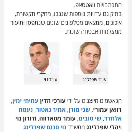
התכתבויות וואטסאפ.
מנשה, אלמוג – עורכי דין
בתיק גם עדויות נוספות שנגבו, מחקרי תקשורת,
פלילי
עבירות תנועה
צווארון לבן
תעבורה
עורכי דין לענייני אסירים
מעצרים וחקירות
איכונים, ממצאים מטלפונים שונים שנתפסו ותיעוד
0546470989
ממצלמות אבטחה שונות.
עו"ד אבי כהן
פלילי
פשיעה חמורה
קטינים
אלימות
סמים
עבירות מין
0523647066
ויקי שמואל – משרד עו"ד
עו"ד שפרלינג
עו"ד נוי
פלילי
משפט פלילי
0528959600
הנאשמים מיוצגים על ידי
עורכי הדין
עמיחי ימין
,
רוואן עמורי
,
שני מורן
,
אמיר נאטור
,
נעמה
קורל קרוז – עורך דין פלילי
אלחדד
,
שי טובים
,
עומר מסארווה
, ו
דורון נוי
משפט פלילי
0545437431
ו
יהלי שפרלינג
ממשרד
נוי סננס שפרלינג