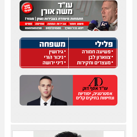
עו"ד איהאב ג'לג'ולי
פלילי
מעצרים וחקירות
עורכי דין לענייני
אסירים
0505216700