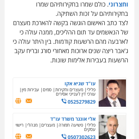
וחצרוני
. כולם שמרו בחקירותיהם שמרו
בחקירותיהם על זכות השתיקה.
עו"ד עלי סעדי
פלילי
פשיעה חמורה
ליווי וייצוג בחקירות
לצד כתב האישום הוגשה בקשה להארכת מעצרם
ומעצרים
0508824984
של הנאשמים עד תום ההליכים, ממנה עולה כי
לארבעה מהם הרשעות קודמות. בין היתר עולה כי
עו"ד תומר בנישתי
ג'אבר ריצה שנים ארוכות מאחורי סורג ובריח עקב
פלילי
מעצרים וחקירות
צווארון לבן
פשיעה
חמורה
הרשעות בעבירות אלימות שונות.
0546657865
עו"ד שגיא אקו
פלילי
מעצרים וחקירות
סמים
עבירות מין
עורכי דין לענייני אסירים
0525279829
אלי אונגר משרד עו"ד
פלילי
פשיעה חמורה
מעצרים
מנהלי
רישוי
עסקים
0507302623