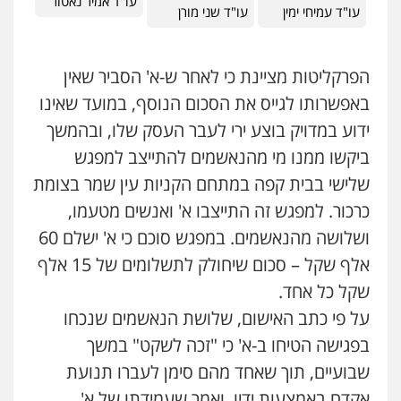
עו"ד אמיר נאטור
עו"ד עמיחי ימין
עו"ד שני מורן
הפרקליטות מציינת כי לאחר ש-א' הסביר שאין
באפשרותו לגייס את הסכום הנוסף, במועד שאינו
ידוע במדויק בוצע ירי לעבר העסק שלו, ובהמשך
ביקשו ממנו מי מהנאשמים להתייצב למפגש
שלישי בבית קפה במתחם הקניות עין שמר בצומת
כרכור. למפגש זה התייצבו א' ואנשים מטעמו,
ושלושה מהנאשמים. במפגש סוכם כי א' ישלם 60
אלף שקל – סכום שיחולק לתשלומים של 15 אלף
שקל כל אחד.
על פי כתב האישום, שלושת הנאשמים שנכחו
בפגישה הטיחו ב-א' כי "זכה לשקט" במשך
שבועיים, תוך שאחד מהם סימן לעברו תנועת
אקדח באמצעות ידיו, ואמר שעמידתו של א'