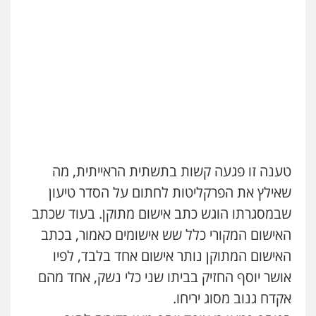
שני אלגרבלי – משרד עורכי דין
פלילי
עורכי דין לענייני אסירים
תעבורה
0507120031
טענה זו פגעה קשות בתשתית הראייתית, מה
עו"ד אייל אביטל
שאילץ את הפרקליטות לחתום על הסדר טיעון
פלילי
פשיעה חמורה
מעצרים וחקירות
0544712201
שבמסגרתו הוגש כתב אישום מתוקן. בעוד שכתב
האישום המקורי כלל שש אישומים כאמור, בכתב
האישום המתוקן נותר אישום אחד בלבד, לפיו
עו"ד רונן בנדל
משפט פלילי
פשיעה חמורה
פלילי
אושר יוסף החזיק בביתו שני כלי נשק, אחד מהם
0524282442
אקדח גנוב מסוג יריחו.