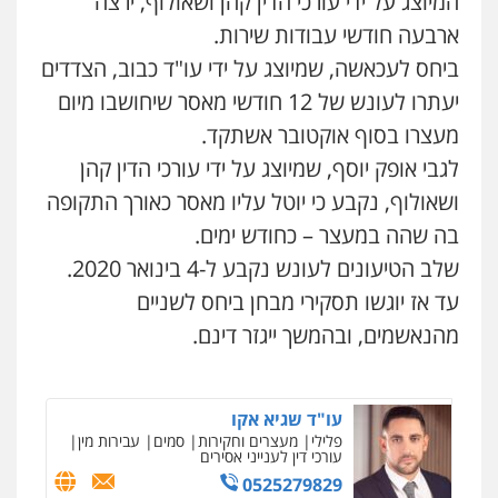
המיוצג על ידי עורכי הדין קהן ושאולוף, ירצה
ארבעה חודשי עבודות שירות.
קורל קרוז – עורך דין פלילי
ביחס לעכאשה, שמיוצג על ידי עו"ד כבוב, הצדדים
משפט פלילי
0545437431
יעתרו לעונש של 12 חודשי מאסר שיחושבו מיום
מעצרו בסוף אוקטובר אשתקד.
לגבי אופק יוסף, שמיוצג על ידי עורכי הדין קהן
עו"ד עלי סעדי
פלילי
פשיעה חמורה
ליווי וייצוג בחקירות
ושאולוף, נקבע כי יוטל עליו מאסר כאורך התקופה
ומעצרים
0508824984
בה שהה במעצר – כחודש ימים.
שלב הטיעונים לעונש נקבע ל-4 בינואר 2020.
עו"ד תומר בנישתי
עד אז יוגשו תסקירי מבחן ביחס לשניים
פלילי
מעצרים וחקירות
צווארון לבן
פשיעה
חמורה
מהנאשמים, ובהמשך ייגזר דינם.
0546657865
עו"ד שגיא אקו
פלילי
מעצרים וחקירות
סמים
עבירות מין
עורכי דין לענייני אסירים
0525279829