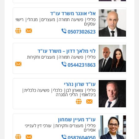
אלי אונגר משרד עו"ד
פלילי
פשיעה חמורה
מעצרים
מנהלי
רישוי
עסקים
0507302623
לוי מלאך דדון – משרד עו"ד
פלילי
פשיעה חמורה
מעצרים וחקירות
0544231863
עו"ד שרון נהרי
פלילי
צווארון לבן
כלכלי
פשיעה כלכלית
בינלאומי
הליכי הסגרה
עו"ד מעיין שמחון
פלילי
מעצרים וחקירות
עורכי דין לענייני
אסירים
0587604050