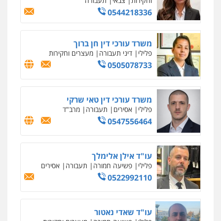
וחקירות
0542255161
גל דהן – משרד עורך דין פלילי
פלילי
פשיעה חמורה
סמים
מעצרים
וחקירות
0544723840
עו"ד ראוף נג'אר
פלילי
עורכי דין לענייני אסירים
מעצרים
סמים
רכוש
0548009246
עדי כרמלי – חברת עו"ד
פלילי
כלכלי
עורכי דין לענייני אסירים
0525060666
גיא זהבי משרד עורכי דין