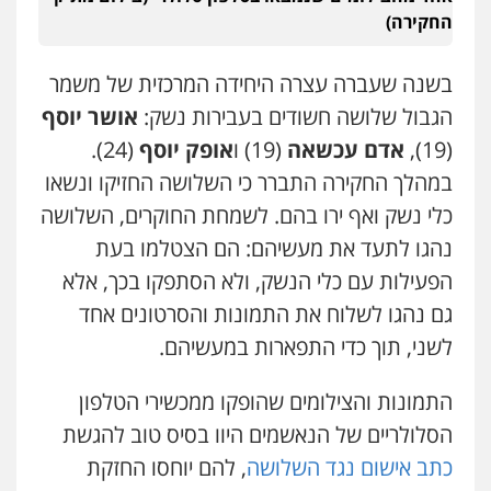
סלימאן אבו שעירה – משרד עורכי דין
החקירה)
פלילי
בטחוני
צבאי
נזיקין
0547780927
בשנה שעברה עצרה היחידה המרכזית של משמר
הגבול שלושה חשודים בעבירות נשק:
אושר יוסף
עו"ד אסף גונן
פלילי
פשע חמור
תעבורה
צבא
מעצרים
(19),
אדם עכשאה
(19) ו
אופק יוסף
(24).
וחקירות
במהלך החקירה התברר כי השלושה החזיקו ונשאו
0542255161
כלי נשק ואף ירו בהם. לשמחת החוקרים, השלושה
נהגו לתעד את מעשיהם: הם הצטלמו בעת
גל דהן – משרד עורך דין פלילי
פלילי
פשיעה חמורה
סמים
מעצרים
הפעילות עם כלי הנשק, ולא הסתפקו בכך, אלא
וחקירות
גם נהגו לשלוח את התמונות והסרטונים אחד
0544723840
לשני, תוך כדי התפארות במעשיהם.
עו"ד ראוף נג'אר
פלילי
עורכי דין לענייני אסירים
מעצרים
התמונות והצילומים שהופקו ממכשירי הטלפון
סמים
רכוש
הסלולריים של הנאשמים היוו בסיס טוב להגשת
0548009246
כתב אישום נגד השלושה
, להם יוחסו החזקת