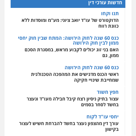
חדשות עורכי דין
0527448141
כנס 60 שנה לחוק הירושה: המתח שבין חוק יחסי
מרכז התחלה חדשה
ממון לבין חוק הירושה
אסירים
עבירות מין
שירותים מקצועיים
לעורכי דין
האם בני זוג יכולים לקבוע מראש, במסגרת הסכם
חליל ביאדי – משרד עורכי דין
ממון, גם
0544500346
פלילי
דיני תעבורה
מעצרים וחקירות
פשיעה חמורה
אסירים
כנס 60 שנה לחוק הירושה
0509636895
מאיה בלום, עו"ס, טיפול ושיקום
ראשי הכנס מדגישים את המהפכה הטכנולגית
טיפול בהתמכרויות
שירותים מקצועיים
שמחייבת שינויי חקיקה
לעורכי דין
עו"ד איהאב זבידאת
0504062539
חפץ חשוד
פלילי
פשיעה חמורה
ארגוני פשע
עבירות
המתה
עבירות מין
עצור בתיק ניסיון רצח קיבל חבילה מעו"ד ונעצר
בחשד לסחר בסמים
0509930581
עו"ד ד"ר אבי שקד
עבירות כלכליות
הלבנת הון
חילוטים
יחסי עו"ד לקוח
עבירות פליליות
עורך דין מהצפון נעצר בחשד להברחת חשיש לעצור
עו"ד יפעת שוורץ סיל
0544385337
בקישון
פלילי
תעבורה
0523379525
עו"ד ליאור קצב הורשע בבית-הדין המשמעתי
איתי חקירות – שירותים לעורכי דין
בעיכוב כספים ופגיעה בכבוד המקצוע
חקירות פרטיות
חקירות כלכליות
חקירות
חודש בלבד לאחר שהופיע בכנס לשכת עורכי הדין,
אישות
איתורים
עו"ד אליה חן ברק
קצב הורשע
0537865001
פלילי
פשיעה חמורה
ליווי וייצוג בחקירות