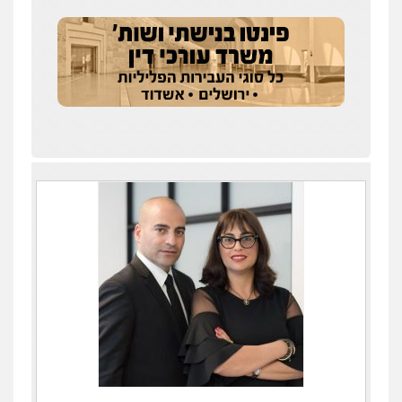
עדי כרמלי – חברת עו"ד
פלילי
כלכלי
עורכי דין לענייני אסירים
0525060666
גיא זהבי משרד עורכי דין
פלילי
משפחה
503456449
עו"ד איהאב ג'לג'ולי
פלילי
מעצרים וחקירות
עורכי דין לענייני
אסירים