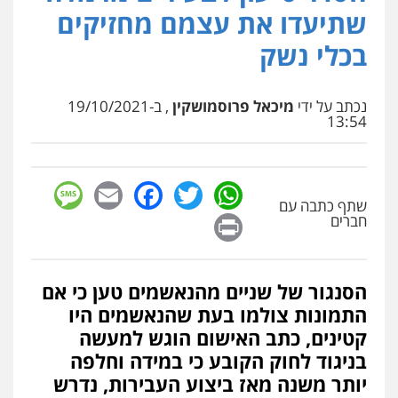
פלילי
כלכלי
אלימות
סמים
מעצרים
שתיעדו את עצמם מחזיקים
0525544654
בכלי נשק
עו"ד זוהר ארבל
פלילי
פשיעה חמורה
מעצרים וחקירות
נכתב על ידי
מיכאל פרוסמושקין
, ב-19/10/2021
קטינים
13:54
0538788878
sage
Facebook
Email
WhatsApp
Twitter
עו"ד שלי גורביץ – לוי
שתף כתבה עם
משפט פלילי
פשיעה חמורה
מעצרים
Print
וחקירות
צבאי
תעבורה
חברים
0544218336
הסנגור של שניים מהנאשמים טען כי אם
משרד עורכי דין חן ברוך
התמונות צולמו בעת שהנאשמים היו
פלילי
דיני תעבורה
מעצרים וחקירות
0505078733
קטינים, כתב האישום הוגש למעשה
בניגוד לחוק הקובע כי במידה וחלפה
יותר משנה מאז ביצוע העבירות, נדרש
משרד עורכי דין טאי שרקי