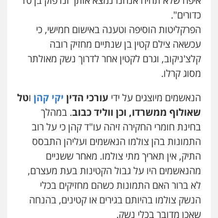
איפה שלא תהיה אנחנו נמצא אותך ונדפוק בן 10
עו"ד שלומי שרון
כדורים".
פלילי
צבאי
מעצרים וחקירות
הפרקליטות הוסיפה וטענה באישום חמישי, כי
0547342002
עכשאה צילם קטין בן שנתיים מחזיק רובה
קלצ'ניקוב, וגרם לקטין אחר לדרוך נשק מאולתר
עו"ד אלון קריטי
מסוג קרלו.
פלילי
כלכלי
אלימות
סמים
מעצרים
0525544654
הנאשמים מיוצגים על ידי
עורכי הדין
יקי קהן
ו
טל
שאולוף ממשרדו, וכן
ווליד כבוב
. במהלך
עו"ד זוהר ארבל
בחינת חומרי החקירה זיהה עו"ד קהן כי על רוב
פלילי
פשיעה חמורה
מעצרים וחקירות
קטינים
התמונות בהן צולמו הנאשמים ועליהן התבסס
0538788878
התיק, אין תאריך מתי צולמו. מאחר ששניים
מהנאשמים היו על גבול הקטינות בעת מעצרם,
לא ברור האם התמונות כשהם מחזיקים בכלי
הנשק צולמו בהיותם בגירים או קטינים, בהנחה
שאכן מדובר בכלי נשק.