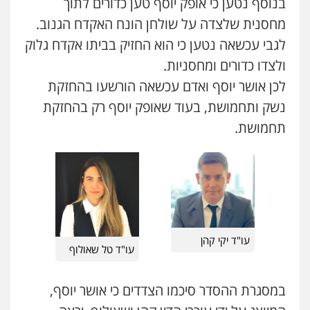
בנוסף נטען כי אופק יוסף טען כדורים לתוך
מחסנית שלצדה על שולחן הונח האקדח הגנוב.
כבריאן, מזר – משרד עורכי דין
פלילי
מעצרים וחקירות
לגבי עכשאה נטען כי הוא החזיק בביתו אקדח גלוק
0543986802
ולצדו כדורים ומחסניות.
לכן אושר יוסף ואדם עכשאה הורשעו בהחזקת
מנשה, אלמוג – עורכי דין
נשק ותחמושת, בעוד שאופק יוסף רק בהחזקת
פלילי
עבירות תנועה
צווארון לבן
תעבורה
עורכי דין לענייני אסירים
מעצרים וחקירות
תחמושת.
0546470989
עו"ד אבי כהן
פלילי
פשיעה חמורה
קטינים
אלימות
סמים
עבירות מין
0523647066
עו"ד יקי קהן
עו"ד טל שאולוף
ויקי שמואל – משרד עו"ד
פלילי
משפט פלילי
במסגרת ההסדר סיכמו הצדדים כי אושר יוסף,
0528959600