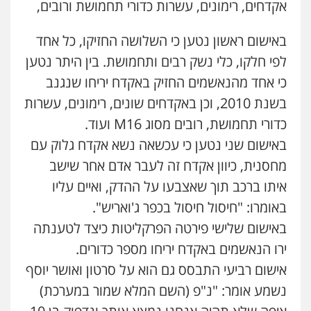
אקדחים, רימונים, עשרות כדורי תחמושת ורובים,
עדי כרמלי – חברת עו"ד
פלילי
כלכלי
עורכי דין לענייני אסירים
באישום ראשון נטען כי השלושה החזיקו, כל אחד
0525060666
לפי חלקו, כלי נשק רבים ותחמושת. בין היתר נטען
כי אחד מהנאשמים החזיק באקדח יריחו שנגנב
גיא זהבי משרד עורכי דין
בשנת 2010, וכן באקדחים שונים, רימונים, עשרות
פלילי
משפחה
503456449
כדורי תחמושת, רובים מסוג M16 ועוד.
באישום שני נטען כי עכשאה נשא אקדח גלוק עם
עו"ד איהאב ג'לג'ולי
מחסנית, כיוון אקדח זה לעבר אדם אחר שישב
פלילי
מעצרים וחקירות
עורכי דין לענייני
איתו ברכב תוך שאצבעו על ההדק, ואיים עליו
אסירים
0505216700
באומרו: "חיסול חיסול בכפר ג'ואריש".
באישום שלישי פירטה הפרקליטות כיצד לטענתה
אייל בן שושן, עורך דין פלילי
ירו הנאשמים באקדח יריחו מספר כדורים.
פלילי
מעצרים וחקירות
פשיעה חמורה
נוער
רישום פלילי
אישום רביעי התבסס גם הוא על סרטון ואושר יוסף
0522763105
נשמע אומר: "נ"פ (השם המלא שמור במערכת)