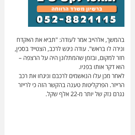
עו"ד אילן אלימלך
פלילי
פשיעה חמורה
תעבורה
אסירים
0522992110
בהמשך, אלהייב אמר לעודה: "תביא את האקדח
עו"ד שאדי נאטור
ונירה לו בראש". עודה ניגש לרכב, הצטייד בסכין,
פלילי
פשיעה חמורה
מעצרים וחקירות
חזר למקום, ובזמן שהמתלונן היה על הרצפה –
0509230800
הוא דקר אותו בפניו.
לאחר מכן עלו הנאשמים לרכבם וניגחו את רכב
גיל דביר – משרד עורכי דין
הרייזר. הפרקליטות טענה בהקשר הזה כי לרייזר
פלילי
פשיעה כלכלית
צווארון לבן
0506217771
נגרם נזק של יותר מ-22 אלף שקל.
סלימאן אבו שעירה – משרד עורכי דין
פלילי
בטחוני
צבאי
נזיקין
0547780927