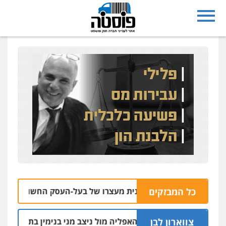
כל המבזקים
נתיבות: הוארך שנית מעצרו של בעל-העסק החשוד בקשירת קשר
צווארון לבן
הקצין הבכיר והאפליה מול ניצב מני בנימין בתיק נצרת וארגון ב