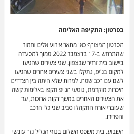
גיא זהבי משרד עורכי דין
פלילי
משפחה
503456449
בסרטון: התקיפה האלימה
עו"ד איהאב ג'לג'ולי
פלילי
מעצרים וחקירות
עורכי דין לענייני
הסרטון המצורף כאן מתאר אירוע אלים וחמור
אסירים
0505216700
שהתרחש ב-17 בדצמבר 2022 סמוך למסעדה
ביישוב בית זרזיר שבצפון. שני צעירים שהגיעו
אייל בן שושן, עורך דין פלילי
למקום בג'יפ, נתקלו בשני צעירים אחרים שהגיעו
פלילי
מעצרים וחקירות
פשיעה חמורה
לשם עם רכב שטח. למרות שלא היתה בין הצדדים
נוער
רישום פלילי
0522763105
היכרות מוקדמת, נוסעי הג'יפ תקפו באלימות קשה
את הצעירים האחרים במשך דקות ארוכות, עד
עו"ד שלומי שרון
שעוברי אורח התקהלו סביב שני כלי הרכב
פלילי
צבאי
מעצרים וחקירות
והפרידו.
0547342002
השבוע, בית משפט השלום בנוף הגליל גזר עונשי