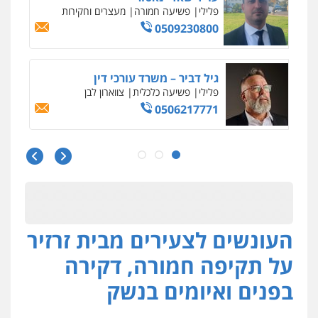
פלילי
פשיעה חמורה
מעצרים וחקירות
0509230800
גיל דביר – משרד עורכי דין
פלילי
פשיעה כלכלית
צווארון לבן
0506217771
סלימאן אבו שעירה – משרד עורכי דין
פלילי
בטחוני
צבאי
נזיקין
0547780927
העונשים לצעירים מבית זרזיר
עו"ד אסף גונן
פלילי
פשע חמור
תעבורה
צבא
מעצרים
על תקיפה חמורה, דקירה
וחקירות
0542255161
בפנים ואיומים בנשק
גל דהן – משרד עורך דין פלילי