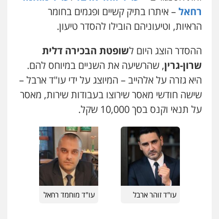
רחאל
– איתרו בתיק קשיים ופגמים בחומר
כבריאן, מזר – משרד עורכי דין
הראיות, וטיעוניהם הובילו להסדר טיעון.
עדי כרמלי – חברת עו"ד
פלילי
מעצרים וחקירות
פלילי
כלכלי
עורכי דין לענייני אסירים
0543986802
0525060666
ההסדר הוצג היום ל
שופטת הבכירה דלית
שרון-גרין
, שהרשיעה את השניים במיוחס להם.
עו"ד בועז קניג
היא גזרה על אלהייב – המיוצג על ידי עו"ד ארבל –
גיא זהבי משרד עורכי דין
פלילי
משפחה
כלכלי
צבאי
פלילי
משפחה
שישה חודשי מאסר שירוצו בעבודות שירות, מאסר
0507003001
503456449
על תנאי וקנס בסך 10,000 שקל.
מנשה, אלמוג – עורכי דין
עו"ד איהאב ג'לג'ולי
פלילי
עבירות תנועה
צווארון לבן
תעבורה
פלילי
מעצרים וחקירות
עורכי דין לענייני
עורכי דין לענייני אסירים
מעצרים וחקירות
אסירים
0546470989
0505216700
עו"ד אבי כהן
אייל בן שושן, עורך דין פלילי
פלילי
פשיעה חמורה
קטינים
אלימות
עו"ד זוהר ארבל
עו"ד מוחמד רחאל
פלילי
מעצרים וחקירות
פשיעה חמורה
סמים
עבירות מין
נוער
רישום פלילי
0523647066
0522763105