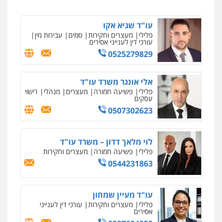
0538788878
עו"ד שגיא אקו
עו"ד אסף דוק
פלילי
מעצרים וחקירות
סמים
עבירות מין
פלילי
עבירות מין
סמים והימורים
פשיעה
עורכי דין לענייני אסירים
חמורה
חקירות ומעצרים
צווארון לבן והונאה
0525279829
0526885006
ניר קידר – צלם
צילום עורכי דין
שירותים מקצועיים לעורכי
דין
אלי אונגר משרד עו"ד
0504578527
פלילי
פשיעה חמורה
מעצרים
מנהלי
רישוי
עסקים
0507302623
רונן הלל – מוניטין
מחיקת כתבות מגוגל ודחיקת אזכורים
שליליים
שירותים מקצועיים לעורכי דין
לוי מלאך דדון – משרד עו"ד
0522508109
פלילי
פשיעה חמורה
מעצרים וחקירות
0544231863
אחסון אתרים
מהירות
הגנה
גיבוי
תמיכה
שירותים
מקצועיים לעורכי דין
עו"ד מעיין שמחון
פלילי
מעצרים וחקירות
עורכי דין לענייני
אסירים