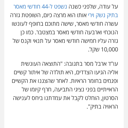
על עודה, שלפני כשנה
נשפט ל-44 חודשי מאסר
ויקי שמואל – משרד עו"ד
בתיק נשק וירי
אותו הוא מרצה כיום, השופטת גזרה
עו"ד שלומי שרון
פלילי
משפט פלילי
עשרה חודשי מאסר, שישה מתוכם בחופף לעונשו
פלילי
צבאי
מעצרים וחקירות
0528959600
0547342002
הנוכחי וארבעה חודשי מאסר במצטבר. כמו כן
גזרה עליו חמישה חודשי מאסר על תנאי וקנס של
קורל קרוז – עורך דין פלילי
10,000 שקל.
עו"ד אלון קריטי
משפט פלילי
פלילי
כלכלי
אלימות
סמים
מעצרים
0545437431
0525544654
עו"ד ארבל מסר בתגובה: "התוצאה העונשית
אליה הגיעו הצדדים, היא תולדה של איתור קשיים
עו"ד עלי סעדי
ופגמים בחומר הראיות. לאחר שהצגנו את הקשיים
עו"ד דפנה לביא
פלילי
פשיעה חמורה
ליווי וייצוג בחקירות
ומעצרים
משפחה
גישור
הראייתיים בפני נציגי התביעה, חרף קיומו של
0508824984
0507206063
הסרטון, הוחלט לקבל את עמדתנו ביחס לענישה
הראויה בתיק".
עו"ד תומר בנישתי
עו"ד זוהר ארבל
פלילי
מעצרים וחקירות
צווארון לבן
פשיעה
פלילי
פשיעה חמורה
מעצרים וחקירות
חמורה
קטינים
0546657865