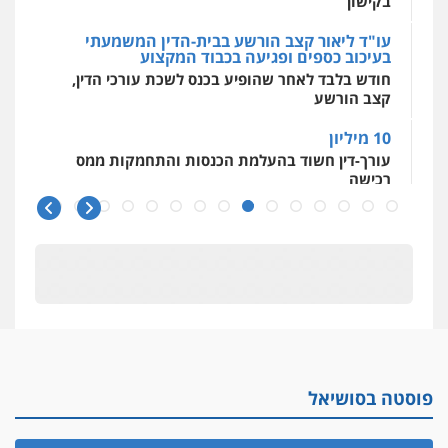
בקישון
פלילי
תעבורה
0523379525
עו"ד ליאור קצב הורשע בבית-הדין המשמעתי
בעיכוב כספים ופגיעה בכבוד המקצוע
חודש בלבד לאחר שהופיע בכנס לשכת עורכי הדין,
עו"ד אליה חן ברק
קצב הורשע
פלילי
פשיעה חמורה
ליווי וייצוג בחקירות
ומעצרים
אסירים
נוער
10 מיליון
0525914163
עורך-דין חשוד בהעלמת הכנסות והתחמקות ממס
רכישה
עו"ד אריה פטר
קטינים בסביבה מנוכרת
לשעבר סגן מנהל המחלקה הפלילית
בפרקליטות המדינה
"ניכור הורי מכת מדינה": איך מתמודדים עם
ההשלכות ההרסניות של התופעה?
0506217994
אלה המינויים
הוועדה לבחירת שופטים בחרה 26 שופטים ורשמים
משרד עורכי דין פארס פלאח
נוספים
פלילי
צבאי
צווארון לבן והונאה
ביטוח לאומי
0549911449
ראו הוזהרתם
פוסטה בסושיאל
הפרקליטות מקדמת הפללת עורכי דין "קונסילייריז"
בחוק המאבק בארגוני פשיעה
עו"ד עידית שינו-אמיתי