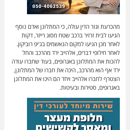
עו"ד שלי גורביץ – לוי
משפט פלילי
פשיעה חמורה
מעצרים
וחקירות
צבאי
תעבורה
0544218336
מהכרעת וגזר הדין עולה, כי המתלונן ואדם נוסף
הגיעו לבית זרזיר ברכב שטח מסוג רייזר, דקות
משרד עורכי דין חן ברוך
לאחר מכן הגיעו למקום הנאשמים בג'יפ רוביקון.
פלילי
דיני תעבורה
מעצרים וחקירות
לאחר חילופי דברים, אלהייב ירד מהרכב והחל
0505078733
להכות את המתלונן באגרופים, בעוד שחברו עודה
ירד אף הוא מהרכב, היכה את חברו של המתלונן,
עו"ד קארין לגטיוי
הצטרף לחברו אלהייב ויחד הם היכו את המתלונן
פלילי
פשיעה חמורה
מעצרים וחקירות
באגרופים, סטירות ובעיטות.
0507446995
משרד עורכי דין טאי שרקי
פלילי
אסירים
תעבורה
מרב"ד
0547556464