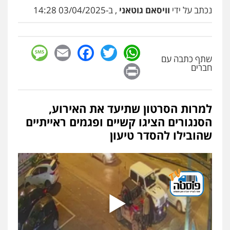
פלילי
פשיעה חמורה
סמים
מעצרים
נכתב על ידי
וויסאם גוטאני
, ב-03/04/2025 14:28
וחקירות
0544723840
sage
Facebook
Email
WhatsApp
Twitter
עו"ד ראוף נג'אר
שתף כתבה עם
Print
חברים
פלילי
עורכי דין לענייני אסירים
מעצרים
סמים
רכוש
0548009246
למרות הסרטון שתיעד את האירוע,
דוד אפרים משרד עורכי דין
הסנגורים הציגו קשיים ופגמים ראייתיים
פלילי
צווארון לבן
מס הכנסה
מע"מ
שהובילו להסדר טיעון
0506209859
עדי כרמלי – חברת עו"ד
פלילי
כלכלי
עורכי דין לענייני אסירים
0525060666