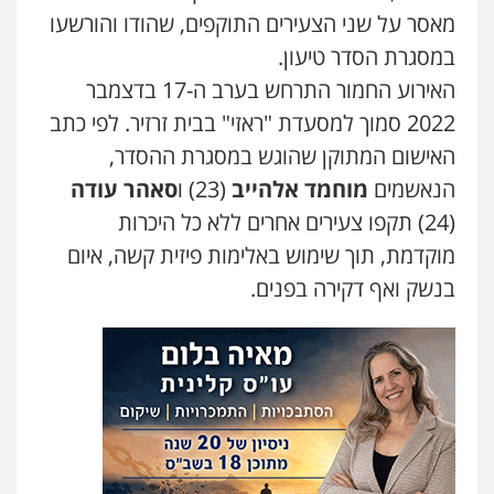
מאסר על שני הצעירים התוקפים, שהודו והורשעו
עו"ד אלון קריטי
פלילי
כלכלי
אלימות
סמים
מעצרים
במסגרת הסדר טיעון.
0525544654
האירוע החמור התרחש בערב ה-17 בדצמבר
2022 סמוך למסעדת "ראזי" בבית זרזיר. לפי כתב
עו"ד דפנה לביא
האישום המתוקן שהוגש במסגרת ההסדר,
משפחה
גישור
הנאשמים
מוחמד אלהייב
(23) ו
סאהר עודה
0507206063
(24) תקפו צעירים אחרים ללא כל היכרות
מוקדמת, תוך שימוש באלימות פיזית קשה, איום
עו"ד זוהר ארבל
בנשק ואף דקירה בפנים.
פלילי
פשיעה חמורה
מעצרים וחקירות
קטינים
0538788878
עו"ד אסף דוק
פלילי
עבירות מין
סמים והימורים
פשיעה
חמורה
חקירות ומעצרים
צווארון לבן והונאה
0526885006