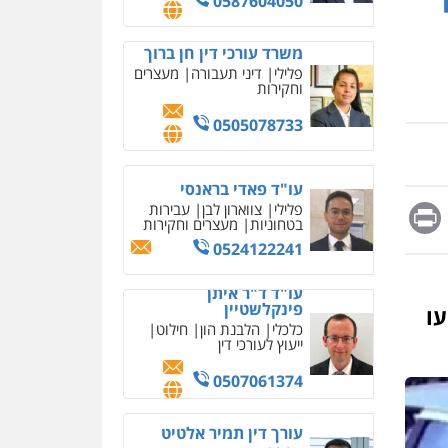
0587604050
מחיקת כתבות מגוגל
ודחיקת אזכורים שליליים
שירותים מקצועיים לעורכי
משרד עורכי דין חן ברוך
דין
פלילי
דיני תעבורה
מעצרים
וחקירות
0522508109
0505078733
אחסון אתרים
מהירות
הגנה
גיבוי
תמיכה
שירותים מקצועיים
לעורכי דין
עו"ד פאדי בראנסי
Messag
Print
Fa
E
פלילי
צווארון לבן
עבירות
בטחוניות
מעצרים וחקירות
מרכז התחלה חדשה
0524122241
אסירים
עבירות מין
שירותים מקצועיים לעורכי
עו"ד ד"ר איתן
דין
פינקלשטיין
עו
0544500346
כלכלי
הלבנת הון
חילוט
ייעוץ לעורכי דין
מאיה בלום, עו"ס,
טיפול ושיקום
0507061374
טיפול בהתמכרויות
שירותים מקצועיים לעורכי
דין
עורך דין תמיר אלטיט