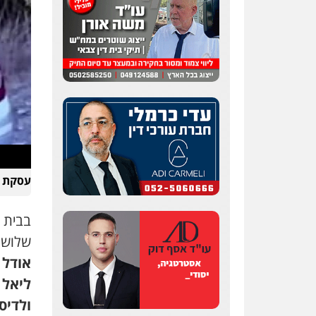
עו"ד אלון קריטי
פלילי
כלכלי
אלימות
סמים
מעצרים
0525544654
שני אלגרבלי – משרד
עורכי דין
עסקת ס
פלילי
עורכי דין לענייני
אסירים
תעבורה
0507120031
בבית 
שלושה 
עו"ד רונן בנדל
אודל 
משפט פלילי
פשיעה
חמורה
פלילי
ליאל 
0524282442
ולדיס