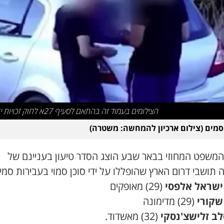
הצילומים בעמוד זה בהתאם לסעיף 27א לחוק זכויות יוצרים
מים (צילום ארכיון להמחשה: משטרה)
המשפט המחוזי בבאר שבע הוצג הסדר טיעון בעניינם של
תושבי דרום הארץ שהופללו על ידי סוכן סמוי בעבירות סמי
ישראל אלפסי
(29) מאופקים
שקורי
(29) מדימונה
לב זלישצ'נסקי
(32) מאשדוד.