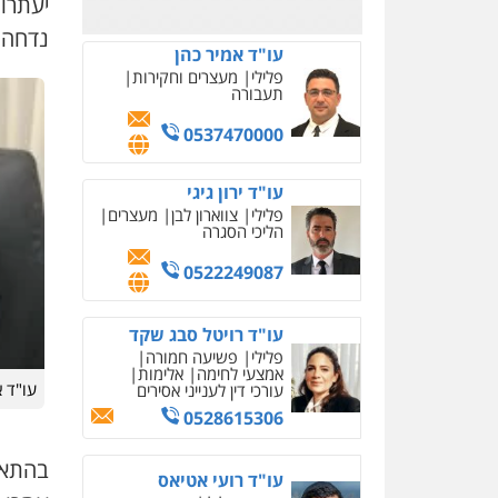
0523823782
נדחה לחודש מרס 025
עו"ד אמיר כהן
פלילי
מעצרים וחקירות
תעבורה
0537470000
עו"ד ירון גיגי
פלילי
צווארון לבן
מעצרים
הליכי הסגרה
0522249087
עו"ד רויטל סבג שקד
פלילי
פשיעה חמורה
אמצעי לחימה
אלימות
עו"ד א
עורכי דין לענייני אסירים
0528615306
בהתאם 
עו"ד רועי אטיאס