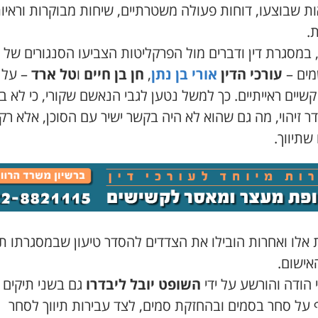
ת שבוצעו, דוחות פעולה משטרתיים, שיחות מבוקרות וראיו
.
 במסגרת דין ודברים מול הפרקליטות הצביעו הסנגורים של
ים –
עורכי הדין
אורי בן נתן
,
חן בן חיים
ו
טל ארד
– על
שיים ראייתיים. כך למשל נטען לגבי הנאשם שקורי, כי לא ב
ר זיהוי, מה גם שהוא לא היה בקשר ישיר עם הסוכן, אלא רק
שתיווך.
 אלו ואחרות הובילו את הצדדים להסדר טיעון שבמסגרתו תו
אישום.
 הודה והורשע על ידי
השופט יובל ליבדרו
גם בשני תיקים
 על סחר בסמים ובהחזקת סמים, לצד עבירות תיווך לסחר