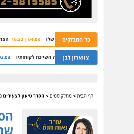
כל המבזקים
הצהרת תובע נגד שבעה
04.08 | 16:32
צווארון לבן
 מיליון שקל על דירה השייכת לקוחותיו
חלק מאזור
03.08 | 19:52
דף הבית
>
מחלק סמים
>
הסדר טיעון לצעירים מ
הסד
שהו