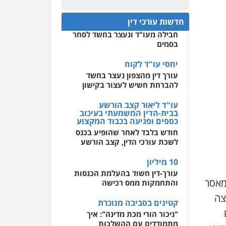
עו"ד גיורא זילברשטיין
חפץ חשוד
פלילי
פשיעה חמורה
0522508109
חדשות עורכי דין
מעצרים וחקירות
עצור בתיק ניסיון רצח קיבל
0505212444
חבילה מעו"ד ונעצר בחשד לסחר
אחסון אתרים
בסמים
מהירות
הגנה
גיבוי
תמיכה
שירותים מקצועיים
עו"ד אסף גונן
לעורכי דין
יחסי עו"ד לקוח
פלילי
פשע חמור
תעבורה
עורך דין מהצפון נעצר בחשד
צבא
מעצרים וחקירות
להברחת חשיש לעצור בקישון
מרכז התחלה חדשה
0542255161
אסירים
עבירות מין
עו"ד ליאור קצב הורשע
שירותים מקצועיים לעורכי
בבית-הדין המשמעתי בעיכוב
דין
כספים ופגיעה בכבוד המקצוע
גל דהן – משרד עורך דין
חודש בלבד לאחר שהופיע בכנס
פלילי
0544500346
לשכת עורכי הדין, קצב הורשע
פלילי
פשיעה חמורה
סמים
מעצרים וחקירות
10 מיליון
0544723840
עורך-דין חשוד בהעלמת הכנסות
י לעונש של 74 חודשי מאסר
והתחמקות ממס רכישה
גיל פרידמן – משרד עו"ד
צה
פלילי
צווארון לבן
מעצרים
קטינים בסביבה מנוכרת
וחקירות
מחיקת רישום פלילי
"ניכור הורי מכת מדינה": איך
0503366733
מתמודדים עם ההשלכות