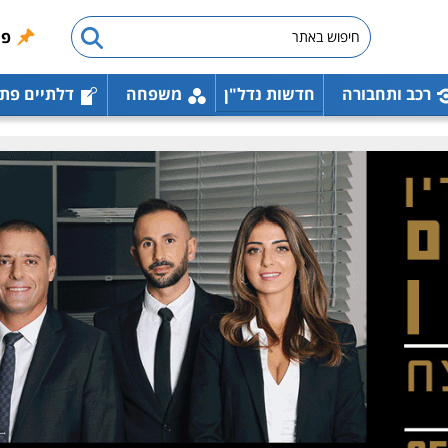
פו
רכב ותחבורה
חדשות נדל"ן
משפחה
דלתיים פת