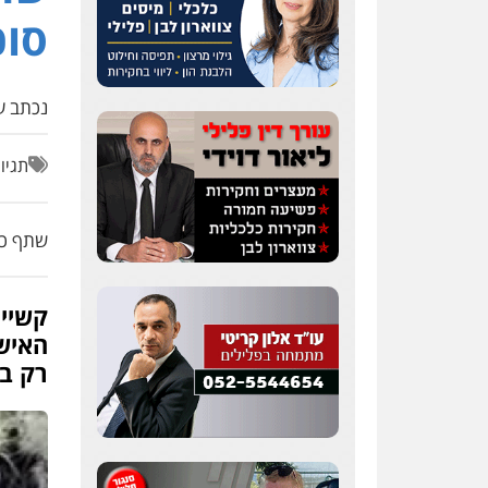
סוכ
נכתב על
תגיו
שתף כת
קשיים
האישו
רק בס