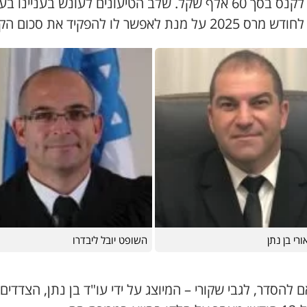
יעתרו לקנס בסך 60 אלף שקל. שלב הטיעונים לעונש בעניינו בע
2 על מנת לאפשר לו להפקיד את סכום הקנס.
ורי בן נתן
השופט יובל ליבדרו
להסדר, לגבי שקורי – המיוצג על ידי עו"ד בן נתן, הצדדים