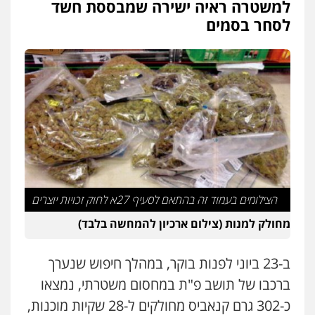
למשטרה ראיה ישירה שמבססת חשד
0546470989
לסחר בסמים
עו"ד זוהר ארבל
פלילי
פשיעה חמורה
מעצרים וחקירות
קטינים
0538788878
עו"ד אסף דוק
פלילי
עבירות מין
סמים והימורים
פשיעה
חמורה
חקירות ומעצרים
צווארון לבן והונאה
0526885006
הצילומים בעמוד זה בהתאם לסעיף 27א לחוק זכויות יוצרים
עו"ד שלי גורביץ – לוי
מחולק למנות (צילום ארכיון להמחשה בלבד)
משפט פלילי
פשיעה חמורה
מעצרים
וחקירות
צבאי
תעבורה
0544218336
ב-23 ביוני לפנות בוקר, במהלך חיפוש שנערך
ברכבו של תושב פ"ת במחסום משטרתי, נמצאו
עו"ד שאדי כבהא
כ-302 גרם קנאביס מחולקים ל-28 שקיות מוכנות,
פלילי
עורכי דין לענייני אסירים