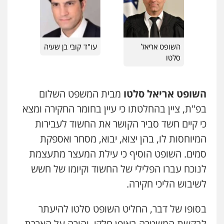
פלילי
פשע חמור
תעבורה
צבא
מעצרים
וחקירות
עו"ד בועז קניג
0542255161
פלילי
משפחה
כלכלי
צבאי
השופט אריאל
עו"ד קובי בן שעיה
0507003001
גל דהן – משרד עורך דין פלילי
סלטו
פלילי
פשיעה חמורה
סמים
מעצרים
וחקירות
ויקי שמואל – משרד עו"ד
0544723840
השופט אריאל סלטו
מבית המשפט השלום
פלילי
משפט פלילי
0528959600
בפ"ת, ציין בהחלטתו כי עיין בחומר החקירה ומצא
עו"ד ראוף נג'אר
פלילי
עורכי דין לענייני אסירים
מעצרים
כי קיים חשד סביר הקושר את החשוד לעבירות
סמים
רכוש
המיוחסות לו, בהן יצוא, יבוא, מסחר ואספקת
קורל קרוז – עורך דין פלילי
0548009246
משפט פלילי
סמים. השופט הוסיף כי עילת המעצר מתעצמת
0545437431
לנוכח עברו הפלילי של החשוד וקיומו של חשש
עו"ד אלון ארז
פלילי
צבאי
סמים
אלימות במשפחה
צווארון
לשיבוש הליכי חקירה.
לבן
עו"ד עלי סעדי
0507368203
פלילי
פשיעה חמורה
ליווי וייצוג בחקירות
בסופו של דבר, החליט השופט סלטו להיעתר
ומעצרים
0508824984
לבקשת המשטרה באופן חלקי, והורה על הארכת