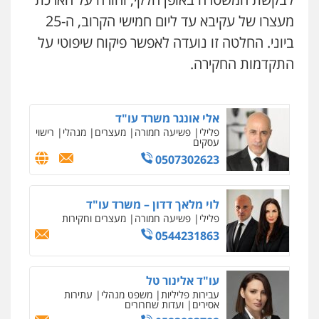
שחר לדובסקי, עו"ד
פלילי
מעצרים וחקירות
עבירות המתה
עורכי
מעצרו של עקיבא עד ליום חמישי הקרוב, ה-25
דין לענייני אסירים
עו"ד שגיא אקו
ביוני. החלטה זו נועדה לאפשר פיקוח שיפוטי על
0507913332
פלילי
מעצרים וחקירות
סמים
עבירות מין
עורכי דין לענייני אסירים
התקדמות החקירה.
0525279829
עו"ד איהאב ג'לג'ולי
פלילי
מעצרים וחקירות
עורכי דין לענייני
אסירים
אלי אונגר משרד עו"ד
0505216700
פלילי
פשיעה חמורה
מעצרים
מנהלי
רישוי
עסקים
0507302623
עו"ד שלומי שרון
פלילי
צבאי
מעצרים וחקירות
0547342002
לוי מלאך דדון – משרד עו"ד
פלילי
פשיעה חמורה
מעצרים וחקירות
0544231863
עו"ד אלון קריטי
פלילי
כלכלי
אלימות
סמים
מעצרים
עו"ד אלינור טל
0525544654
עבירות פליליות
משפט מנהלי
עתירות
אסירים
ועדות שחרורים