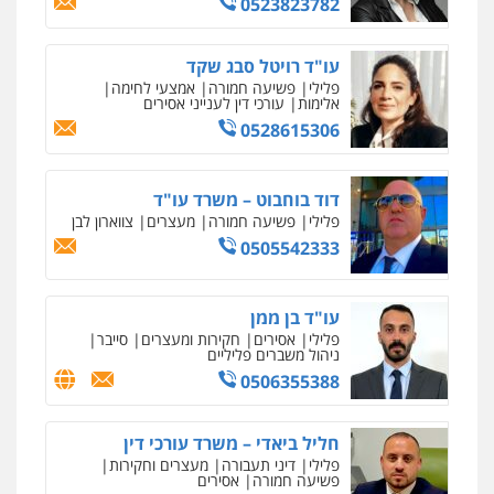
0523823782
מנשה, אלמוג – עורכי דין
פלילי
עבירות תנועה
צווארון לבן
תעבורה
עורכי דין לענייני אסירים
מעצרים וחקירות
עו"ד רויטל סבג שקד
0546470989
פלילי
פשיעה חמורה
אמצעי לחימה
אלימות
עורכי דין לענייני אסירים
0528615306
עו"ד זוהר ארבל
פלילי
פשיעה חמורה
מעצרים וחקירות
קטינים
דוד בוחבוט – משרד עו"ד
0538788878
פלילי
פשיעה חמורה
מעצרים
צווארון לבן
0505542333
עו"ד אסף דוק
פלילי
עבירות מין
סמים והימורים
פשיעה
חמורה
חקירות ומעצרים
צווארון לבן והונאה
עו"ד בן ממן
0526885006
פלילי
אסירים
חקירות ומעצרים
סייבר
ניהול משברים פליליים
0506355388
חליל ביאדי – משרד עורכי דין
פלילי
דיני תעבורה
מעצרים וחקירות
פשיעה חמורה
אסירים