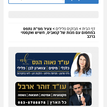
דף הבית
>
מבזקים פלילים
>
צעיר מפ"ת נתפס
במחסום עם מנות של קנאביס, חשיש ואקסטזי
ברכב
שחר לדובסקי, עו"ד
פלילי
מעצרים וחקירות
עבירות המתה
עורכי
דין לענייני אסירים
0507913332