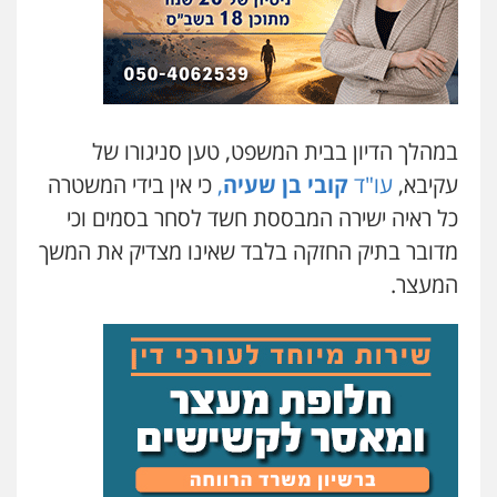
525043999
עו"ד אסף כהן
פלילי
פשיעה חמורה
סמים והימורים
מעצרים וחקירות
במהלך הדיון בבית המשפט, טען סניגורו של
0526555488
עקיבא,
עו"ד
קובי בן שעיה
,
כי אין בידי המשטרה
כל ראיה ישירה המבססת חשד לסחר בסמים וכי
משרד עורכי דין טאי שרקי
מדובר בתיק החזקה בלבד שאינו מצדיק את המשך
פלילי
אסירים
תעבורה
מרב"ד
0547556464
המעצר.
עו"ד אילן אלימלך
פלילי
פשיעה חמורה
תעבורה
אסירים
0522992110
עו"ד שאדי נאטור