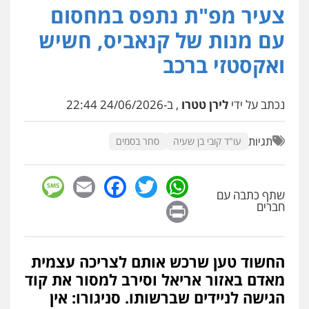
0507913332
צעיר מפ"ת נתפס במחסום
עם מנות של קנאביס, חשיש
עו"ד איהאב ג'לג'ולי
פלילי
מעצרים וחקירות
עורכי דין לענייני
ואקסטזי ברכב
אסירים
0505216700
נכתב על ידי
לירן טטרו
, ב-24/06/2026 22:44
עו"ד שלומי שרון
פלילי
צבאי
מעצרים וחקירות
תגיות
עו"ד קובי בן שעיה
סחר בסמים
0547342002
sage
Facebook
Email
WhatsApp
Twitter
שתף כתבה עם
Print
עו"ד אלון קריטי
חברים
פלילי
כלכלי
אלימות
סמים
מעצרים
0525544654
החשוד טען שרכש אותם לצריכה עצמית
מאדם באזור אריאל וסירב למסור את קוד
מנשה, אלמוג – עורכי דין
פלילי
עבירות תנועה
צווארון לבן
תעבורה
הגישה לניידים שברשותו. סניגורו: אין
עורכי דין לענייני אסירים
מעצרים וחקירות