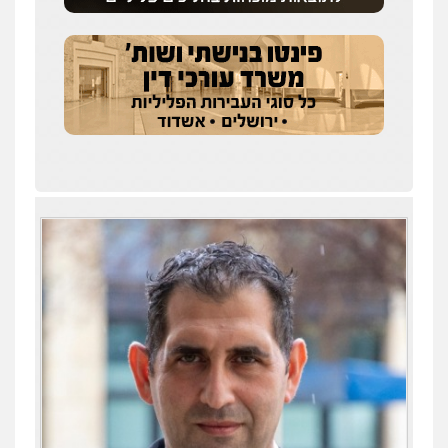
עו"ד זוהר ארבל
פלילי
פשיעה חמורה
מעצרים וחקירות
קטינים
0538788878
עו"ד אסף דוק
פלילי
עבירות מין
סמים והימורים
פשיעה
חמורה
חקירות ומעצרים
צווארון לבן והונאה
0526885006
עו"ד שלי גורביץ – לוי
משפט פלילי
פשיעה חמורה
מעצרים
וחקירות
צבאי
תעבורה
0544218336
עו"ד שאדי כבהא
פלילי
עורכי דין לענייני אסירים
0525556970
עו"ד תומר נוה