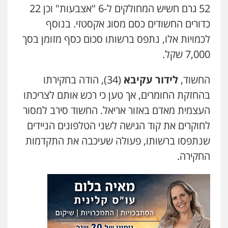
52 גרם חשיש המחולקים ל-6 "אצבעות" וכן 22
0525556970
כדורים החשודים כסם מסוג אקסטזי. בנוסף
לכמויות אלו, נתפס ברשותו סכום כסף מזומן בסך
משרד עורכי דין חן ברוך
7,000 שקל.
פלילי
דיני תעבורה
מעצרים וחקירות
0505078733
החשוד,
לידור עקיבא
(34), הודה בחקירתו
בהחזקת החומרים, אך טען כי רכש אותם לצריכתו
עו"ד קארין לגטיוי
העצמית מאדם באזור אריאל. החשוד סירב למסור
פלילי
פשיעה חמורה
מעצרים וחקירות
0507446995
לחוקרים את קוד הגישה לשני הטלפונים הניידים
שנתפסו ברשותו, פעולה שעיכבה את התקדמות
החקירה.
עו"ד ירון גיגי
פלילי
צווארון לבן
מעצרים
הליכי הסגרה
0522249087
עו"ד רועי אטיאס
משפט פלילי
פשיעה חמורה
צווארון לבן