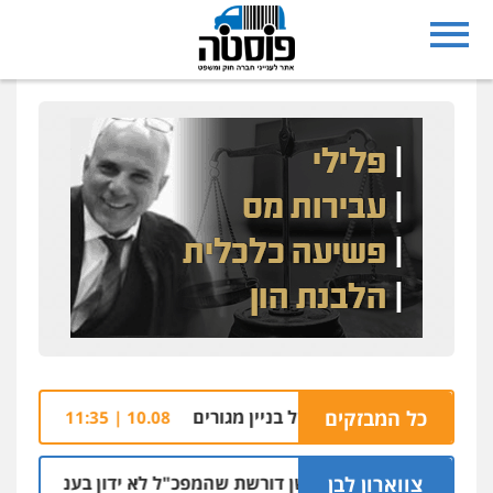
כל המבזקים
ל שפת הבריכה של בניין מגורים
שלושה נאשמים ב
10.08 | 11:35
צווארון לבן
ניצב שושן דורשת שהמפכ"ל לא ידון בעניינה בגלל קרבתו 