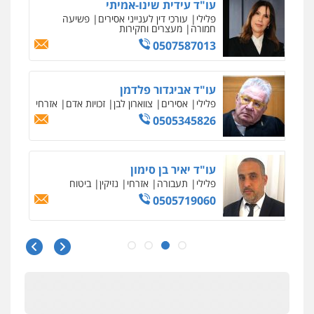
גל דהן – משרד עורך דין פלילי
פלילי
פשיעה חמורה
סמים
מעצרים
וחקירות
0544723840
עו"ד ראוף נג'אר
פלילי
עורכי דין לענייני אסירים
מעצרים
סמים
רכוש
0548009246
עו"ד אלון ארז
פלילי
צבאי
סמים
אלימות במשפחה
צווארון
לבן
0507368203
שחר לדובסקי, עו"ד
פלילי
מעצרים וחקירות
עבירות המתה
עורכי
דין לענייני אסירים