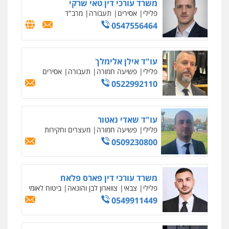
עו"ד נס בן נתן
פלילי
כלכלי
פשיעה חמורה
נוער
0505555110
עו"ד משה פלמור
פלילי
כלכלי
צווארון לבן
עורכי דין לענייני
אסירים
0549732303
סלימאן אבו שעירה – משרד עורכי דין
פלילי
בטחוני
צבאי
נזיקין
0547780927
עו"ד אסף גונן
פלילי
פשע חמור
תעבורה
צבא
מעצרים
וחקירות
0542255161