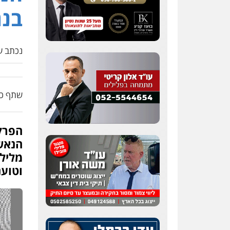
בנת
נכתב על
שתף כת
הפרקל
הנאשם
מליל 
וטוענ