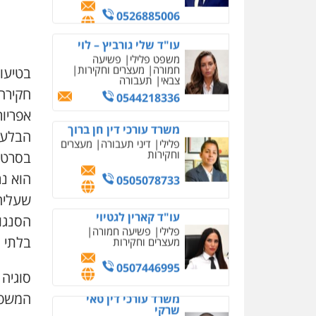
משרד עורכי דין חן ברוך
פלילי
דיני תעבורה
מעצרים
וחקירות
0505078733
בטיעו
חקירה 
עו"ד קארין לגטיוי
פלילי
פשיעה חמורה
אפריור
מעצרים וחקירות
הבלעדי
0507446995
בסרטונ
הוא נר
משרד עורכי דין טאי
שרקי
שעליהן
פלילי
אסירים
תעבורה
מרב"ד
הסנגור
0547556464
בלתי מ
סוגיה
עו"ד אילן אלימלך
פלילי
פשיעה חמורה
המשפט
תעבורה
אסירים