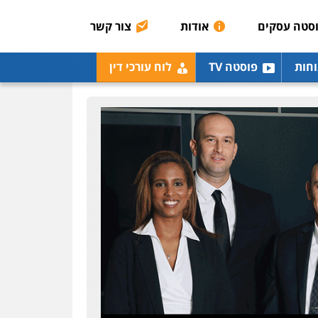
0507003001
סטה עסקים
אודות
צור קשר
מנשה, אלמוג – עורכי דין
וחות
פוסטה TV
לוח עורכי דין
פלילי
עבירות תנועה
צווארון לבן
תעבורה
עורכי
דין לענייני אסירים
מעצרים
וחקירות
0546470989
עו"ד אבי כהן
פלילי
פשיעה חמורה
קטינים
אלימות
סמים
עבירות מין
0523647066
ויקי שמואל – משרד עו"ד
פלילי
משפט פלילי
0528959600