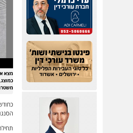
מצא את
כמוצג,
משטרת
כחודש
הסנגו