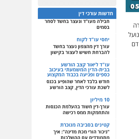
פלילי
אסירים
חקירות
ומעצרים
סייבר
ניהול
חפץ חשוד
0522508109
משברים פליליים
חדשות עורכי דין
עצור בתיק ניסיון רצח קיבל
חבילה מעו"ד ונעצר בחשד לסחר
אחסון אתרים
0506355388
רה
בסמים
מהירות
הגנה
גיבוי
נועל
תמיכה
שירותים מקצועיים
לעורכי דין
יחסי עו"ד לקוח
עו"ד דרוויש נאשף
דם
עורך דין מהצפון נעצר בחשד
פלילי
פשיעה חמורה
זכויות
אדם
להברחת חשיש לעצור בקישון
מרכז התחלה חדשה
0527448141
אסירים
עבירות מין
עו"ד ליאור קצב הורשע
שירותים מקצועיים לעורכי
בבית-הדין המשמעתי בעיכוב
דין
כספים ופגיעה בכבוד המקצוע
חליל ביאדי – משרד
עורכי דין
חודש בלבד לאחר שהופיע בכנס
0544500346
פלילי
דיני תעבורה
מעצרים
לשכת עורכי הדין, קצב הורשע
וחקירות
פשיעה חמורה
אסירים
10 מיליון
0509636895
עורך-דין חשוד בהעלמת הכנסות
והתחמקות ממס רכישה
עו"ד איהאב זבידאת
פלילי
פשיעה חמורה
ארגוני
קטינים בסביבה מנוכרת
פשע
עבירות המתה
עבירות מין
"ניכור הורי מכת מדינה": איך
מתמודדים עם ההשלכות