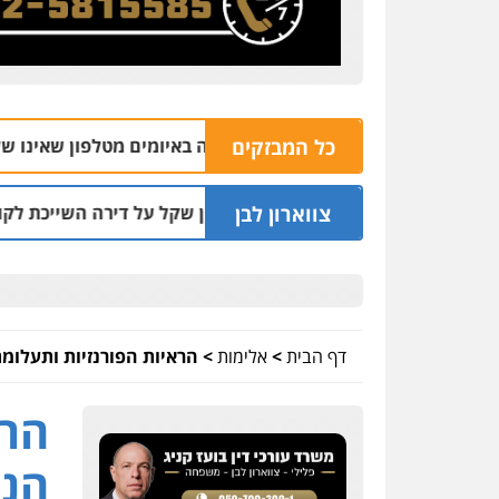
כל המבזקים
04.08 | 16:32
צווארון לבן
ו"ד שעקץ שני מיליון שקל על דירה השייכת לקוחותיו
03.08 | 19:52
דף הבית
>
אלימות
>
הראיות הפורנזיות ותעלומ
הרא
הנע