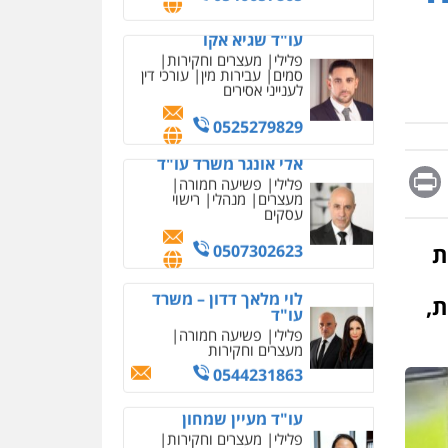
מחיקת כתבות מגוגל
0525279829
ודחיקת אזכורים שליליים
שירותים מקצועיים לעורכי
אלי אונגר משרד עו"ד
דין
פלילי
פשיעה חמורה
מעצרים
מנהלי
רישוי
0522508109
עסקים
אחסון אתרים
0507302623
מהירות
הגנה
גיבוי
תמיכה
שירותים מקצועיים
Messag
Print
Fa
E
לוי מלאך דדון – משרד
לעורכי דין
עו"ד
פלילי
פשיעה חמורה
מעצרים וחקירות
מרכז התחלה חדשה
ת
0544231863
אסירים
עבירות מין
שירותים מקצועיים לעורכי
דין
עו"ד מעיין שמחון
ת,
פלילי
מעצרים וחקירות
0544500346
עורכי דין לענייני אסירים
מאיה בלום, עו"ס,
0587604050
טיפול ושיקום
טיפול בהתמכרויות
שירותים מקצועיים לעורכי
עו"ד שאדי כבהא
דין
פלילי
עורכי דין לענייני