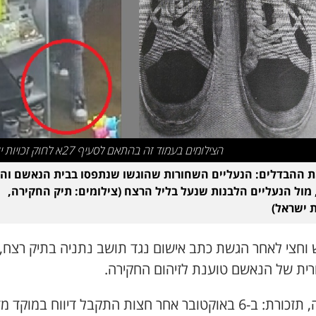
הצילומים בעמוד זה בהתאם לסעיף 27א לחוק זכויות יוצרים
 ההבדלים: הנעליים השחורות שהוגשו שנתפסו בבית הנאשם והו
 מול הנעליים הלבנות שנעל בליל הרצח (צילומים: תיק החקירה,
 ישראל)
 וחצי לאחר הגשת כתב אישום נגד תושב נתניה בתיק רצח,
רית של הנאשם טוענת לזיהום החקירה.
תחילה, תזכורת: ב-6 באוקטובר אחר חצות התקבל דיווח במוקד 