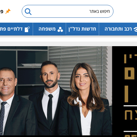
פו
רכב ותחבורה
חדשות נדל"ן
משפחה
דלתיים פת