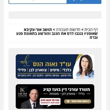
דף הבית
>
חדשות תעבורה
>
תושב אור-עקיבא
שאופניו נגנבו דרס את הגנב והורשע בתאונת פגע
וברח
סלימאן אבו שעירה – משרד עורכי דין
פלילי
בטחוני
צבאי
נזיקין
0547780927