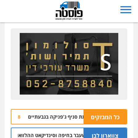
כל המבזקים
 למעורבות בהצתת סניף ג'פניקה בגבעתיים
הבה
06.08 | 22:58
צווארון לבן
ום: יו"ר ש"ס לשעבר בחיפה וסינדיקאט ההלוואות של משפחת הר