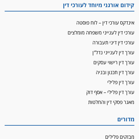
על המידתיות
קידום אורגני מיוחד לעורכי דין
ביה"ד המשמעתי ביטל השעיה לצמיתות של
עורכת-דין שהביעה שמחה ב-7 באוקטובר
אינדקס עורכי דין – לוח פוסטה
אשם
עורכי דין לענייני משפחה מומלצים
עו"ד הלל בבייב הורשע בהונאת עשרות לקוחות,
עורכי דין דיני תעבורה
ההסדר: 7-9 שנות מאסר
עורך דין לענייני נדל"ן
דין ומקרקעין
עורך דין ברמת השרון נחקר בחשד למרמה בעסקת
עורך דין רישוי עסקים
נדל"ן
עורך דין תכנון ובניה
"אני מכינה 5-6 ג'וינטים ביום"
עורך דין פלילי
תובעת משטרתית פוטרה בחשד לעישון סמים
עורך דין פלילי – אסף דוק
שנחשף בפעילות בלשים בטלגרם
מאגר פסקי דין והחלטות
לא בכל יום
עו"ד שרון נהרי חיתן את בנו הבכור דניאל
מדורים
הכנסת אישרה
הגבלת שכר טרחה בייצוג נכי צה"ל ונפגעי פעולות
מבזקים פלילים
איבה