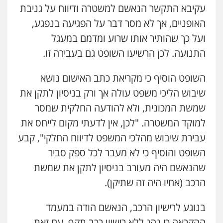
0547342002
עקיבא התקשר הנאשם למשטרה ודיווח על גניבת
האופניים, אך לא מסר דבר על הפגיעה בנפגע,
ועל כך שהותיר אותו שרוע ומדמם במעגל
עו"ד רונן בנדל
משפט פלילי
פשיעה חמורה
פלילי
התנועה. לכן הרשיעו השופט גם בעבירה זו.
0524282442
השופט הוסיף כי מקריאת כתב האישום נושא
שיבוש הליכי משפט עולה אך ורק בניסיון לתקן את
עו"ד זוהר ארבל
פלילי
פשיעה חמורה
מעצרים וחקירות
שמשת המכונית, ולא להודעה החלקית שמסר
קטינים
למוקד המשטרה. "לכן, אין לדעתי מקום לייחס את
0538788878
עבירת שיבוש מהלכי המשפט לדיווח החלקי", קבע
עו"ד שלי גורביץ – לוי
השופט והוסיף כי לא מעבר לכל ספק סביר
משפט פלילי
פשיעה חמורה
מעצרים
שהנאשם היה מעורב בניסיון לתקן את שמשת
וחקירות
צבאי
תעבורה
0544218336
הרכב (אחיו היה זה שתיקן).
בנוגע לרישיון הרכב, הנאשם הודה במעמד
עורך דין תמיר אלטיט
פלילי
תעבורה
ההקראה כי נהג ללא רישיון רכב תקף. עם זאת