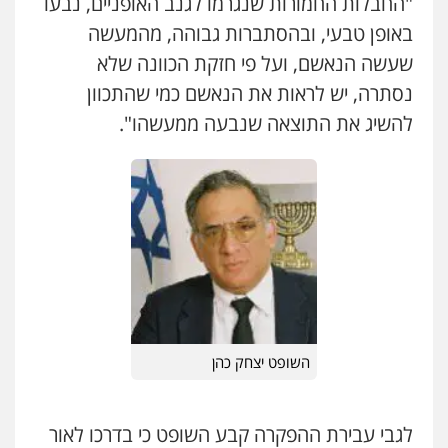
"החבלות החמורות שנגרמו לגנב האופניים, נבעו
0545577862
באופן טבעי, ובהסתברות גבוהה, מהמעשה
שעשה הנאשם, ועל פי חזקת הכוונה שלא
עו"ד אריה פטר
לשעבר סגן מנהל המחלקה הפלילית
נסתרה, יש לראות את הנאשם כמי שהתכוון
בפרקליטות המדינה
להשיג את התוצאה שנבעה ממעשהו".
0506217994
עו"ד יאיר בן סימון
פלילי
תעבורה
אזרחי
נזיקין
ביטוח
0505719060
שחר לדובסקי, עו"ד
פלילי
מעצרים וחקירות
עבירות המתה
עורכי
דין לענייני אסירים
0507913332
השופט יצחק כהן
עו"ד שלומי שרון
לגבי עבירת ההפקרה קבע השופט כי בדרכו לאור
פלילי
צבאי
מעצרים וחקירות