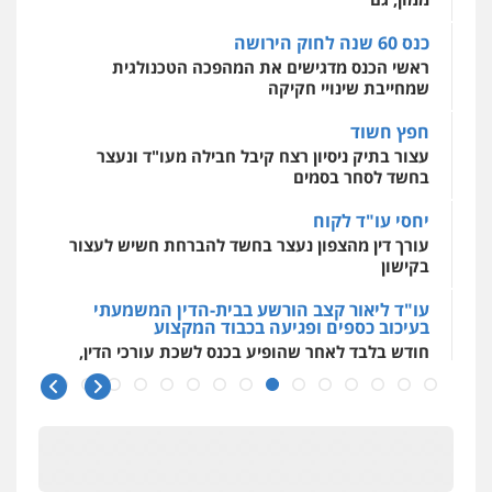
0504062539
חפץ חשוד
עצור בתיק ניסיון רצח קיבל חבילה מעו"ד ונעצר
בחשד לסחר בסמים
עו"ד ד"ר אבי שקד
עבירות כלכליות
הלבנת הון
חילוטים
יחסי עו"ד לקוח
עבירות פליליות
עורך דין מהצפון נעצר בחשד להברחת חשיש לעצור
0544385337
בקישון
עו"ד ליאור קצב הורשע בבית-הדין המשמעתי
איתי חקירות – שירותים לעורכי דין
בעיכוב כספים ופגיעה בכבוד המקצוע
חקירות פרטיות
חקירות כלכליות
חקירות
חודש בלבד לאחר שהופיע בכנס לשכת עורכי הדין,
אישות
איתורים
קצב הורשע
0537865001
10 מיליון
ניר קידר – צלם
עורך-דין חשוד בהעלמת הכנסות והתחמקות ממס
רכישה
צילום עורכי דין
שירותים מקצועיים לעורכי
דין
קטינים בסביבה מנוכרת
0504578527
"ניכור הורי מכת מדינה": איך מתמודדים עם
ההשלכות ההרסניות של התופעה?
רונן הלל – מוניטין
מחיקת כתבות מגוגל ודחיקת אזכורים
אלה המינויים