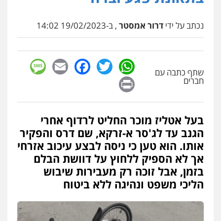
פלילי
פשיעה חמורה
מעצרים וחקירות
תעבורה
0549535659
נכתב על ידי
דרור אמסטר
, ב-19/02/2023 14:02
עו"ד שנהב אילון
sage
Facebook
Email
WhatsApp
Twitter
פלילי
פשיעה חמורה
חקירות ומעצרים
נוער
עורכי דין לענייני אסירים
תעבורה
שתף כתבה עם
Print
0549475678
חברים
עו"ד אורנת קמרון
פלילי
תעבורה
עורכי דין לענייני אסירים
בעל אטליז מוכר החליט לרדוף אחרי
משפחה
נוער
הגנב עד לג'סר א-זרקא, שם דרס והפקיר
0505417090
אותו. הוא טען כי ניסה לבצע עיכוב אזרחי
אך לא הספיק ללחוץ על דוושת הבלם
עו"ד חמאדה מסרי
בזמן, אבל זוכה רק מעבירות שיבוש
תעבורה
הליכי משפט ונהיגה ללא ביטוח
0526631970