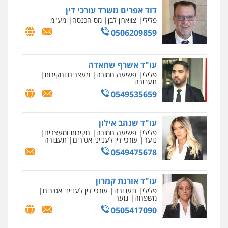
ומעצרים
0508824984
מצגר ושות', חברת עורכי דין
נדל"ן / עסקים
משפחה
תעבורה
כלכלי
הוצאה לפועל
0545402829
אבי אמר משרד עורכי דין
פלילי
משפחה
אזרחי מסחרי
0502130230
אברהם שהבזי – משרד עורכי דין
מיסים
כלכלי
פלילי
פשיעה כלכלית
הלבנת
הון
0504456555
עו"ד דרוויש נאשף