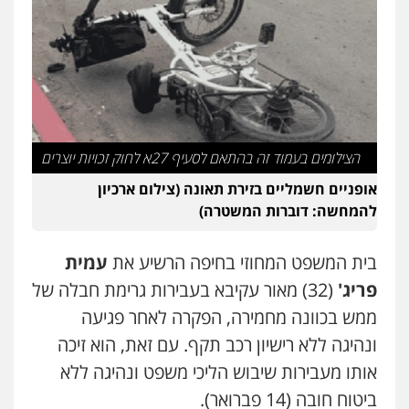
עו"ד פיני פישלר
פלילי
תעבורה
מח"ש
אזרחי
כלכלי
0505234000
הצילומים בעמוד זה בהתאם לסעיף 27א לחוק זכויות יוצרים
אופניים חשמליים בזירת תאונה (צילום ארכיון
להמחשה: דוברות המשטרה)
בית המשפט המחוזי בחיפה הרשיע את
עמית
פריג'
(32) מאור עקיבא בעבירות גרימת חבלה של
ממש בכוונה מחמירה, הפקרה לאחר פגיעה
ונהיגה ללא רישיון רכב תקף. עם זאת, הוא זיכה
אותו מעבירות שיבוש הליכי משפט ונהיגה ללא
ביטוח חובה (14 פברואר).