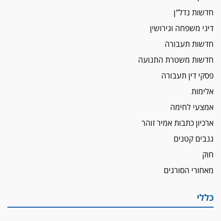
חדשות נדל"ן
איתות מירושלים
דיני משפחה וגירושין
יו"ר המחוז צ'צ'קס מכנס ישיבה להדחת
ממלא-מקומו, ועמית בכר שותק
חדשות תעבורה
מחאת הפרקליטים והסנגורים
חדשות משטרת התנועה
יצאו לשעה מבית המשפט ועמדו בחוץ לאות הזדהות
פסקי דין תעבורה
עם השופטים
אלימות
הביקורת חוגגת
אמצעי לחימה
מבקר לשכת עורכי הדין בתביעה נגד "איכות
השלטון" בעידן עמית בכר
ארכיון כתבות אמיר זוהר
נכנס לאינדקס
גנבים קטנים
עו"ד חגי בנימין חצה את הקווים, מפרקליטות ת"א
חוק
למשרד פרטי חדש
מאחורי הסורגים
לפני נקיטת צעדים
עורך דין נעצר בחשד לסחיטת ראש המועצה יאנוח
כללי
ג'ת
חג שמח