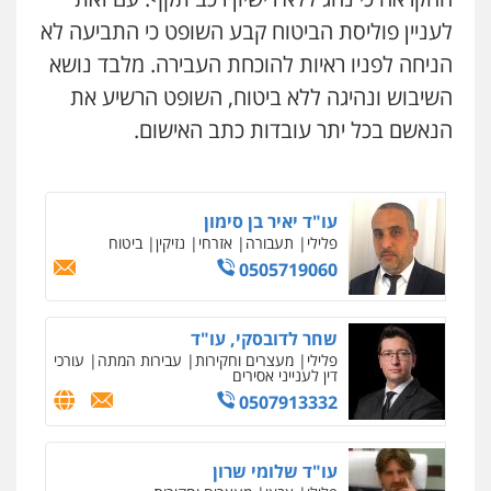
0545577862
לעניין פוליסת הביטוח קבע השופט כי התביעה לא
הניחה לפניו ראיות להוכחת העבירה. מלבד נושא
עו"ד אריה פטר
השיבוש ונהיגה ללא ביטוח, השופט הרשיע את
לשעבר סגן מנהל המחלקה הפלילית
בפרקליטות המדינה
הנאשם בכל יתר עובדות כתב האישום.
0506217994
עו"ד יאיר בן סימון
פלילי
תעבורה
אזרחי
נזיקין
ביטוח
0505719060
שחר לדובסקי, עו"ד
פלילי
מעצרים וחקירות
עבירות המתה
עורכי
דין לענייני אסירים
0507913332
עו"ד שלומי שרון