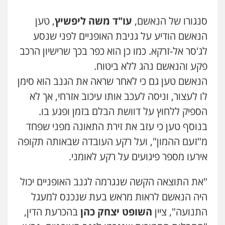
סנגורו של הנאשם,
עו"ד משה ליפשיץ
, טען
הנאשם הודיע על גניבת האופניים לפני שנסע
לג'סר אל-זרקא. כמו כן הוא כפר בכך שרישיון הרכב
פקע והנאשם נהג ללא ביטוח.
הנאשם טען גם כי לאחר שראה את הגנב הוא סימן
לו לעצור, וניסה לעכב אותו עיכוב אזרחי, אך לא
הספיק ללחוץ על דוושת הבלם בזמן ופגע בו.
בנוסף טען כי עזב את זירת התאונה מפני שפחד
מ"זעם ההמון", ועל רקע העובדה שבאותה תקופה
אירעו מספר פיגועים על רקע לאומני.
"את התוצאה הקשה שנגרמה לגנב האופניים יכול
היה הנאשם לראות מראש בעת שנכנס למעגל
עורך דין תמיר אלטיט
התנועה", ציין
השופט יצחק כהן
בהכרעת הדין,
פלילי
תעבורה