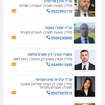
עו"ד משה פלמור
פלילי
כלכלי
צווארון לבן
עורכי דין לענייני
אסירים
0549732303
סלימאן אבו שעירה – משרד עורכי דין
פלילי
בטחוני
צבאי
נזיקין
0547780927
עו"ד אסף גונן
פלילי
פשע חמור
תעבורה
צבא
מעצרים
וחקירות
0542255161
גל דהן – משרד עורך דין פלילי
פלילי
פשיעה חמורה
סמים
מעצרים
וחקירות
0544723840