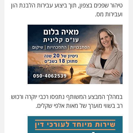
טיהור שפכים בצפון, תוך ביצוע עבירות הלבנת הון
ועבירות מס.
עו"ד קארין לגטיוי
פלילי
פשיעה חמורה
מעצרים וחקירות
0507446995
עו"ד ירון גיגי
פלילי
צווארון לבן
מעצרים
הליכי הסגרה
0522249087
עו"ד רועי אטיאס
משפט פלילי
פשיעה חמורה
צווארון לבן
525043999
במהלך המבצע המשותף נתפסו רכבי יוקרה ורכוש
רב בשווי מוערך של מאות אלפי שקלים.
עו"ד אסף כהן
פלילי
פשיעה חמורה
סמים והימורים
מעצרים וחקירות
0526555488