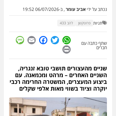
עו"ד שלומי שרון
נכתב על ידי
אביב עומר
, ב-06/07/2026 19:52
פלילי
צבאי
מעצרים וחקירות
0547342002
תגיות
פרוטקשן
להב 433
sage
Facebook
Email
WhatsApp
Twitter
עו"ד אלון קריטי
שתף כתבה עם
פלילי
כלכלי
אלימות
סמים
מעצרים
Print
חברים
0525544654
מנשה, אלמוג – עורכי דין
שניים מהעצורים תושבי טובא זנגריה,
פלילי
עבירות תנועה
צווארון לבן
תעבורה
השניים האחרים – מרהט ומכמאנה. עם
עורכי דין לענייני אסירים
מעצרים וחקירות
ביצוע המעצרים, המשטרה החרימה רכבי
0546470989
יוקרה וציוד בשווי מאות אלפי שקלים
עו"ד זוהר ארבל
פלילי
פשיעה חמורה
מעצרים וחקירות
קטינים
0538788878