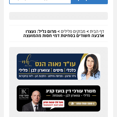
דף הבית
>
מבזקים פלילים
>
מרום גליל: נעצרו
ארבעה חשודים בסחיטת דמי חסות מהמועצה
שחר לדובסקי, עו"ד
פלילי
מעצרים וחקירות
עבירות המתה
עורכי
דין לענייני אסירים
0507913332
עו"ד איהאב ג'לג'ולי
פלילי
מעצרים וחקירות
עורכי דין לענייני
אסירים
0505216700
עו"ד שלומי שרון
פלילי
צבאי
מעצרים וחקירות