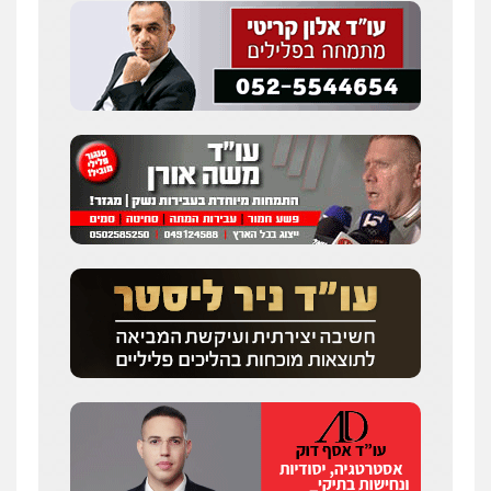
0547342002
עו"ד אלון קריטי
פלילי
כלכלי
אלימות
סמים
מעצרים
0525544654
מנשה, אלמוג – עורכי דין
פלילי
עבירות תנועה
צווארון לבן
תעבורה
עורכי דין לענייני אסירים
מעצרים וחקירות
0546470989
עו"ד זוהר ארבל
פלילי
פשיעה חמורה
מעצרים וחקירות
קטינים
0538788878
עו"ד אסף דוק
פלילי
עבירות מין
סמים והימורים
פשיעה