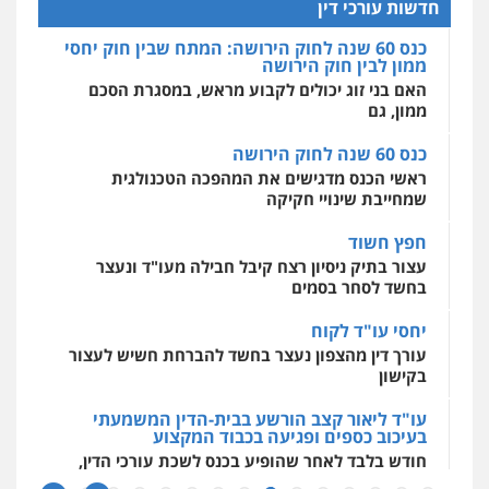
האם בני זוג יכולים לקבוע מראש, במסגרת הסכם
חדשות עורכי דין
0525077716
ממון, גם
מרכז התחלה חדשה
אסירים
עבירות מין
שירותים מקצועיים
כנס 60 שנה לחוק הירושה
לעורכי דין
עו"ד יניב זוסמן
ראשי הכנס מדגישים את המהפכה הטכנולגית
0544500346
פלילי
כלכלי
פשיעה חמורה
מעצרים
שמחייבת שינויי חקיקה
וחקירות
0525199949
חפץ חשוד
מאיה בלום, עו"ס, טיפול ושיקום
עצור בתיק ניסיון רצח קיבל חבילה מעו"ד ונעצר
טיפול בהתמכרויות
שירותים מקצועיים
לעורכי דין
בחשד לסחר בסמים
עו"ד אמיר נאטור
0504062539
פלילי
פשיעה חמורה
צווארון לבן
מעצרים
יחסי עו"ד לקוח
0543326767
עורך דין מהצפון נעצר בחשד להברחת חשיש לעצור
עו"ד ד"ר אבי שקד
בקישון
עבירות כלכליות
הלבנת הון
חילוטים
עבירות פליליות
עו"ד פאדי זועבי
עו"ד ליאור קצב הורשע בבית-הדין המשמעתי
0544385337
בעיכוב כספים ופגיעה בכבוד המקצוע
פלילי
פשיעה חמורה
סמים
עורכי דין לענייני
אסירים
תעבורה
חודש בלבד לאחר שהופיע בכנס לשכת עורכי הדין,
קצב הורשע
0506984757
איתי חקירות – שירותים לעורכי דין
חקירות פרטיות
חקירות כלכליות
חקירות
10 מיליון
אישות
איתורים
עו"ד אתנה אדרי
עורך-דין חשוד בהעלמת הכנסות והתחמקות ממס
0537865001
פשיעה חמורה
כלכלי
פלילי
מעצרים
רכישה