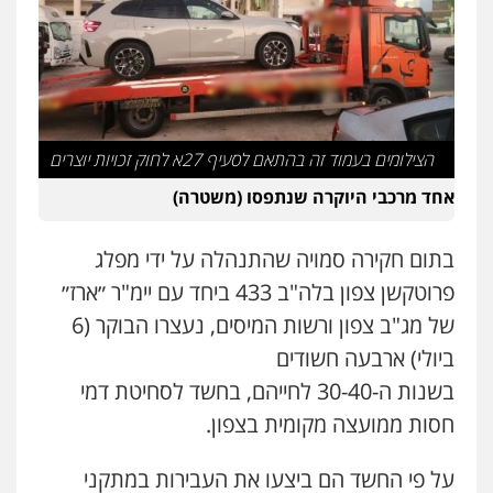
עו"ד אסף דוק
פלילי
עבירות מין
סמים והימורים
פשיעה
חמורה
חקירות ומעצרים
צווארון לבן והונאה
0526885006
הצילומים בעמוד זה בהתאם לסעיף 27א לחוק זכויות יוצרים
עו"ד שלי גורביץ – לוי
משפט פלילי
פשיעה חמורה
מעצרים
אחד מרכבי היוקרה שנתפסו (משטרה)
וחקירות
צבאי
תעבורה
0544218336
בתום חקירה סמויה שהתנהלה על ידי מפלג
פרוטקשן צפון בלה"ב 433 ביחד עם יימ"ר ״ארז״
עו"ד שאדי כבהא
פלילי
עורכי דין לענייני אסירים
של מג"ב צפון ורשות המיסים, נעצרו הבוקר (6
0525556970
ביולי) ארבעה חשודים
בשנות ה-30-40 לחייהם, בחשד לסחיטת דמי
משרד עורכי דין חן ברוך
חסות ממועצה מקומית בצפון.
פלילי
דיני תעבורה
מעצרים וחקירות
0505078733
על פי החשד הם ביצעו את העבירות במתקני