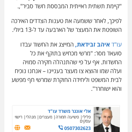
"קיימת תשתית ראייתית המבססת חשד סביר",.
0544723840
קורל קרוז – עורך דין פלילי
משפט פלילי
לפיכך, לאחר ששמעה את טענות הצדדים האירכה
עו"ד ראוף נג'אר
0545437431
פלילי
עורכי דין לענייני אסירים
מעצרים
השופטת את המעצר של הארבעה עד ל-13 ביולי.
סמים
רכוש
0548009246
עו"ד
איהב זבידאת,
המייצג את החשוד עבדו
עו"ד עלי סעדי
פלילי
פשיעה חמורה
ליווי וייצוג בחקירות
סועאד מסר: "מרשי מכחיש בתוקף את כל
ומעצרים
עו"ד אלון ארז
0508824984
החשדות. אף על פי שהתנהלה חקירה סמויה
פלילי
צבאי
סמים
אלימות במשפחה
צווארון
לבן
ועלה שמו והוצא צו מעצר בעניינו – אנחנו נוכיח
0507368203
עו"ד שגיא אקו
לבית המשפט וליחידה החוקרת שמרשי חף מפשע
פלילי
מעצרים וחקירות
סמים
עבירות מין
עורכי דין לענייני אסירים
והוא ישוחרר".
שחר לדובסקי, עו"ד
0525279829
פלילי
מעצרים וחקירות
עבירות המתה
עורכי
דין לענייני אסירים
0507913332
אלי אונגר משרד עו"ד
פלילי
פשיעה חמורה
מעצרים
מנהלי
רישוי
עסקים
עו"ד איהאב ג'לג'ולי
0507302623
פלילי
מעצרים וחקירות
עורכי דין לענייני