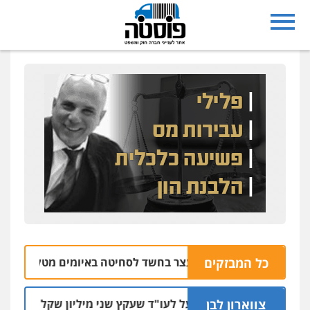
נצרת: בן 28 נעצר בחשד לסחיטה באיומים מטלפון שאינו שלו
כל המבזקים
צווארון לבן
מאסר בפועל לעו"ד שעקץ שני מיליון שקל על דירה השייכת 