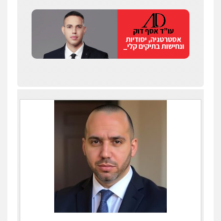
עדי כרמלי – חברת עו"ד
פלילי
כלכלי
עורכי דין לענייני אסירים
0525060666
גיא זהבי משרד עורכי דין
פלילי
משפחה
503456449
עו"ד איהאב ג'לג'ולי
פלילי
מעצרים וחקירות
עורכי דין לענייני
אסירים