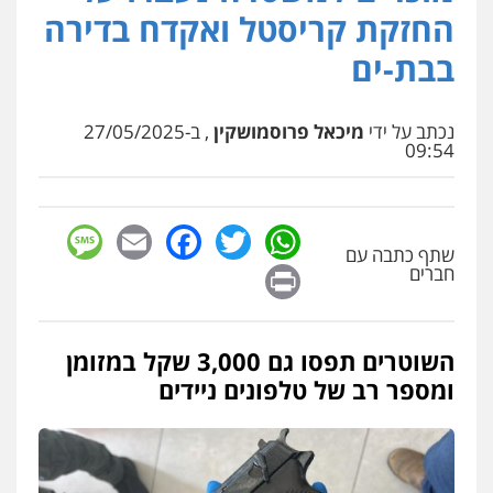
פלילי
כלכלי
אלימות
סמים
מעצרים
החזקת קריסטל ואקדח בדירה
0525544654
בבת-ים
עו"ד זוהר ארבל
פלילי
פשיעה חמורה
מעצרים וחקירות
נכתב על ידי
מיכאל פרוסמושקין
, ב-27/05/2025
קטינים
09:54
0538788878
sage
Facebook
Email
WhatsApp
Twitter
עו"ד שלי גורביץ – לוי
שתף כתבה עם
משפט פלילי
פשיעה חמורה
מעצרים
Print
וחקירות
צבאי
תעבורה
חברים
0544218336
השוטרים תפסו גם 3,000 שקל במזומן
משרד עורכי דין חן ברוך
ומספר רב של טלפונים ניידים
פלילי
דיני תעבורה
מעצרים וחקירות
0505078733
משרד עורכי דין טאי שרקי