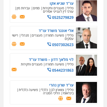
עו"ד שגיא אקו
פלילי
מעצרים וחקירות
סמים
עבירות מין
עורכי דין לענייני אסירים
0525279829
אלי אונגר משרד עו"ד
פלילי
פשיעה חמורה
מעצרים
מנהלי
רישוי
עסקים
0507302623
ניר קידר – צלם
צילום עורכי דין
שירותים מקצועיים לעורכי
דין
לוי מלאך דדון – משרד עו"ד
0504578527
פלילי
פשיעה חמורה
מעצרים וחקירות
0544231863
רונן הלל – מוניטין
מחיקת כתבות מגוגל ודחיקת אזכורים
שליליים
שירותים מקצועיים לעורכי דין
עו"ד שרון נהרי
0522508109
פלילי
צווארון לבן
כלכלי
פשיעה כלכלית
בינלאומי
הליכי הסגרה
אחסון אתרים
מהירות
הגנה
גיבוי
תמיכה
שירותים