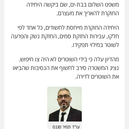
משפט השלום בבת-ים, שם ביקשה היחידה
עו"ד שלומי שרון
פלילי
צבאי
מעצרים וחקירות
החוקרת להאריך את מעצרם.
0547342002
היחידה החוקרת מייחסת לחשודים, כל אחד לפי
חלקו, עבירות החזקת סמים, החזקת נשק והפרעה
עו"ד אלון קריטי
לשוטר במילוי תפקידו.
פלילי
כלכלי
אלימות
סמים
מעצרים
0525544654
מהדיון עלה כי בידי השוטרים לא היה צו חיפוש.
שני אלגרבלי – משרד עורכי דין
נציג המשטרה סירב לחשוף את הנסיבות שהביאו
עו"ד זוהר ארבל
פלילי
עורכי דין לענייני אסירים
תעבורה
את השוטרים לדירה.
פלילי
פשיעה חמורה
מעצרים וחקירות
0507120031
קטינים
0538788878
עו"ד אייל אביטל
פלילי
פשיעה חמורה
מעצרים וחקירות
0544712201
עו"ד תמיר סננס