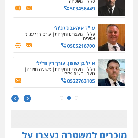
פלילי
משפחה
503456449
עו"ד איהאב ג'לג'ולי
פלילי
מעצרים וחקירות
עורכי דין לענייני
אסירים
0505216700
אייל בן שושן, עורך דין פלילי
פלילי
מעצרים וחקירות
פשיעה חמורה
נוער
רישום פלילי
0522763105
עו"ד שלומי שרון
פלילי
צבאי
מעצרים וחקירות
0547342002
מוכרים למשטרה נעצרו על
עו"ד אלון קריטי