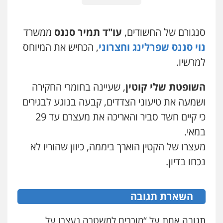
עו"ד רונן בנדל
משפט פלילי
פשיעה חמורה
פלילי
0524282442
סנגורם של החשודים,
עו"ד תמיר סננס
ממשרד
נוי סננס שפרלינג וחצרוני
, הכחיש את המיוחס
כבריאן, מזר – משרד עורכי דין
למרשיו.
פלילי
מעצרים וחקירות
0543986802
השופטת שלי קוטין
, שעיינה בחומרי החקירה
ושמעה את טיעוני הצדדים, קבעה בנוגע לבגירים
מנשה, אלמוג – עורכי דין
כי קיים חשד סביר והאריכה את מעצרם עד 29
פלילי
עבירות תנועה
צווארון לבן
תעבורה
עורכי דין לענייני אסירים
מעצרים וחקירות
במאי.
0546470989
מעצרו של הקטין הוארך ביממה, כיוון שהוריו לא
נכחו בדיון.
עו"ד אבי כהן
פלילי
פשיעה חמורה
קטינים
אלימות
סמים
עבירות מין
השארת תגובה
0523647066
תגובה אחת על “מוכרים למשטרה נעצרו על