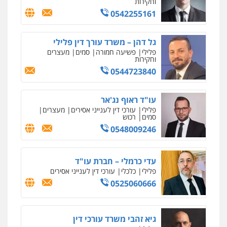
וחקירות
0542255161
גל דהן – משרד עורך דין פלילי
פלילי
פשיעה חמורה
סמים
מעצרים
וחקירות
0544723840
עו"ד ראוף נג'אר
פלילי
עורכי דין לענייני אסירים
מעצרים
סמים
רכוש
0548009246
עדי כרמלי – חברת עו"ד
פלילי
כלכלי
עורכי דין לענייני אסירים
0525060666
גיא זהבי משרד עורכי דין