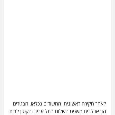
עדי כרמלי – חברת עו"ד
פלילי
כלכלי
עורכי דין לענייני אסירים
0525060666
גיא זהבי משרד עורכי דין
פלילי
משפחה
503456449
עו"ד איהאב ג'לג'ולי
פלילי
מעצרים וחקירות
עורכי דין לענייני
אסירים
0505216700
אייל בן שושן, עורך דין פלילי
פלילי
מעצרים וחקירות
פשיעה חמורה
נוער
רישום פלילי
לאחר חקירה ראשונית, החשודים נכלאו. הבגירים
0522763105
הובאו לבית משפט השלום בתל אביב והקטין לבית