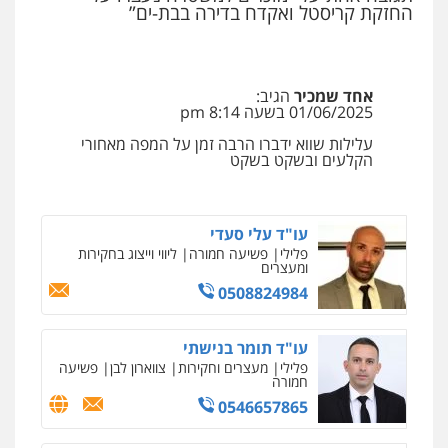
החזקת קריסטל ואקדח בדירה בבת-ים”
ויקי שמואל – משרד עו"ד
פלילי
משפט פלילי
0528959600
אחד שמכיר
הגיב:
01/06/2025 בשעה 8:14 pm
קורל קרוז – עורך דין פלילי
עלילות שווא ידברו הרבה זמן על המפה מאחורי
משפט פלילי
הקלעים ובשקט בשקט
0545437431
עו"ד עלי סעדי
פלילי
פשיעה חמורה
ליווי וייצוג בחקירות
ומעצרים
0508824984
עו"ד תומר בנישתי
פלילי
מעצרים וחקירות
צווארון לבן
פשיעה
חמורה
0546657865