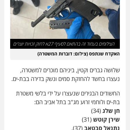
פלילי
אסירים
תעבורה
מרב"ד
0547556464
עו"ד אילן אלימלך
פלילי
פשיעה חמורה
תעבורה
אסירים
הצילומים בעמוד זה בהתאם לסעיף 27א לחוק זכויות יוצרים
0522992110
האקדח שנתפס (צילום: דוברות המשטרה)
עו"ד שאדי נאטור
שלושה גברים וקטין, ביניהם מוכרים למשטרה,
פלילי
פשיעה חמורה
מעצרים וחקירות
נעצרו בחשד להחזקת סמים ונשק בדירה בבת-ים.
0509230800
החשודים הבגירים שנעצרו על ידי בלשי משטרת
גיל דביר – משרד עורכי דין
בת-ים ולוחמי זרוע מג"ב בתל אביב הם:
פלילי
פשיעה כלכלית
צווארון לבן
חן שלג
(34)
0506217771
שירן קוטש
(31)
נתנאל סבטאב
(37).