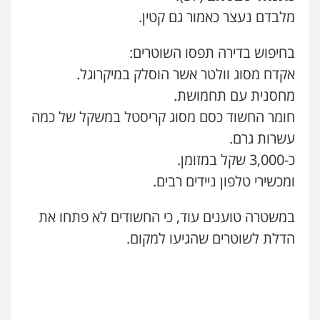
סלימאן אבו שעירה – משרד עורכי דין
מלבדם נעצר כאמור גם קטין.
פלילי
בטחוני
צבאי
נזיקין
0547780927
בחיפוש בדירה תפסו השוטרים:
אקדח מסוג וולטר אשר הוסלק במיקרוגל.
עו"ד אסף גונן
מחסנית עם תחמושת.
פלילי
פשע חמור
תעבורה
צבא
מעצרים
וחקירות
חומר החשוד כסם מסוג קריסטל במשקל של כמה
0542255161
עשרות גרם.
כ-3,000 שקל במזומן.
גל דהן – משרד עורך דין פלילי
פלילי
פשיעה חמורה
סמים
מעצרים
ומכשירי טלפון ניידים רבים.
וחקירות
0544723840
במשטרה טוענים עוד, כי החשודים לא פתחו את
הדלת לשוטרים שהגיעו למקום.
עו"ד ראוף נג'אר
פלילי
עורכי דין לענייני אסירים
מעצרים
סמים
רכוש
0548009246