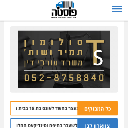
בת ים: בן 51 נעצר בחשד לאונס בת 18 בבית מלון
כל המבזקים
06.08 | 21:59
צווארון לבן
 אישום: יו"ר ש"ס לשעבר בחיפה וסינדיקאט ההלוואות של משפחת