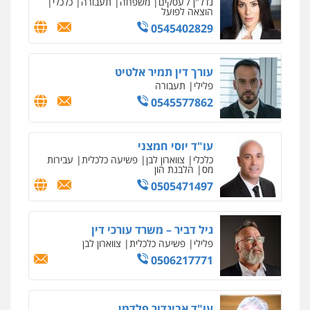
נדל"ן / עסקים
משפחה
תעבורה
כלכלי
הוצאה לפועל
0545402829
עורך דין תמיר אלטיט
פלילי
תעבורה
0545577862
עו"ד יוסי חמצני
כלכלי
צווארון לבן
פשיעה כלכלית
עבירות
מס
הלבנת הון
0505471497
גיל דביר – משרד עורכי דין
פלילי
פשיעה כלכלית
צווארון לבן
0506217771
עו"ד אביגדור פלדמן