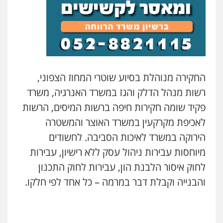
וחקירות
0525199949
גל דהן – משרד עורך דין פלילי
פלילי
פשיעה חמורה
סמים
מעצרים
וחקירות
0544723840
החקירה מנוהלת בסיוע שוטרי המחוז הצפוני,
רשות מנהל הדלק והגז במשרד האנרגיה, משרד
חנא בולוס – משרד עורכי דין
פקיד שומה חקירות חיפה ברשות המיסים, הרשות
פלילי
פשיעה חמורה
צווארון לבן
נזיקין
לאכיפת מקרקעין במשרד האוצר והמשטרה
0546661544
הירוקה במשרד לאיכות הסביבה. לחשודים
מיוחסות עבירות ניהול עסק ללא רישיון, עבירות
עו"ד אורי רינצקי
לחוק איסור הלבנת הון, עבירות לחוק התכנון
פלילי
כלכלי
ניהול משפטים
0506216813
והבנייה וקבלת דבר במרמה – כל אחד לפי חלקו.
עדי כרמלי – חברת עו"ד