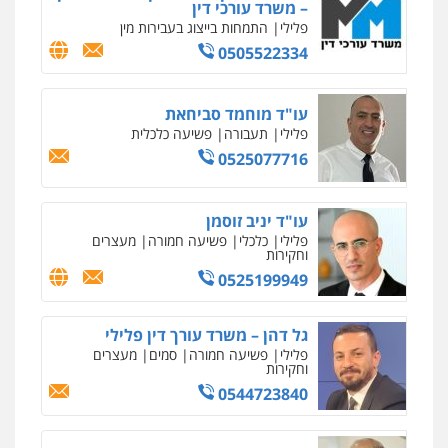
מקצועיים לעורכי דין
– משרד עורכי דין
פלילי
התמחות בייצוג בעבירות מין
0505522334
מרכז התחלה חדשה
אסירים
עבירות מין
שירותים מקצועיים
עו"ד מוחמד סביחאת
לעורכי דין
פלילי
תעבורה
פשיעה כלכלית
0544500346
0525077716
מאיה בלום, עו"ס, טיפול ושיקום
טיפול בהתמכרויות
שירותים מקצועיים
עו"ד יניב זוסמן
לעורכי דין
פלילי
כלכלי
פשיעה חמורה
מעצרים
וחקירות
0504062539
0525199949
עו"ד ד"ר אבי שקד
עבירות כלכליות
הלבנת הון
חילוטים
גל דהן – משרד עורך דין פלילי
עבירות פליליות
פלילי
פשיעה חמורה
סמים
מעצרים
וחקירות
0544385337
0544723840
איתי חקירות – שירותים לעורכי דין
חקירות פרטיות
חקירות כלכליות
חקירות