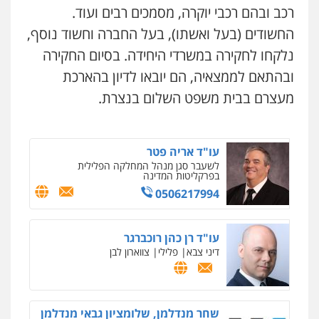
פלילי
משפחה
אזרחי מסחרי
רכב ובהם רכבי יוקרה, מסמכים רבים ועוד.
0502130230
החשודים (בעל ואשתו), בעל החברה וחשוד נוסף,
נלקחו לחקירה במשרדי היחידה. בסיום החקירה
אברהם שהבזי – משרד עורכי דין
ובהתאם לממצאיה, הם יובאו לדיון בהארכת
מיסים
כלכלי
פלילי
פשיעה כלכלית
הלבנת
הון
מעצרם בבית משפט השלום בנצרת.
0504456555
ניר קידר – צלם
צילום עורכי דין
שירותים מקצועיים לעורכי
עו"ד אריה פטר
דין
לשעבר סגן מנהל המחלקה הפלילית
בפרקליטות המדינה
0504578527
0506217994
רונן הלל – מוניטין
מחיקת כתבות מגוגל ודחיקת אזכורים
עו"ד רן כהן רוכברגר
שליליים
שירותים מקצועיים לעורכי דין
דיני צבא
פלילי
צווארון לבן
0522508109
אחסון אתרים
שחר מנדלמן, שלומציון גבאי מנדלמן
מהירות
הגנה
גיבוי
תמיכה
שירותים