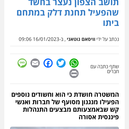
תושב הצפון נעצר בחשד
עו"ד (רו"ח) יואב ציוני
עבירות מס
הלבנת הון
שומות וערעורי מס
שהפעיל תחנת דלק במתחם
0505430819
ביתו
עו"ד ד"ר איתן פינקלשטיין
נכתב על ידי
וויסאם גוטאני
, ב-16/01/2023 09:06
כלכלי
הלבנת הון
חילוט
ייעוץ לעורכי דין
0507061374
sage
Facebook
Email
WhatsApp
Twitter
מצגר ושות', חברת עורכי דין
שתף כתבה עם
Print
חברים
נדל"ן / עסקים
משפחה
תעבורה
כלכלי
הוצאה לפועל
0545402829
המשטרה חושדת כי הוא וחשודים נוספים
עורך דין תמיר אלטיט
הפעילו מנגנון מסועף של חברות ואנשי
פלילי
תעבורה
קש שבאמצעותם מבצעים התנהלות
0545577862
פיננסית אסורה