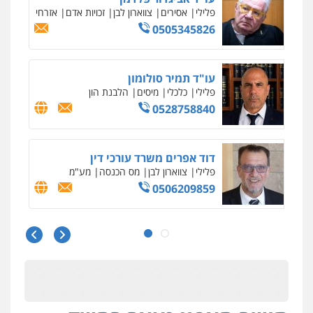
פלילי
אסירים
צווארון לבן
זכויות אדם
אזרחי
0505345826
עו"ד תמיר סולומון
פלילי
כלכלי
מיסים
הלבנת הון
0528758840
דוד אפרים משרד עורכי דין
פלילי
צווארון לבן
מס הכנסה
מע"מ
0506209859
עו"ד שרון נהרי
פלילי
צווארון לבן
כלכלי
פשיעה כלכלית
בינלאומי
הליכי הסגרה