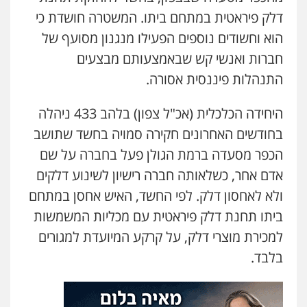
דוד אפרים משרד עורכי דין
דלק פיראטית במתחם ביתו. המשטרה חושדת כי
פלילי
צווארון לבן
מס הכנסה
מע"מ
הוא וחשודים נוספים הפעילו מנגנון מסועף של
0506209859
חברות ואנשי קש שבאמצעותם מבצעים
התנהלות פיננסית אסורה.
היחידה הכלכלית (אכ"ל צפון) בלהב 433 ניהלה
בחודשים האחרונים חקירה סמויה בחשד שתושב
הכפר מסעדה ברמת הגולן פעל בחברה על שם
אדם אחר, כשלאותה חברה רישיון לשינוע דלקים
ולא לאחסון דלק. לפי החשד, האיש אחסן במתחם
ביתו תחנת דלק פיראטית עם מכליות המשמשות
למכירת מוצרי דלק, על קרקע המיועדת למגורים
בלבד.