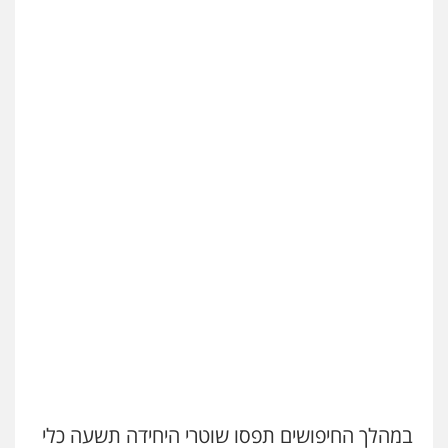
פלילי
כלכלי
עורכי דין לענייני אסירים
0525060666
אילן כץ – משרד עורכי דין
משפט פלילי
ייצוג שוטרים וסוהרים
חיילים
ועדות חקירה
0546312410
עו"ד נעם שביט
פלילי
פשיעה חמורה
מיסים
הלבנת הון
פסיכיאטריה משפטית
0506216048
עו"ד אמיר כהן
פלילי
מעצרים וחקירות
תעבורה
0537470000
במהלך החיפושים תפסו שוטרי היחידה תשעה כלי
אבי אמר משרד עורכי דין