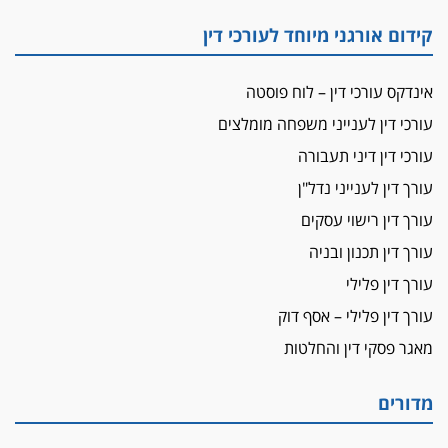
מאסר לעורך הדין
קידום אורגני מיוחד לעורכי דין
מאסר בפועל לעו"ד מהצפון שהגיש תביעות
פיקטיביות בשם פלסטינים
אינדקס עורכי דין – לוח פוסטה
על המידתיות
ביה"ד המשמעתי ביטל השעיה לצמיתות של
עורכי דין לענייני משפחה מומלצים
עורכת-דין שהביעה שמחה ב-7 באוקטובר
עורכי דין דיני תעבורה
אשם
עורך דין לענייני נדל"ן
עו"ד הלל בבייב הורשע בהונאת עשרות לקוחות,
ההסדר: 7-9 שנות מאסר
עורך דין רישוי עסקים
עורך דין תכנון ובניה
דין ומקרקעין
עורך דין ברמת השרון נחקר בחשד למרמה בעסקת
עורך דין פלילי
נדל"ן
עורך דין פלילי – אסף דוק
"אני מכינה 5-6 ג'וינטים ביום"
מאגר פסקי דין והחלטות
תובעת משטרתית פוטרה בחשד לעישון סמים
שנחשף בפעילות בלשים בטלגרם
מדורים
לא בכל יום
עו"ד שרון נהרי חיתן את בנו הבכור דניאל