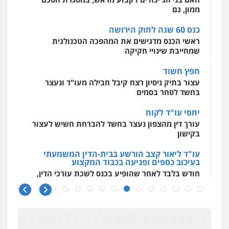
כנס 60 שנה לחוק הירושה
עו"ד יניב זוסמן
ראשי הכנס מדגישים את המהפכה הטכנולגית
פלילי
כלכלי
פשיעה חמורה
מעצרים
וחקירות
שמחייבת שינויי חקיקה
0525199949
חפץ חשוד
עצור בתיק ניסיון רצח קיבל חבילה מעו"ד ונעצר
גל דהן – משרד עורך דין פלילי
בחשד לסחר בסמים
פלילי
פשיעה חמורה
סמים
מעצרים
וחקירות
יחסי עו"ד לקוח
0544723840
עורך דין מהצפון נעצר בחשד להברחת חשיש לעצור
בקישון
חנא בולוס – משרד עורכי דין
עו"ד ליאור קצב הורשע בבית-הדין המשמעתי
בעיכוב כספים ופגיעה בכבוד המקצוע
פלילי
פשיעה חמורה
צווארון לבן
נזיקין
חודש בלבד לאחר שהופיע בכנס לשכת עורכי הדין,
0546661544
קצב הורשע
10 מיליון
עו"ד אורי רינצקי
עורך-דין חשוד בהעלמת הכנסות והתחמקות ממס
פלילי
כלכלי
ניהול משפטים
רכישה
0506216813
קטינים בסביבה מנוכרת