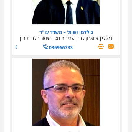
גולדמן ושות' – משרד עו"ד
כלכלי
צווארון לבן
עבירות מס
איסור הלבנת הון
036966733