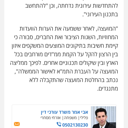
להתחדשות עירונית נדחתה, וכן "להתחשב
אלי אונגר משרד עו"ד
בתכנון העירוני".
פלילי
פשיעה חמורה
מעצרים
מנהלי
רישוי
עסקים
"המועצה, לאחר ששמעה את הערות הוועדות
0507302623
המחוזיות, השגות הציבור ואת החברים, סבורה כי
קיימת חשיבות בתיקונים המוצעים המשקפים איזון
עו"ד ד"ר איתן פינקלשטיין
כלכלי
הלבנת הון
חילוט
ייעוץ לעורכי דין
בין הרצון להקל על הקמת ממ"דים מורחבים בכל
0507061374
הארץ ובין שיקולים תכנוניים אחרים. לפיכך ממליצה
המועצה על העברת התמ"א לאישור הממשלה",
מצגר ושות', חברת עורכי דין
נכתב בהחלטת המועצה שהתקבלה ללא
נדל"ן / עסקים
משפחה
תעבורה
כלכלי
הוצאה לפועל
מתנגדים.
0545402829
אבי אמר משרד עורכי דין
פלילי
משפחה
אזרחי מסחרי
0502130230