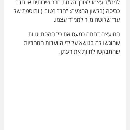
לממ"ד עצמו לצורך הקמת חדר שירותים או חדר
כביסה (בלשון ההצעה: "חדר רטוב") ותוספת של
עוד שלושה מ"ר לממ"ד עצמו.
המועצה דחתה כמעט את כל ההסתייגויות
שהוגשו לה בנושא על ידי הוועדות המחוזיות
עו"ד ד"ר איתן פינקלשטיין
כלכלי
הלבנת הון
חילוט
ייעוץ לעורכי דין
שהתבקשו לחוות את דעתן.
0507061374
מצגר ושות', חברת עורכי דין
נדל"ן / עסקים
משפחה
תעבורה
כלכלי
הוצאה לפועל
0545402829
אבי אמר משרד עורכי דין
פלילי
משפחה
אזרחי מסחרי
0502130230