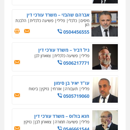
ניר קידר – צלם
צילום עורכי דין
שירותים מקצועיים לעורכי
דין
אברהם שהבזי – משרד עורכי דין
0504578527
מיסים
כלכלי
פלילי
פשיעה כלכלית
הלבנת
הון
0504456555
רונן הלל – מוניטין
מחיקת כתבות מגוגל ודחיקת אזכורים
שליליים
שירותים מקצועיים לעורכי דין
גיל דביר – משרד עורכי דין
0522508109
פלילי
פשיעה כלכלית
צווארון לבן
0506217771
אחסון אתרים
מהירות
הגנה
גיבוי
תמיכה
שירותים
מקצועיים לעורכי דין
עו"ד יאיר בן סימון
פלילי
תעבורה
אזרחי
נזיקין
ביטוח
0505719060
מרכז התחלה חדשה
אסירים
עבירות מין
שירותים מקצועיים
לעורכי דין
חנא בולוס – משרד עורכי דין
0544500346
פלילי
פשיעה חמורה
צווארון לבן
נזיקין
0546661544