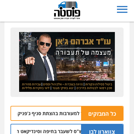
כל המבזקים
רחובות נעצרו בחשד למעורבות בהצתת סניף ג'פניקה בגבעתיים
צווארון לבן
כתב אישום: יו"ר ש"ס לשעבר בחיפה וסינדיקאט ההלוואות של 