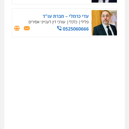
עדי כרמלי – חברת עו"ד
פלילי
כלכלי
עורכי דין לענייני אסירים
0525060666