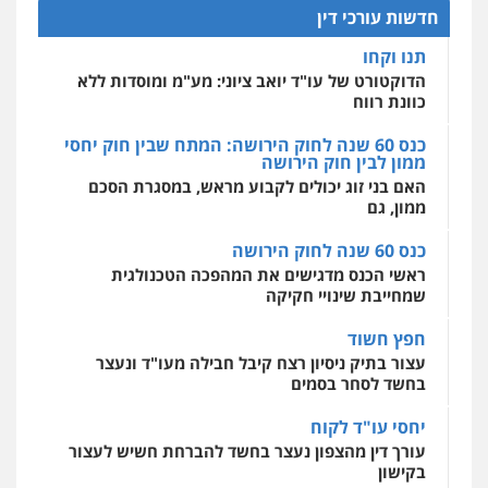
להגנה על עסקים קטנים
חדשות עורכי דין
אחסון אתרים
תנו וקחו
מהירות
הגנה
גיבוי
תמיכה
שירותים
מקצועיים לעורכי דין
הדוקטורט של עו"ד יואב ציוני: מע"מ ומוסדות ללא
כוונת רווח
כנס 60 שנה לחוק הירושה: המתח שבין חוק יחסי
ממון לבין חוק הירושה
מרכז התחלה חדשה
האם בני זוג יכולים לקבוע מראש, במסגרת הסכם
אסירים
עבירות מין
שירותים מקצועיים
לעורכי דין
ממון, גם
0544500346
כנס 60 שנה לחוק הירושה
ראשי הכנס מדגישים את המהפכה הטכנולגית
שמחייבת שינויי חקיקה
חפץ חשוד
עצור בתיק ניסיון רצח קיבל חבילה מעו"ד ונעצר
בחשד לסחר בסמים
יחסי עו"ד לקוח
עורך דין מהצפון נעצר בחשד להברחת חשיש לעצור
בקישון