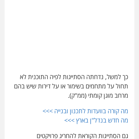
אברהם שהבזי – משרד עורכי דין
מיסים
כלכלי
פלילי
פשיעה כלכלית
הלבנת
הון
0504456555
גיל דביר – משרד עורכי דין
פלילי
פשיעה כלכלית
צווארון לבן
0506217771
כך למשל, נדחתה הסתייגות לפיה התוכנית לא
עו"ד יאיר בן סימון
תחול על מתחמים בשימור או על דירות שיש בהם
פלילי
תעבורה
אזרחי
נזיקין
ביטוח
מרחב מוגן קומתי (ממ"ק).
0505719060
מה קורה בוועדות לתכנון ובנייה >>>
חנא בולוס – משרד עורכי דין
מה חדש בנדל"ן בארץ >>>
פלילי
פשיעה חמורה
צווארון לבן
נזיקין
0546661544
גם הסתייגות הקוראת להחריג פרויקטים