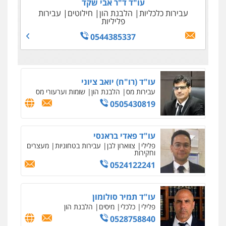
עו"ד ד"ר אבי שקד
עבירות כלכליות
הלבנת הון
חילוטים
עבירות
פליליות
0544385337
עו"ד (רו"ח) יואב ציוני
עבירות מס
הלבנת הון
שומות וערעורי מס
0505430819
עו"ד פאדי בראנסי
פלילי
צווארון לבן
עבירות בטחוניות
מעצרים
וחקירות
0524122241
עו"ד תמיר סולומון
פלילי
כלכלי
מיסים
הלבנת הון
0528758840