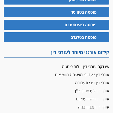
יו"ר מחוז ת"א משבץ עובדות שלו למינוי דייני בית
הדין למשמעת
פוסטה בטוויטר
האופנוע חזר הביתה
פוסטה באינסטגרם
עו"ד גיל פרידמן והרפתקאות אופנוע השטח שלו
הזכות לטנף
פוסטה בטלגרם
זוכה עורך-דין שהשווה את ברק לסינוואר ואת
"הבמות של קפלן" לחמאס
קידום אורגני מיוחד לעורכי דין
מאסר לעורך הדין
מאסר בפועל לעו"ד מהצפון שהגיש תביעות
אינדקס עורכי דין – לוח פוסטה
פיקטיביות בשם פלסטינים
עורכי דין לענייני משפחה מומלצים
על המידתיות
ביה"ד המשמעתי ביטל השעיה לצמיתות של
עורכי דין דיני תעבורה
עורכת-דין שהביעה שמחה ב-7 באוקטובר
עורך דין לענייני נדל"ן
אשם
עורך דין רישוי עסקים
עו"ד הלל בבייב הורשע בהונאת עשרות לקוחות,
עורך דין תכנון ובניה
ההסדר: 7-9 שנות מאסר