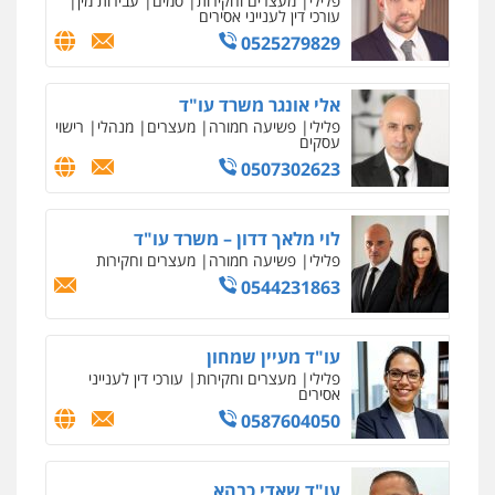
פלילי
מעצרים וחקירות
סמים
עבירות מין
עורכי דין לענייני אסירים
0525279829
עדי כרמלי – חברת עו"ד
פלילי
כלכלי
עורכי דין לענייני אסירים
אלי אונגר משרד עו"ד
0525060666
פלילי
פשיעה חמורה
מעצרים
מנהלי
רישוי
עסקים
0507302623
גיא זהבי משרד עורכי דין
פלילי
משפחה
503456449
לוי מלאך דדון – משרד עו"ד
פלילי
פשיעה חמורה
מעצרים וחקירות
0544231863
עו"ד איהאב ג'לג'ולי
פלילי
מעצרים וחקירות
עורכי דין לענייני
אסירים
עו"ד מעיין שמחון
0505216700
פלילי
מעצרים וחקירות
עורכי דין לענייני
אסירים
0587604050
אייל בן שושן, עורך דין פלילי
פלילי
מעצרים וחקירות
פשיעה חמורה
נוער
רישום פלילי
עו"ד שאדי כבהא