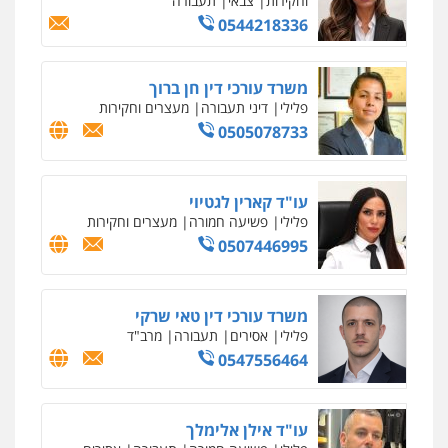
פלילי
פשיעה חמורה
מעצרים וחקירות
0509230800
גיל דביר – משרד עורכי דין
פלילי
פשיעה כלכלית
צווארון לבן
0506217771
סלימאן אבו שעירה – משרד עורכי דין
פלילי
בטחוני
צבאי
נזיקין
0547780927
עו"ד אסף גונן
פלילי
פשע חמור
תעבורה
צבא
מעצרים
וחקירות
0542255161
גל דהן – משרד עורך דין פלילי