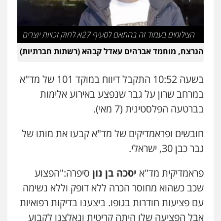
עו"ד אלון קריטי
פלילי
כלכלי
אלימות
סמים
מעצרים
0525544654
הצילומים בעמוד זה בהתאם לסעיף 27א לחוק זכויות יוצרים
הנרצח, מוחמד אברהים עאדל קבהא (רשתות חברתיות)
עו"ד דפנה לביא
משפחה
גישור
בשעה 10:52 התקבל דיווח במוקד 101 של מד"א
0507206063
במרחב שרון על גבר שנפצע באירוע אלימות
בברטעה הפלסטינית (7 מאי).
עו"ד זוהר ארבל
פלילי
פשיעה חמורה
מעצרים וחקירות
חובשים ופראמדיקים של מד"א קבעו את מותו של
קטינים
גבר כבן 30, ישראלי.
0538788878
פראמדיקית מד"א
יסכה בן נון
סיפרה:"הפצוע
עו"ד אסף דוק
שכב כשהוא מחוסר הכרה ללא דופק וללא נשימה
פלילי
עבירות מין
סמים והימורים
פשיעה
חמורה
חקירות ומעצרים
צווארון לבן והונאה
עם פציעות חודרות בגופו. ביצענו בדיקות רפואיות
0526885006
אבל הפציעה שלו היתה קריטית ונאלצנו לקבוע