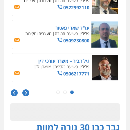
פלילי
פשיעה חמורה
סמים
מעצרים
וחקירות
0544723840
עו"ד ראוף נג'אר
פלילי
עורכי דין לענייני אסירים
מעצרים
סמים
רכוש
0548009246
דוד אפרים משרד עורכי דין
פלילי
צווארון לבן
מס הכנסה
מע"מ
0506209859
עדי כרמלי – חברת עו"ד
פלילי
כלכלי
עורכי דין לענייני אסירים
0525060666
גבר כבן 30 נורה למוות