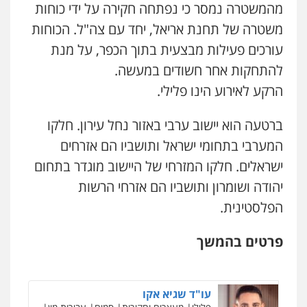
מהמשטרה נמסר כי נפתחה חקירה על ידי כוחות
0528959600
עו"ד אסף גונן
משטרה של תחנת אריאל, יחד עם צה"ל. הכוחות
פלילי
פשע חמור
תעבורה
צבא
מעצרים
עורכים פעילות מבצעית בתוך הכפר, על מנת
וחקירות
קורל קרוז – עורך דין פלילי
0542255161
להתחקות אחר חשודים במעשה.
משפט פלילי
הרקע לאירוע הינו פלילי.
0545437431
גל דהן – משרד עורך דין פלילי
פלילי
פשיעה חמורה
סמים
מעצרים
ברטעה הוא יישוב ערבי באזור נחל עירון. חלקו
וחקירות
עו"ד עלי סעדי
המערבי בתחומי ישראל ותושביו הם אזרחים
0544723840
פלילי
פשיעה חמורה
ליווי וייצוג בחקירות
ומעצרים
ישראלים. חלקו המזרחי של היישוב מוגדר בתחום
0508824984
עו"ד ראוף נג'אר
יהודה ושומרון ותושביו הם אזרחי הרשות
פלילי
עורכי דין לענייני אסירים
מעצרים
הפלסטינית.
סמים
רכוש
עו"ד תומר בנישתי
0548009246
פלילי
מעצרים וחקירות
צווארון לבן
פשיעה
חמורה
פרטים בהמשך
0546657865
דוד אפרים משרד עורכי דין
פלילי
צווארון לבן
מס הכנסה
מע"מ
עו"ד שגיא אקו
0506209859