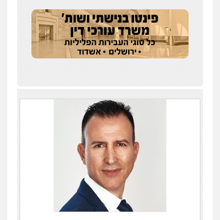
עו"ד איהאב ג'לג'ולי
פלילי
מעצרים וחקירות
עורכי דין לענייני