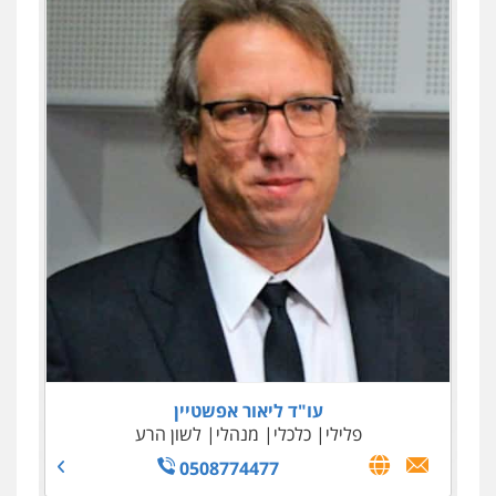
עו"ד שילה ענבר
פלילי
כלכלי
מיסים
הלבנת הון
ייעוץ לעורכי דין
0506216097
עו"ד ליאור אפשטיין
פלילי
כלכלי
מנהלי
לשון הרע
0508774477