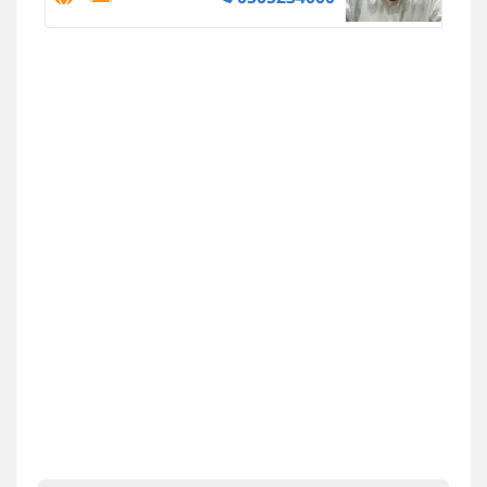
מרכז התחלה חדשה
אסירים
עבירות מין
שירותים מקצועיים
לעורכי דין
0544500346
מאיה בלום, עו"ס, טיפול ושיקום
טיפול בהתמכרויות
שירותים מקצועיים
לעורכי דין
0504062539
עו"ד ד"ר אבי שקד
עבירות כלכליות
הלבנת הון
חילוטים
עבירות פליליות
0544385337
איתי חקירות – שירותים לעורכי דין
חקירות פרטיות
חקירות כלכליות
חקירות
אישות
איתורים
0537865001
איומים כתובים