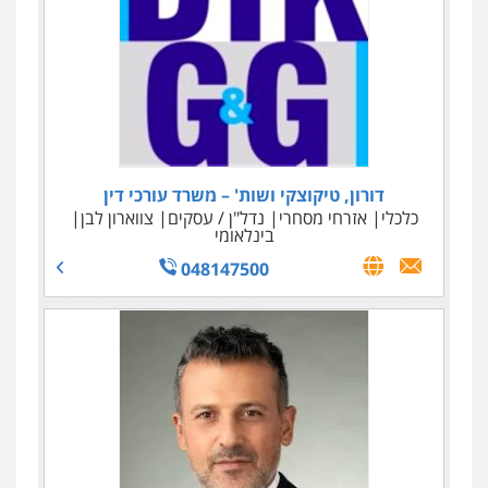
עו"ד נאוה הנס
דורון, טיקוצקי ושות' – משרד עורכי דין
כלכלי
מיסים - פלילי ואזרחי
הלבנת הון
כלכלי
אזרחי מסחרי
נדל"ן / עסקים
צווארון לבן
0506209589
בינלאומי
048147500