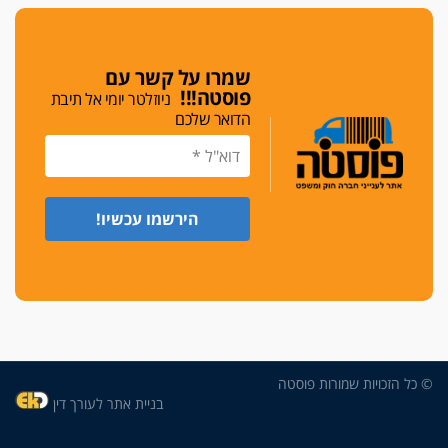
די לאלימות
פאנל הלשכה על האלימות: "כישלון שמתחיל בחינוך
ונגמר במשטרה"
שמרו על קשר עם
פוסטה!!!
ניוזלטר יומי אל תיבת
מנכ"ל עכשיו
הדואר שלכם
בימ"ש מחוזי: החלטת עמית בכר לדחות מינוי מנכ"ל
חדש ללשכה אינה סבירה
משפחה ופוליטיקה
עו"ד גלעד מנשה ויאיר בכורו חגגו בר מצווה, שרי
הליכוד הפציצו
אתיקה בהקפאה
הקדנציה החוקית של ועדות האתיקה הסתיימה
והלשכה מצאה פתרון מאולתר
הזעקה
עשרות עורכי דין הפגינו בחיפה: "דמנו אינו הפקר,
© כל הזכויות שמורות פוסטה
דורשים הגנה וביטחון"
בניית אתר לעורך דין
על אלימות שוטרים, ושופטים