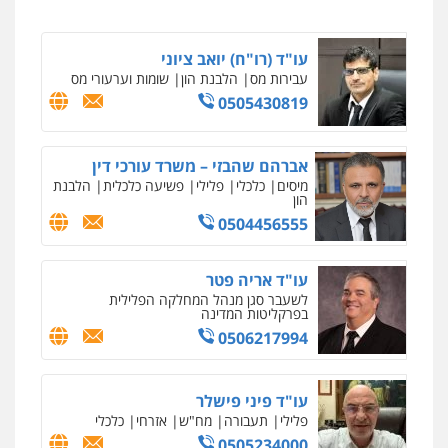
עו"ד (רו"ח) יואב ציוני
עבירות מס
הלבנת הון
שומות וערעורי מס
0505430819
ניר קידר – צלם
צילום עורכי דין
שירותים מקצועיים לעורכי
דין
אברהם שהבזי – משרד עורכי דין
0504578527
מיסים
כלכלי
פלילי
פשיעה כלכלית
הלבנת
הון
0504456555
רונן הלל – מוניטין
מחיקת כתבות מגוגל ודחיקת אזכורים
שליליים
שירותים מקצועיים לעורכי דין
עו"ד אריה פטר
0522508109
לשעבר סגן מנהל המחלקה הפלילית
בפרקליטות המדינה
0506217994
אחסון אתרים
מהירות
הגנה
גיבוי
תמיכה
שירותים
מקצועיים לעורכי דין
עו"ד פיני פישלר
פלילי
תעבורה
מח"ש
אזרחי
כלכלי
0505234000