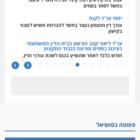
בחשד לסחר בסמים
יחסי עו"ד לקוח
עורך דין מהצפון נעצר בחשד להברחת חשיש לעצור
בקישון
עו"ד ליאור קצב הורשע בבית-הדין המשמעתי
בעיכוב כספים ופגיעה בכבוד המקצוע
חודש בלבד לאחר שהופיע בכנס לשכת עורכי הדין,
קצב הורשע
10 מיליון
עורך-דין חשוד בהעלמת הכנסות והתחמקות ממס
רכישה
קטינים בסביבה מנוכרת
"ניכור הורי מכת מדינה": איך מתמודדים עם
ההשלכות ההרסניות של התופעה?
פוסטה בסושיאל
אלה המינויים
הוועדה לבחירת שופטים בחרה 26 שופטים ורשמים
נוספים