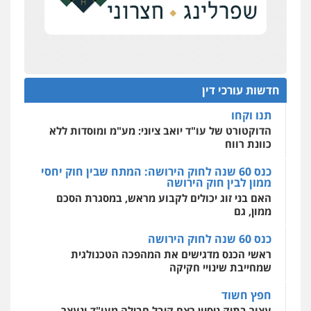
על סדר היום
כנס תובענות ייצוגיות: "בעקבות ה-AI התפתח טרנד
רונן הלל – מוניטין
תביעות הגנת הפרטיות"
מחיקת כתבות מגוגל ודחיקת אזכורים
שליליים
שירותים מקצועיים לעורכי דין
מחוז מרכז לפני הכנסת
0522508109
כנס תביעות ייצוגיות: הדילמה בין זכויות צרכנים
להגנה על עסקים קטנים
חדשות עורכי דין
אחסון אתרים
תנו וקחו
מהירות
הגנה
גיבוי
תמיכה
שירותים
מקצועיים לעורכי דין
הדוקטורט של עו"ד יואב ציוני: מע"מ ומוסדות ללא
כוונת רווח
כנס 60 שנה לחוק הירושה: המתח שבין חוק יחסי
ממון לבין חוק הירושה
מרכז התחלה חדשה
האם בני זוג יכולים לקבוע מראש, במסגרת הסכם
אסירים
עבירות מין
שירותים מקצועיים
לעורכי דין
ממון, גם
0544500346
כנס 60 שנה לחוק הירושה
ראשי הכנס מדגישים את המהפכה הטכנולגית
שמחייבת שינויי חקיקה
חפץ חשוד
עצור בתיק ניסיון רצח קיבל חבילה מעו"ד ונעצר