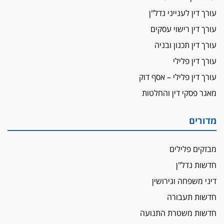
עורכת-דין שהביעה שמחה ב-7 באוקטובר
עורך דין לענייני נדל"ן
אשם
עורך דין רישוי עסקים
עו"ד הלל בבייב הורשע בהונאת עשרות לקוחות,
עורך דין תכנון ובניה
ההסדר: 7-9 שנות מאסר
עורך דין פלילי
דין ומקרקעין
עורך דין פלילי – אסף דוק
עורך דין ברמת השרון נחקר בחשד למרמה בעסקת
נדל"ן
מאגר פסקי דין והחלטות
"אני מכינה 5-6 ג'וינטים ביום"
תובעת משטרתית פוטרה בחשד לעישון סמים
מדורים
שנחשף בפעילות בלשים בטלגרם
לא בכל יום
מבזקים פלילים
עו"ד שרון נהרי חיתן את בנו הבכור דניאל
חדשות נדל"ן
הכנסת אישרה
דיני משפחה וגירושין
הגבלת שכר טרחה בייצוג נכי צה"ל ונפגעי פעולות
חדשות תעבורה
איבה
חדשות משטרת התנועה
איתות מירושלים