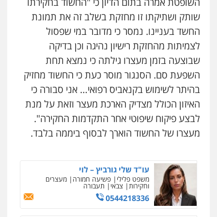
השופטת אמרה בתום הדיון כי "החשוד בחקירתו
שותק ושתיקתו זו מחזקת בשלב זה את תמונת
החשד בעניינו. נמסר כי מדובר במי שפסול
לצמיתות מהחזקת רישיון נהיגה וכן בדיקה
שבוצעה בזמן מעצרו גילתה כי נמצא תחת
השפעת סם. הסנגור מוסר כעת כי החשוד מחזיק
בהיתר לשימוש בקנאביס רפואי… אני סבורה כי
האיזון הכולל מצדיק הארכת מעצר וזאת על מנת
לבצע פיקוח שיפוטי אחר התקדמות החקירה".
מעצרו של החשוד הוארך לבסוף ביממה בלבד.
עו"ד שלי גורביץ – לוי
משפט פלילי
פשיעה חמורה
מעצרים
וחקירות
צבאי
תעבורה
0544218336
ניר קידר – צלם
צילום עורכי דין
שירותים מקצועיים לעורכי