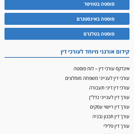
הדין למשמעת
פוסטה בטוויטר
האופנוע חזר הביתה
פוסטה באינסטגרם
עו"ד גיל פרידמן והרפתקאות אופנוע השטח שלו
הזכות לטנף
פוסטה בטלגרם
זוכה עורך-דין שהשווה את ברק לסינוואר ואת
"הבמות של קפלן" לחמאס
קידום אורגני מיוחד לעורכי דין
מאסר לעורך הדין
מאסר בפועל לעו"ד מהצפון שהגיש תביעות
אינדקס עורכי דין – לוח פוסטה
פיקטיביות בשם פלסטינים
עורכי דין לענייני משפחה מומלצים
על המידתיות
ביה"ד המשמעתי ביטל השעיה לצמיתות של
עורכי דין דיני תעבורה
עורכת-דין שהביעה שמחה ב-7 באוקטובר
עורך דין לענייני נדל"ן
אשם
עורך דין רישוי עסקים
עו"ד הלל בבייב הורשע בהונאת עשרות לקוחות,
עורך דין תכנון ובניה
ההסדר: 7-9 שנות מאסר
עורך דין פלילי
דין ומקרקעין