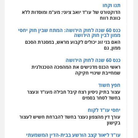
אחסון אתרים
תנו וקחו
מהירות
הגנה
גיבוי
תמיכה
שירותים
מקצועיים לעורכי דין
הדוקטורט של עו"ד יואב ציוני: מע"מ ומוסדות ללא
כוונת רווח
כנס 60 שנה לחוק הירושה: המתח שבין חוק יחסי
ממון לבין חוק הירושה
מרכז התחלה חדשה
האם בני זוג יכולים לקבוע מראש, במסגרת הסכם
אסירים
עבירות מין
שירותים מקצועיים
לעורכי דין
ממון, גם
0544500346
כנס 60 שנה לחוק הירושה
ראשי הכנס מדגישים את המהפכה הטכנולגית
שמחייבת שינויי חקיקה
חפץ חשוד
עצור בתיק ניסיון רצח קיבל חבילה מעו"ד ונעצר
בחשד לסחר בסמים
יחסי עו"ד לקוח
עורך דין מהצפון נעצר בחשד להברחת חשיש לעצור
בקישון
עו"ד ליאור קצב הורשע בבית-הדין המשמעתי