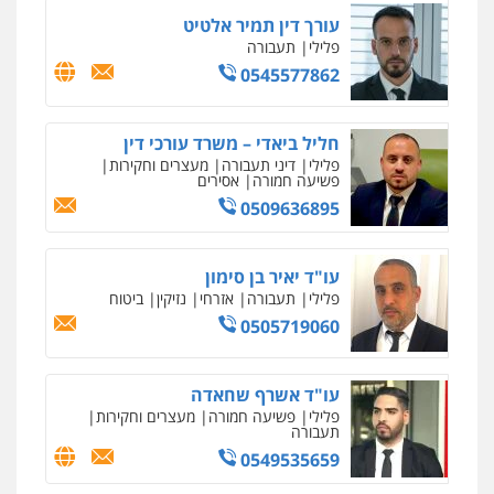
דין
עורך דין תמיר אלטיט
0504578527
פלילי
תעבורה
0545577862
רונן הלל – מוניטין
מחיקת כתבות מגוגל ודחיקת אזכורים
שליליים
שירותים מקצועיים לעורכי דין
חליל ביאדי – משרד עורכי דין
0522508109
פלילי
דיני תעבורה
מעצרים וחקירות
פשיעה חמורה
אסירים
0509636895
אחסון אתרים
מהירות
הגנה
גיבוי
תמיכה
שירותים
מקצועיים לעורכי דין
עו"ד יאיר בן סימון
פלילי
תעבורה
אזרחי
נזיקין
ביטוח
0505719060
מרכז התחלה חדשה
אסירים
עבירות מין
שירותים מקצועיים
לעורכי דין
עו"ד אשרף שחאדה
0544500346
פלילי
פשיעה חמורה
מעצרים וחקירות
תעבורה
0549535659
מאיה בלום, עו"ס, טיפול ושיקום
טיפול בהתמכרויות
שירותים מקצועיים