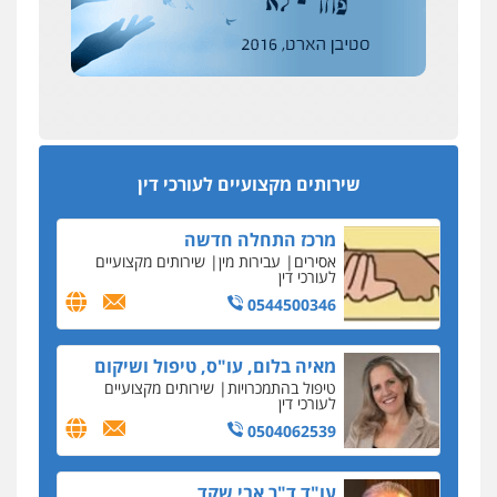
מחיקת כתבות מגוגל ודחיקת אזכורים
אחרי המלחמה: הוסמכו בירושלים עורכות ועורכי
שליליים
שירותים מקצועיים לעורכי דין
הדין החדשים
0522508109
עסקה חמה
מפקח במס הכנסה ועורך-דין חשודים בהצהרה כוזבת
אחסון אתרים
על עסקת נדל"ן בצפון
מהירות
הגנה
גיבוי
תמיכה
שירותים
מקצועיים לעורכי דין
סקס בכל מחיר
שירותים מקצועיים לעורכי דין
כתב האישום נגד עו"ד עידן דביר: האונס והמחירון
לאקטים מיניים
מרכז התחלה חדשה
כתב אישום: יו"ר ש"ס לשעבר בחיפה וסינדיקאט
אסירים
עבירות מין
שירותים מקצועיים
ההלוואות של משפחת הרינג
לעורכי דין
הפרקליטות: הרב נתנאל חייק ואביו הרב אריה חייק
0544500346
שמשו אנשי
החשוד ברצח עו"ד ארבל פלדמן טען לרקע נפשי
מאיה בלום, עו"ס, טיפול ושיקום
ושתק בחקירתו
טיפול בהתמכרויות
שירותים מקצועיים
לעורכי דין
בבית המשפט התברר כי לחשוד, אחמד אלרג'וב
מרמלה, לא נערכה
0504062539
יחסי עו"ד לקוח
עו"ד ד"ר אבי שקד