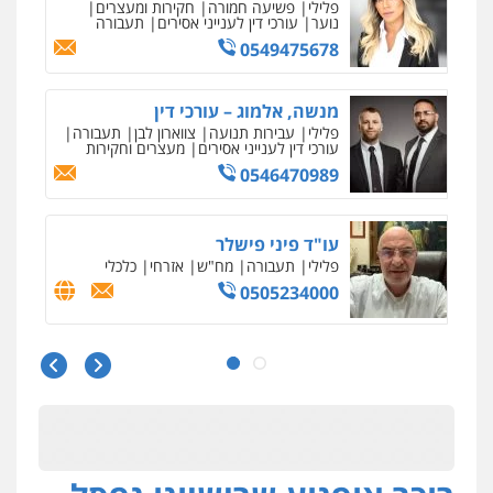
פלילי
פשיעה חמורה
חקירות ומעצרים
נוער
עורכי דין לענייני אסירים
תעבורה
0549475678
מנשה, אלמוג – עורכי דין
פלילי
עבירות תנועה
צווארון לבן
תעבורה
עורכי דין לענייני אסירים
מעצרים וחקירות
0546470989
עו"ד פיני פישלר
פלילי
תעבורה
מח"ש
אזרחי
כלכלי
0505234000
עו"ד עלי סעדי
פלילי
פשיעה חמורה
ליווי וייצוג בחקירות
ומעצרים
0508824984
מצגר ושות', חברת עורכי דין