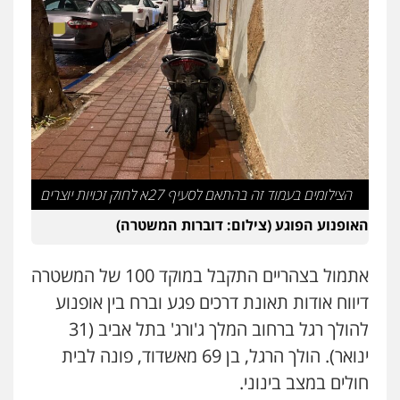
עו"ד שנהב אילון
פלילי
פשיעה חמורה
חקירות ומעצרים
נוער
עורכי דין לענייני אסירים
תעבורה
0549475678
מנשה, אלמוג – עורכי דין
פלילי
עבירות תנועה
צווארון לבן
תעבורה
עורכי דין לענייני אסירים
מעצרים וחקירות
0546470989
הצילומים בעמוד זה בהתאם לסעיף 27א לחוק זכויות יוצרים
עו"ד פיני פישלר
האופנוע הפוגע (צילום: דוברות המשטרה)
פלילי
תעבורה
מח"ש
אזרחי
כלכלי
0505234000
אתמול בצהריים התקבל במוקד 100 של המשטרה
דיווח אודות תאונת דרכים פגע וברח בין אופנוע
להולך רגל ברחוב המלך ג'ורג' בתל אביב (31
ינואר). הולך הרגל, בן 69 מאשדוד, פונה לבית
חולים במצב בינוני.