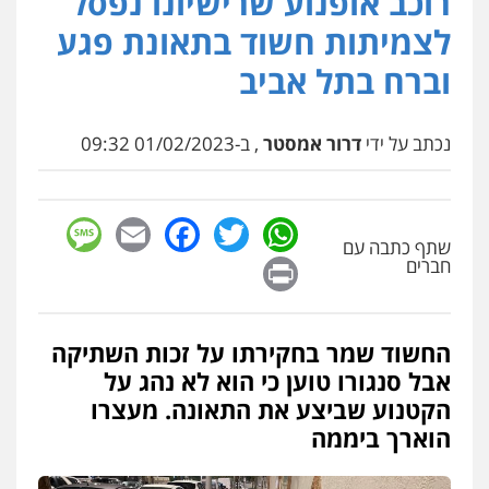
רוכב אופנוע שרישיונו נפסל
נדל"ן / עסקים
משפחה
תעבורה
כלכלי
לצמיתות חשוד בתאונת פגע
הוצאה לפועל
0545402829
וברח בתל אביב
אבי אמר משרד עורכי דין
נכתב על ידי
דרור אמסטר
, ב-01/02/2023 09:32
פלילי
משפחה
אזרחי מסחרי
0502130230
sage
Facebook
Email
WhatsApp
Twitter
שתף כתבה עם
עו"ד מוחמד סביחאת
Print
חברים
פלילי
תעבורה
פשיעה כלכלית
0525077716
החשוד שמר בחקירתו על זכות השתיקה
עו"ד אסף גונן
אבל סנגורו טוען כי הוא לא נהג על
פלילי
פשע חמור
תעבורה
צבא
מעצרים
הקטנוע שביצע את התאונה. מעצרו
וחקירות
0542255161
הוארך ביממה