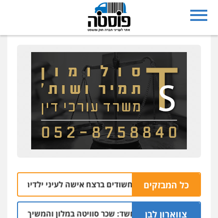
כל המבזקים
ארבעה חשודים ברצח אישה לעיני ילדיה בכפר בענה
09.
צווארון לבן
חשד: שכר סוויטה במלון והמשיך להפעיל מערך ה
09.08 | 13:09