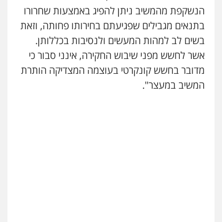
עו"ד יוסי חמצני
הנשקפת מהמשיב ניתן להפיג באמצעות שחרורו
כלכלי
צווארון לבן
פשיעה כלכלית
עבירות
בתנאים מגבילים שפגיעתם בחירותו פחותה, וזאת
מס
הלבנת הון
0505471497
בשים לב למהות המעשים ולנסיבות בכללותן.
אשר לחשש מפני שיבוש החקירה, אינני סבור כי
עו"ד משה פלמור
מדובר בחשש קונקרטי בעוצמה המצדיקה הותרת
פלילי
כלכלי
צווארון לבן
עורכי דין לענייני
אסירים
המשיב במעצר".
0549732303
עו"ד אלון ארז
פלילי
צבאי
סמים
אלימות במשפחה
צווארון
לבן
0507368203
עו"ד אמיר מסארווה
תעבורה
פלילי
מעצרים וחקירות
עורכי דין
לענייני אסירים
0549722872