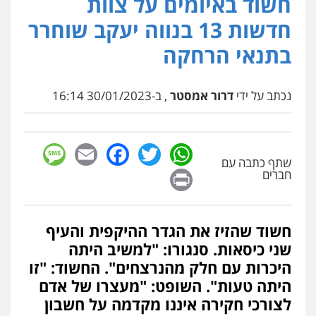
חשוד באיומים על צוות
0546680127
חדשות 13 בנווה יעקב שוחרר
בתנאי הרחקה
עו"ד שנהב אילון
פלילי
פשיעה חמורה
חקירות ומעצרים
נוער
עורכי דין לענייני אסירים
תעבורה
0549475678
נכתב על ידי
דרור אמסטר
, ב-30/01/2023 16:14
עו"ד אורנת קמרון
sage
Facebook
Email
WhatsApp
Twitter
פלילי
תעבורה
עורכי דין לענייני אסירים
משפחה
נוער
שתף כתבה עם
Print
0505417090
חברים
עו"ד חמאדה מסרי
חשוד שהזיז את הגדר ההיקפית והעיף
תעבורה
שני כיסאות. סנגורו: "למשיב היתה
0526631970
היכרות עם חלק מהנרצחים". החשוד: "זו
היתה טעות". השופט: "מעצרו של אדם
שני אלגרבלי – משרד עורכי דין
לצורכי חקירה איננו מקדמה על חשבון
פלילי
עורכי דין לענייני אסירים
תעבורה