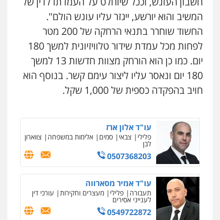
חשבון העונש, וככל שיוחלט על העמדתו לדין של
המשיב והוא יורשע, ייגזר עליו עונש הולם".
עו"ד יוסי חמצני
כלכלי
צווארון לבן
פשיעה כלכלית
עבירות
החשוד שוחרר בתנאי הרחקה של 200 מטר
מס
הלבנת הון
0505471497
לפחות מכל עמדת שידור טלוויזיונית למשך 180
יום. כמו כן הוא הורחק מצוות חדשות 13 למשך
עו"ד משה פלמור
180 יום ונאסר עליו ליצור עימם קשר. בנוסף הוא
פלילי
כלכלי
צווארון לבן
עורכי דין לענייני
אסירים
חויב בהפקדה כספית של 1,000 שקל.
0549732303
עו"ד אלון ארז
פלילי
צבאי
סמים
אלימות במשפחה
צווארון
לבן
0507368203
עו"ד אמיר מסארווה
תעבורה
פלילי
מעצרים וחקירות
עורכי דין
לענייני אסירים
0549722872