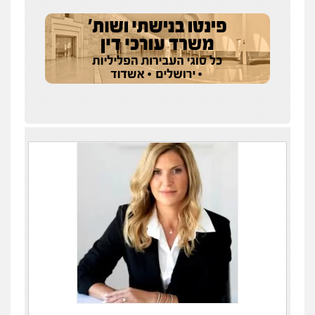
אילן כץ – משרד עורכי דין
משפט פלילי
ייצוג שוטרים וסוהרים
חיילים
ועדות חקירה
0546312410
עו"ד מאור שגב
פלילי
פשיעה חמורה
מעצרים וחקירות
0546680127