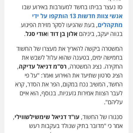
פלילי
עורכי דין לענייני אסירים
סז נעצר בביתו בחשד למעורבות באירוע שבו
0525556970
אנשי צוות חדשות 13 הותקפו על ידי
מתקהלים
, בעת שהגיעו לסקר מזירת הפיגוע
עו"ד (רו"ח) יואב ציוני
בנווה יעקב, ביניהם
אלון בן דוד
ו
אודי סגל
.
עבירות מס
הלבנת הון
שומות וערעורי מס
0505430819
המשטרה ביקשה להאריך את מעצרו של החשוד
בחמישה ימים, בטענה שהוא עלול לשבש את
עו"ד ירון גיגי
החקירה. נציג המשטרה,
רס"מ דניאל עדיקה
,
פלילי
צווארון לבן
מעצרים
הליכי הסגרה
הציג סרטון שתיעד את האירוע ואמר: "על פי
0522249087
החשד, המשיב נכח במקום, הפר את הסדר, קרא
לעבר הצוות אמירות גזעניות. בנוסף, הוא איים
אברהם שהבזי – משרד עורכי דין
מיסים
כלכלי
פלילי
פשיעה כלכלית
הלבנת
עליהם".
הון
0504456555
סנגורו של החשוד,
עו"ד דניאל שימשילשווילי
,
אמר כי "מדובר בתיק שנולד בעקבות רעש
עו"ד דרוויש נאשף