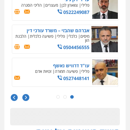
0505522334
עו"ד אתנה אדרי
פשיעה חמורה
כלכלי
פלילי
מעצרים
וחקירות
עורכי דין לענייני אסירים
0502181995
עו"ד עמית שלף
פלילי
פשיעה חמורה
עורכי דין לענייני
אסירים
סמים
0542068898
אילן כץ – משרד עורכי דין
משפט פלילי
ייצוג שוטרים וסוהרים
חיילים
ועדות חקירה
0546312410
עו"ד מאור שגב
פלילי
פשיעה חמורה
מעצרים וחקירות