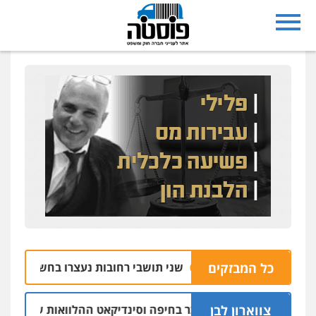
כל המבזקים
שני תושבי רחובות נעצרו בחשד למעורבות בהצ
07.08 | 04:16
צווארון לבן
: יו"ר ש"ס לשעבר בחיפה וסינדיקאט ההלוואות של משפחת הרינג