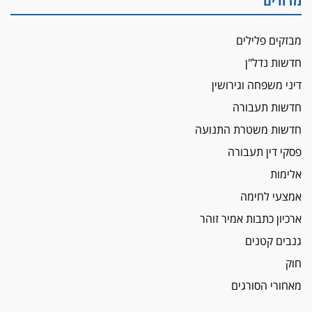
מדורים
הכנסת אישרה
הגבלת שכר טרחה בייצוג נכי צה"ל ונפגעי פעולות
מבזקים פלילים
איבה
חדשות נדל"ן
איתות מירושלים
דיני משפחה וגירושין
יו"ר המחוז צ'צ'קס מכנס ישיבה להדחת
ממלא-מקומו, ועמית בכר שותק
חדשות תעבורה
מחאת הפרקליטים והסנגורים
חדשות משטרת התנועה
יצאו לשעה מבית המשפט ועמדו בחוץ לאות הזדהות
פסקי דין תעבורה
עם השופטים
אלימות
הביקורת חוגגת
אמצעי לחימה
מבקר לשכת עורכי הדין בתביעה נגד "איכות
השלטון" בעידן עמית בכר
ארכיון כתבות אמיר זוהר
נכנס לאינדקס
גנבים קטנים
עו"ד חגי בנימין חצה את הקווים, מפרקליטות ת"א
חוק
למשרד פרטי חדש
מאחורי הסורגים
לפני נקיטת צעדים
עורך דין נעצר בחשד לסחיטת ראש המועצה יאנוח