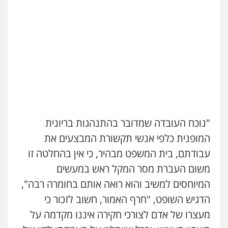
עו"ד שלומי שרון
פלילי
צבאי
מעצרים וחקירות
0547342002
עו"ד אלון קריטי
פלילי
כלכלי
אלימות
סמים
מעצרים
0525544654
"נוכח העובדה שמדובר בהתנהגות בריונית
עו"ד פיני פישלר
המופנית כלפי אנשי תקשורת המבצעים את
פלילי
תעבורה
מח"ש
אזרחי
כלכלי
עבודתם, בית המשפט מבהיר, כי אין בהחלטה זו
0505234000
משום העברת מסר המקל ראש במעשים
המיוחסים למשיב והוא רואה אותם בחומרה רבה",
משרד עורכי דין טאי שרקי
הדגיש השופט, "חרף האמור, חשוב לזכור כי
פלילי
אסירים
תעבורה
מרב"ד
0547556464
מעצרו של אדם לצורכי חקירה איננו מקדמה על