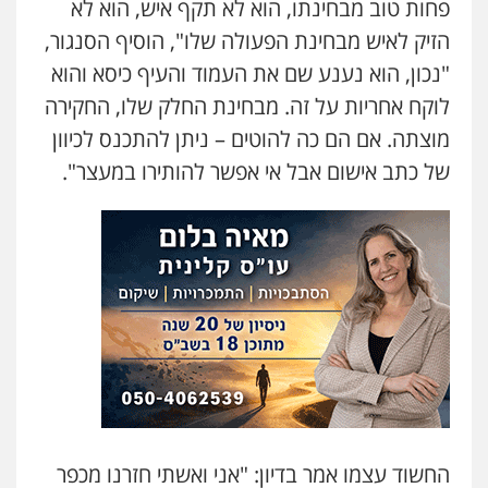
פחות טוב מבחינתו, הוא לא תקף איש, הוא לא
– משרד עורכי דין
פלילי
התמחות בייצוג בעבירות מין
הזיק לאיש מבחינת הפעולה שלו", הוסיף הסנגור,
0505522334
"נכון, הוא נענע שם את העמוד והעיף כיסא והוא
לוקח אחריות על זה. מבחינת החלק שלו, החקירה
עו"ד אתנה אדרי
מוצתה. אם הם כה להוטים – ניתן להתכנס לכיוון
פשיעה חמורה
כלכלי
פלילי
מעצרים
וחקירות
עורכי דין לענייני אסירים
של כתב אישום אבל אי אפשר להותירו במעצר".
0502181995
עו"ד עמית שלף
פלילי
פשיעה חמורה
עורכי דין לענייני
אסירים
סמים
0542068898
אילן כץ – משרד עורכי דין
משפט פלילי
ייצוג שוטרים וסוהרים
חיילים
ועדות חקירה
0546312410
החשוד עצמו אמר בדיון: "אני ואשתי חזרנו מכפר