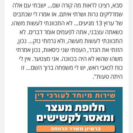
עו"ד מאור שגב
סבא, רצינו לראות מה קורה שם… ישבתי עם אלה
פלילי
פשיעה חמורה
מעצרים וחקירות
שמדליקים נרות ושרתי איתם. אז אמרו לי שכתבים
0546680127
של ערוץ 13 מגיעים… לא התכוונתי לעשות משהו.
כשאתה עצבני, אתה לפעמים אומר דברים. לא
עו"ד שנהב אילון
פלילי
פשיעה חמורה
חקירות ומעצרים
התכוונתי לעשות מעשה, ולא גרמתי נזק… נכון,
נוער
עורכי דין לענייני אסירים
תעבורה
הזזתי את הגדר, העפתי שני כיסאות, נכון אמרתי
0549475678
משהו שהוא לא היה בכוונה. אני מצטער. אין לי
כוח לכאבי ראש, יש לי משפחה ברוך השם… זו
עו"ד אורנת קמרון
פלילי
תעבורה
עורכי דין לענייני אסירים
היתה טעות".
משפחה
נוער
0505417090
עו"ד חמאדה מסרי
תעבורה
0526631970