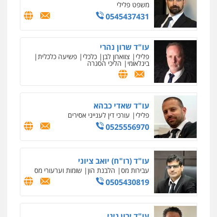
עו"ד שילה ענבר
פלילי
כלכלי
מיסים
הלבנת הון
ייעוץ לעורכי
דין
0506216097
עו"ד תמיר סולומון
פלילי
כלכלי
מיסים
הלבנת הון
0528758840
עו"ד רן כהן רוכברגר
דיני צבא
פלילי
צווארון לבן
שחר מנדלמן, שלומציון גבאי מנדלמן
– משרד עורכי דין
פלילי
התמחות בייצוג בעבירות מין