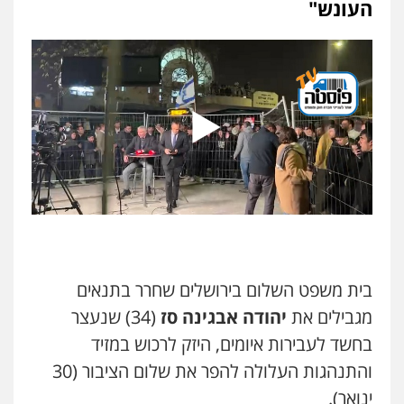
העונש"
0507120031
עו"ד רונן בנדל
משפט פלילי
פשיעה חמורה
פלילי
0524282442
קורל קרוז – עורך דין פלילי
משפט פלילי
0545437431
עו"ד שרון נהרי
בית משפט השלום בירושלים שחרר בתנאים
פלילי
צווארון לבן
כלכלי
פשיעה כלכלית
בינלאומי
הליכי הסגרה
מגבילים את
יהודה אבגינה סז
(34) שנעצר
בחשד לעבירות איומים, היזק לרכוש במזיד
והתנהגות העלולה להפר את שלום הציבור (30
עו"ד שאדי כבהא
ינואר).