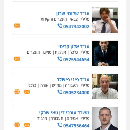
עו"ד שלומי שרון
פלילי
צבאי
מעצרים וחקירות
0547342002
עו"ד אלון קריטי
פלילי
כלכלי
אלימות
סמים
מעצרים
0525544654
עו"ד פיני פישלר
פלילי
תעבורה
מח"ש
אזרחי
כלכלי
0505234000
משרד עורכי דין טאי שרקי
פלילי
אסירים
תעבורה
מרב"ד
0547556464