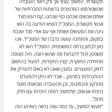
תקשורתי. המשיב עצור אך ורק לאור העובדה
פלילי
פשיעה חמורה
זכויות אדם
שכשפורסמו הסרטונים ברשתות החברתיות של
0527448141
אותם אנשים שנהגו כפי שנהגו, קם רעש מצד
אנשי תקשורת, המפכ"ל הוציא הודעה בה הוא
עו"ד שילה ענבר
פלילי
כלכלי
מיסים
הלבנת הון
ייעוץ לעורכי
גינה את המעשים ושוחח אף עם אודי סגל שנכח
דין
במקום, והתחנה עושה כדברו של המפכ"ל. אנו
0506216097
כאן לבחון ברמה המשפטית. המפכ"ל הוא לא
משפטן ויכול להנחות מה שהוא רוצה. היה מצופה
עו"ד תמיר סולומון
פלילי
כלכלי
מיסים
הלבנת הון
מהיחידה החוקרת, קצין החקירות, לפעול בהתאם
0528758840
לחוק המעצרים. כמובן שאנו לא באים להצדיק את
ההתנהלות בסרטון… אבל לא ניתן להתעלם
עו"ד רן כהן רוכברגר
מהרקע והנסיבות, וכן מהעובדה שבאותו מועד
דיני צבא
פלילי
צווארון לבן
נרצחו אנשים, שלמשיב היתה היכרות עם חלק
מהם".
"מעשי המשיב, עד כמה שזה נראה באירוע הזה
שחר מנדלמן, שלומציון גבאי מנדלמן