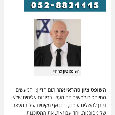
שני אלגרבלי – משרד עורכי דין
פלילי
עורכי דין לענייני אסירים
תעבורה
0507120031
עו"ד רונן בנדל
משפט פלילי
פשיעה חמורה
פלילי
0524282442
השופט ציון סהראי
השופט ציון סהראי
אמר תום הדיון: "המעשים
המיוחסים למשיב הם מעשי בריונות אלימים שלא
ניתן להשלים עימם, והם אף מקימים עילת מעצר
של מסוכנות. יחד עם זאת, את המסוכנות