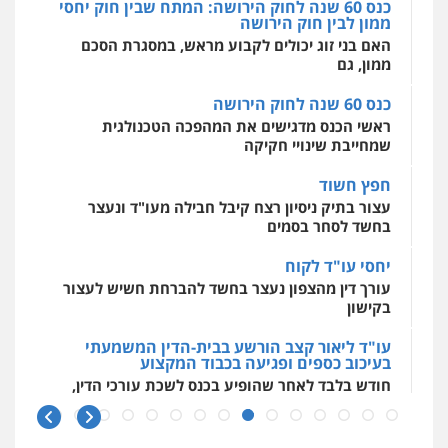
כנס 60 שנה לחוק הירושה
מאיה בלום, עו"ס, טיפול ושיקום
ראשי הכנס מדגישים את המהפכה הטכנולגית
טיפול בהתמכרויות
שירותים מקצועיים
שמחייבת שינויי חקיקה
לעורכי דין
0504062539
חפץ חשוד
עצור בתיק ניסיון רצח קיבל חבילה מעו"ד ונעצר
בחשד לסחר בסמים
עו"ד ד"ר אבי שקד
עבירות כלכליות
הלבנת הון
חילוטים
יחסי עו"ד לקוח
עבירות פליליות
עורך דין מהצפון נעצר בחשד להברחת חשיש לעצור
0544385337
בקישון
עו"ד ליאור קצב הורשע בבית-הדין המשמעתי
איתי חקירות – שירותים לעורכי דין
בעיכוב כספים ופגיעה בכבוד המקצוע
חקירות פרטיות
חקירות כלכליות
חקירות
חודש בלבד לאחר שהופיע בכנס לשכת עורכי הדין,
אישות
איתורים
קצב הורשע
0537865001
10 מיליון
ניר קידר – צלם
עורך-דין חשוד בהעלמת הכנסות והתחמקות ממס
רכישה
צילום עורכי דין
שירותים מקצועיים לעורכי
דין
קטינים בסביבה מנוכרת
0504578527