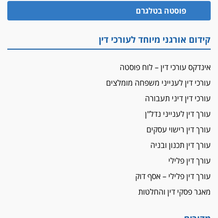
פוסטה בטלגרם
מאסר בפועל לעו"ד מהצפון שהגיש תביעות
פיקטיביות בשם פלסטינים
על המידתיות
קידום אורגני מיוחד לעורכי דין
ביה"ד המשמעתי ביטל השעיה לצמיתות של
עורכת-דין שהביעה שמחה ב-7 באוקטובר
אינדקס עורכי דין – לוח פוסטה
אשם
עורכי דין לענייני משפחה מומלצים
עו"ד הלל בבייב הורשע בהונאת עשרות לקוחות,
עורכי דין דיני תעבורה
ההסדר: 7-9 שנות מאסר
עורך דין לענייני נדל"ן
דין ומקרקעין
עורך דין ברמת השרון נחקר בחשד למרמה בעסקת
עורך דין רישוי עסקים
נדל"ן
עורך דין תכנון ובניה
"אני מכינה 5-6 ג'וינטים ביום"
עורך דין פלילי
תובעת משטרתית פוטרה בחשד לעישון סמים
עורך דין פלילי – אסף דוק
שנחשף בפעילות בלשים בטלגרם
מאגר פסקי דין והחלטות
לא בכל יום
עו"ד שרון נהרי חיתן את בנו הבכור דניאל