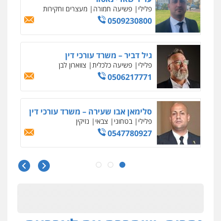
עדי כרמלי – חברת עו"ד
פלילי
כלכלי
עורכי דין לענייני אסירים
0525060666
גיא זהבי משרד עורכי דין
פלילי
משפחה
503456449
עו"ד איהאב ג'לג'ולי
פלילי
מעצרים וחקירות
עורכי דין לענייני
אסירים
0505216700
אייל בן שושן, עורך דין פלילי
פלילי
מעצרים וחקירות
פשיעה חמורה
נוער
רישום פלילי
0522763105