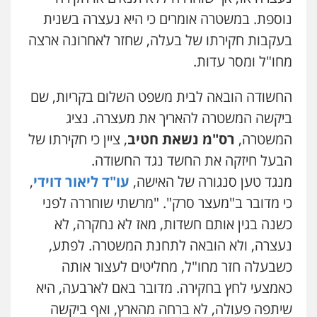
נוספת. במשטרה אומרים כי היא נעצרה בשנית
גיל דביר – משרד עורכי דין
בעקבות חקירתו של בעלה, שחזר לאחרונה ארצה
פלילי
פשיעה כלכלית
צווארון לבן
מחו"ל ומסר עדות.
0506217771
החשודה הובאה לבית משפט השלום בקריות, שם
סלימאן אבו שעירה – משרד עורכי דין
ביקשה המשטרה להאריך את מעצרה. נציג
פלילי
בטחוני
צבאי
נזיקין
המשטרה,
רס"מ נשאת חטיב
, ציין כי חקירתו של
0547780927
הבעל חיזקה את החשד נגד החשודה.
מנגד טען סנגורה של האישה,
עו"ד ליאור דוידי
,
עו"ד אסף גונן
פלילי
פשע חמור
תעבורה
צבא
מעצרים
כי מדובר ב"מעצר סרק". "מרשתי שוחררה לפני
וחקירות
כשנה בגין אותם חשדות, מאז לא נחקרה, לא
0542255161
נעצרה, ולא הובאה לתחנת המשטרה. לפתע,
כשבעלה חזר מחו"ל, מחליטים לעצור אותה
גל דהן – משרד עורך דין פלילי
פלילי
פשיעה חמורה
סמים
מעצרים
כאמצעי לחץ בחקירה. מדובר באם לארבעה, היא
וחקירות
0544723840
שיתפה פעולה, לא ברחה מהארץ, ואף ביקשה