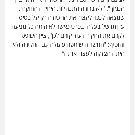
0538788878
פלילי
פשיעה חמורה
מעצרים וחקירות
הנמוך". "לא ברורה התנהלות היחידה החוקרת
0544712201
שמצאה לנכון לעצור את החשודה רק על בסיס
עדותו של בעלה, בפרט כאשר לא היתה כל מניעה
עו"ד רונן בנדל
לקדם את החקירה עוד קודם לכן", ציין השופט
משפט פלילי
פשיעה חמורה
פלילי
והוסיף: "החשודה שיתפה פעולה עם החקירה ולא
0524282442
היתה הצדקה לעצור אותה".
כבריאן, מזר – משרד עורכי דין
פלילי
מעצרים וחקירות
0543986802
מנשה, אלמוג – עורכי דין
פלילי
עבירות תנועה
צווארון לבן
תעבורה
עורכי דין לענייני אסירים
מעצרים וחקירות
0546470989
עו"ד אבי כהן