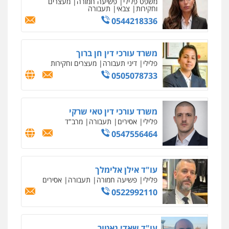
סלימאן אבו שעירה – משרד עורכי דין
פלילי
בטחוני
צבאי
נזיקין
0547780927
עו"ד אסף גונן
פלילי
פשע חמור
תעבורה
צבא
מעצרים
וחקירות
0542255161
גל דהן – משרד עורך דין פלילי
פלילי
פשיעה חמורה
סמים
מעצרים
וחקירות
0544723840
עו"ד ראוף נג'אר
פלילי
עורכי דין לענייני אסירים
מעצרים
סמים
רכוש
0548009246