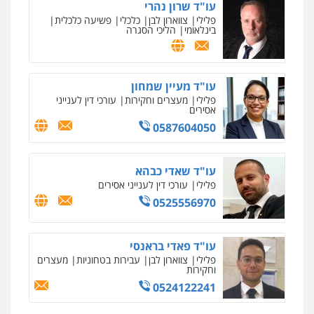
עו"ד שרון נהרי
פלילי
צווארון לבן
כלכלי
פשיעה כלכלית
בינלאומי
הליכי הסגרה
עו"ד מעיין שמחון
פלילי
מעצרים וחקירות
עורכי דין לענייני
אסירים
0587604050
עו"ד שאדי כבהא
פלילי
עורכי דין לענייני אסירים
0525556970
עו"ד פאדי בראנסי
פלילי
צווארון לבן
עבירות בטחוניות
מעצרים
וחקירות
0524122241
ניר קידר – צלם
צילום עורכי דין
שירותים מקצועיים לעורכי