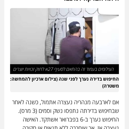
משרד עורכי דין חן ברוך
פלילי
דיני תעבורה
מעצרים וחקירות
0505078733
משרד עורכי דין טאי שרקי
פלילי
אסירים
תעבורה
מרב"ד
0547556464
הצילומים בעמוד זה בהתאם לסעיף 27א לחוק זכויות יוצרים
עו"ד אילן אלימלך
החיפוש בדירה נערך לפני שנה (צילום ארכיון להמחשה:
פלילי
פשיעה חמורה
תעבורה
אסירים
משטרה)
0522992110
אם לארבעה מנהריה נעצרה אתמול, כשנה לאחר
עו"ד שאדי נאטור
שבחיפוש בדירתה נתפסו נשק וסמים (3 מרס).
פלילי
פשיעה חמורה
מעצרים וחקירות
החיפוש נערך ב-6 בפברואר אשתקד. האישה
0509230800
נעצרה אז, אך שוחררה ללא תנאים או חקירה