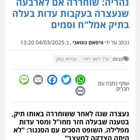
נהריה: שוחררה אם לארבעה
עו"ד שלומי שרון
שנעצרה בעקבות עדות בעלה
פלילי
צבאי
מעצרים וחקירות
0547342002
בתיק אמל"ח וסמים
נכתב על ידי
וויסאם גוטאני
, ב-04/03/2025 13:20
עו"ד אלון קריטי
פלילי
כלכלי
אלימות
סמים
מעצרים
0525544654
תגיות
עו"ד ליאור דוידי
עבירות נשק
sage
Facebook
Email
WhatsApp
Twitter
עו"ד זוהר ארבל
שתף כתבה עם
פלילי
פשיעה חמורה
מעצרים וחקירות
Print
קטינים
חברים
0538788878
נעצרה שנה לאחר ששוחררה באותו תיק,
עו"ד שלי גורביץ – לוי
משפט פלילי
פשיעה חמורה
מעצרים
בטענה שבעלה חזר מחו"ל ומסר עדות
וחקירות
צבאי
תעבורה
מפלילה. השופט הסכים עם הסנגור: "לא
0544218336
היתה הצדקה למעצר"