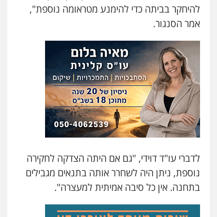
להיחקר בביתה כדי להימנע מטראומה נוספת",
עו"ד ראוף נג'אר
אמר הסנגור.
פלילי
עורכי דין לענייני אסירים
מעצרים
סמים
רכוש
0548009246
עדי כרמלי – חברת עו"ד
פלילי
כלכלי
עורכי דין לענייני אסירים
0525060666
גיא זהבי משרד עורכי דין
פלילי
משפחה
503456449
לדברי עו"ד דוידי, "גם אם היתה הצדקה לחקירה
נוספת, ניתן היה לשחרר אותה בתנאים מגבילים
עו"ד איהאב ג'לג'ולי
בתחנה. אין כל סיבה אמיתית למעצרה".
פלילי
מעצרים וחקירות
עורכי דין לענייני
אסירים
0505216700