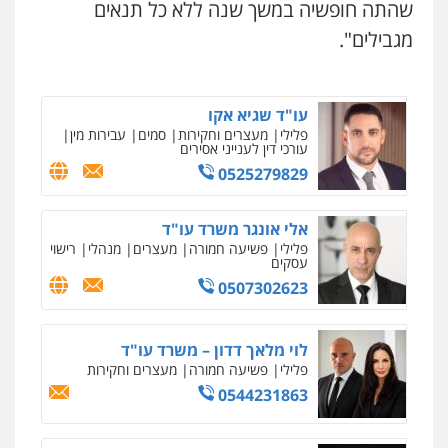
עו"ד תומר בנישתי
שהתה חופשיה במשך שנה ללא כל תנאים
פלילי
מעצרים וחקירות
צווארון לבן
פשיעה
חמורה
מגבילים".
0546657865
עו"ד שגיא אקו
פלילי
מעצרים וחקירות
סמים
עבירות מין
עורכי דין לענייני אסירים
0525279829
אלי אונגר משרד עו"ד
פלילי
פשיעה חמורה
מעצרים
מנהלי
רישוי
עסקים
0507302623
לוי מלאך דדון – משרד עו"ד
פלילי
פשיעה חמורה
מעצרים וחקירות
0544231863