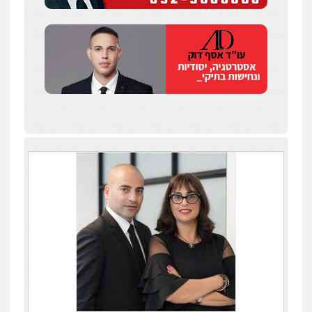
עדי כרמלי – חברת עו"ד
פלילי
כלכלי
עורכי דין לענייני אסירים
0525060666
גיא זהבי משרד עורכי דין