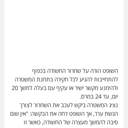
פלילי
פשיעה חמורה
קטינים
אלימות
סמים
עבירות מין
0523647066
ויקי שמואל – משרד עו"ד
פלילי
משפט פלילי
0528959600
קורל קרוז – עורך דין פלילי
השופט הורה על שחרור החשודה בכפוף
משפט פלילי
0545437431
להתחייבות להגיע לכל חקירה בתחנת המשטרה
ולהימנע מקשר ישיר או עקיף עם בעלה למשך 20
יום, עד 24 במרס.
עו"ד עלי סעדי
פלילי
פשיעה חמורה
ליווי וייצוג בחקירות
נציג המשטרה ביקש לעכב את השחרור לצורך
ומעצרים
0508824984
הגשת ערר, אך השופט דחה את הבקשה: "אין שום
סיבה להמשך מעצרה של החשודה, כאשר זו