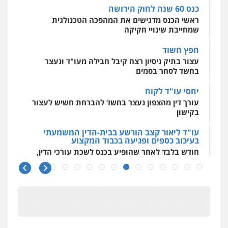
0509636895
מרכז התחלה חדשה
כנס 60 שנה לחוק הירושה
אסירים
עבירות מין
שירותים מקצועיים
ראשי הכנס מדגישים את המהפכה הטכנולגית
לעורכי דין
שמחייבת שינויי חקיקה
עו"ד איהאב זבידאת
0544500346
פלילי
פשיעה חמורה
ארגוני פשע
עבירות
חפץ חשוד
המתה
עבירות מין
עצור בתיק ניסיון רצח קיבל חבילה מעו"ד ונעצר
0509930581
בחשד לסחר בסמים
יחסי עו"ד לקוח
עו"ד יפעת שוורץ סיל
עורך דין מהצפון נעצר בחשד להברחת חשיש לעצור
פלילי
תעבורה
בקישון
0523379525
עו"ד ליאור קצב הורשע בבית-הדין המשמעתי
בעיכוב כספים ופגיעה בכבוד המקצוע
עו"ד אליה חן ברק
חודש בלבד לאחר שהופיע בכנס לשכת עורכי הדין,
פלילי
פשיעה חמורה
ליווי וייצוג בחקירות
קצב הורשע
ומעצרים
אסירים
נוער
0525914163
10 מיליון
עורך-דין חשוד בהעלמת הכנסות והתחמקות ממס
רכישה
עו"ד אריה פטר
לשעבר סגן מנהל המחלקה הפלילית
קטינים בסביבה מנוכרת
בפרקליטות המדינה