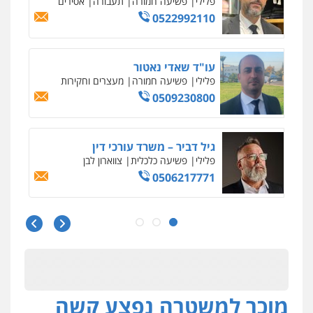
פלילי
פשיעה חמורה
תעבורה
אסירים
0522992110
עו"ד שאדי נאטור
פלילי
פשיעה חמורה
מעצרים וחקירות
0509230800
גיל דביר – משרד עורכי דין
פלילי
פשיעה כלכלית
צווארון לבן
0506217771
סלימאן אבו שעירה – משרד עורכי דין
פלילי
בטחוני
צבאי
נזיקין
0547780927
מוכר למשטרה נפצע קשה
עו"ד אסף גונן