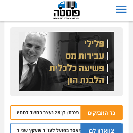
כל המבזקים
נצרת: בן 28 נעצר בחשד לסחיטה באיומים מטלפון שאינו שלו
04.08 | 17:57
צווארון לבן
מאסר בפועל לעו"ד שעקץ שני מיליון שקל על די
04.08 | 19:10