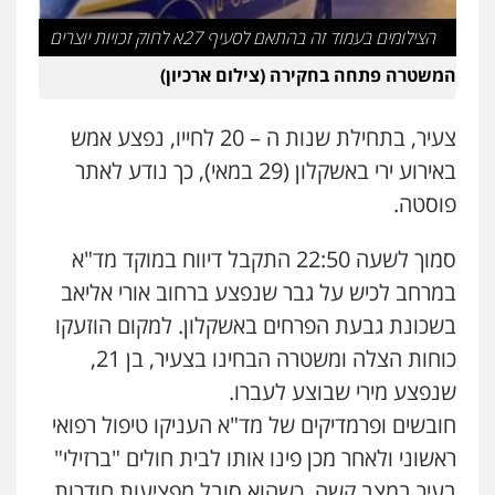
פלילי
כלכלי
עורכי דין לענייני אסירים
הצילומים בעמוד זה בהתאם לסעיף 27א לחוק זכויות יוצרים
0525060666
המשטרה פתחה בחקירה (צילום ארכיון)
גיא זהבי משרד עורכי דין
צעיר, בתחילת שנות ה – 20 לחייו, נפצע אמש
פלילי
משפחה
באירוע ירי באשקלון (29 במאי), כך נודע לאתר
503456449
פוסטה.
עו"ד איהאב ג'לג'ולי
סמוך לשעה 22:50 התקבל דיווח במוקד מד"א
פלילי
מעצרים וחקירות
עורכי דין לענייני
אסירים
במרחב לכיש על גבר שנפצע ברחוב אורי אליאב
0505216700
בשכונת גבעת הפרחים באשקלון. למקום הוזעקו
כוחות הצלה ומשטרה הבחינו בצעיר, בן 21,
אייל בן שושן, עורך דין פלילי
שנפצע מירי שבוצע לעברו.
פלילי
מעצרים וחקירות
פשיעה חמורה
נוער
רישום פלילי
חובשים ופרמדיקים של מד"א העניקו טיפול רפואי
0522763105
ראשוני ולאחר מכן פינו אותו לבית חולים "ברזילי"
בעיר במצב קשה, כשהוא סובל מפציעות חודרות.