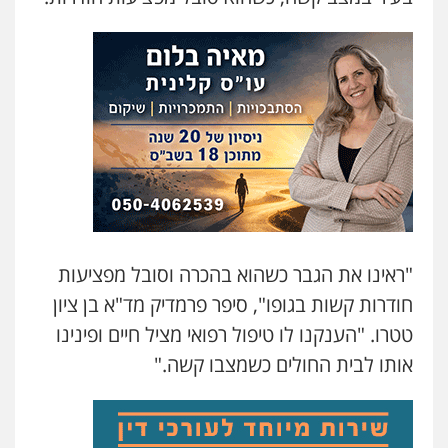
עו"ד שלומי שרון
פלילי
צבאי
מעצרים וחקירות
0547342002
עו"ד אלון קריטי
פלילי
כלכלי
אלימות
סמים
מעצרים
0525544654
עו"ד דפנה לביא
משפחה
גישור
"ראינו את הגבר כשהוא בהכרה וסובל מפציעות
0507206063
חודרות קשות בגופו", סיפר פרמדיק מד"א בן ציון
טטרו. "הענקנו לו טיפול רפואי מציל חיים ופינינו
עו"ד זוהר ארבל
פלילי
פשיעה חמורה
אותו לבית החולים כשמצבו קשה."
מעצרים וחקירות
קטינים
0538788878