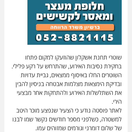
עו"ד אסף דוק
עו"ד אייל אביטל
פלילי
עבירות מין
סמים והימורים
פשיעה
פלילי
פשיעה חמורה
מעצרים וחקירות
חמורה
חקירות ומעצרים
צווארון לבן והונאה
0544712201
0526885006
עו"ד שלי גורביץ – לוי
עו"ד רונן בנדל
משפט פלילי
פשיעה חמורה
מעצרים
משפט פלילי
פשיעה חמורה
פלילי
וחקירות
צבאי
תעבורה
0524282442
0544218336
שוטרי תחנת אשקלון שהוזעקו למקום פתחו
בחקירת נסיבות האירוע, שהתרחש על רקע פלילי.
משרד עורכי דין חן ברוך
כבריאן, מזר – משרד עורכי דין
השוטרים החלו באיסוף ממצאים, גביית עדויות
פלילי
דיני תעבורה
מעצרים וחקירות
פלילי
מעצרים וחקירות
ובדיקת הימצאות מצלמות אבטחה בניסיון להבין
0505078733
0543986802
את השתלשלות האירוע ולהתחקות אחר מבצעי
הירי.
עו"ד קארין לגטיוי
עו"ד בועז קניג
לאתר פוסטה נודע כי הצעיר שנפצע מוכר היטב
פלילי
פשיעה חמורה
מעצרים וחקירות
פלילי
משפחה
כלכלי
צבאי
0507446995
0507003001
למשטרה, כשלפני מספר חודשים נקשר שמו לבנו
של שלום דומרני וגורמים שמזוהים עמו.