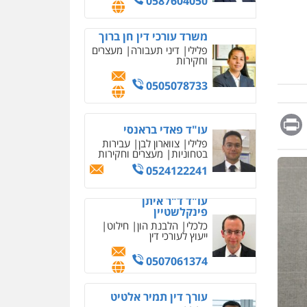
0587604050
משרד עורכי דין חן ברוך
פלילי
דיני תעבורה
מעצרים
וחקירות
0505078733
Messag
Print
Fa
E
עו"ד פאדי בראנסי
פלילי
צווארון לבן
עבירות
בטחוניות
מעצרים וחקירות
0524122241
עו"ד ד"ר איתן
פינקלשטיין
כלכלי
הלבנת הון
חילוט
ייעוץ לעורכי דין
0507061374
עורך דין תמיר אלטיט
עסקה חמה