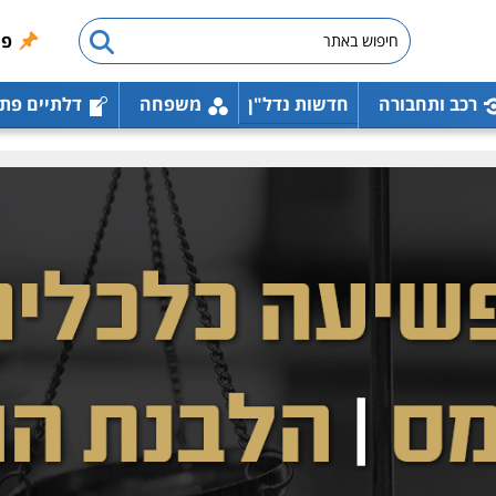
פו
רכב ותחבורה
חדשות נדל"ן
משפחה
דלתיים פת