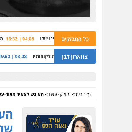
כל המבזקים
הצהרת תובע נגד שבעה מעו
04.08 | 16:32
 דירה השייכת לקוחותיו
צווארון לבן
חלק מאזור התעשייה ברמלה יה
03.08 | 19:52
דף הבית
>
מחלק סמים
>
העונש לצעיר מאור-עקיבא שהסתובב
העו