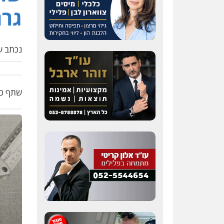
גרם
נכתב על
שתף כת