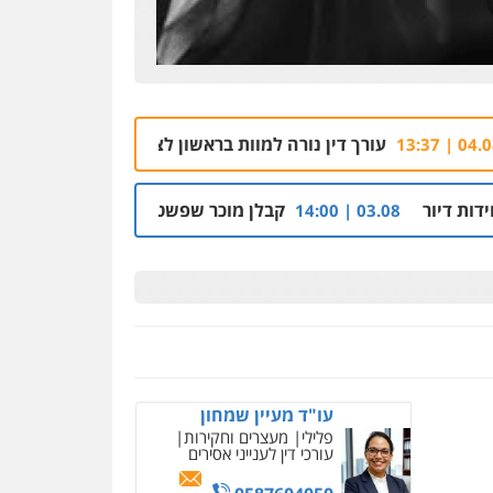
קורל קרוז – עורך דין
פלילי
משפט פלילי
0545437431
ורה למוות בראשון לציון, הלקוח שחשוד ברצח – נעצר
04.08 | 12:59
עו"ד עלי סעדי
פלילי
פשיעה חמורה
ליווי
וייצוג בחקירות ומעצרים
קבלן מוכר שפשט רגל חשוד בהסתרת זכויות בנכסי נדל"ן והברח
0508824984
עו"ד תומר בנישתי
פלילי
מעצרים וחקירות
צווארון לבן
פשיעה חמורה
0546657865
עו"ד מעיין שמחון
פלילי
מעצרים וחקירות
עורכי דין לענייני אסירים