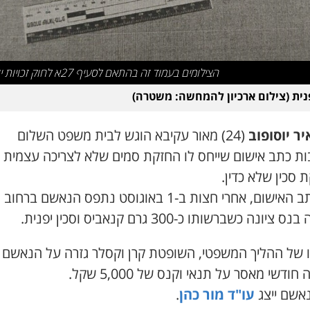
הצילומים בעמוד זה בהתאם לסעיף 27א לחוק זכויות יוצרים
פנית (צילום ארכיון להמחשה: משטרה)
יר יוסופוב
(24) מאור עקיבא הוגש לבית משפט השלום
ות כתב אישום שייחס לו החזקת סמים שלא לצריכה עצמית
 סכין שלא כדין.
לפי כתב האישום, אחרי חצות ב-1 באוגוסט נתפס הנאשם ברחוב
ציונה כשברשותו כ-300 גרם קנאביס וסכין יפנית.
ו של ההליך המשפטי, השופטת קרן וקסלר גזרה על הנאשם
ודשי מאסר על תנאי וקנס של 5,000 שקל.
אשם ייצג
עו"ד מור כהן
.