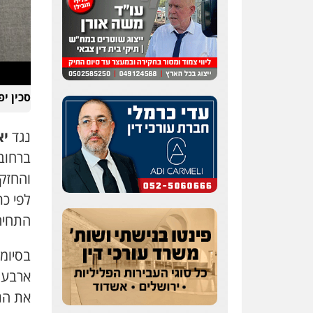
עו"ד אלון קריטי
פלילי
כלכלי
אלימות
סכין י
סמים
מעצרים
0525544654
נגד
יא
ברחוב
שני אלגרבלי – משרד
עורכי דין
והחזקת
פלילי
עורכי דין לענייני
אסירים
תעבורה
0507120031
התחיה בנס 
עו"ד רונן בנדל
בסיומ
משפט פלילי
פשיעה
חמורה
פלילי
ארבעה ח
את הנ
0524282442