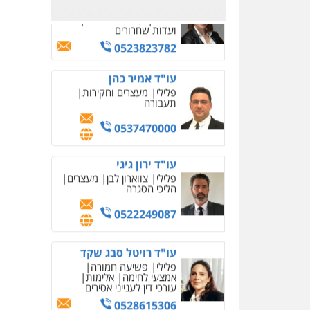
0523823782
עו"ד אמיר כהן
פלילי
מעצרים וחקירות
תעבורה
0537470000
עו"ד ירון גיגי
פלילי
צווארון לבן
מעצרים
הליכי הסגרה
0522249087
עו"ד רויטל סבג שקד
פלילי
פשיעה חמורה
אמצעי לחימה
אלימות
עורכי דין לענייני אסירים
0528615306
עו"ד רועי אטיאס