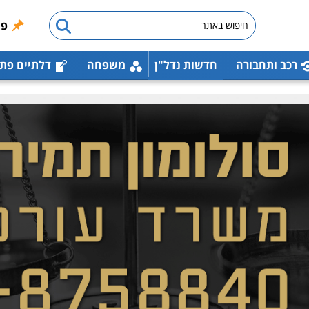
פו
רכב ותחבורה
חדשות נדל"ן
משפחה
דלתיים פת