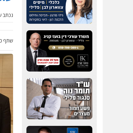
נכתב על
שתף כת