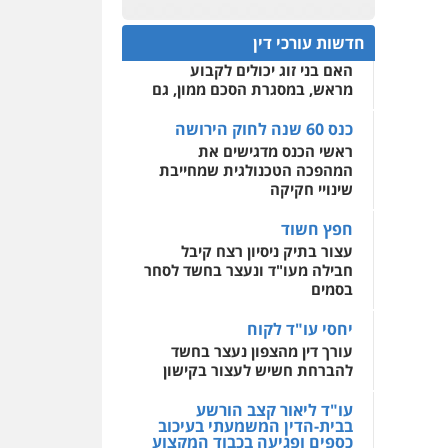
עו"ד רן כהן רוכברגר
כנס 60 שנה לחוק הירושה:
המתח שבין חוק יחסי ממון
0522508109
דיני צבא
פלילי
צווארון לבן
חדשות עורכי דין
לבין חוק הירושה
האם בני זוג יכולים לקבוע
אחסון אתרים
מראש, במסגרת הסכם ממון, גם
מהירות
הגנה
גיבוי
שחר מנדלמן, שלומציון
תמיכה
שירותים מקצועיים
גבאי מנדלמן – משרד
לעורכי דין
כנס 60 שנה לחוק הירושה
עורכי דין
ראשי הכנס מדגישים את
פלילי
התמחות בייצוג
המהפכה הטכנולגית שמחייבת
בעבירות מין
מרכז התחלה חדשה
שינויי חקיקה
אסירים
עבירות מין
0505522334
שירותים מקצועיים לעורכי
חפץ חשוד
דין
עצור בתיק ניסיון רצח קיבל
עו"ד מוחמד סביחאת
חבילה מעו"ד ונעצר בחשד לסחר
0544500346
פלילי
תעבורה
פשיעה
בסמים
כלכלית
0525077716
יחסי עו"ד לקוח
עורך דין מהצפון נעצר בחשד
עו"ד יניב זוסמן
להברחת חשיש לעצור בקישון
פלילי
כלכלי
פשיעה
חמורה
מעצרים וחקירות
עו"ד ליאור קצב הורשע
בבית-הדין המשמעתי בעיכוב
0525199949
כספים ופגיעה בכבוד המקצוע