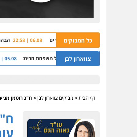
 סניף ג'פניקה בגבעתיים
כל המבזקים
הבהרה: רימון רסס בש
06.08 | 22:58
צווארון לבן
סינדיקאט ההלוואות של משפחת הרינג
שלושה שו
05.08 | 16:14
דף הבית
>
מבזקים צווארון לבן
>
ח"כ רוטמן מגיע 
ח"כ
עור