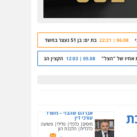
עו"ד אמיר כהן
פלילי
מעצרים וחקירות
תעבורה
0537470000
בת ים: בן 51 נעצר בחשד לאונס בת 18 בבית מלון
06.08 | 21:59
אבי אמר משרד עורכי דין
פלילי
משפחה
אזרחי מסחרי
הקצין הבכיר והאפליה מול ניצב מני בנימין בתיק 
05.08 | 12:03
0502130230
אברהם שהבזי – משרד
עורכי דין
מיסים
כלכלי
פלילי
פשיעה
כלכלית
הלבנת הון
ניר קידר – צלם
0504456555
צילום עורכי דין
שירותים
מקצועיים לעורכי דין
ת
עו"ד אריה פטר
לשעבר סגן מנהל המחלקה
0504578527
הפלילית בפרקליטות המדינה
רונן הלל – מוניטין