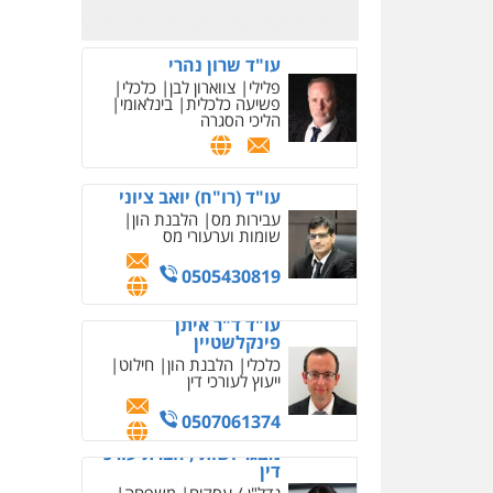
0507061374
מצגר ושות', חברת עורכי
דין
נדל"ן / עסקים
משפחה
תעבורה
כלכלי
הוצאה
לפועל
0545402829
עורך דין תמיר אלטיט
פלילי
תעבורה
0545577862
עו"ד יוסי חמצני
כלכלי
צווארון לבן
פשיעה
כלכלית
עבירות מס
הלבנת
הון
0505471497
גיל דביר – משרד עורכי
דין