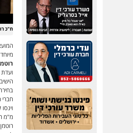
ח"כ רו
המועצה
מיוחד
רוטמן
ועדת 
הישיב
בחירת
חברי ה
וינסו 
מ"מ ר
רוטמן 