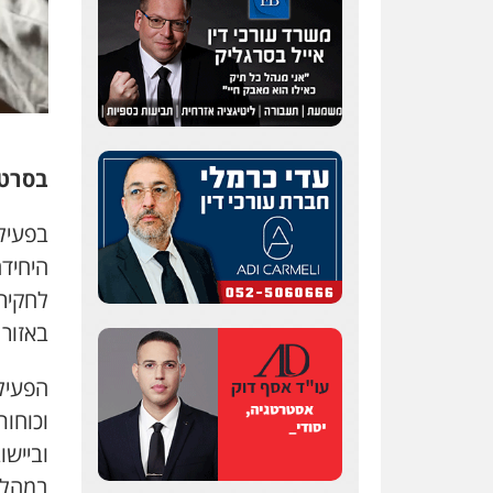
עו"ד מאור שגב
בסרטו
פלילי
פשיעה חמורה
מעצרים וחקירות
0546680127
היחיד
לחקירה
באזור ואד
עו"ד רעות שמחון
פלילי
אסירים
תעבורה
0507623810
הפעיל
וביישו
עו"ד דותן דניאלי
פלילי
פשיעה חמורה
במהלך
צווארון לבן
פשיעה כלכלית