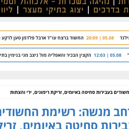
החשוד ברצח עו"ד ארבל פלדמן טען לרקע נפשי ושתק בחקי
הקצין הבכיר והאפליה מול ניצב מני בנימין בתיק נצרת וארגון בכ
דים בעבירות סחיטה באיומים, זריקת רימונים, ירי והצתות
ב מנשה: רשימת החשודים
ירות סחיטה באיומים, זרי