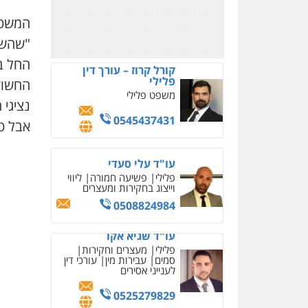
0522892777
פלילי
צווארון לבן
עבירות
בטחוניות
מעצרים וחקירות
המשטר
0524122241
"שהשת
החל בא
עו"ד אלינור טל
החשוד
עבירות פליליות
משפט
מנהלי
עתירות אסירים
נציגי
ועדות שחרורים
אבל ט
0523823782
עו"ד רועי אטיאס
משפט פלילי
פשיעה
חמורה
צווארון לבן
525043999
דוד בוחבוט – משרד עו"ד
פלילי
פשיעה חמורה
מעצרים
צווארון לבן
0505542333