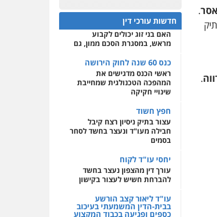
תעבורה
פלילי
מעצרים
כנס 60 שנה לחוק הירושה:
אסר
.
וחקירות
עורכי דין לענייני
המתח שבין חוק יחסי ממון
0522508109
אסירים
חדשות עורכי דין
לבין חוק הירושה
יק
האם בני זוג יכולים לקבוע
אחסון אתרים
0549722872
מראש, במסגרת הסכם ממון, גם
מהירות
הגנה
גיבוי
תמיכה
שירותים מקצועיים
לעורכי דין
כנס 60 שנה לחוק הירושה
עו"ד זוהר ארבל
ראשי הכנס מדגישים את
פלילי
פשיעה חמורה
וה
.
מעצרים וחקירות
קטינים
המהפכה הטכנולגית שמחייבת
מרכז התחלה חדשה
שינויי חקיקה
0538788878
אסירים
עבירות מין
שירותים מקצועיים לעורכי
חפץ חשוד
דין
עצור בתיק ניסיון רצח קיבל
חבילה מעו"ד ונעצר בחשד לסחר
0544500346
בסמים
יחסי עו"ד לקוח
עורך דין מהצפון נעצר בחשד
להברחת חשיש לעצור בקישון
עו"ד ליאור קצב הורשע
בבית-הדין המשמעתי בעיכוב
כספים ופגיעה בכבוד המקצוע