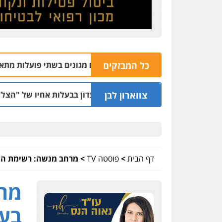
כל המבזקים
שם בהתעללות ומעשים מגונים בשתי פועלות מתאילנד
05.08 | 20:09
צווארון לבן
ד למתן הקלות למועדון בבעלות אחיו של "הצל"
05.08 | 12:03
דף הבית
>
פוסטה TV
>
מרחב מנשה: רשימת החשו
מרח
בעב