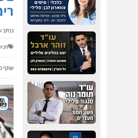
רימ
נכתב על
תגיו
שתף כת