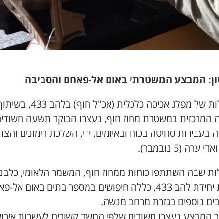
ן: המבצע המשטרתי באום אל-פאחם והסביבה
בפעילות של מפלג אכיפה כלכלית (אכ"ל חוף
ה המרכזית במשטרת מחוז חוף, נעצרו הבוקר תשעה חשודי
 בעבירות סחיטה בכוח ובאיומים, ירי, השלכת רימונים והצת
י ערה (5 נובמבר).
ות שבה השתתפו כוחות ממחוז חוף, המשמר הלאומי, כלבנ
וכוחות יחידת להב 433, כללה חיפושים במספר בתים באום אל-
בים נוספים בגזרת מרחב מנשה.
 המבצע נעצרו חשודים שלפי החשד קשורים לעשרות אירוע