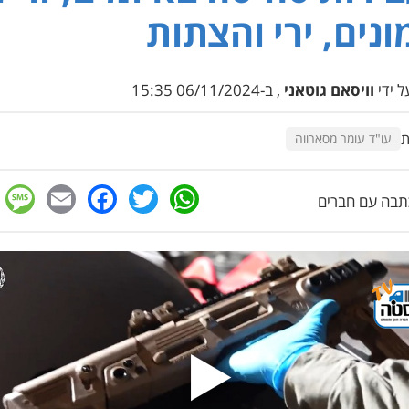
ונים, ירי והצתות
 ידי
וויסאם גוטאני
, ב-06/11/2024 15:35
ת
עו"ד עומר מסארווה
e
cebook
mail
WhatsApp
Twitter
בה עם חברים