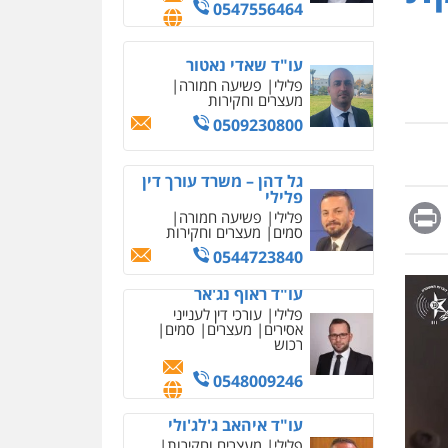
0509230800
מחיקת כתבות מגוגל
ודחיקת אזכורים שליליים
שירותים מקצועיים לעורכי
דין
גל דהן – משרד עורך דין
פלילי
0522508109
פלילי
פשיעה חמורה
סמים
מעצרים וחקירות
אחסון אתרים
0544723840
מהירות
הגנה
גיבוי
תמיכה
שירותים מקצועיים
עו"ד ראוף נג'אר
לעורכי דין
פלילי
עורכי דין לענייני
אסירים
מעצרים
סמים
Messag
Print
Fa
E
רכוש
מרכז התחלה חדשה
0548009246
אסירים
עבירות מין
שירותים מקצועיים לעורכי
דין
עו"ד איהאב ג'לג'ולי
פלילי
מעצרים וחקירות
0544500346
עורכי דין לענייני אסירים
מאיה בלום, עו"ס,
0505216700
טיפול ושיקום
טיפול בהתמכרויות
שירותים מקצועיים לעורכי
איומים כתובים
אייל בן שושן, עורך דין
דין
פלילי
תושב סכנין חשוד ששלח הודעות