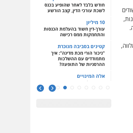
חודש בלבד לאחר שהופיע בכנס
ודים
לשכת עורכי הדין, קצב הורשע
ות,
10 מיליון
.
עורך-דין חשוד בהעלמת הכנסות
והתחמקות ממס רכישה
ווה,
קטינים בסביבה מנוכרת
"ניכור הורי מכת מדינה": איך
מתמודדים עם ההשלכות
ההרסניות של התופעה?
אלה המינויים
הוועדה לבחירת שופטים בחרה
26 שופטים ורשמים נוספים
ראו הוזהרתם
הפרקליטות מקדמת הפללת
עורכי דין "קונסילייריז" בחוק
המאבק בארגוני פשיעה
משרות אמון