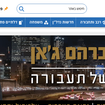
פו
רכב ותחבורה
חדשות נדל"ן
משפחה
דלתיים פת