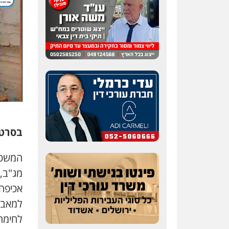
עו"ד מאור שגב
פלילי
פשיעה חמורה
מעצרים וחקירות
0546680127
בסרטו
עו"ד רעות שמחון
המשטר
פלילי
אסירים
תעבורה
מג"ב, 
0507623810
אכיפה
למאבק
עו"ד דותן דניאלי
לחימה
פלילי
פשיעה חמורה
צווארון לבן
פשיעה כלכלית