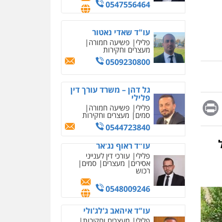
0509230800
מחיקת כתבות מגוגל
ודחיקת אזכורים שליליים
שירותים מקצועיים לעורכי
דין
גל דהן – משרד עורך דין
פלילי
0522508109
פלילי
פשיעה חמורה
סמים
מעצרים וחקירות
אחסון אתרים
0544723840
מהירות
הגנה
גיבוי
תמיכה
שירותים מקצועיים
עו"ד ראוף נג'אר
לעורכי דין
פלילי
עורכי דין לענייני
אסירים
מעצרים
סמים
Messag
Print
Fa
E
רכוש
מרכז התחלה חדשה
0548009246
אסירים
עבירות מין
שירותים מקצועיים לעורכי
דין
עו"ד איהאב ג'לג'ולי
פלילי
מעצרים וחקירות
0544500346
עורכי דין לענייני אסירים
מאיה בלום, עו"ס,
0505216700
טיפול ושיקום
טיפול בהתמכרויות
שירותים מקצועיים לעורכי
אייל בן שושן, עורך דין
דין
פלילי