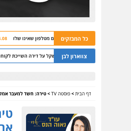
כל המבזקים
הצהרת
04.08 | 16:32
צווארון לבן
ד שעקץ שני מיליון שקל על דירה השייכת לקוחותיו
03.08 | 19:52
דף הבית
>
פוסטה TV
>
טירה: חשד למעבר אמל"ח
טיר
ארג