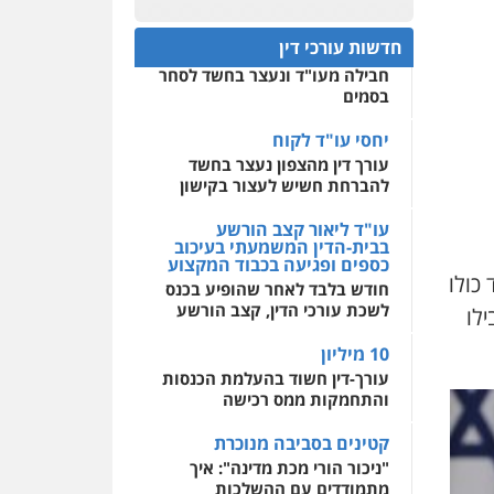
תעבורה
פלילי
מעצרים
וחקירות
עורכי דין לענייני
חפץ חשוד
0522508109
אסירים
חדשות עורכי דין
עצור בתיק ניסיון רצח קיבל
חבילה מעו"ד ונעצר בחשד לסחר
אחסון אתרים
0549722872
בסמים
מהירות
הגנה
גיבוי
תמיכה
שירותים מקצועיים
לעורכי דין
יחסי עו"ד לקוח
עו"ד זוהר ארבל
עורך דין מהצפון נעצר בחשד
פלילי
פשיעה חמורה
מעצרים וחקירות
קטינים
להברחת חשיש לעצור בקישון
מרכז התחלה חדשה
0538788878
אסירים
עבירות מין
עו"ד ליאור קצב הורשע
שירותים מקצועיים לעורכי
בבית-הדין המשמעתי בעיכוב
דין
כספים ופגיעה בכבוד המקצוע
 כולו
חודש בלבד לאחר שהופיע בכנס
0544500346
לשכת עורכי הדין, קצב הורשע
לו
10 מיליון
עורך-דין חשוד בהעלמת הכנסות
והתחמקות ממס רכישה
קטינים בסביבה מנוכרת
"ניכור הורי מכת מדינה": איך
מתמודדים עם ההשלכות