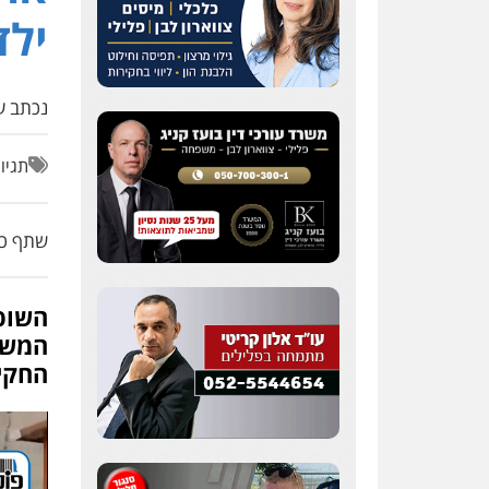
ילד
נכתב על
תגיו
שתף כת
השופ
המשטר
החקי