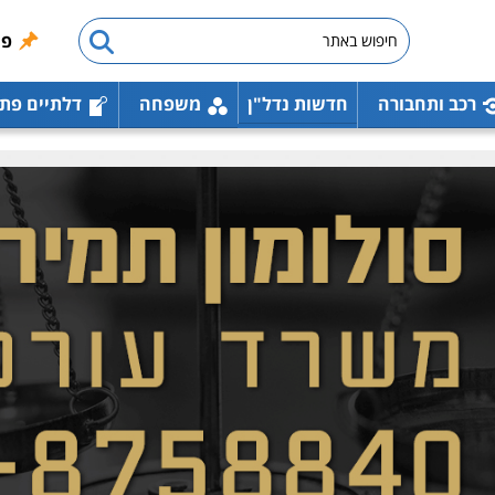
פו
רכב ותחבורה
חדשות נדל"ן
משפחה
דלתיים פת