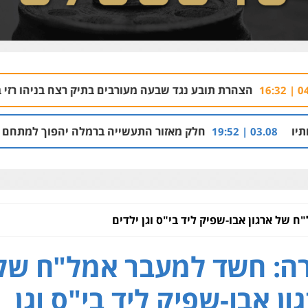
 תובע נגד שבעה מעורבים בתיק רצח בניהו רזי בירושלים
4.08 | 13:37
חלק מאזור התעשייה ברמלה יהפוך למתחם מגורים עם 1,700 יחידות דיור
 של ארגון אבו-שפיק ליד בי"ס וגן ילדים
ה: חשד למעבר אמל"ח של
ון אבו-שפיק ליד בי"ס וגן