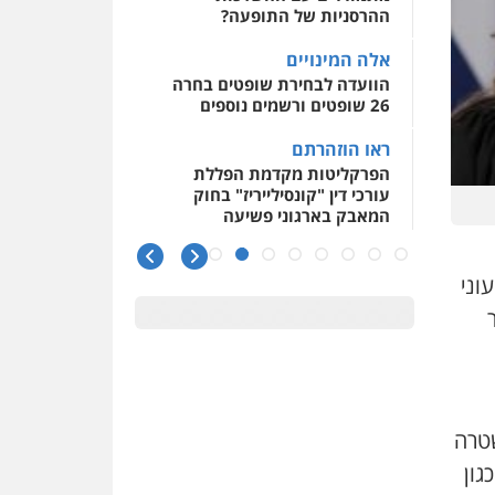
ההרסניות של התופעה?
אלה המינויים
הוועדה לבחירת שופטים בחרה
26 שופטים ורשמים נוספים
ראו הוזהרתם
הפרקליטות מקדמת הפללת
עורכי דין "קונסילייריז" בחוק
המאבק בארגוני פשיעה
משרות אמון
וני
יו"ר מחוז ת"א משבץ עובדות
שלו למינוי דייני בית הדין
למשמעת
האופנוע חזר הביתה
עו"ד גיל פרידמן והרפתקאות
אופנוע השטח שלו
טרה
הזכות לטנף
גון
זוכה עורך-דין שהשווה את ברק