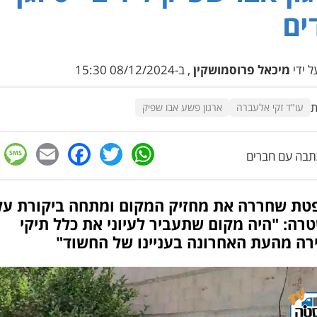
ים
 ידי
מיכאל פרוסמושקין
, ב-08/12/2024 15:30
ת
עו"ד זקי אלעברה
ארגון פשע אבו שפיק
e
cebook
mail
WhatsApp
Twitter
בה עם חברים
טת שחררה את מחזיק המקום ומתחה ביקורת על
ה: "היה מקום שתעביר לעיוני את כלל תיקי
רה מהעת האחרונה בעניינו של החשוד"