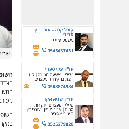
0522892777
פלילי
צווארון לבן
עבירות
בטחוניות
מעצרים וחקירות
0524122241
עו"ד אלינור טל
עבירות פליליות
משפט
מנהלי
עתירות אסירים
ועדות שחרורים
0523823782
עו"ד 
עו"ד רועי אטיאס
השופט
משפט פלילי
פשיעה
חמורה
צווארון לבן
הצדדי
525043999
החשוד
מעורב
דוד בוחבוט – משרד עו"ד
פלילי
פשיעה חמורה
השופט
מעצרים
צווארון לבן
0505542333
במקרה