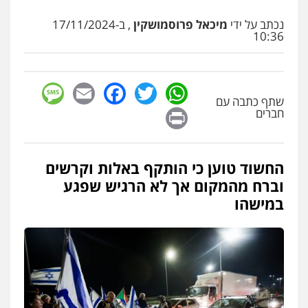
אבי אמר משרד עורכי דין
נכתב על ידי
מיכאל פרוסמושקין
, ב-17/11/2024
פלילי
משפחה
אזרחי מסחרי
10:36
0502130230
sage
Facebook
Email
WhatsApp
Twitter
אברהם שהבזי – משרד עורכי דין
שתף כתבה עם
מיסים
כלכלי
פלילי
פשיעה כלכלית
הלבנת
Print
הון
חברים
0504456555
החשוד טוען כי הותקף באלות וקרשים
עו"ד דרוויש נאשף
וברח מהמקום אך לא הרגיש שפגע
פלילי
פשיעה חמורה
זכויות אדם
במישהו
0527448141
עו"ד מוחמד סביחאת
פלילי
תעבורה
פשיעה כלכלית
0525077716