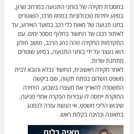
במסגרת חקירה של בוחני התנועה במרחב שרון,
עו"ד אורנת קמרון
פלילי
תעבורה
עורכי דין לענייני אסירים
בסיוע יחידות טכנולוגיות במחוז מרכז, השוטרים
משפחה
נוער
בחנו תנועה של מאות כלי רכב במועד האירוע, עד
0505417090
לאיתור רכבו של החשוד בחלוף מספר ימים. עם
התקדמות החקירה זוהה נהג הרכב, תושב חולון.
עו"ד חמאדה מסרי
הוא נעצר על ידי בוחני התנועה, בסיוע שוטרים
תעבורה
0526631970
מתחנת שדות.
לאחר חקירה ראשונית, החשוד נכלא והובא לבית
משפט השלום בפתח תקווה, שם ביקשה
עו"ד פיני פישלר
פלילי
תעבורה
מח"ש
אזרחי
כלכלי
המשטרה להאריך את מעצרו בשבוע. היחידה
0505234000
החוקרת ייחסה לו עבירות הפקרה אחרי פגיעה,
שיבוש הליכי משפט, אי הגשת עזרה לנפגע
בתאונה ונהיגה בקלות ראש.