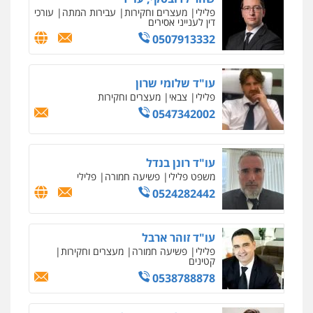
0522508109
פלילי
מעצרים וחקירות
עבירות המתה
עורכי
דין לענייני אסירים
0507913332
אחסון אתרים
מהירות
הגנה
גיבוי
תמיכה
שירותים
מקצועיים לעורכי דין
עו"ד שלומי שרון
פלילי
צבאי
מעצרים וחקירות
0547342002
מרכז התחלה חדשה
אסירים
עבירות מין
שירותים מקצועיים
לעורכי דין
עו"ד רונן בנדל
0544500346
משפט פלילי
פשיעה חמורה
פלילי
0524282442
מאיה בלום, עו"ס, טיפול ושיקום
טיפול בהתמכרויות
שירותים מקצועיים
לעורכי דין
עו"ד זוהר ארבל
0504062539
פלילי
פשיעה חמורה
מעצרים וחקירות
קטינים
0538788878
עו"ד ד"ר אבי שקד
עבירות כלכליות
הלבנת הון
חילוטים