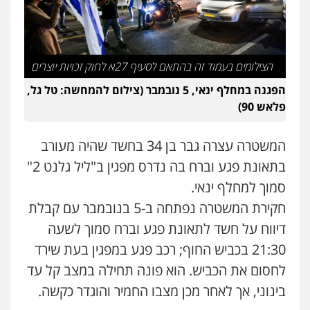
סלימאן אבו שעירה – משרד עורכי דין
פלילי
בטחוני
צבאי
נזיקין
0547780927
הצילומים בעמוד זה בהתאם לסעיף 27א לחוק זכויות יוצרים
הפגנה במחלף ינאי, 5 נובמבר (צילום להמחשה: טל גל,
דוד אפרים משרד עורכי דין
פלאש 90)
פלילי
צווארון לבן
מס הכנסה
מע"מ
0506209859
המשטרה עצרה גבר בן 34 בחשד שהיה מעורב
בתאונת פגע וברח בה נדרס מפגין ב"ליל גלנט 2"
עו"ד אשרף שחאדה
סמוך למחלף ינאי.
פלילי
פשיעה חמורה
מעצרים וחקירות
תעבורה
חקירת המשטרה נפתחה ב-5 בנובמבר עם קבלת
0549535659
דיווח על חשד לתאונת פגע וברח סמוך לשעה
21:30 בכביש החוף; רכב פגע במפגין בעת שירד
עו"ד שנהב אילון
פלילי
פשיעה חמורה
חקירות ומעצרים
לחסום את הכביש. הוא פונה תחילה במצב קל עד
נוער
עורכי דין לענייני אסירים
תעבורה
בינוני, אך לאחר מכן מצבו החמיר והוגדר כקשה.
0549475678