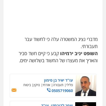
משפט פלילי
פשיעה חמורה
מעצרים
וחקירות
צבאי
תעבורה
0544218336
עורך דין תמיר אלטיט
פלילי
תעבורה
0545577862
מדברי נציג המשטרה עלה כי לחשוד עבר
תעבורתי.
עו"ד אריה פטר
השופט יניב ירמיהו
קבע כי קיים חשד סביר
לשעבר סגן מנהל המחלקה הפלילית
בפרקליטות המדינה
והאריך את מעצרו של החשוד בשלושה ימים.
0506217994
ניר קידר – צלם
צילום עורכי דין
שירותים מקצועיים לעורכי
דין
עו"ד יאיר בן סימון
0504578527
פלילי
תעבורה
אזרחי
נזיקין
ביטוח
0505719060
רונן הלל – מוניטין
מחיקת כתבות מגוגל ודחיקת אזכורים
שליליים
שירותים מקצועיים לעורכי דין
שחר לדובסקי, עו"ד