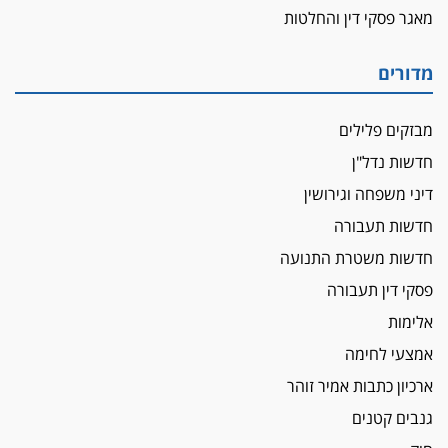
שנחשף בפעילות בלשים בטלגרם
מאגר פסקי דין והחלטות
לא בכל יום
עו"ד שרון נהרי חיתן את בנו הבכור דניאל
מדורים
הכנסת אישרה
מבזקים פלילים
הגבלת שכר טרחה בייצוג נכי צה"ל ונפגעי פעולות
איבה
חדשות נדל"ן
איתות מירושלים
דיני משפחה וגירושין
יו"ר המחוז צ'צ'קס מכנס ישיבה להדחת
חדשות תעבורה
ממלא-מקומו, ועמית בכר שותק
חדשות משטרת התנועה
מחאת הפרקליטים והסנגורים
פסקי דין תעבורה
יצאו לשעה מבית המשפט ועמדו בחוץ לאות הזדהות
עם השופטים
אלימות
הביקורת חוגגת
אמצעי לחימה
מבקר לשכת עורכי הדין בתביעה נגד "איכות
ארכיון כתבות אמיר זוהר
השלטון" בעידן עמית בכר
גנבים קטנים
נכנס לאינדקס