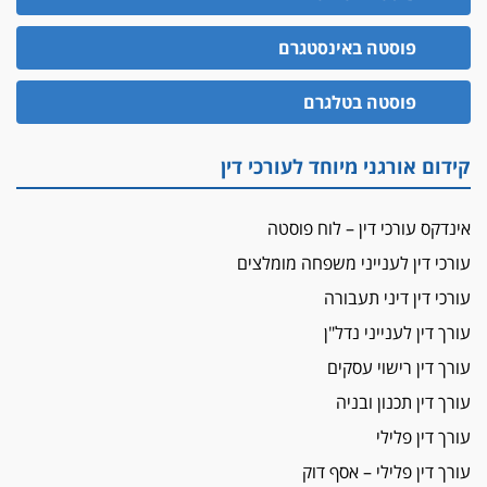
הזכות לטנף
זוכה עורך-דין שהשווה את ברק לסינוואר ואת
פוסטה באינסטגרם
"הבמות של קפלן" לחמאס
מאסר לעורך הדין
פוסטה בטלגרם
מאסר בפועל לעו"ד מהצפון שהגיש תביעות
פיקטיביות בשם פלסטינים
קידום אורגני מיוחד לעורכי דין
על המידתיות
ביה"ד המשמעתי ביטל השעיה לצמיתות של
אינדקס עורכי דין – לוח פוסטה
עורכת-דין שהביעה שמחה ב-7 באוקטובר
עורכי דין לענייני משפחה מומלצים
אשם
עורכי דין דיני תעבורה
עו"ד הלל בבייב הורשע בהונאת עשרות לקוחות,
ההסדר: 7-9 שנות מאסר
עורך דין לענייני נדל"ן
דין ומקרקעין
עורך דין רישוי עסקים
עורך דין ברמת השרון נחקר בחשד למרמה בעסקת
עורך דין תכנון ובניה
נדל"ן
עורך דין פלילי
"אני מכינה 5-6 ג'וינטים ביום"
עורך דין פלילי – אסף דוק
תובעת משטרתית פוטרה בחשד לעישון סמים