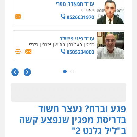
עו"ד חמאדה מסרי
תעבורה
0526631970
עו"ד פיני פישלר
פלילי
תעבורה
מח"ש
אזרחי
כלכלי
0505234000
עו"ד עלי סעדי
פלילי
פשיעה חמורה
ליווי וייצוג בחקירות
ומעצרים
0508824984
פגע וברח? נעצר חשוד
מצגר ושות', חברת עורכי דין
נדל"ן / עסקים
משפחה
תעבורה
כלכלי
בדריסת מפגין שנפצע קשה
הוצאה לפועל
0545402829
ב"ליל גלנט 2"