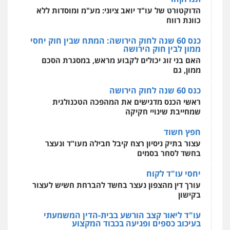
כנס 60 שנה לחוק הירושה: המתח שבין חוק יחסי
אסירים
עבירות מין
שירותים מקצועיים
ממון לבין חוק הירושה
לעורכי דין
האם בני זוג יכולים לקבוע מראש, במסגרת הסכם
0544500346
ממון, גם
כנס 60 שנה לחוק הירושה
ראשי הכנס מדגישים את המהפכה הטכנולגית
שמחייבת שינויי חקיקה
חפץ חשוד
עצור בתיק ניסיון רצח קיבל חבילה מעו"ד ונעצר
בחשד לסחר בסמים
יחסי עו"ד לקוח
עורך דין מהצפון נעצר בחשד להברחת חשיש לעצור
בקישון
עו"ד ליאור קצב הורשע בבית-הדין המשמעתי
בעיכוב כספים ופגיעה בכבוד המקצוע
חודש בלבד לאחר שהופיע בכנס לשכת עורכי הדין,
קצב הורשע
10 מיליון