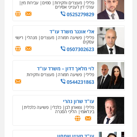
פלילי
מעצרים וחקירות
סמים
עבירות מין
עורכי דין לענייני אסירים
0525279829
אלי אונגר משרד עו"ד
פלילי
פשיעה חמורה
מעצרים
מנהלי
רישוי
עסקים
0507302623
לוי מלאך דדון – משרד עו"ד
פלילי
פשיעה חמורה
מעצרים וחקירות
0544231863
עו"ד שרון נהרי
פלילי
צווארון לבן
כלכלי
פשיעה כלכלית
בינלאומי
הליכי הסגרה
עו"ד מעיין שמחון