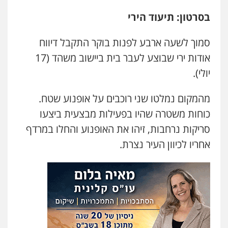
עו"ד אילן אלימלך
בסרטון: תיעוד הירי
פלילי
פשיעה חמורה
תעבורה
אסירים
0522992110
סמוך לשעה ארבע לפנות בוקר התקבל דיווח
אודות ירי שבוצע לעבר בית ביישוב משהד (17
עו"ד שאדי נאטור
יולי).
פלילי
פשיעה חמורה
מעצרים וחקירות
0509230800
מהמקום נמלטו שני רוכבים על אופנוע שטח.
כוחות משטרה שהיו בפעילות מבצעית ביצעו
גיל דביר – משרד עורכי דין
סריקות נרחבות, זיהו את האופנוע והחלו במרדף
פלילי
פשיעה כלכלית
צווארון לבן
אחריו לכיוון העיר נצרת.
0506217771
סלימאן אבו שעירה – משרד עורכי דין
פלילי
בטחוני
צבאי
נזיקין
0547780927