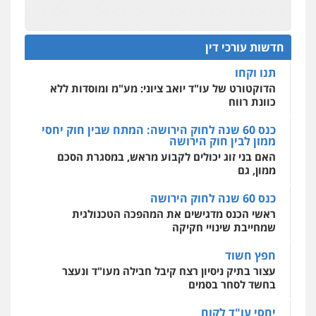
תנו וקחו
מקצועיים לעורכי דין
עו"ד דרוויש נאשף
הדוקטורט של עו"ד יואב ציוני: מע"מ ומוסדות ללא
כוונת רווח
פלילי
פשיעה חמורה
זכויות אדם
חדשות עורכי דין
0527448141
כנס 60 שנה לחוק הירושה: המתח שבין חוק יחסי
מרכז התחלה חדשה
ממון לבין חוק הירושה
אסירים
עבירות מין
שירותים מקצועיים
לעורכי דין
האם בני זוג יכולים לקבוע מראש, במסגרת הסכם
חליל ביאדי – משרד עורכי דין
ממון, גם
0544500346
פלילי
דיני תעבורה
מעצרים וחקירות
פשיעה חמורה
אסירים
כנס 60 שנה לחוק הירושה
0509636895
מאיה בלום, עו"ס, טיפול ושיקום
ראשי הכנס מדגישים את המהפכה הטכנולגית
טיפול בהתמכרויות
שירותים מקצועיים
שמחייבת שינויי חקיקה
לעורכי דין
עו"ד איהאב זבידאת
0504062539
חפץ חשוד
פלילי
פשיעה חמורה
ארגוני פשע
עבירות
המתה
עבירות מין
עצור בתיק ניסיון רצח קיבל חבילה מעו"ד ונעצר
בחשד לסחר בסמים
0509930581
עו"ד ד"ר אבי שקד
עבירות כלכליות
הלבנת הון
חילוטים
יחסי עו"ד לקוח
עבירות פליליות
עורך דין מהצפון נעצר בחשד להברחת חשיש לעצור
עו"ד יפעת שוורץ סיל
0544385337
בקישון
פלילי
תעבורה
0523379525
עו"ד ליאור קצב הורשע בבית-הדין המשמעתי
איתי חקירות – שירותים לעורכי דין
בעיכוב כספים ופגיעה בכבוד המקצוע