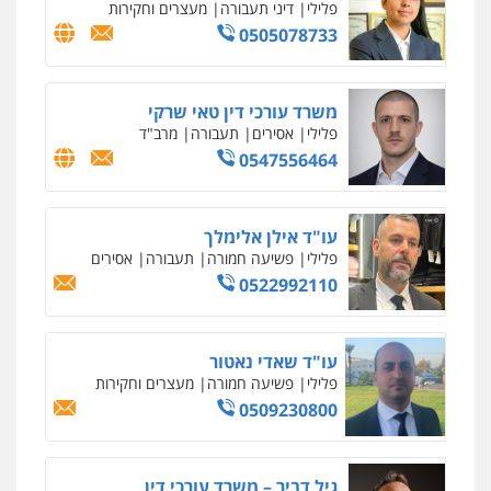
פלילי
פשיעה חמורה
סמים
מעצרים
וחקירות
0544723840
עו"ד ראוף נג'אר
פלילי
עורכי דין לענייני אסירים
מעצרים
סמים
רכוש
0548009246
עדי כרמלי – חברת עו"ד
פלילי
כלכלי
עורכי דין לענייני אסירים
0525060666
גיא זהבי משרד עורכי דין
פלילי
משפחה
503456449
עו"ד איהאב ג'לג'ולי