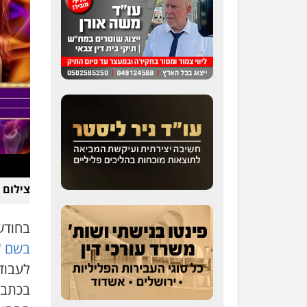
כבריאן, מזר – משרד
עורכי דין
פלילי
מעצרים וחקירות
0543986802
עו"ד דפנה לביא
משפחה
גישור
צילום 
0507206063
בחודש מאי 
בשם "
עו"ד בועז קניג
לעבוד
פלילי
משפחה
כלכלי
צבאי
בכתב 
0507003001