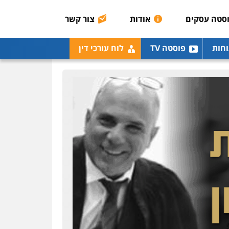
0506216048
סטה עסקים
אודות
צור קשר
עו"ד שלומי שרון
וחות
פוסטה TV
לוח עורכי דין
פלילי
צבאי
מעצרים
וחקירות
0547342002
עו"ד אלון קריטי
פלילי
כלכלי
אלימות
סמים
מעצרים
0525544654
עו"ד אסף דוק
פלילי
עבירות מין
סמים
והימורים
פשיעה חמורה
חקירות ומעצרים
צווארון לבן
והונאה
0526885006