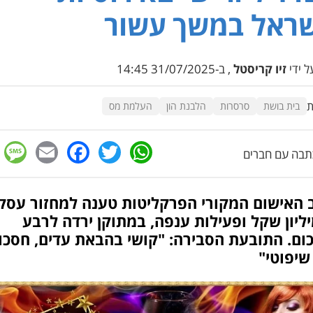
ראל במשך עשור
 ידי
זיו קריסטל
, ב-31/07/2025 14:45
ת
בית בושת
סרסרות
הלבנת הון
העלמת מס
e
cebook
mail
WhatsApp
Twitter
בה עם חברים
 האישום המקורי הפרקליטות טענה למחזור עסק
 מיליון שקל ופעילות ענפה, במתוקן ירדה לרבע
ום. התובעת הסבירה: "קושי בהבאת עדים, חסכון
שיפוטי"