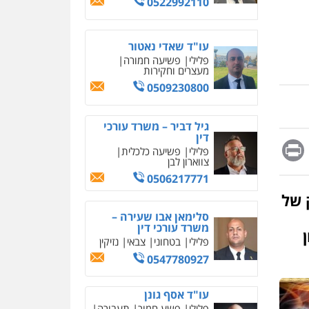
0522992110
מחיקת כתבות מגוגל
ודחיקת אזכורים שליליים
שירותים מקצועיים לעורכי
דין
עו"ד שאדי נאטור
פלילי
פשיעה חמורה
0522508109
מעצרים וחקירות
0509230800
אחסון אתרים
מהירות
הגנה
גיבוי
תמיכה
שירותים מקצועיים
גיל דביר – משרד עורכי
לעורכי דין
דין
Messag
Print
Fa
E
פלילי
פשיעה כלכלית
צווארון לבן
מרכז התחלה חדשה
0506217771
אסירים
עבירות מין
שירותים מקצועיים לעורכי
 של
דין
סלימאן אבו שעירה –
משרד עורכי דין
0544500346
פלילי
בטחוני
צבאי
נזיקין
מאיה בלום, עו"ס,
0547780927
טיפול ושיקום
טיפול בהתמכרויות
שירותים מקצועיים לעורכי
איומים כתובים
עו"ד אסף גונן
דין
תושב סכנין חשוד ששלח הודעות
פלילי
פשע חמור
תעבורה