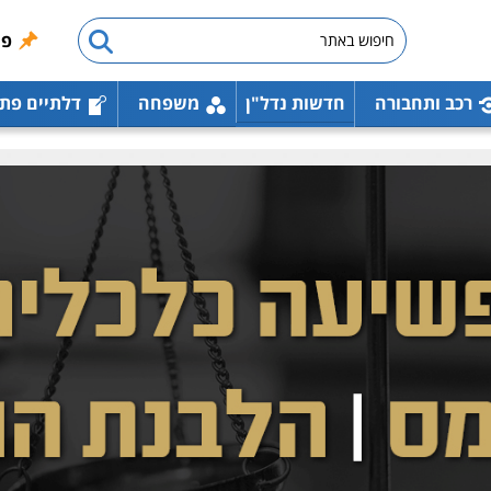
פו
רכב ותחבורה
חדשות נדל"ן
משפחה
דלתיים פת