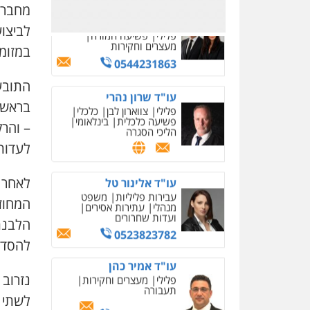
מחברו
0523823782
לביצו
עו"ד אמיר כהן
במזומן
פלילי
מעצרים וחקירות
תעבורה
התובע
0537470000
בראש 
– והרק
עו"ד ירון גיגי
פלילי
צווארון לבן
מעצרים
לעדות,
הליכי הסגרה
0522249087
לאחר ה
המחוז
עו"ד רויטל סבג שקד
הלבנת 
פלילי
פשיעה חמורה
להסדר
אמצעי לחימה
אלימות
עורכי דין לענייני אסירים
0528615306
נזרוב
לשתי נ