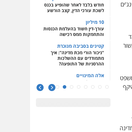
0547556464
ג'ים
חודש בלבד לאחר שהופיע בכנס
לשכת עורכי הדין, קצב הורשע
עו"ד אילן אלימלך
10 מיליון
פלילי
פשיעה חמורה
תעבורה
אסירים
עורך-דין חשוד בהעלמת הכנסות
0522992110
והתחמקות ממס רכישה
ד
שור
קטינים בסביבה מנוכרת
"ניכור הורי מכת מדינה": איך
עו"ד שאדי נאטור
מתמודדים עם ההשלכות
פלילי
פשיעה חמורה
מעצרים וחקירות
ההרסניות של התופעה?
0509230800
אלה המינויים
שפט
הוועדה לבחירת שופטים בחרה
יקף
גיל דביר – משרד עורכי
26 שופטים ורשמים נוספים
דין
פלילי
פשיעה כלכלית
ראו הוזהרתם
צווארון לבן
הפרקליטות מקדמת הפללת
0506217771
עורכי דין "קונסילייריז" בחוק
המאבק בארגוני פשיעה
סלימאן אבו שעירה –
מדינה
משרות אמון
משרד עורכי דין