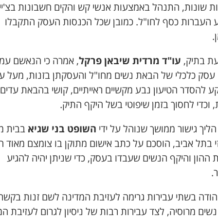
ת שונות, התנהל באמצעות אנשי קש והקים חשבונות בצ'יינ
ע העברות כסף לחו"ל. כמובן שכל הכנסות העסק התקבלו
.
ת בתיק,
עו"ד מרדית שיבאן פרקל
, אמרה כי הנאשם עמ
עסק כלכלי של הבאת נשים מחו"ל והעסקתן בזנות, מעל ע
ע להסדר הטיעון נבע מקשיים ראייתיים, קושי בהבאת עדים
 וכדי לחסוך בזמן שיפוטי בשל היקף התיק.
ליך גישור ממושך שנוהל על ידי
השופט בני שגיא
בבית מ
י בתל אביב, הוסכם על כתב אישום מתוקן בו צומצם מאוד ה
ההון והיקף הנשים שעבדו בעסק, כדי שניתן יהיה להגיע
.
 הודה בשתי עבירות גרימה לעזיבת המדינה לשם זנות בקשר
שים מרוסיה, לצד עבירות רבות של ניסיון לגרום לעזיבת ה