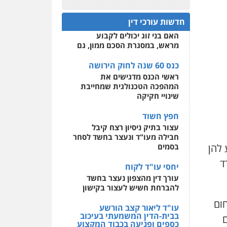
פלילי
עבירות מין
סמים
כנס 60 שנה לחוק הירושה:
והימורים
פשיעה חמורה
המתח שבין חוק יחסי ממון
חקירות ומעצרים
צווארון לבן
0522508109
חדשות עורכי דין
והונאה
לבין חוק הירושה
האם בני זוג יכולים לקבוע
אחסון אתרים
0526885006
מראש, במסגרת הסכם ממון, גם
מהירות
הגנה
גיבוי
תמיכה
שירותים מקצועיים
עו"ד שלי גורביץ – לוי
לעורכי דין
כנס 60 שנה לחוק הירושה
משפט פלילי
פשיעה
ראשי הכנס מדגישים את
חמורה
מעצרים וחקירות
המהפכה הטכנולגית שמחייבת
צבאי
תעבורה
מרכז התחלה חדשה
שינויי חקיקה
0544218336
אסירים
עבירות מין
שירותים מקצועיים לעורכי
חפץ חשוד
דין
משרד עורכי דין חן ברוך
עצור בתיק ניסיון רצח קיבל
פלילי
דיני תעבורה
מעצרים
חבילה מעו"ד ונעצר בחשד לסחר
0544500346
וחקירות
 להן
בסמים
0505078733
רד
יחסי עו"ד לקוח
עורך דין מהצפון נעצר בחשד
משרד עורכי דין טאי
להברחת חשיש לעצור בקישון
שרקי
פלילי
אסירים
תעבורה
חום
עו"ד ליאור קצב הורשע
מרב"ד
בבית-הדין המשמעתי בעיכוב
ם
כספים ופגיעה בכבוד המקצוע