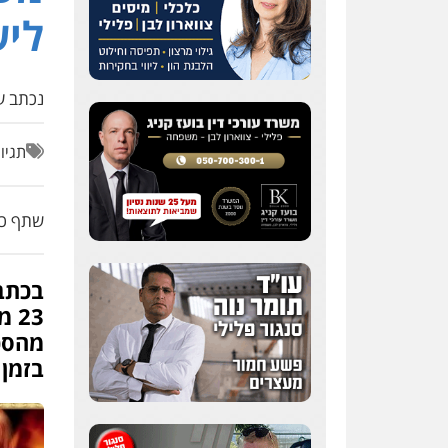
ליש
נכתב על
תגיו
שתף כת
בכתב
23
מהסכ
בזמן 