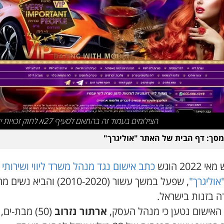
הצילומים בעמוד זה בהתאם לסעיף 27א לחוק זכויות יוצרים
מסך: דף הבית של האתר "אוליגרך"
2022 הוגש
כתב אישום נגד מנהל משרד ליווי ושירותי 
אוליגרך"
, שפעל במשך עשור (2010-2020) והביא נ
ה בזנות בישראל.
האישום נטען כי מנהל העסק,
ארתור נזרוב
(50) מבת-ים,