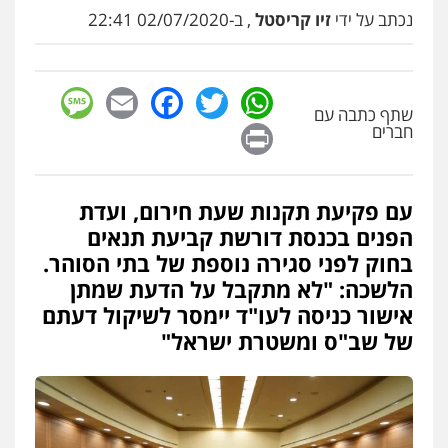
עו"ד שלומי שרון
נכתב על ידי
זיו קריסטל
, ב-02/07/2020 22:41
פלילי
צבאי
מעצרים וחקירות
0547342002
sage
Facebook
Email
WhatsApp
Twitter
עו"ד אייל בסרגליק
שתף כתבה עם
Print
חברים
פלילי
כלכלי
צווארון לבן
עורכי דין לענייני
אסירים
אזרחי
נדל"ן / עסקים
0528488515
עם פקיעת תקנות שעת חירום, ועדת
עו"ד זוהר ארבל
הפנים בכנסת דורשת קביעת תנאים
פלילי
פשיעה חמורה
מעצרים וחקירות
בחוק לפני סגירה נוספת של בתי הסוהר.
קטינים
0538788878
הלשכה: "לא מתקבל על הדעת שמתן
אישור כניסה לעו"ד יימסר לשיקול דעתם
של שב"ס ומשטרת ישראל"
עו"ד אסף דוק
פלילי
עבירות מין
סמים והימורים
פשיעה
חמורה
חקירות ומעצרים
צווארון לבן והונאה
0526885006