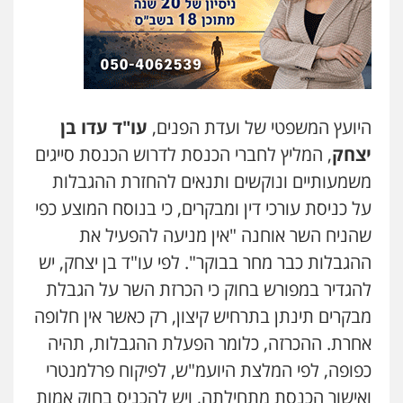
עו"ד אלון ארז
פלילי
צבאי
סמים
אלימות במשפחה
צווארון
לבן
0507368203
היועץ המשפטי של ועדת הפנים,
עו"ד עדו בן
שחר לדובסקי, עו"ד
פלילי
מעצרים וחקירות
עבירות המתה
עורכי
יצחק
, המליץ לחברי הכנסת לדרוש הכנסת סייגים
דין לענייני אסירים
משמעותיים ונוקשים ותנאים להחזרת ההגבלות
0507913332
על כניסת עורכי דין ומבקרים, כי בנוסח המוצע כפי
שהניח השר אוחנה "אין מניעה להפעיל את
גיא זהבי משרד עורכי דין
פלילי
משפחה
ההגבלות כבר מחר בבוקר". לפי עו"ד בן יצחק, יש
503456449
להגדיר במפורש בחוק כי הכרזת השר על הגבלת
מבקרים תינתן בתרחיש קיצון, רק כאשר אין חלופה
עו"ד איהאב ג'לג'ולי
אחרת. ההכרזה, כלומר הפעלת ההגבלות, תהיה
פלילי
מעצרים וחקירות
עורכי דין לענייני
אסירים
כפופה, לפי המלצת היועמ"ש, לפיקוח פרלמנטרי
0505216700
ואישור הכנסת מתחילתה, ויש להכניס בחוק אמות