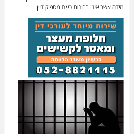
מידה אשר אינן ברורות כעת מספיק דיין.
עו"ד שלומי שרון
פלילי
צבאי
מעצרים וחקירות
0547342002
עו"ד אייל בסרגליק
פלילי
כלכלי
צווארון לבן
עורכי דין לענייני
אסירים
אזרחי
נדל"ן / עסקים
0528488515
עו"ד זוהר ארבל
פלילי
פשיעה חמורה
מעצרים וחקירות
קטינים
0538788878
עו"ד אסף דוק
פלילי
עבירות מין
סמים והימורים
פשיעה
חמורה
חקירות ומעצרים
צווארון לבן והונאה
0526885006