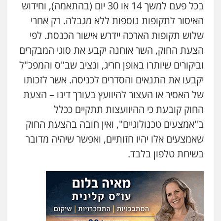
בכל פעם למשך 14 או 30 יום (בהתאמה), וחידוש
עו"ד יניב זוסמן
האיסור לתקופות נוספות ללא מגבלה. רק אחרי
פלילי
כלכלי
פשיעה חמורה
מעצרים
וחקירות
שלוש תקופות הארכה יידרש אישור הכנסת. לפי
0525199949
הצעת החוק, השר אוחנה יקבע את סוגי המבקרים
וביקורים שיותרו באופן חריג, ונציב שב"ס והמפכ"ל
עו"ד אסף גונן
פלילי
פשע חמור
תעבורה
צבא
מעצרים
יקבעו את התנאים והסדרים לכניסה. אשר לזכותו
וחקירות
של האסיר או העצור להיוועץ בעורך דינו – הצעת
0542255161
החוק קובעת כי ההיוועצות תתקיים ככלל
גל דהן – משרד עורך דין פלילי
ב"אמצעים טכנולוגיים", ואין חובה בהצעת החוק
פלילי
פשיעה חמורה
סמים
מעצרים
שאמצעים אלו יהיו חזותיים, ואפשר שיהיה מדובר
וחקירות
0544723840
בשיחת טלפון בלבד.
עו"ד ראוף נג'אר
פלילי
עורכי דין לענייני אסירים
מעצרים
סמים
רכוש
0548009246