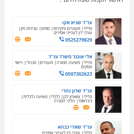
0546657865
עו"ד שגיא אקו
פלילי
מעצרים וחקירות
סמים
עבירות מין
עורכי דין לענייני אסירים
0525279829
אלי אונגר משרד עו"ד
פלילי
פשיעה חמורה
מעצרים
מנהלי
רישוי
עסקים
0507302623
עו"ד שרון נהרי
פלילי
צווארון לבן
כלכלי
פשיעה כלכלית
בינלאומי
הליכי הסגרה
עו"ד שאדי כבהא
פלילי
עורכי דין לענייני אסירים