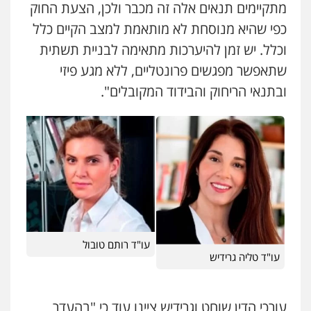
מתקיימים תנאים אלה זה מכבר ולכן, הצעת החוק
כפי שהיא מנוסחת לא מותאמת למצב הקיים כלל
וכלל. יש זמן להיערכות מתאימה לבניית תשתית
שתאפשר מפגשים פרונטליים, ללא מגע פיזי
ובתנאי הריחוק והבידוד המקובלים".
עו"ד אייל אביטל
פלילי
פשיעה חמורה
מעצרים וחקירות
0544712201
עו"ד רותם טובול
עו"ד טליה גרידיש
עו"ד רונן בנדל
משפט פלילי
פשיעה חמורה
פלילי
עורכי הדין שוחט וגרידיש ציינו עוד כי "בהעדר
0524282442