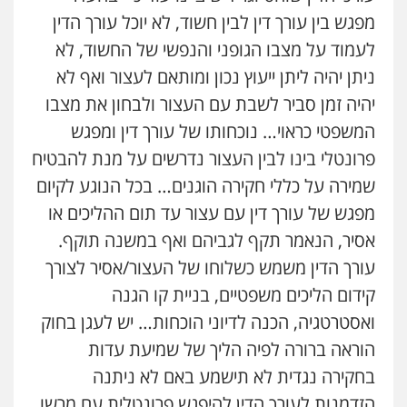
מפגש בין עורך דין לבין חשוד, לא יוכל עורך הדין
לעמוד על מצבו הגופני והנפשי של החשוד, לא
כבריאן, מזר – משרד עורכי דין
ניתן יהיה ליתן ייעוץ נכון ומותאם לעצור ואף לא
פלילי
מעצרים וחקירות
0543986802
יהיה זמן סביר לשבת עם העצור ולבחון את מצבו
המשפטי כראוי… נוכחותו של עורך דין ומפגש
פרונטלי בינו לבין העצור נדרשים על מנת להבטיח
עו"ד בועז קניג
פלילי
משפחה
כלכלי
צבאי
שמירה על כללי חקירה הוגנים… בכל הנוגע לקיום
0507003001
מפגש של עורך דין עם עצור עד תום ההליכים או
אסיר, הנאמר תקף לגביהם ואף במשנה תוקף.
מנשה, אלמוג – עורכי דין
עורך הדין משמש כשלוחו של העצור/אסיר לצורך
פלילי
עבירות תנועה
צווארון לבן
תעבורה
עורכי דין לענייני אסירים
מעצרים וחקירות
קידום הליכים משפטיים, בניית קו הגנה
0546470989
ואסטרטגיה, הכנה לדיוני הוכחות… יש לעגן בחוק
הוראה ברורה לפיה הליך של שמיעת עדות
עו"ד אבי כהן
בחקירה נגדית לא תישמע באם לא ניתנה
פלילי
פשיעה חמורה
קטינים
אלימות
סמים
עבירות מין
הזדמנות לעורך הדין להיפגש פרונטלית עם מרשו,