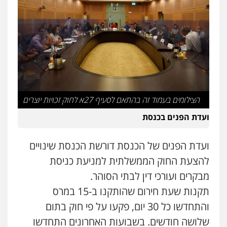
עו"ד שלי גורביץ – לוי
משפט פלילי
פשיעה חמורה
מעצרים
וחקירות
צבאי
תעבורה
0544218336
משרד עורכי דין חן ברוך
פלילי
דיני תעבורה
מעצרים וחקירות
0505078733
הצילומים בעמוד זה בהתאם לסעיף 27א לחוק זכויות יוצרים
ועדת הפנים בכנסת
עו"ד קארין לגטיוי
פלילי
פשיעה חמורה
מעצרים וחקירות
0507446995
ועדת הפנים של הכנסת דורשת הכנסת שינויים
להצעת החוק הממשלתית למניעת כניסת
מבקרים ועורכי דין לבתי הסוהר.
אבי אמר משרד עורכי דין
פלילי
משפחה
אזרחי מסחרי
תקנות שעת חירום שהותקנו ב-15 במרס
0502130230
והתחדשו כל 30 יום, פקעו על פי חוק בתום
שלושה חודשים. בשבועות האחרונים התחדשו