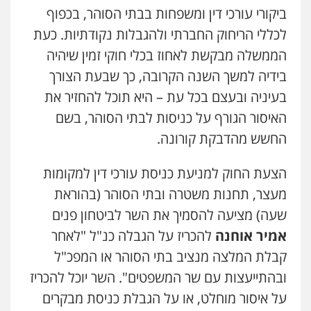
ביקורי עורכי דין ומשפחות בבתי הסוהר, בכפוף
עו"ד אילן אלימלך
פלילי
פשיעה חמורה
תעבורה
אסירים
לכללי הריחוק החברתי ולהגבלות נקודתיות. כעת
0522992110
הממשלה מבקשת לאחוז בכלי חוקי זמין שיהיה
בידיה למשך השנה הקרובה, כך שבעת הצורך
עו"ד יוסי חמצני
בעיניה ובעצם בכל עת – היא תוכל להחזיר את
כלכלי
צווארון לבן
פשיעה כלכלית
עבירות
מס
הלבנת הון
האיסור הגורף על כניסות לבתי הסוהר, בשם
0505471497
החשש מהדבקת קורונה.
הצעת החוק למניעת כניסת עורכי דין למקומות
עו"ד שאדי נאטור
פלילי
פשיעה חמורה
מעצרים וחקירות
מעצר, תחנות משטרה ובתי הסוהר (בהוראת
0509230800
שעה) מציעה להסמיך את השר לביטחון פנים
אמיר אוחנה
להכריז על הגבלה כנ"ל "לאחר
משרד עורכי דין פארס פלאח
קבלת המלצה מנציב בתי הסוהר או המפכ"ל
פלילי
צבאי
צווארון לבן והונאה
ביטוח לאומי
ובהתייעצות עם שר המשפטים". השר יוכל להכריז
0549911449
על איסור מוחלט, או על הגבלת כניסת מבקרים