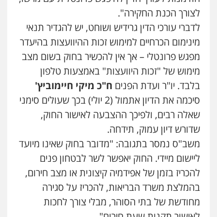
0523647066
לצורך הכנת החקירה".
לדברי עורכי הדין גרידיש ושוחט, יש להגדיר תנאי
ויקי שמואל – משרד עו"ד
מינימום הכרחיים למימוש זכות ההיוועצות בהיעדר
פלילי
משפט פלילי
מפגש פרונטלי – אך אין להכשיר בחוק בשום מצב
0528959600
מימוש של "זכות היוועצות" באמצעות טלפון
בלבד. יו"ר ועדת הפנים
ח"כ מיקי חיימוביץ'
קורל קרוז – עורך דין פלילי
סיכמה את הדיון אתמול (2 יולי) בכך שעולים סימני
משפט פלילי
0545437431
שאלה רבים, ולפיכך ההצבעה לאישור החוק,
שדורש דיון עמוק, תידחה.
משב"ס נמסר בתגובה: "מדובר בחוק שאינו מיועד
עו"ד עלי סעדי
פלילי
פשיעה חמורה
ליווי וייצוג בחקירות
ליישום מיידי. החוק יאפשר לשר לבטחון פנים
ומעצרים
0508824984
להכריז בזמן של אפידמיה קיצונית או מצב חירום,
בהמלצת משרד הבריאות, להכריז על סגירה
עו"ד תומר בנישתי
מחודשת של בתי הסוהר, מבלי צורך לחכות
פלילי
מעצרים וחקירות
צווארון לבן
פשיעה
חמורה
לאישור תקנות שעת חירום".