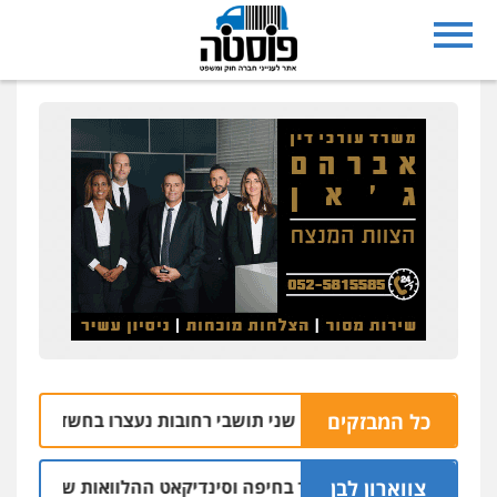
כל המבזקים
שני תושבי רחובות נעצרו בחשד למעורבות בהצתת
07.08 | 04:16
צווארון לבן
יו"ר ש"ס לשעבר בחיפה וסינדיקאט ההלוואות של משפחת הרינג