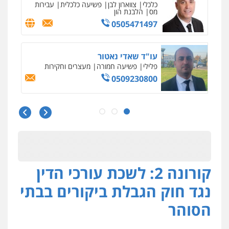
פלילי
צבאי
סמים
אלימות במשפחה
צווארון
לבן
0507368203
שחר לדובסקי, עו"ד
פלילי
מעצרים וחקירות
עבירות המתה
עורכי
דין לענייני אסירים
0507913332
גיא זהבי משרד עורכי דין
פלילי
משפחה
503456449
קורונה 2: לשכת עורכי הדין
עו"ד איהאב ג'לג'ולי
פלילי
מעצרים וחקירות
עורכי דין לענייני
נגד חוק הגבלת ביקורים בבתי
אסירים
0505216700
הסוהר