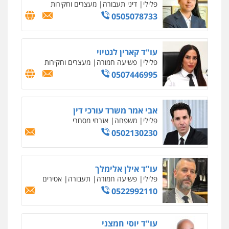
פלילי
כלכלי
פשיעה חמורה
מעצרים
וחקירות
0525199949
עו"ד אסף גונן
פלילי
פשע חמור
תעבורה
צבא
מעצרים
וחקירות
0542255161
גל דהן – משרד עורך דין פלילי
פלילי
פשיעה חמורה
סמים
מעצרים
וחקירות
0544723840
עו"ד ראוף נג'אר
פלילי
עורכי דין לענייני אסירים
מעצרים
סמים
רכוש
0548009246
עו"ד אלון ארז