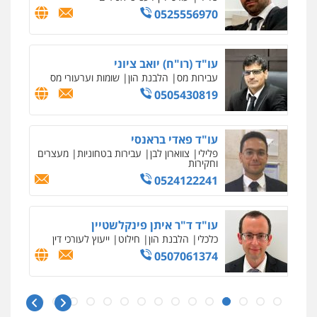
0525556970
עו"ד (רו"ח) יואב ציוני
עבירות מס
הלבנת הון
שומות וערעורי מס
0505430819
עו"ד פאדי בראנסי
פלילי
צווארון לבן
עבירות בטחוניות
מעצרים
וחקירות
0524122241
עו"ד ד"ר איתן פינקלשטיין
כלכלי
הלבנת הון
חילוט
ייעוץ לעורכי דין
0507061374
איומים כתובים
ניר קידר – צלם
תושב סכנין חשוד ששלח הודעות מאיימות לעורך דין
צילום עורכי דין
שירותים מקצועיים לעורכי
מקומי
דין
עו"ד אמיר כהן
0504578527