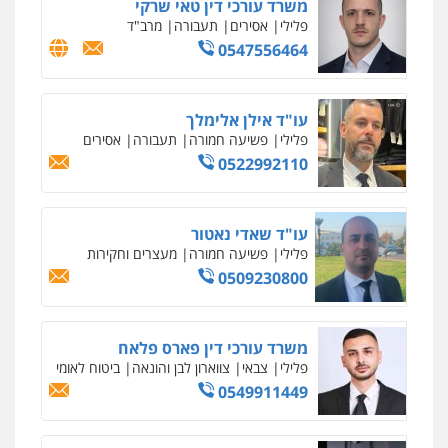
עו"ד יאיר בן סימון
פלילי
תעבורה
אזרחי
נזיקין
ביטוח
0505719060
עו"ד נס בן נתן
פלילי
כלכלי
פשיעה חמורה
נוער
0505555110
עו"ד משה פלמור
פלילי
כלכלי
צווארון לבן
עורכי דין לענייני
אסירים
0549732303
סלימאן אבו שעירה – משרד עורכי דין
פלילי
בטחוני
צבאי
נזיקין
0547780927