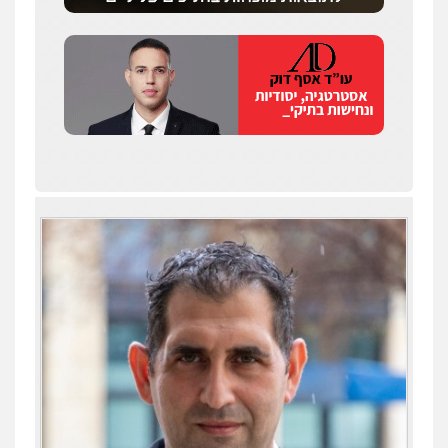
פלילי
עבירות תנועה
צווארון לבן
תעבורה
עורכי דין לענייני אסירים
מעצרים וחקירות
0546470989
עו"ד זוהר ארבל
פלילי
פשיעה חמורה
מעצרים וחקירות
קטינים
0538788878
עו"ד אסף דוק
פלילי
עבירות מין
סמים והימורים
פשיעה
חמורה
חקירות ומעצרים
צווארון לבן והונאה
0526885006
עו"ד שלי גורביץ – לוי
משפט פלילי
פשיעה חמורה
מעצרים
וחקירות
צבאי
תעבורה
0544218336
עו"ד תומר נוה