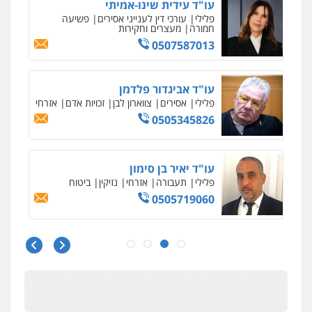
עו"ד אסף גונן
פלילי
פשע חמור
תעבורה
צבא
מעצרים
וחקירות
0542255161
גל דהן – משרד עורך דין פלילי
פלילי
פשיעה חמורה
סמים
מעצרים
וחקירות
0544723840
עו"ד ראוף נג'אר
פלילי
עורכי דין לענייני אסירים
מעצרים
סמים
רכוש
0548009246
עו"ד אלון ארז
פלילי
צבאי
סמים
אלימות במשפחה
צווארון
לבן
0507368203