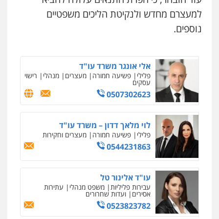
0505345826
עו"ד שגיא אקו
למעצרם מחדש ולנקיטת הליכים משפטיים
פלילי
מעצרים וחקירות
סמים
עבירות מין
עורכי דין לענייני אסירים
נוספים.
0525279829
עו"ד יאיר בן סימון
פלילי
תעבורה
אזרחי
נזיקין
ביטוח
0505719060
אלי אונגר משרד עו"ד
פלילי
פשיעה חמורה
מעצרים
מנהלי
רישוי
עסקים
0507302623
עו"ד נס בן נתן
פלילי
כלכלי
פשיעה חמורה
נוער
0505555110
לוי מלאך דדון – משרד עו"ד
פלילי
פשיעה חמורה
מעצרים וחקירות
0544231863
עו"ד משה פלמור
פלילי
כלכלי
צווארון לבן
עורכי דין לענייני
אסירים
0549732303
עו"ד אלינור טל
עבירות פליליות
משפט מנהלי
עתירות
אסירים
ועדות שחרורים
0523823782
סלימאן אבו שעירה – משרד עורכי דין
פלילי
בטחוני
צבאי
נזיקין