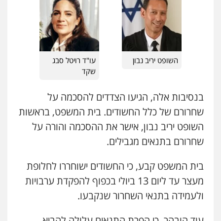
0522992110
עו"ד בועז קניג
פלילי
משפחה
כלכלי
צבאי
0507003001
עו"ד שאדי נאטור
פלילי
פשיעה חמורה
מעצרים וחקירות
0509230800
השופט יריב נבון
עו"ד רויטל סבג
ויקי שמואל – משרד עו"ד
שקד
פלילי
משפט פלילי
0528959600
משרד עורכי דין פארס פלאח
בנסיבות אלה, הגיעו הצדדים להסכמה על
פלילי
צבאי
צווארון לבן והונאה
ביטוח לאומי
שחרורם של כלל החשודים. בית המשפט, בראשות
0549911449
קורל קרוז – עורך דין פלילי
השופט יריב נבון, אישר את ההסכמה והורה על
משפט פלילי
שחרורם בתנאים מגבילים.
0545437431
עו"ד עידית שינו-אמיתי
פלילי
עורכי דין לענייני אסירים
פשיעה
חמורה
מעצרים וחקירות
בית המשפט קבע, כי החשודים ישוחררו לחלופת
0507587013
עו"ד עלי סעדי
מעצר עד ליום 13 ביולי בכפוף להפקדת ערבויות
פלילי
פשיעה חמורה
ליווי וייצוג בחקירות
ומעצרים
ולעמידה בתנאי השחרור שנקבעו.
0508824984
עו"ד אביגדור פלדמן
פלילי
אסירים
צווארון לבן
זכויות אדם
אזרחי
עוד הובהר, כי הפרת התנאים עלולה להביא