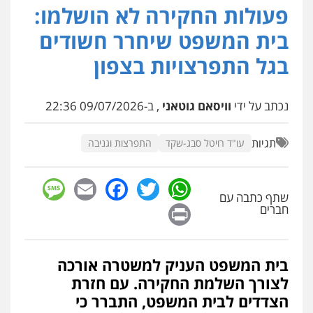
פעולות החקירה לא הושלמו:
שחר לדובסקי, עו"ד
בית המשפט שיחרר חשודים
פלילי
מעצרים וחקירות
עבירות המתה
עורכי
דין לענייני אסירים
בגל התפרצויות בצפון
0507913332
עו"ד איהאב ג'לג'ולי
נכתב על ידי
וויסאם גוטאני
, ב-09/07/2026 22:36
פלילי
מעצרים וחקירות
עורכי דין לענייני
אסירים
תגיות
0505216700
עו"ד רויטל סבג-שקד
התפרצות וגניבה
sage
Facebook
Email
WhatsApp
Twitter
עו"ד שלומי שרון
שתף כתבה עם
פלילי
צבאי
מעצרים וחקירות
Print
חברים
0547342002
בית המשפט העניק למשטרה אורכה
עו"ד אלון קריטי
לצורך השלמת החקירה. עם חזרת
פלילי
כלכלי
אלימות
סמים
מעצרים
0525544654
הצדדים לבית המשפט, התברר כי