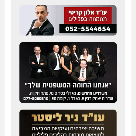
דין לענייני אסירים
0507913332
עו"ד איהאב ג'לג'ולי
פלילי
מעצרים וחקירות
עורכי דין לענייני
אסירים
0505216700
עו"ד שלומי שרון
פלילי
צבאי
מעצרים וחקירות
0547342002
עו"ד אלון קריטי
פלילי
כלכלי
אלימות
סמים
מעצרים
0525544654
מנשה, אלמוג – עורכי דין