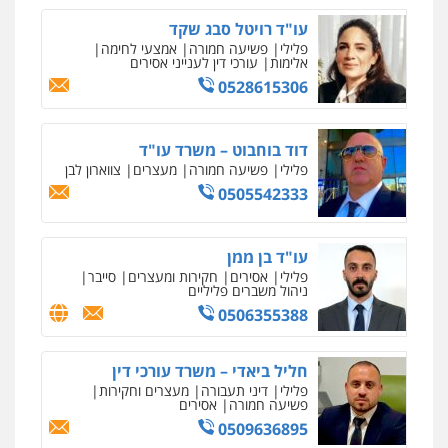
0547780927
עו"ד רויטל סבג שקד
פלילי
פשיעה חמורה
אמצעי לחימה
אלימות
עורכי דין לענייני אסירים
עו"ד אסף גונן
0528615306
פלילי
פשע חמור
תעבורה
צבא
מעצרים
וחקירות
0542255161
דוד בוחבוט – משרד עו"ד
פלילי
פשיעה חמורה
מעצרים
צווארון לבן
0505542333
גל דהן – משרד עורך דין פלילי
פלילי
פשיעה חמורה
סמים
מעצרים
וחקירות
0544723840
עו"ד בן ממן
פלילי
אסירים
חקירות ומעצרים
סייבר
ניהול משברים פליליים
עו"ד ראוף נג'אר
0506355388
פלילי
עורכי דין לענייני אסירים
מעצרים
סמים
רכוש
0548009246
חליל ביאדי – משרד עורכי דין
פלילי
דיני תעבורה
מעצרים וחקירות
פשיעה חמורה
אסירים
עו"ד אלון ארז
0509636895
ניר קידר – צלם
פלילי
צבאי
סמים
אלימות במשפחה
צווארון