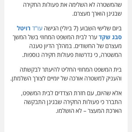
שהמשטרה לא השלימה את פעולות החקירה
שבגינן הוארך מעצרם.
עו"ד שאדי כבהא
פלילי
עורכי דין לענייני אסירים
ביום שלישי השבוע (7 ביולי) הגישה
עו"ד
רויטל
0525556970
סבג שקד
ערר לבית המשפט המחוזי בשל המשך
מעצרם של החשודים. במהלך הדיון טענה
משרד עורכי דין חן ברוך
המשטרה, כי נדרשות פעולות חקירה נוספות.
פלילי
דיני תעבורה
מעצרים וחקירות
0505078733
בית המשפט המחוזי החליט להיעתר לבקשתה
והעניק למשטרה אורכה של יומיים לצורך השלמתן.
עו"ד קארין לגטיוי
פלילי
פשיעה חמורה
מעצרים וחקירות
אלא שהיום, עם חזרת הצדדים לבית המשפט,
0507446995
עו"ד דותן דניאלי
התברר כי פעולות החקירה שבגינן התבקשה
פלילי
פשיעה חמורה
צווארון לבן
פשיעה
הארכת המעצר – לא הושלמו.
כלכלית
עורכי דין לענייני אסירים
נוער
0542442982
עו"ד ירון גיגי
פלילי
צווארון לבן
מעצרים
הליכי הסגרה
0522249087