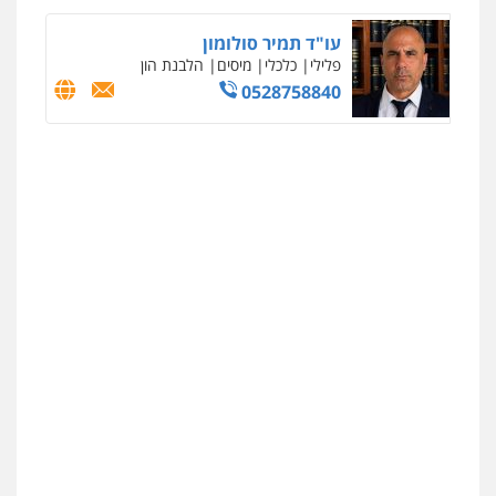
דין
0504578527
עו"ד תמיר סולומון
פלילי
כלכלי
מיסים
הלבנת הון
0528758840
רונן הלל – מוניטין
מחיקת כתבות מגוגל ודחיקת אזכורים
שליליים
שירותים מקצועיים לעורכי דין
0522508109
אחסון אתרים
מהירות
הגנה
גיבוי
תמיכה
שירותים
מקצועיים לעורכי דין
מרכז התחלה חדשה
אסירים
עבירות מין
שירותים מקצועיים
לעורכי דין
0544500346
מאיה בלום, עו"ס, טיפול ושיקום
טיפול בהתמכרויות
שירותים מקצועיים