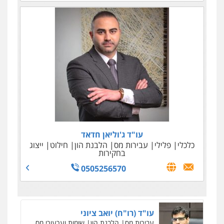
עו"ד ג'וליאן חדאד
כלכלי
פלילי
עבירות מס
הלבנת הון
חילוט
ייצוג
בחקירות
0505256570
עו"ד (רו"ח) יואב ציוני
עבירות מס
הלבנת הון
שומות וערעורי מס