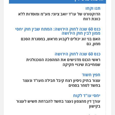
אחסון אתרים
מהירות
הגנה
גיבוי
תמיכה
שירותים
תנו וקחו
מקצועיים לעורכי דין
הדוקטורט של עו"ד יואב ציוני: מע"מ ומוסדות ללא
כוונת רווח
כנס 60 שנה לחוק הירושה: המתח שבין חוק יחסי
מרכז התחלה חדשה
ממון לבין חוק הירושה
אסירים
עבירות מין
שירותים מקצועיים
לעורכי דין
האם בני זוג יכולים לקבוע מראש, במסגרת הסכם
ממון, גם
0544500346
כנס 60 שנה לחוק הירושה
ראשי הכנס מדגישים את המהפכה הטכנולגית
שמחייבת שינויי חקיקה
חפץ חשוד
עצור בתיק ניסיון רצח קיבל חבילה מעו"ד ונעצר
בחשד לסחר בסמים
יחסי עו"ד לקוח
עורך דין מהצפון נעצר בחשד להברחת חשיש לעצור
בקישון