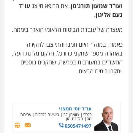
ועו"ד שמעון תורג'מן
. את הרופא מייצג
עו"ד
נעם אליגון
.
מעצרה של עובדת הביטוח הלאומי הוארך ביממה.
כאמור, במהלך היום זומנו והתייצבו לחקירה
באזהרה מספר שחקני כדורגל, חלקם מליגת העל,
החשודים במעורבות בפרשה. שחקנים נוספים
ייחקרו בימים הבאים.
עו"ד יוסי חמצני
כלכלי
צווארון לבן
פשיעה כלכלית
עבירות
מס
הלבנת הון
ניר קידר – צלם
0505471497
צילום עורכי דין
שירותים מקצועיים לעורכי