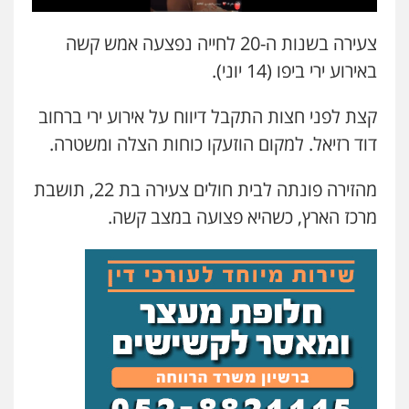
אילן כץ – משרד עורכי דין
משפט פלילי
ייצוג שוטרים וסוהרים
חיילים
צעירה בשנות ה-20 לחייה נפצעה אמש קשה
ועדות חקירה
באירוע ירי ביפו (14 יוני).
0546312410
קצת לפני חצות התקבל דיווח על אירוע ירי ברחוב
עו"ד מאור שגב
דוד רזיאל. למקום הוזעקו כוחות הצלה ומשטרה.
פלילי
פשיעה חמורה
מעצרים וחקירות
0546680127
מהזירה פונתה לבית חולים צעירה בת 22, תושבת
מרכז הארץ, כשהיא פצועה במצב קשה.
עו"ד שנהב אילון
פלילי
פשיעה חמורה
חקירות ומעצרים
נוער
עורכי דין לענייני אסירים
תעבורה
0549475678
עו"ד אורנת קמרון
פלילי
תעבורה
עורכי דין לענייני אסירים
משפחה
נוער
0505417090