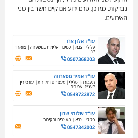
עו"ד משה פלמור
נבדקות. כמו כן, טרם ידוע אם קיים חשד בין שני
פלילי
כלכלי
צווארון לבן
עורכי דין לענייני
אסירים
האירועים.
עו"ד רן כהן רוכברגר
0549732303
דיני צבא
פלילי
צווארון לבן
עו"ד אלון ארז
פלילי
צבאי
סמים
אלימות במשפחה
צווארון
שחר מנדלמן, שלומציון גבאי מנדלמן
לבן
– משרד עורכי דין
0507368203
פלילי
התמחות בייצוג בעבירות מין
ניר קידר – צלם
צילום עורכי דין
שירותים מקצועיים לעורכי
0505522334
דין
עו"ד אמיר מסארווה
0504578527
תעבורה
פלילי
מעצרים וחקירות
עורכי דין
עו"ד אתנה אדרי
לענייני אסירים
פשיעה חמורה
כלכלי
פלילי
מעצרים
0549722872
וחקירות
עורכי דין לענייני אסירים
רונן הלל – מוניטין
מחיקת כתבות מגוגל ודחיקת אזכורים
0502181995
שליליים
שירותים מקצועיים לעורכי דין
עו"ד שלומי שרון
0522508109
פלילי
צבאי
מעצרים וחקירות
עו"ד עמית שלף
0547342002
פלילי
פשיעה חמורה
עורכי דין לענייני
אסירים
סמים
אחסון אתרים