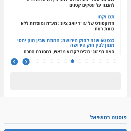
להגנה על עסקים קטנים
תנו וקחו
הדוקטורט של עו"ד יואב ציוני: מע"מ ומוסדות ללא
כוונת רווח
כנס 60 שנה לחוק הירושה: המתח שבין חוק יחסי
ממון לבין חוק הירושה
האם בני זוג יכולים לקבוע מראש, במסגרת הסכם
ממון, גם
כנס 60 שנה לחוק הירושה
ראשי הכנס מדגישים את המהפכה הטכנולגית
שמחייבת שינויי חקיקה
חפץ חשוד
עצור בתיק ניסיון רצח קיבל חבילה מעו"ד ונעצר
בחשד לסחר בסמים
יחסי עו"ד לקוח
פוסטה בסושיאל
עורך דין מהצפון נעצר בחשד להברחת חשיש לעצור
בקישון