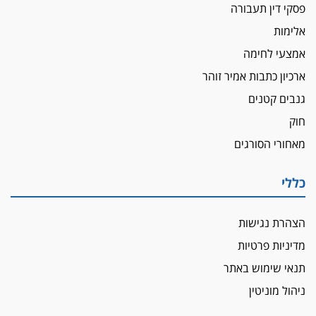
פסקי דין תעבורה
דין ומקרקעין
אלימות
עורך דין ברמת השרון נחקר בחשד למרמה בעסקת
נדל"ן
אמצעי לחימה
"אני מכינה 5-6 ג'וינטים ביום"
ארכיון כתבות אמיר זוהר
תובעת משטרתית פוטרה בחשד לעישון סמים
גנבים קטנים
שנחשף בפעילות בלשים בטלגרם
חוק
לא בכל יום
מאחורי הסורגים
עו"ד שרון נהרי חיתן את בנו הבכור דניאל
הכנסת אישרה
כללי
הגבלת שכר טרחה בייצוג נכי צה"ל ונפגעי פעולות
איבה
הצהרת נגישות
איתות מירושלים
מדיניות פרטיות
יו"ר המחוז צ'צ'קס מכנס ישיבה להדחת
ממלא-מקומו, ועמית בכר שותק
תנאי שימוש באתר
מחאת הפרקליטים והסנגורים
ניהול מוניטין
יצאו לשעה מבית המשפט ועמדו בחוץ לאות הזדהות