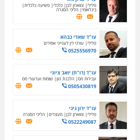
פלילי
צווארון לבן
כלכלי
פשיעה כלכלית
בינלאומי
הליכי הסגרה
עו"ד שאדי כבהא
פלילי
עורכי דין לענייני אסירים
0525556970
עו"ד (רו"ח) יואב ציוני
עבירות מס
הלבנת הון
שומות וערעורי מס
0505430819
עו"ד ירון גיגי
פלילי
צווארון לבן
מעצרים
הליכי הסגרה
0522249087