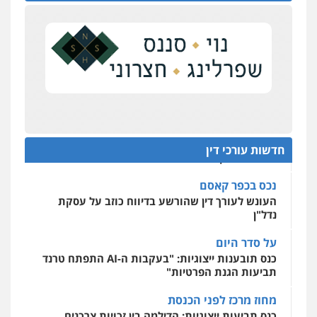
ניר קידר – צלם
יחסי עו"ד לקוח
צילום עורכי דין
שירותים מקצועיים לעורכי
עורכת דין נעצרה בחשד להעברת סם לנאשם בכלא
דין
השרון
0504578527
דבר למיקרופון
רונן הלל – מוניטין
נציב תלונות הציבור על השופטים: עדיף למעט
בפרקטיקה של דיונים "מחוץ לפרוטוקול"
מחיקת כתבות מגוגל ודחיקת אזכורים
שליליים
שירותים מקצועיים לעורכי דין
על חשבון הלקוח
0522508109
מאסר בפועל לעו"ד שעקץ שני מיליון שקל על דירה
חדשות עורכי דין
ששייכת ללקוחותיו
אחסון אתרים
מהירות
הגנה
גיבוי
תמיכה
שירותים
נכס בכפר קאסם
מקצועיים לעורכי דין
העונש לעורך דין שהורשע בדיווח כוזב על עסקת
נדל"ן
על סדר היום
מרכז התחלה חדשה
כנס תובענות ייצוגיות: "בעקבות ה-AI התפתח טרנד
אסירים
עבירות מין
שירותים מקצועיים
לעורכי דין
תביעות הגנת הפרטיות"
0544500346
מחוז מרכז לפני הכנסת
כנס תביעות ייצוגיות: הדילמה בין זכויות צרכנים