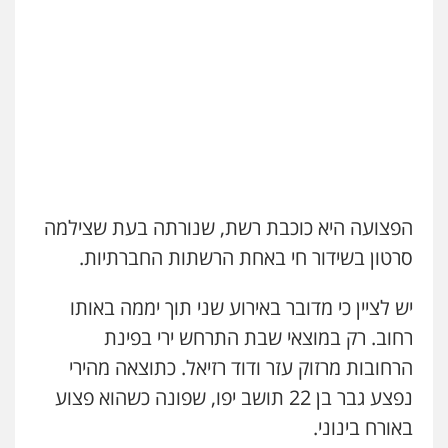
עו"ד משה פלמור
פלילי
כלכלי
צווארון לבן
עורכי דין לענייני
עו"ד שרון נהרי
אסירים
פלילי
צווארון לבן
כלכלי
פשיעה כלכלית
0549732303
בינלאומי
הליכי הסגרה
עו"ד אלון ארז
פלילי
צבאי
סמים
אלימות במשפחה
צווארון
לבן
עו"ד שאדי כבהא
0507368203
פלילי
עורכי דין לענייני אסירים
0525556970
הפצועה היא כוכבת רשת, שנורתה בעת שצילמה
עו"ד אמיר מסארווה
תעבורה
פלילי
מעצרים וחקירות
עורכי דין
סרטון בשידור חי באחת הרשתות החברתיות.
לענייני אסירים
עו"ד (רו"ח) יואב ציוני
0549722872
עבירות מס
הלבנת הון
שומות וערעורי מס
יש לציין כי מדובר באירוע שני תוך יממה באותו
0505430819
רחוב. רק במוצאי שבת התרחש ירי בפינת
עו"ד שלומי שרון
הרחובות מרזוק עזר ודוד רזיאל. כתוצאה מהירי
פלילי
צבאי
מעצרים וחקירות
עו"ד ירון גיגי
נפצע גבר בן 22 תושב יפו, שפונה כשהוא פצוע
0547342002
פלילי
צווארון לבן
מעצרים
הליכי הסגרה
באורח בינוני.
0522249087