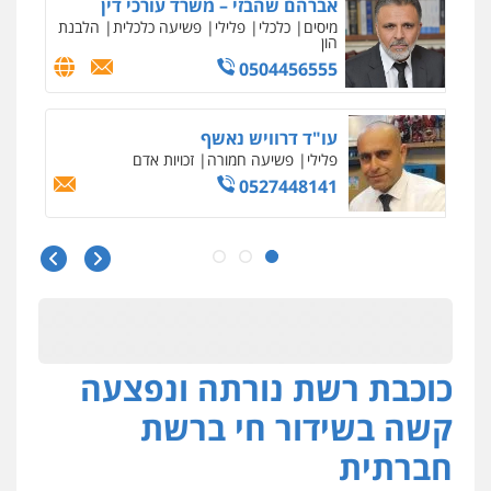
אברהם שהבזי – משרד עורכי דין
מיסים
כלכלי
פלילי
פשיעה כלכלית
הלבנת
הון
0504456555
עו"ד דרוויש נאשף
פלילי
פשיעה חמורה
זכויות אדם
0527448141
עו"ד שילה ענבר
פלילי
כלכלי
מיסים
הלבנת הון
ייעוץ לעורכי
דין
0506216097
כוכבת רשת נורתה ונפצעה
עו"ד תמיר סולומון
פלילי
כלכלי
מיסים
הלבנת הון
קשה בשידור חי ברשת
0528758840
חברתית