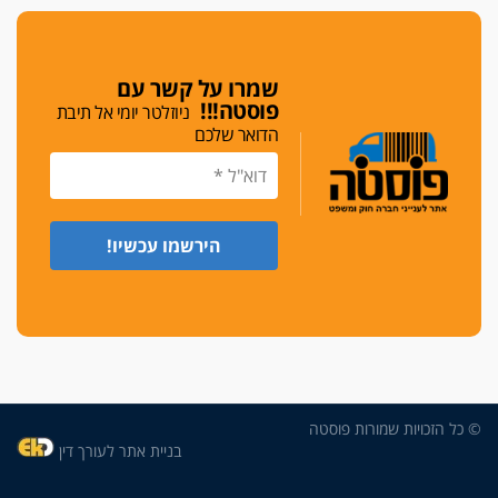
עם השופטים
הביקורת חוגגת
מבקר לשכת עורכי הדין בתביעה נגד "איכות
שמרו על קשר עם
השלטון" בעידן עמית בכר
פוסטה!!!
ניוזלטר יומי אל תיבת
הדואר שלכם
נכנס לאינדקס
עו"ד חגי בנימין חצה את הקווים, מפרקליטות ת"א
למשרד פרטי חדש
לפני נקיטת צעדים
עורך דין נעצר בחשד לסחיטת ראש המועצה יאנוח
ג'ת
חג שמח
כפר מנדא: עורך דין נעצר בחשד להחזקת שני אקדח
גלוק
די לאלימות
© כל הזכויות שמורות פוסטה
פאנל הלשכה על האלימות: "כישלון שמתחיל בחינוך
ונגמר במשטרה"
בניית אתר לעורך דין
מנכ"ל עכשיו