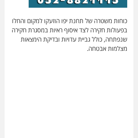
עו"ד חמאדה מסרי
תעבורה
כוחות משטרה של תחנת יפו הוזעקו למקום והחלו
0526631970
בפעולות חקירה לצד איסוף ראיות במסגרת חקירה
שנפתחה, כולל גביית עדויות ובדיקת הימצאות
שני אלגרבלי – משרד עורכי דין
מצלמות אבטחה.
פלילי
עורכי דין לענייני אסירים
תעבורה
0507120031
עו"ד רונן בנדל
משפט פלילי
פשיעה חמורה
פלילי
0524282442
עו"ד יוסי חמצני
כלכלי
צווארון לבן
פשיעה כלכלית
עבירות
מס
הלבנת הון
קורל קרוז – עורך דין פלילי
0505471497
משפט פלילי
0545437431