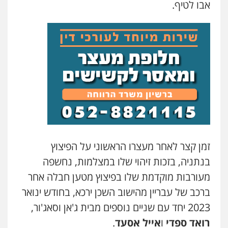
אבו לטיף.
עו"ד דניאל דרוביצקי
פלילי
משפחה
צבאי
0526409925
שחר מנדלמן, שלומציון גבאי מנדלמן
– משרד עורכי דין
פלילי
התמחות בייצוג בעבירות מין
0505522334
עו"ד אלינור מתיתיה
פלילי
תעבורה
צבאי
משפחה
זמן קצר לאחר מעצרו הראשוני על הפיצוץ
0526577766
בנתניה, בזכות זיהוי שלו במצלמות, נחשפה
מעורבות מוקדמת שלו בפיצוץ מטען חבלה אחר
עו"ד עמית רוזנצויג
ברכב של עבריין מהישוב השכן ירכא, בחודש ינואר
משפט פלילי
דיני תעבורה
2023 יחד עם שניים נוספים מבית ג'אן וסאג'ור,
0532700200
רואד ספדי
ו
אייל אסעד
.