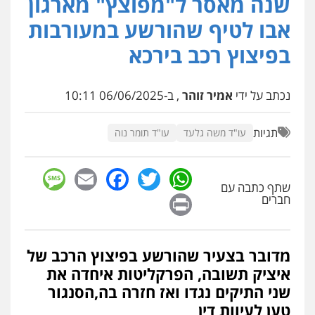
שנה מאסר ל"מפוצץ" מארגון
עו"ד דרוויש נאשף
פלילי
פשיעה חמורה
זכויות אדם
אבו לטיף שהורשע במעורבות
0527448141
בפיצוץ רכב בירכא
חליל ביאדי – משרד עורכי דין
פלילי
דיני תעבורה
מעצרים וחקירות
נכתב על ידי
אמיר זוהר
, ב-06/06/2025 10:11
פשיעה חמורה
אסירים
0509636895
תגיות
עו"ד משה גלעד
עו"ד תומר נוה
עו"ד איהאב זבידאת
sage
Facebook
Email
WhatsApp
Twitter
פלילי
פשיעה חמורה
ארגוני פשע
עבירות
המתה
עבירות מין
שתף כתבה עם
Print
חברים
0509930581
עו"ד יפעת שוורץ סיל
מדובר בצעיר שהורשע בפיצוץ הרכב של
פלילי
תעבורה
איציק תשובה, הפרקליטות איחדה את
0523379525
שני התיקים נגדו ואז חזרה בה,הסנגור
טען לעיוות דין