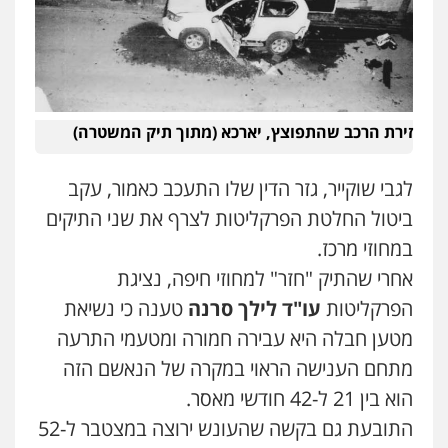
0559600005
עו"ד עינב יתח
פלילי
פשיעה חמורה
עורכי דין לענייני
אסירים
צבאי
0546364651
זירת הרכב שהתפוצץ, יארכא (מתוך תיק המשטרה)
עו"ד עמית שלף
לגבי שוקייר, גזר הדין שלו התעכב כאמור, עקב
פלילי
פשיעה חמורה
עורכי דין לענייני
אסירים
סמים
ביטול החלטת הפרקליטות לצרף את שני התיקים
0542068898
במחוזי מרכז.
אחרי שהתיק "חזר" למחוזי חיפה, נציגת
אייל בן שושן, עורך דין פלילי
הפרקליטות
עו"ד לילך סרנה
טענה כי נשיאת
פלילי
מעצרים וחקירות
פשיעה חמורה
נוער
רישום פלילי
מטען חבלה היא עבירה חמורה ומטעמי התרעה
0522763105
מתחם הענישה הראוי במקרה של הנאשם הזה
הוא בין 21 ל-42 חודשי מאסר.
רעות כהן – משרד עורכי דין
פלילי
צווארון לבן
תעבורה
אסירים
מעצרים
התובעת גם בקשה שהעונש ירוצה במצטבר ל-52
וחקירות