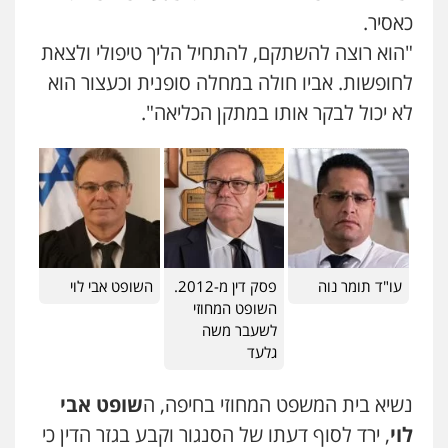
פלילי
צבאי
מעצרים וחקירות
0526655833
כאסיר.
0547342002
"הוא רוצה להשתקם, להתחיל הליך טיפולי ולצאת
עו"ד אורנת קמרון
לחופשות. אביו חולה במחלה סופנית וכעצור הוא
פלילי
תעבורה
עורכי דין לענייני אסירים
עו"ד אלון קריטי
לא יכול לבקר אותו במתקן הכליאה".
משפחה
נוער
פלילי
כלכלי
אלימות
סמים
מעצרים
0505417090
0525544654
שני אלגרבלי – משרד עורכי דין
עו"ד אייל בסרגליק
פלילי
עורכי דין לענייני אסירים
תעבורה
פלילי
כלכלי
צווארון לבן
עורכי דין לענייני
אסירים
אזרחי
נדל"ן / עסקים
0507120031
0528488515
עו"ד תומר נוה
פסק דין מ-2012.
השופט אבי לוי
השופט המחוזי
עו"ד אייל אביטל
עו"ד זוהר ארבל
לשעבר משה
פלילי
פשיעה חמורה
מעצרים וחקירות
פלילי
פשיעה חמורה
מעצרים וחקירות
גלעד
קטינים
0544712201
0538788878
נשיא בית המשפט המחוזי בחיפה, ה
שופט אבי
עו"ד רונן בנדל
לוי
, ירד לסוף דעתו של הסנגור וקבע בגזר הדין כי
עו"ד אסף דוק
משפט פלילי
פשיעה חמורה
פלילי