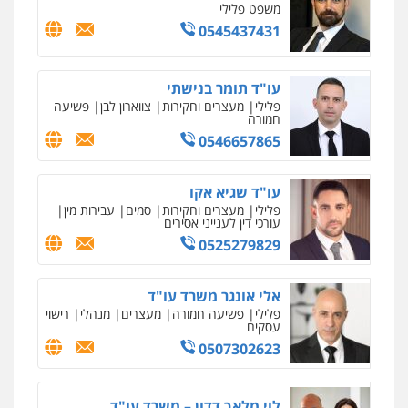
פלילי
צווארון לבן
עבירות בטחוניות
מעצרים
וחקירות
0524122241
עו"ד ד"ר איתן פינקלשטיין
כלכלי
הלבנת הון
חילוט
ייעוץ לעורכי דין
0507061374
עו"ד קארין לגטיוי
פלילי
פשיעה חמורה
מעצרים וחקירות
0507446995
עו"ד אלינור טל
עבירות פליליות
משפט מנהלי
עתירות
אסירים
ועדות שחרורים
0523823782
עו"ד רויטל סבג שקד