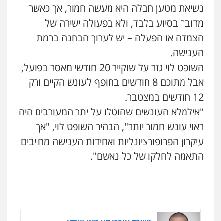
פלילי
עבירות מין
סמים והימורים
פשיעה
נשיאת מטען חבלה היא מעשה חמור, אך כאשר
חמורה
חקירות ומעצרים
צווארון לבן והונאה
0524282442
מדובר בסיוע בלבד, ולא בפעולה ישירה של
0526885006
הצמדה או הפעלה – יש לערוך הבחנה ברמת
כבריאן, מזר – משרד עורכי דין
עו"ד שלי גורביץ – לוי
הענישה.
פלילי
מעצרים וחקירות
משפט פלילי
פשיעה חמורה
מעצרים
השופט לוי גזר על שוקייר 20 חודשי מאסר בפועל,
וחקירות
צבאי
תעבורה
0543986802
0544218336
אבל מתוכם 8 חודשים בחופף לעונש הקיים ורק
12 חודשים במצטבר.
עו"ד אבי כהן
עו"ד עלי סעדי
פלילי
פשיעה חמורה
קטינים
אלימות
"אילמלא העונשים שהוטלו על יתר המעורבים היה
סמים
עבירות מין
פלילי
פשיעה חמורה
ליווי וייצוג בחקירות
ומעצרים
ראוי עונש חמור יותר", הבהיר השופט לוי, "אך
0523647066
0508824984
עיקרון הפרופורציונליות ואחידות הענישה מחייבים
התאמה לחלקו של כל נאשם".
ויקי שמואל – משרד עו"ד
עו"ד ירון גיגי
פלילי
משפט פלילי
פלילי
צווארון לבן
מעצרים
הליכי הסגרה
0528959600
0522249087
קורל קרוז – עורך דין פלילי