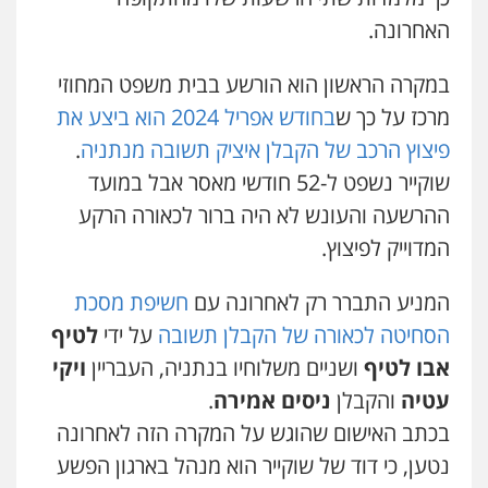
עו"ד עידית שינו-אמיתי
האחרונה.
פלילי
עורכי דין לענייני אסירים
פשיעה
חמורה
מעצרים וחקירות
0507587013
במקרה הראשון הוא הורשע בבית משפט המחוזי
מרכז על כך ש
בחודש אפריל 2024 הוא ביצע את
פיצוץ הרכב של הקבלן איציק תשובה מנתניה
.
עו"ד אביגדור פלדמן
פלילי
אסירים
צווארון לבן
זכויות אדם
אזרחי
שוקייר נשפט ל-52 חודשי מאסר אבל במועד
0505345826
ההרשעה והעונש לא היה ברור לכאורה הרקע
המדוייק לפיצוץ.
עו"ד נס בן נתן
פלילי
כלכלי
פשיעה חמורה
נוער
המניע התברר רק לאחרונה עם
חשיפת מסכת
0505555110
הסחיטה לכאורה של הקבלן תשובה
על ידי
לטיף
אבו לטיף
ושניים משלוחיו בנתניה, העבריין
ויקי
אסף כרמונה – עורך דין פלילי
עטיה
והקבלן
ניסים אמירה
.
פלילי
פשיעה חמורה
כלכלי
מעצרים
וחקירות
בכתב האישום שהוגש על המקרה הזה לאחרונה
0522540777
נטען, כי דוד של שוקייר הוא מנהל בארגון הפשע