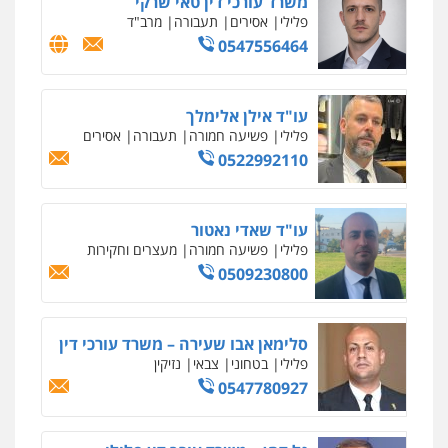
משרד עורכי דין טאי שרקי
משפט פלילי
פלילי
אסירים
תעבורה
מרב"ד
0545437431
0547556464
עו"ד תומר בנישתי
פלילי
מעצרים וחקירות
צווארון לבן
פשיעה
עו"ד אילן אלימלך
חמורה
פלילי
פשיעה חמורה
תעבורה
אסירים
0546657865
0522992110
עו"ד שגיא אקו
פלילי
מעצרים וחקירות
סמים
עבירות מין
עו"ד שאדי נאטור
עורכי דין לענייני אסירים
פלילי
פשיעה חמורה
מעצרים וחקירות
0525279829
0509230800
אלי אונגר משרד עו"ד
פלילי
פשיעה חמורה
מעצרים
מנהלי
רישוי
סלימאן אבו שעירה – משרד עורכי דין
עסקים
פלילי
בטחוני
צבאי
נזיקין
0507302623
0547780927
לוי מלאך דדון – משרד עו"ד