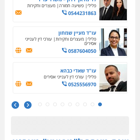
פלילי
פשיעה חמורה
אמצעי לחימה
אלימות
עורכי דין לענייני אסירים
0528615306
עו"ד רועי אטיאס
משפט פלילי
פשיעה חמורה
צווארון לבן
525043999
עו"ד אסף כהן
פלילי
פשיעה חמורה
סמים והימורים
מעצרים וחקירות
0526555488
עורך דין תמיר אלטיט
פלילי
תעבורה
0545577862