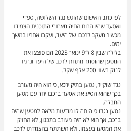
עו"ד יניב זוסמן
לפי כתב האישום שהוגש נגד השלושה, ספדי
פלילי
כלכלי
פשיעה חמורה
מעצרים
וחקירות
ואסעד שהיו הרוח החיה מאחורי התוכנית הצמידו
0525199949
מכשיר מעקב לרכבו של היעד, ועקבו אחריו במשך
ימים.
עו"ד אמיר נאטור
בלילה שבין 8 ל־9 ינואר 2023 הם פוצצו את
פלילי
פשיעה חמורה
צווארון לבן
מעצרים
0543326767
המטען שהוסתר מתחת לרכב של היעד וגרמו
לנזק בשווי 200 אלף שקל.
עו"ד פאדי זועבי
נגד שוקייר, נטען בתיק ירכא, כי הוא היה מעורב
פלילי
פשיעה חמורה
סמים
עורכי דין לענייני
אסירים
תעבורה
בכך שהוא הסיע את אסעד ברכבו יחד עם מטען
0506984757
החבלה.
נטען נגדו כי היתה לו מודעות מלאה למטען שהיה
עו"ד אתנה אדרי
פשיעה חמורה
כלכלי
פלילי
מעצרים
ברכב, אך הוא לא היה מעורב בתכנון, לא החזיק
וחקירות
עורכי דין לענייני אסירים
את המטען בעצמו, ולא השתתף בהצמדתו לרכב
0502181995