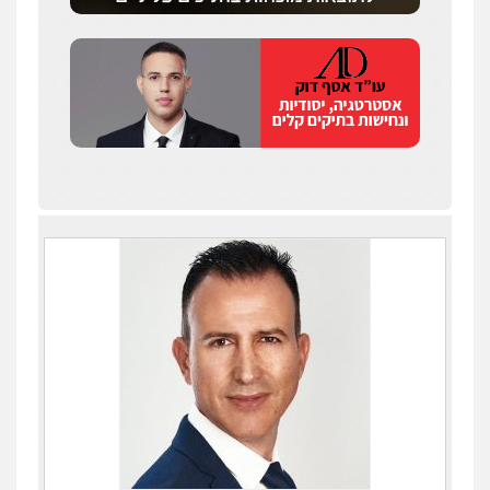
עו"ד אורנת קמרון
פלילי
תעבורה
עורכי דין לענייני אסירים
משפחה
נוער
0505417090
שני אלגרבלי – משרד עורכי דין
פלילי
עורכי דין לענייני אסירים
תעבורה
0507120031
עו"ד אייל אביטל
פלילי
פשיעה חמורה
מעצרים וחקירות