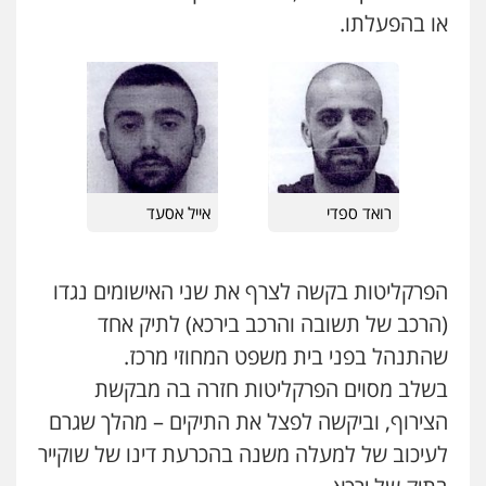
או בהפעלתו.
עו"ד גיורא זילברשטיין
פלילי
פשיעה חמורה
מעצרים וחקירות
0505212444
גיל פרידמן – משרד עו"ד
פלילי
צווארון לבן
מעצרים וחקירות
מחיקת
רישום פלילי
רואד ספדי
אייל אסעד
0503366733
הפרקליטות בקשה לצרף את שני האישומים נגדו
עורך דין פלילי רובי גלבוע
(הרכב של תשובה והרכב בירכא) לתיק אחד
פלילי
פשיעה חמורה
צווארון לבן
תעבורה
0505537656
שהתנהל בפני בית משפט המחוזי מרכז.
בשלב מסוים הפרקליטות חזרה בה מבקשת
הצירוף, וביקשה לפצל את התיקים – מהלך שגרם
חנא בולוס – משרד עורכי דין
לעיכוב של למעלה משנה בהכרעת דינו של שוקייר
פלילי
פשיעה חמורה
צווארון לבן
נזיקין
0546661544