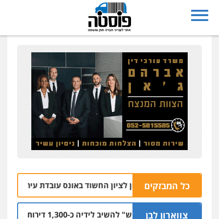
כל המבזקים
אש עיריית ראשון לציון החשוד באונס עובדת עירייה
10.08 | 13:52
צווארון לבן
ת מ"חלמיש" להשיב לידיה כ-1,300 דירות שנבנו לטובת הציבור