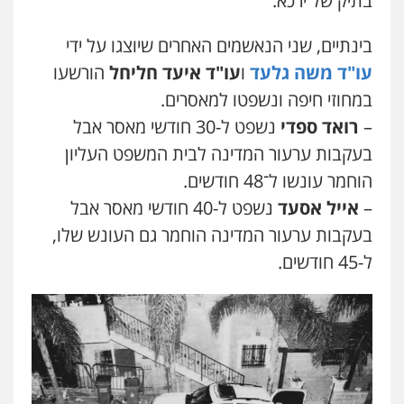
בתיק של ירכא.
בינתיים, שני הנאשמים האחרים שיוצגו על ידי
עו"ד קובי בן שעיה
עו"ד משה גלעד
ו
עו"ד איעד חליחל
הורשעו
פלילי
צווארון לבן
צבאי
0524040052
במחוזי חיפה ונשפטו למאסרים.
–
רואד ספדי
נשפט ל-30 חודשי מאסר אבל
בעקבות ערעור המדינה לבית המשפט העליון
עו"ד אורי רינצקי
פלילי
כלכלי
ניהול משפטים
הוחמר עונשו ל־48 חודשים.
0506216813
–
אייל אסעד
נשפט ל-40 חודשי מאסר אבל
בעקבות ערעור המדינה הוחמר גם העונש שלו,
עו"ד אשרף שחאדה
ל-45 חודשים.
פלילי
פשיעה חמורה
מעצרים וחקירות
תעבורה
0549535659
עו"ד זקי אלעברה
פלילי
פשיעה חמורה
עורכי דין לענייני אסירים