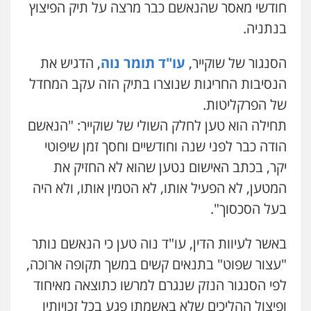
חודשי מאסר שהנאשם כבר מרצה על תיק הפיצוץ
0506277425
בנתניה.
עו"ד מאור שגב
הסנגור של שוקייר,
עו"ד תומר נוה
, הדגיש את
פלילי
פשיעה חמורה
מעצרים וחקירות
הנסיבות החריגות שנוצרו בתיק הזה עקב המחדל
0546680127
של הפרקליטות.
תחילה הוא טען לחלק השולי של שוקייר: "הנאשם
עו"ד נעם שביט
פלילי
פשיעה חמורה
מיסים
הלבנת הון
גיא זהבי משרד עורכי דין
הודה כבר לפני שנה וחודשיים וחסך זמן שיפוטי
פסיכיאטריה משפטית
פלילי
משפחה
יקר, בכתב האישום נטען שהוא לא החזיק את
0506216048
503456449
המטען, לא הפעיל אותו, לא הטמין אותו, ולא היה
בעל הסכסוך".
עו"ד דותן דניאלי
עו"ד איהאב ג'לג'ולי
פלילי
פשיעה חמורה
צווארון לבן
פשיעה
כלכלית
עורכי דין לענייני אסירים
נוער
פלילי
מעצרים וחקירות
עורכי דין לענייני
באשר לעיוות הדין, עו"ד נוה טען כי הנאשם נותר
אסירים
0542442982
0505216700
"עצור שפוט" בתנאים קשים במשך תקופה ארוכה,
לפי הסנגור הנזק שנגרם למרשו כתוצאה מאיחוד
עו"ד יצחק איצקוביץ'
עו"ד שלומי שרון
ופיצול ההליכים שלא באשמתו פגע בכל זכויותיו
פלילי
פשיעה חמורה
צווארון לבן