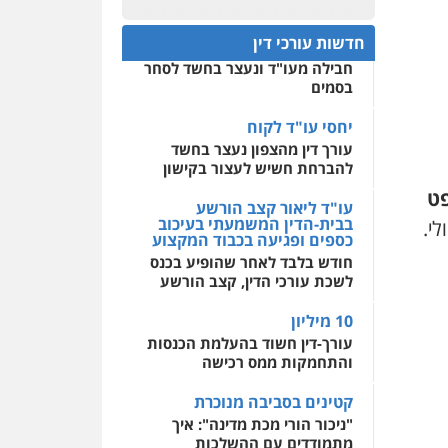
פלילי
אסירים
חקירות
ומעצרים
סייבר
ניהול
חפץ חשוד
0522508109
משברים פליליים
חדשות עורכי דין
עצור בתיק ניסיון רצח קיבל
חבילה מעו"ד ונעצר בחשד לסחר
אחסון אתרים
0506355388
בסמים
מהירות
הגנה
גיבוי
תמיכה
שירותים מקצועיים
לעורכי דין
יחסי עו"ד לקוח
עו"ד דרוויש נאשף
עורך דין מהצפון נעצר בחשד
פלילי
פשיעה חמורה
זכויות
אדם
להברחת חשיש לעצור בקישון
מרכז התחלה חדשה
0527448141
ט
אסירים
עבירות מין
עו"ד ליאור קצב הורשע
שירותים מקצועיים לעורכי
בבית-הדין המשמעתי בעיכוב
דין
כספים ופגיעה בכבוד המקצוע
חליל ביאדי – משרד
עורכי דין
חודש בלבד לאחר שהופיע בכנס
0544500346
פלילי
דיני תעבורה
מעצרים
לשכת עורכי הדין, קצב הורשע
וחקירות
פשיעה חמורה
אסירים
10 מיליון
0509636895
עורך-דין חשוד בהעלמת הכנסות
והתחמקות ממס רכישה
עו"ד איהאב זבידאת
פלילי
פשיעה חמורה
ארגוני
קטינים בסביבה מנוכרת
פשע
עבירות המתה
עבירות מין
"ניכור הורי מכת מדינה": איך
מתמודדים עם ההשלכות