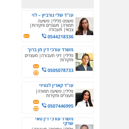
0526885006
עו"ד שלי גורביץ – לוי
משפט פלילי
פשיעה
חמורה
מעצרים וחקירות
צבאי
תעבורה
0544218336
משרד עורכי דין חן ברוך
פלילי
דיני תעבורה
מעצרים
וחקירות
0505078733
עו"ד קארין לגטיוי
פלילי
פשיעה חמורה
מעצרים וחקירות
0507446995
משרד עורכי דין טאי
שרקי
פלילי
אסירים
תעבורה