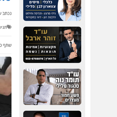
נכתב על
תגיו
שתף כת