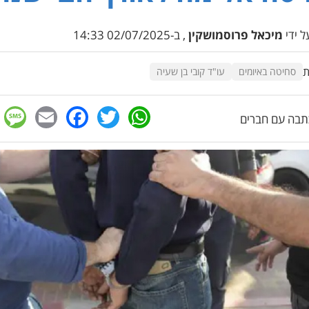
 ידי
מיכאל פרוסמושקין
, ב-02/07/2025 14:33
ת
סחיטה באיומים
עו"ד קובי בן שעיה
e
cebook
mail
WhatsApp
Twitter
בה עם חברים