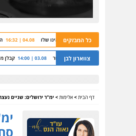
כל המבזקים
הצהרת תובע נגד ש
04.08 | 16:32
 דיור
צווארון לבן
קבלן מוכר שפשט רגל חשו
03.08 | 14:00
דף הבית
>
אלימות
>
ימ"ר ירושלים: שניים נעצ
ימ"
סחי