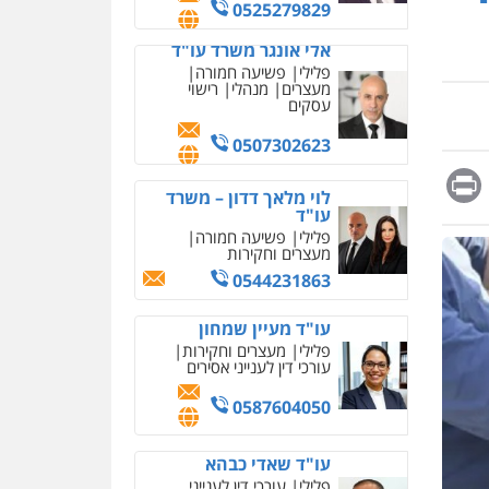
מחיקת כתבות מגוגל
0525279829
ודחיקת אזכורים שליליים
שירותים מקצועיים לעורכי
אלי אונגר משרד עו"ד
דין
פלילי
פשיעה חמורה
מעצרים
מנהלי
רישוי
0522508109
עסקים
אחסון אתרים
0507302623
מהירות
הגנה
גיבוי
Messag
Print
Fa
E
תמיכה
שירותים מקצועיים
לוי מלאך דדון – משרד
לעורכי דין
עו"ד
פלילי
פשיעה חמורה
מעצרים וחקירות
מרכז התחלה חדשה
0544231863
אסירים
עבירות מין
שירותים מקצועיים לעורכי
דין
עו"ד מעיין שמחון
פלילי
מעצרים וחקירות
0544500346
עורכי דין לענייני אסירים
מאיה בלום, עו"ס,
0587604050
טיפול ושיקום
טיפול בהתמכרויות
שירותים מקצועיים לעורכי
עו"ד שאדי כבהא
דין
פלילי
עורכי דין לענייני