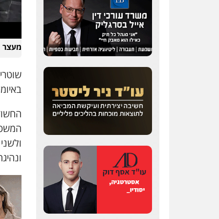
מעצר ח
שוטרי
באיומ
החשוד
המשטר
ולשני 
ונהיגה