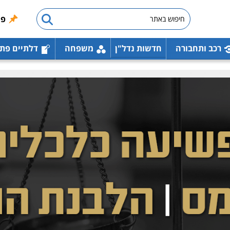
פו
רכב ותחבורה
חדשות נדל"ן
משפחה
דלתיים פת