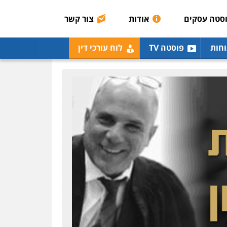
0507003001
סטה עסקים
אודות
צור קשר
מנשה, אלמוג – עורכי דין
וחות
פוסטה TV
לוח עורכי דין
פלילי
עבירות תנועה
צווארון לבן
תעבורה
עורכי
דין לענייני אסירים
מעצרים
וחקירות
0546470989
עו"ד אבי כהן
פלילי
פשיעה חמורה
קטינים
אלימות
סמים
עבירות מין
0523647066
ויקי שמואל – משרד עו"ד
פלילי
משפט פלילי
0528959600