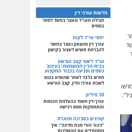
עו"ד גיורא זילברשטיין
חפץ חשוד
פלילי
פשיעה חמורה
0522508109
חדשות עורכי דין
מעצרים וחקירות
עצור בתיק ניסיון רצח קיבל
0505212444
חבילה מעו"ד ונעצר בחשד לסחר
אחסון אתרים
בסמים
מהירות
הגנה
גיבוי
תמיכה
שירותים מקצועיים
ר
עו"ד אסף גונן
לעורכי דין
יחסי עו"ד לקוח
פלילי
פשע חמור
תעבורה
MDMA לפי החשד
עורך דין מהצפון נעצר בחשד
צבא
מעצרים וחקירות
להברחת חשיש לעצור בקישון
ד
מרכז התחלה חדשה
0542255161
אסירים
עבירות מין
עו"ד ליאור קצב הורשע
שירותים מקצועיים לעורכי
בבית-הדין המשמעתי בעיכוב
דין
כספים ופגיעה בכבוד המקצוע
גל דהן – משרד עורך דין
חודש בלבד לאחר שהופיע בכנס
פלילי
0544500346
לשכת עורכי הדין, קצב הורשע
פלילי
פשיעה חמורה
מרשו
סמים
מעצרים וחקירות
יל".
10 מיליון
0544723840
עורך-דין חשוד בהעלמת הכנסות
והתחמקות ממס רכישה
גיל פרידמן – משרד עו"ד
פלילי
צווארון לבן
מעצרים
קטינים בסביבה מנוכרת
וחקירות
מחיקת רישום פלילי
"ניכור הורי מכת מדינה": איך
0503366733
מתמודדים עם ההשלכות