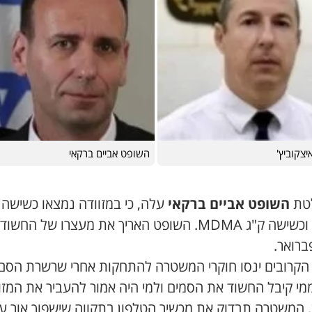
יצקוביץ'
השופט אביים ברקאי
טת
השופט אביים ברקאי
עלה, כי במזוודה נמצאו כשישה 
קטמין וכשישה ק"ג MDMA. השופט האריך את מעצרו של החשו
 הקרובים ינסו חוקרי המשטרה להתחקות אחרי שרשרת הסם
מי קיבל החשוד את הסמים ולמי היה אמור להעביר את המזו
ן, המשטרה תבדוק את מכשיר הטלפון בתקווה שישפוך אור ע