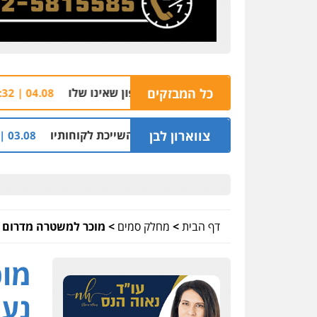
כל המבזקים
הצהרת תובע נ
04.08 | 16:32
צווארון לבן
ליון שקל על דירה השייכת לקוחותיו
חלק מאזור הת
03.08 | 19:52
דף הבית
>
מחלק סמים
>
מוכר למשטרה מדרום ת"א נעצר ב
מוכ