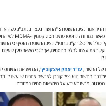
הדיון אמר נציג המשטרה: "החשוד נעצר בנתב"ג כשהוא חז
לארץ, כאשר במזוודה נתפסו סמים מסוג קטמין ו-
במשקל כולל של כ-12 ק"ג ברוטו". נציג המשטרה הוסיף כי החשו
וקשר את עצמו לחלק מהסמים, אך לגבי השאר טען שאינם
לו.
ו של החשוד,
עו"ד יצחק איצקוביץ'
, הכחיש את המיוחס ל
לדברי החשוד הוא נפל קורבן לאנשים אחרים ש"עשו לו תרג
הסנגור, מרשו לא ידע על הימצאות סמים במזוודה.