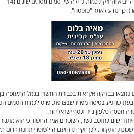
בחשד לייבוא והחזקת כמות גדולה של סמים מסוגים שונים (14
). כך נודע לאתר "פוסטה".
 נמצאו בבדיקה אקראית בכבודת החשוד בנמל התעופה בן
ן, בעת שהגיע בטיסה מפריז שבצרפת. פרט לכמות הסמים הגד
 תפסה טלפון נייד וכסף ישראלי וזר.
יותו רשום כתושב נשר, לשוטרים אמר החשוד כי הוא מתגורר
 שכונת התקווה. לכן חקירתו הועברה לשוטרי תחנת דרום תל