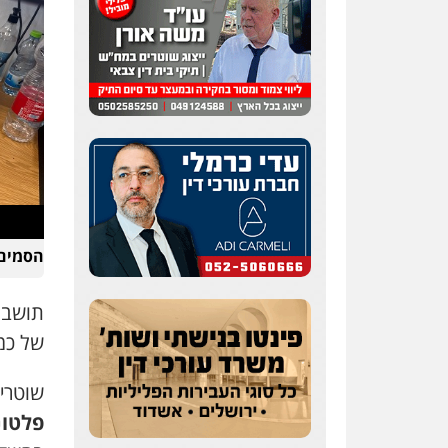
עו"ד אלון קריטי
פלילי
כלכלי
אלימות
סמים
מעצרים
0525544654
שני אלגרבלי – משרד
עורכי דין
הסמים
פלילי
עורכי דין לענייני
אסירים
תעבורה
0507120031
תושב 
של כמ
עו"ד רונן בנדל
משפט פלילי
פשיעה
חמורה
פלילי
שוטרי
פלטונ
0524282442