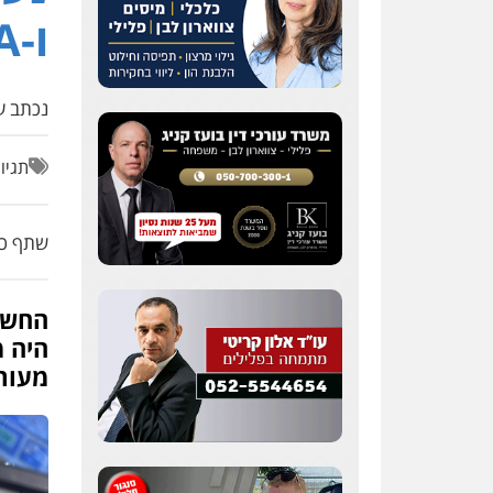
ו-MDMA
נכתב על
תגיו
שתף כת
החשוד
היה מ
מעורב