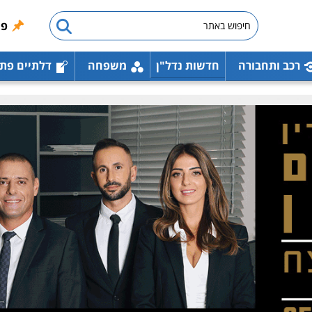
פו
רכב ותחבורה
חדשות נדל"ן
משפחה
דלתיים פת