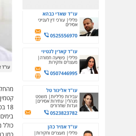
0523823782
עו"ד אמיר כהן
פלילי
מעצרים וחקירות
תעבורה
0537470000
עו"ד ירון גיגי
פלילי
צווארון לבן
מעצרים
הליכי הסגרה
עו"ד א
0522249087
מהחל
עו"ד רויטל סבג שקד
פלילי
פשיעה חמורה
אמצעי לחימה
אלימות
18 בפברואר.
עורכי דין לענייני אסירים
0528615306
בימים
כולל מ
עו"ד רועי אטיאס
כמו כ