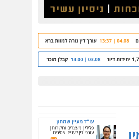
קורל קרוז – עורך דין
פלילי
משפט פלילי
0545437431
עורך דין נורה למוות בראשון לציון, הלקוח שחשוד ברצח – נעצר
עו"ד עלי סעדי
פלילי
פשיעה חמורה
ליווי
וייצוג בחקירות ומעצרים
קבלן מוכר שפשט רגל חשוד בהסתרת זכויות בנכסי 
03.08 | 14:00
0508824984
עו"ד תומר בנישתי
פלילי
מעצרים וחקירות
צווארון לבן
פשיעה חמורה
0546657865
ניר קידר – צלם
צילום עורכי דין
שירותים
מקצועיים לעורכי דין
עו"ד מעיין שמחון
פלילי
מעצרים וחקירות
0504578527
עורכי דין לענייני אסירים
טמין
רונן הלל – מוניטין