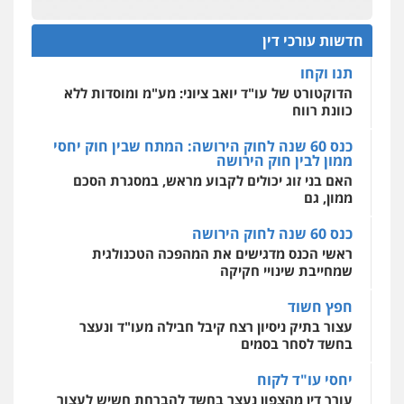
תנו וקחו
פלילי
פשע חמור
תעבורה
צבא
מעצרים
0525556970
הדוקטורט של עו"ד יואב ציוני: מע"מ ומוסדות ללא
וחקירות
חדשות עורכי דין
כוונת רווח
0542255161
מרכז התחלה חדשה
כנס 60 שנה לחוק הירושה: המתח שבין חוק יחסי
עו"ד קארין לגטיוי
אסירים
עבירות מין
שירותים מקצועיים
ממון לבין חוק הירושה
לעורכי דין
גל דהן – משרד עורך דין פלילי
פלילי
פשיעה חמורה
מעצרים וחקירות
האם בני זוג יכולים לקבוע מראש, במסגרת הסכם
פלילי
פשיעה חמורה
סמים
מעצרים
0544500346
0507446995
ממון, גם
וחקירות
0544723840
כנס 60 שנה לחוק הירושה
עו"ד אלינור טל
ראשי הכנס מדגישים את המהפכה הטכנולגית
עבירות פליליות
משפט מנהלי
עתירות
גיל פרידמן – משרד עו"ד
שמחייבת שינויי חקיקה
אסירים
ועדות שחרורים
פלילי
צווארון לבן
מעצרים וחקירות
מחיקת
0523823782
רישום פלילי
חפץ חשוד
0503366733
עצור בתיק ניסיון רצח קיבל חבילה מעו"ד ונעצר
בחשד לסחר בסמים
עו"ד אמיר כהן
פלילי
מעצרים וחקירות
תעבורה
יחסי עו"ד לקוח
עורך דין פלילי רובי גלבוע
0537470000
פלילי
פשיעה חמורה
צווארון לבן
תעבורה
עורך דין מהצפון נעצר בחשד להברחת חשיש לעצור
בקישון
0505537656
עו"ד ליאור קצב הורשע בבית-הדין המשמעתי
עו"ד ירון גיגי
בעיכוב כספים ופגיעה בכבוד המקצוע