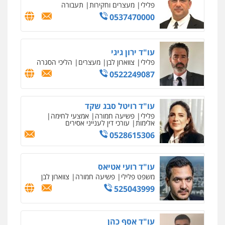
פלילי
מעצרים וחקירות
תעבורה
0537470000
עו"ד ירון גיגי
פלילי
צווארון לבן
מעצרים
הליכי הסגרה
0522249087
עו"ד רויטל סבג שקד
פלילי
פשיעה חמורה
אמצעי לחימה
אלימות
עורכי דין לענייני אסירים
0528615306
עו"ד רועי אטיאס
משפט פלילי
פשיעה חמורה
צווארון לבן
525043999
עו"ד אסף כהן