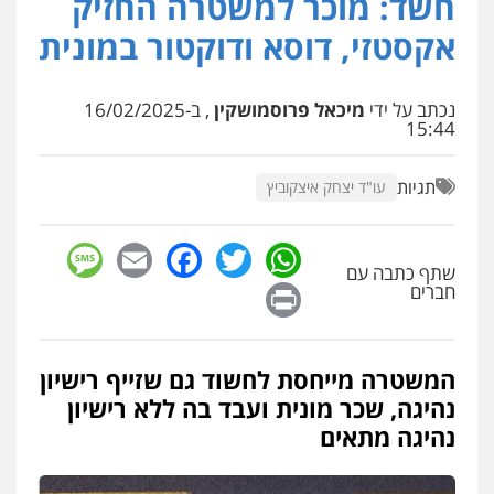
חשד: מוכר למשטרה החזיק
פלילי
פשיעה חמורה
ארגוני פשע
עבירות
אקסטזי, דוסא ודוקטור במונית
המתה
עבירות מין
0509930581
נכתב על ידי
מיכאל פרוסמושקין
, ב-16/02/2025
15:44
עו"ד יפעת שוורץ סיל
פלילי
תעבורה
0523379525
תגיות
עו"ד יצחק איצקוביץ
sage
Facebook
Email
WhatsApp
Twitter
עו"ד אליה חן ברק
שתף כתבה עם
פלילי
פשיעה חמורה
ליווי וייצוג בחקירות
Print
ומעצרים
אסירים
נוער
חברים
0525914163
המשטרה מייחסת לחשוד גם שזייף רישיון
עו"ד שאדי נאטור
נהיגה, שכר מונית ועבד בה ללא רישיון
פלילי
פשיעה חמורה
מעצרים וחקירות
נהיגה מתאים
0509230800