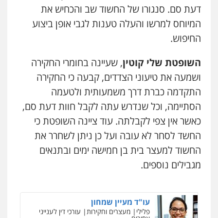
דעת סם. סנגורו של החשוד שב והכחיש את
0523647066
המיוחס למרשו והעלה טענות לגבי אופן ביצוע
עו"ד זקי אלעברה
פלילי
פשיעה חמורה
עורכי דין לענייני אסירים
החיפוש.
קורל קרוז – עורך דין פלילי
0559600005
משפט פלילי
0545437431
השופטת שלי קוטין
, שעיינה בחומרי החקירה
ושמעה את טיעוני הצדדים, קבעה כי החקירה
עו"ד מירב נוסבוים
פלילי
מעצרים וחקירות
נוער
עורכי דין
התקדמה כברת דרך משמעותית ולטעמה
עו"ד עלי סעדי
לענייני אסירים
פלילי
פשיעה חמורה
ליווי וייצוג בחקירות
הסתיימה, וכל שנדרש עתה לקבל חוות דעת סם,
0522331443
ומעצרים
0508824984
כאשר אין צפי לקבלתה. עוד ציינה השופטת כי
רעות כהן – משרד עורכי דין
החשד לסחר לא עובה ועל כן ניתן לשחרר את
פלילי
צווארון לבן
תעבורה
אסירים
מעצרים
עו"ד תומר בנישתי
החשוד למעצר בית בן חמישה ימים ובתנאים
וחקירות
פלילי
מעצרים וחקירות
צווארון לבן
פשיעה
0506277425
חמורה
מגבילים נוספים.
0546657865
ניר קידר – צלם
עו"ד שאדי דבאח
צילום עורכי דין
שירותים מקצועיים לעורכי
דין
עו"ד מעיין שמחון
פלילי
פשיעה כלכלית
תעבורה
פלילי
מעצרים וחקירות
עורכי דין לענייני
0504578527
0505643689