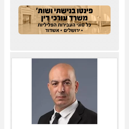
עו"ד אלון קריטי
פלילי
כלכלי
אלימות
סמים
מעצרים
0525544654
שני אלגרבלי – משרד עורכי דין
פלילי
עורכי דין לענייני אסירים
תעבורה
0507120031
עו"ד רונן בנדל
משפט פלילי
פשיעה חמורה
פלילי