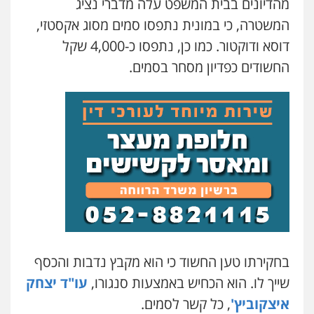
מהדיונים בבית המשפט עלה מדברי נציג
עו"ד עמית רוזנצויג
המשטרה, כי במונית נתפסו סמים מסוג אקסטזי,
משפט פלילי
דיני תעבורה
דוסא ודוקטור. כמו כן, נתפסו כ-4,000 שקל
0532700200
החשודים כפדיון מסחר בסמים.
עו"ד אור בן שאנן
פלילי
מעצרים וחקירות
0549199449
עו"ד מוחמד רחאל
פלילי
פשיעה חמורה
צווארון לבן
צבאי
מעצרים וחקירות
0502228917
בר ציון – אוזן משרד עורכי דין
בחקירתו טען החשוד כי הוא מקבץ נדבות והכסף
פלילי
עבירות תנועה
תעבורה
פשיעה
חמורה
שייך לו. הוא הכחיש באמצעות סנגורו,
עו"ד יצחק
0505258475
איצקוביץ'
, כל קשר לסמים.