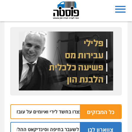
כל המבזקים
תל שבע: שניים נעצרו בחשד לירי ואיומים על עובדי חברת חשמל
צווארון לבן
ב אישום: יו"ר ש"ס לשעבר בחיפה וסינדיקאט ההלוואות של משפח