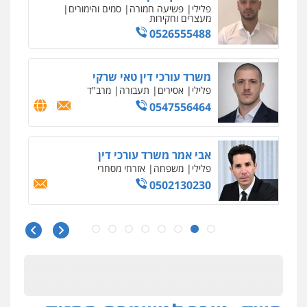
פלילי
פשיעה חמורה
סמים והימורים
מעצרים וחקירות
0526555488
משרד עורכי דין טאי שרקי
פלילי
אסירים
תעבורה
מרב"ד
0547556464
אבי אמר משרד עורכי דין
פלילי
משפחה
אזרחי מסחרי
0502130230
חליל ביאדי – משרד עורכי דין
פלילי
דיני תעבורה
מעצרים וחקירות
פשיעה חמורה
אסירים
0509636895
עו"ד איהאב זבידאת