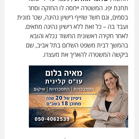
עו"ד יאיר בן סימון
תחנת יפו. המשטרה ייחסה לו החזקה וסחר
פלילי
תעבורה
אזרחי
נזיקין
ביטוח
בסמים, וגם חשד שזייף רישיון נהיגה, שכר מונית
0505719060
ועבד בה – כל זאת ללא רישיון נהיגה מתאים.
לאחר חקירה ראשונית החשוד נכלא והובא
עו"ד נס בן נתן
בהמשך לבית משפט השלום בתל אביב, שם
פלילי
כלכלי
פשיעה חמורה
נוער
ביקשה המשטרה להאריך את מעצרו.
0505555110
עו"ד דניאל דרוביצקי
פלילי
משפחה
צבאי
0526409925
עו"ד משה פלמור
פלילי
כלכלי
צווארון לבן
עורכי דין לענייני
אסירים
0549732303