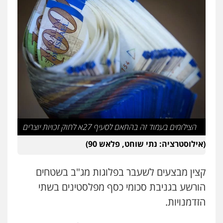
עו"ד חמאדה מסרי
תעבורה
0526631970
עו"ד אייל אביטל
פלילי
פשיעה חמורה
מעצרים וחקירות
0544712201
הצילומים בעמוד זה בהתאם לסעיף 27א לחוק זכויות יוצרים
כבריאן, מזר – משרד עורכי דין
(אילוסטרציה: נתי שוחט, פלאש 90)
פלילי
מעצרים וחקירות
0543986802
קצין מבצעים לשעבר בפלוגות מג"ב בשטחים
הורשע בגניבת סכומי כסף מפלסטינים בשתי
אלי אונגר משרד עו"ד
הזדמנויות.
פלילי
פשיעה חמורה
מעצרים
מנהלי
רישוי
עסקים