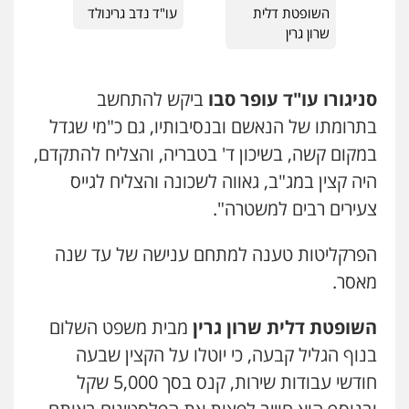
דוד אפרים משרד עורכי דין
חמורה
השופטת דלית
עו"ד נדב גרינולד
פלילי
צווארון לבן
מס הכנסה
מע"מ
0505258475
שרון גרין
0506209859
עו"ד יניב זוסמן
סניגורו עו"ד עופר סבו
ביקש להתחשב
פלילי
כלכלי
פשיעה חמורה
מעצרים
עדי כרמלי – חברת עו"ד
וחקירות
בתרומתו של הנאשם ובנסיבותיו, גם כ"מי שגדל
פלילי
כלכלי
עורכי דין לענייני אסירים
0525199949
0525060666
במקום קשה, בשיכון ד' בטבריה, והצליח להתקדם,
היה קצין במג"ב, גאווה לשכונה והצליח לגייס
עו"ד פאדי זועבי
צעירים רבים למשטרה".
פלילי
פשיעה חמורה
סמים
עורכי דין לענייני
עו"ד אלון קריטי
אסירים
תעבורה
פלילי
כלכלי
אלימות
סמים
מעצרים
0506984757
הפרקליטות טענה למתחם ענישה של עד שנה
0525544654
מאסר.
עו"ד גיורא זילברשטיין
עו"ד דפנה לביא
פלילי
פשיעה חמורה
מעצרים וחקירות
השופטת דלית שרון גרין
מבית משפט השלום
משפחה
גישור
0505212444
בנוף הגליל קבעה, כי יוטלו על הקצין שבעה
0507206063
חודשי עבודות שירות, קנס בסך 5,000 שקל
עו"ד אסף גונן