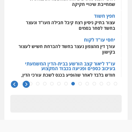
עצור בתיק ניסיון רצח קיבל חבילה מעו"ד ונעצר
בחשד לסחר בסמים
מצגר ושות', חברת עורכי דין
יחסי עו"ד לקוח
נדל"ן / עסקים
משפחה
תעבורה
כלכלי
הוצאה לפועל
עורך דין מהצפון נעצר בחשד להברחת חשיש לעצור
0545402829
בקישון
עו"ד ליאור קצב הורשע בבית-הדין המשמעתי
בעיכוב כספים ופגיעה בכבוד המקצוע
עו"ד אילן אלימלך
חודש בלבד לאחר שהופיע בכנס לשכת עורכי הדין,
פלילי
פשיעה חמורה
תעבורה
אסירים
קצב הורשע
0522992110
10 מיליון
עורך-דין חשוד בהעלמת הכנסות והתחמקות ממס
גיל דביר – משרד עורכי דין
רכישה
פלילי
פשיעה כלכלית
צווארון לבן
קטינים בסביבה מנוכרת
0506217771
"ניכור הורי מכת מדינה": איך מתמודדים עם
ההשלכות ההרסניות של התופעה?
עו"ד אריה פטר
אלה המינויים
לשעבר סגן מנהל המחלקה הפלילית
בפרקליטות המדינה
הוועדה לבחירת שופטים בחרה 26 שופטים ורשמים