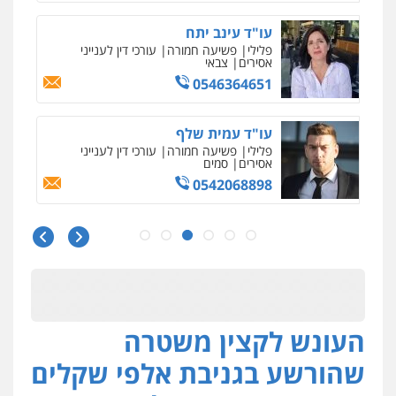
עו"ד עינב יתח
פלילי
פשיעה חמורה
עורכי דין לענייני
אסירים
צבאי
0546364651
עו"ד עמית שלף
פלילי
פשיעה חמורה
עורכי דין לענייני
אסירים
סמים
0542068898
עו"ד מירב נוסבוים
פלילי
מעצרים וחקירות
נוער
עורכי דין
לענייני אסירים
0522331443
העונש לקצין משטרה
רעות כהן – משרד עורכי דין
פלילי
צווארון לבן
תעבורה
אסירים
מעצרים
שהורשע בגניבת אלפי שקלים
וחקירות
0506277425