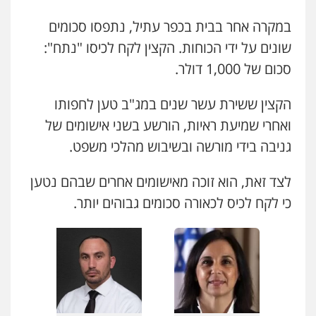
0528758840
במקרה אחר בבית בכפר עתיל, נתפסו סכומים
שונים על ידי הכוחות. הקצין לקח לכיסו "נתח":
עו"ד נס בן נתן
סכום של 1,000 דולר.
פלילי
כלכלי
פשיעה חמורה
נוער
0505555110
הקצין ששירת עשר שנים במג"ב טען לחפותו
ואחרי שמיעת ראיות, הורשע בשני אישומים של
גניבה בידי מורשה ובשיבוש מהלכי משפט.
עו"ד רן כהן רוכברגר
דיני צבא
פלילי
צווארון לבן
לצד זאת, הוא זוכה מאישומים אחרים שבהם נטען
כי לקח לכיס לכאורה סכומים גבוהים יותר.
עו"ד עמית רוזנצויג
עו"ד אלון ארז
משפט פלילי
דיני תעבורה
פלילי
צבאי
סמים
אלימות במשפחה
צווארון
0532700200
לבן
0507368203
בר ציון – אוזן משרד עורכי דין
פלילי
עבירות תנועה
תעבורה
פשיעה