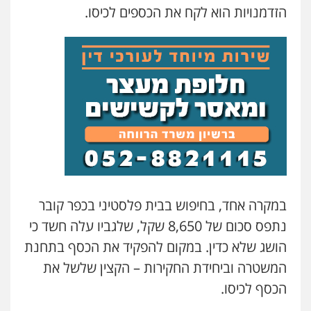
0545577862
הזדמנויות הוא לקח את הכספים לכיסו.
דוד בוחבוט – משרד עו"ד
פלילי
פשיעה חמורה
מעצרים
צווארון לבן
0505542333
עו"ד בן ממן
פלילי
אסירים
חקירות ומעצרים
סייבר
ניהול משברים פליליים
0506355388
במקרה אחד, בחיפוש בבית פלסטיני בכפר קובר
עו"ד יפעת שוורץ סיל
נתפס סכום של 8,650 שקל, שלגביו עלה חשד כי
פלילי
תעבורה
0523379525
הושג שלא כדין. במקום להפקיד את הכסף בתחנת
המשטרה וביחידת החקירות – הקצין שלשל את
עו"ד אליה חן ברק
הכסף לכיסו.
פלילי
פשיעה חמורה
ליווי וייצוג בחקירות
ומעצרים
אסירים
נוער