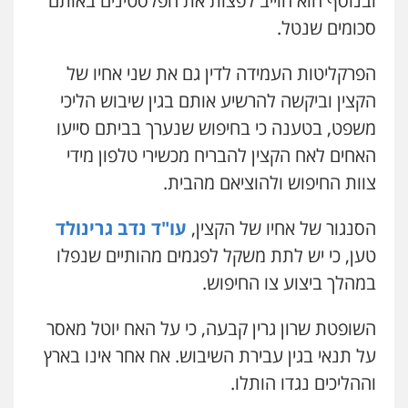
ובנוסף הוא חוייב לפצות את הפלסטינים באותם
עו"ד אייל בסרגליק
פלילי
פשע חמור
תעבורה
צבא
מעצרים
וחקירות
פלילי
כלכלי
צווארון לבן
עורכי דין לענייני
סכומים שנטל.
אסירים
אזרחי
נדל"ן / עסקים
0542255161
0528488515
הפרקליטות העמידה לדין גם את שני אחיו של
עורך דין פלילי רובי גלבוע
הקצין וביקשה להרשיע אותם בגין שיבוש הליכי
עו"ד פיני פישלר
פלילי
פשיעה חמורה
צווארון לבן
תעבורה
משפט, בטענה כי בחיפוש שנערך בביתם סייעו
פלילי
תעבורה
מח"ש
אזרחי
כלכלי
0505537656
האחים לאח הקצין להבריח מכשירי טלפון מידי
0505234000
צוות החיפוש ולהוציאם מהבית.
עו"ד קובי בן שעיה
עו"ד שלי גורביץ – לוי
פלילי
צווארון לבן
צבאי
הסנגור של אחיו של הקצין,
עו"ד נדב גרינולד
משפט פלילי
פשיעה חמורה
מעצרים
0524040052
וחקירות
צבאי
תעבורה
טען, כי יש לתת משקל לפגמים מהותיים שנפלו
0544218336
במהלך ביצוע צו החיפוש.
עו"ד לימור רוט חזן
משרד עורכי דין חן ברוך
פלילי
מעצרים
צווארון לבן
פשיעה חמורה
השופטת שרון גרין קבעה, כי על האח יוטל מאסר
פלילי
דיני תעבורה
מעצרים וחקירות
0523407232
על תנאי בגין עבירת השיבוש. אח אחר אינו בארץ
0505078733
וההליכים נגדו הותלו.