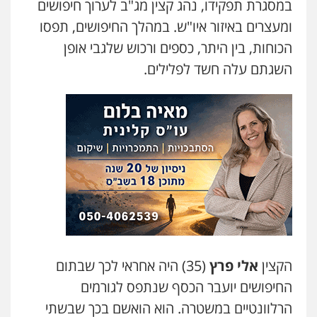
0507302623
במסגרת תפקידו, נהג קצין מג"ב לערוך חיפושים
ומעצרים באיזור איו"ש. במהלך החיפושים, תפסו
הכוחות, בין היתר, כספים ורכוש שלגבי אופן
לוי מלאך דדון – משרד עו"ד
פלילי
פשיעה חמורה
מעצרים וחקירות
השגתם עלה חשד לפלילים.
0544231863
עו"ד מעיין שמחון
פלילי
מעצרים וחקירות
עורכי דין לענייני
אסירים
0587604050
עו"ד אמיר כהן
פלילי
מעצרים וחקירות
תעבורה
0537470000
הקצין
אלי פרץ
(35) היה אחראי לכך שבתום
החיפושים יועבר הכסף שנתפס לגורמים
עורך דין תמיר אלטיט
פלילי
תעבורה
הרלוונטיים במשטרה. הוא הואשם בכך שבשתי