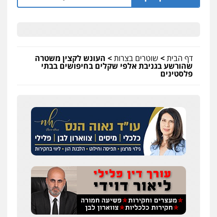
פלילי
פשיעה חמורה
מעצרים וחקירות
0544712201
כבריאן, מזר – משרד עורכי דין
דף הבית
>
שוטרים בצרות
>
העונש לקצין משטרה
פלילי
מעצרים וחקירות
שהורשע בגניבת אלפי שקלים בחיפושים בבתי
0543986802
פלסטינים
אלי אונגר משרד עו"ד
פלילי
פשיעה חמורה
מעצרים
מנהלי
רישוי
עסקים
0507302623
לוי מלאך דדון – משרד עו"ד
פלילי
פשיעה חמורה
מעצרים וחקירות
0544231863
עו"ד מעיין שמחון