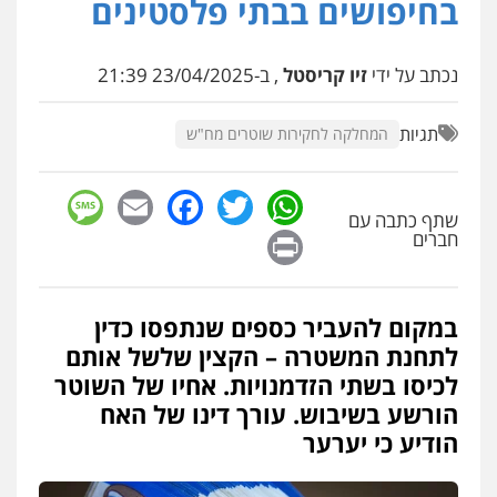
בחיפושים בבתי פלסטינים
עו"ד מאור שגב
נכתב על ידי
זיו קריסטל
, ב-23/04/2025 21:39
פלילי
פשיעה חמורה
מעצרים וחקירות
0546680127
תגיות
המחלקה לחקירות שוטרים מח"ש
עו"ד נעם שביט
sage
Facebook
Email
WhatsApp
Twitter
פלילי
פשיעה חמורה
מיסים
הלבנת הון
פסיכיאטריה משפטית
שתף כתבה עם
Print
חברים
0506216048
עו"ד דותן דניאלי
במקום להעביר כספים שנתפסו כדין
פלילי
פשיעה חמורה
צווארון לבן
פשיעה
כלכלית
עורכי דין לענייני אסירים
נוער
לתחנת המשטרה – הקצין שלשל אותם
0542442982
לכיסו בשתי הזדמנויות. אחיו של השוטר
הורשע בשיבוש. עורך דינו של האח
עו"ד אורנת קמרון
הודיע כי יערער
פלילי
תעבורה
עורכי דין לענייני אסירים
משפחה
נוער
0505417090