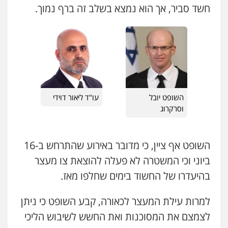
0505216700
חשד סביר, אך הוא נמצא בשלב זה ברף נמוך.
0546470989
אייל בן שושן, עורך דין פלילי
עו"ד אבי כהן
פלילי
מעצרים וחקירות
פשיעה חמורה
פלילי
פשיעה חמורה
קטינים
אלימות
נוער
רישום פלילי
סמים
עבירות מין
0522763105
0523647066
עו"ד שלומי שרון
השופט יובל
עו"ד ליאור דוידי
ויקי שמואל – משרד עו"ד
פלילי
צבאי
מעצרים וחקירות
פלילי
משפט פלילי
וסרקרוג
0547342002
0528959600
השופט אף ציין, כי מדובר באירוע שהתרחש ב-16
עו"ד אלון קריטי
קורל קרוז – עורך דין פלילי
ביוני וכי המשטרה לא פעלה להוצאת צו מעצר
פלילי
כלכלי
אלימות
סמים
מעצרים
משפט פלילי
בהיעדרו של החשוד בימים שחלפו מאז.
0525544654
0545437431
למרות עילת המעצר לכאורה, קבע השופט כי ניתן
עו"ד דפנה לביא
עו"ד עלי סעדי
לצמצם את המסוכנות ואת החשש לשיבוש הליכי
משפחה
גישור
פלילי
פשיעה חמורה
ליווי וייצוג בחקירות
ומעצרים