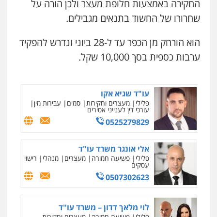
החקירה באמצעות חלופת מעצר ולכן הורה על
0507206063
0508824984
שחרורו של החשוד בתנאים מגבילים.
עו"ד זוהר ארבל
עו"ד תומר בנישתי
הוא הורחק מן הכפר עד ל-28 ביוני ונדרש להפקיד
פלילי
פשיעה חמורה
מעצרים וחקירות
פלילי
מעצרים וחקירות
צווארון לבן
פשיעה
קטינים
חמורה
ערבות כספית בסך 10,000 שקל.
0538788878
0546657865
עו"ד אסף דוק
עו"ד שגיא אקו
פלילי
עבירות מין
סמים והימורים
פשיעה
פלילי
מעצרים וחקירות
סמים
עבירות מין
חמורה
חקירות ומעצרים
צווארון לבן והונאה
עורכי דין לענייני אסירים
0526885006
0525279829
אלי אונגר משרד עו"ד
פלילי
פשיעה חמורה
מעצרים
מנהלי
רישוי
עסקים
0507302623
לוי מלאך דדון – משרד עו"ד
פלילי
פשיעה חמורה
מעצרים וחקירות