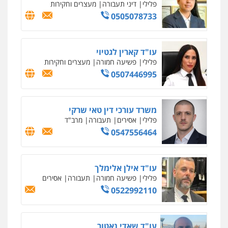
עו"ד אסף גונן
פלילי
פשע חמור
תעבורה
צבא
מעצרים
וחקירות
0542255161
גל דהן – משרד עורך דין פלילי
פלילי
פשיעה חמורה
סמים
מעצרים
וחקירות
0544723840
עו"ד ראוף נג'אר
פלילי
עורכי דין לענייני אסירים
מעצרים
סמים
רכוש
0548009246
דוד אפרים משרד עורכי דין
פלילי
צווארון לבן
מס הכנסה
מע"מ
0506209859