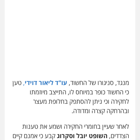
0548009246
0544712201
דוד אפרים משרד עורכי דין
עו"ד רונן בנדל
פלילי
צווארון לבן
מס הכנסה
מע"מ
משפט פלילי
פשיעה חמורה
פלילי
0506209859
0524282442
עדי כרמלי – חברת עו"ד
כבריאן, מזר – משרד עורכי דין
פלילי
כלכלי
עורכי דין לענייני אסירים
פלילי
מעצרים וחקירות
0525060666
0543986802
מנגד, סניגורו של החשוד,
עו"ד ליאור דוידי
,
טען
גיא זהבי משרד עורכי דין
כי החשוד כופר במיוחס לו, התייצב מיוזמתו
עו"ד בועז קניג
פלילי
משפחה
פלילי
משפחה
כלכלי
צבאי
לחקירה וכי ניתן להסתפק בחלופת מעצר
503456449
0507003001
ובהרחקה קצרה ומדודה.
עו"ד איהאב ג'לג'ולי
לאחר שעיין בחומרי החקירה ושמע את טענות
מנשה, אלמוג – עורכי דין
פלילי
מעצרים וחקירות
עורכי דין לענייני
פלילי
עבירות תנועה
צווארון לבן
תעבורה
הצדדים,
השופט יובל וסקרוג
קבע כי אמנם קיים
אסירים
עורכי דין לענייני אסירים
מעצרים וחקירות