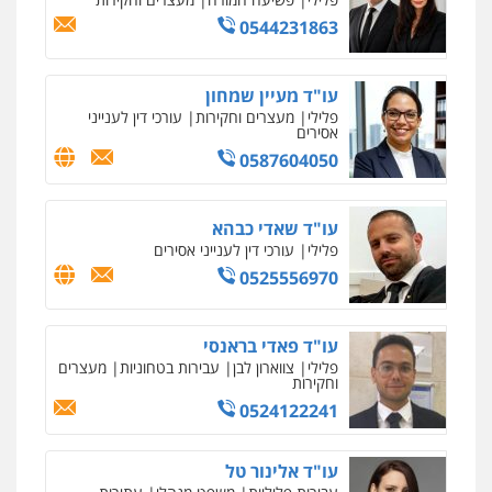
0544231863
עו"ד מעיין שמחון
פלילי
מעצרים וחקירות
עורכי דין לענייני
אסירים
0587604050
עו"ד שאדי כבהא
פלילי
עורכי דין לענייני אסירים
0525556970
עו"ד פאדי בראנסי
פלילי
צווארון לבן
עבירות בטחוניות
מעצרים
וחקירות
0524122241
עו"ד אלינור טל