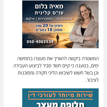
משרד עורכי דין טאי שרקי
פלילי
אסירים
תעבורה
מרב"ד
0547556464
עו"ד אילן אלימלך
פלילי
פשיעה חמורה
תעבורה
אסירים
0522992110
המשטרה ביקשה להאריך את מעצרו בחמישה
ימים, בטענה כי קיים חשד סביר לביצוע העבירה
עו"ד שאדי נאטור
פלילי
פשיעה חמורה
מעצרים וחקירות
וכן בשל חשש לשיבוש הליכי חקירה ומסוכנות
0509230800
לציבור.
גיל דביר – משרד עורכי דין
פלילי
פשיעה כלכלית
צווארון לבן
0506217771