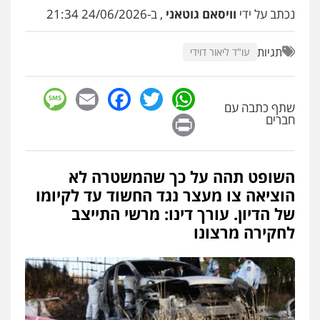
נכתב על ידי
וויסאם גוטאני
, ב-24/06/2026 21:34
עו"ד שלומי שרון
פלילי
צבאי
מעצרים וחקירות
תגיות
עו"ד ליאור דוידי
0547342002
sage
Facebook
Email
WhatsApp
Twitter
עו"ד אלון קריטי
שתף כתבה עם
Print
פלילי
כלכלי
אלימות
סמים
מעצרים
חברים
0525544654
השופט תהה על כך שהמשטרה לא
עו"ד דפנה לביא
הוציאה צו מעצר נגד החשוד עד לקיומו
משפחה
גישור
של הדיון. עורך דינו: מרשי התייצב
0507206063
לחקירה מרצונו
עו"ד זוהר ארבל
פלילי
פשיעה חמורה
מעצרים וחקירות
קטינים
0538788878