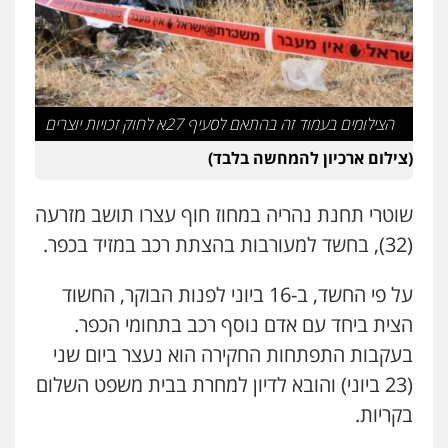
עו"ד אסף דוק
פלילי
עבירות מין
סמים והימורים
פשיעה
חמורה
חקירות ומעצרים
צווארון לבן והונאה
0526885006
הצילומים בעמוד זה בהתאם לסעיף 27א לחוק זכויות יוצרים
עו"ד שלי גורביץ – לוי
(צילום ארכיון להמחשה בלבד)
משפט פלילי
פשיעה חמורה
מעצרים
וחקירות
צבאי
תעבורה
0544218336
שוטרי תחנת נהריה במחוז חוף עצרו תושב מזרעה
(32), בחשד למעורבות בהצתת רכב במזיד בכפר.
משרד עורכי דין חן ברוך
פלילי
דיני תעבורה
מעצרים וחקירות
על פי החשד, ב-16 ביוני לפנות הבוקר, החשוד
0505078733
הצית ביחד עם אדם נוסף רכב בתחומי הכפר.
בעקבות התפתחות החקירה הוא נעצר ביום שני
עו"ד קארין לגטיוי
(23 ביוני) והובא לדיון למחרת בבית משפט השלום
פלילי
פשיעה חמורה
מעצרים וחקירות
בקריות.
0507446995