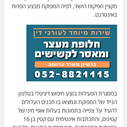
מקצין הפיקוח הישיר, לפיה המפוקח מבצע הפרות
באינטרנט.
עורך דין פלילי רובי גלבוע
פלילי
פשיעה חמורה
צווארון לבן
תעבורה
0505537656
עו"ד קובי בן שעיה
פלילי
צווארון לבן
צבאי
0524040052
עו"ד אלון ארז
פלילי
צבאי
סמים
אלימות במשפחה
צווארון
לבן
במסגרת הפעילות בוצע חיפוש דיגיטלי בטלפון
0507368203
הנייד של המפוקח ונמצאו בו תכנים העלולים
להעיד על צפייה בתמונות בעלות אופי מיני של
עו"ד לימור רוט חזן
קטינים, והתכתבות אינטימית עם קטין בן 16
פלילי
מעצרים
צווארון לבן
פשיעה חמורה
0523407232