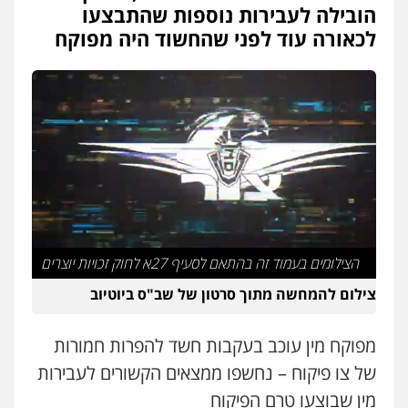
הובילה לעבירות נוספות שהתבצעו
לכאורה עוד לפני שהחשוד היה מפוקח
עו"ד אלינור מתיתיה
פלילי
תעבורה
צבאי
משפחה
0526577766
עו"ד עמית רוזנצויג
משפט פלילי
דיני תעבורה
0532700200
עו"ד אור בן שאנן
הצילומים בעמוד זה בהתאם לסעיף 27א לחוק זכויות יוצרים
פלילי
מעצרים וחקירות
0549199449
צילום להמחשה מתוך סרטון של שב"ס ביוטיוב
מפוקח מין עוכב בעקבות חשד להפרות חמורות
בר ציון – אוזן משרד עורכי דין
פלילי
עבירות תנועה
תעבורה
פשיעה
של צו פיקוח – נחשפו ממצאים הקשורים לעבירות
חמורה
0505258475
מין שבוצעו טרם הפיקוח