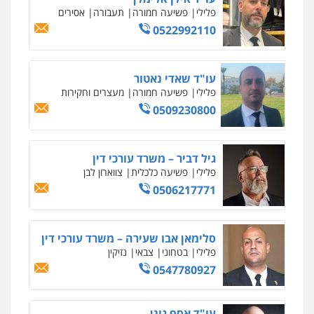
פלילי
פשיעה חמורה
תעבורה
אסירים
0524282442
0522992110
כבריאן, מזר – משרד עורכי דין
פלילי
מעצרים וחקירות
עו"ד שאדי נאטור
פלילי
פשיעה חמורה
מעצרים וחקירות
0543986802
0509230800
עו"ד דפנה לביא
משפחה
גישור
גיל דביר – משרד עורכי דין
פלילי
פשיעה כלכלית
צווארון לבן
0507206063
0506217771
עו"ד בועז קניג
פלילי
משפחה
כלכלי
צבאי
סלימאן אבו שעירה – משרד עורכי דין
פלילי
בטחוני
צבאי
נזיקין
0507003001
0547780927
עו"ד אייל בסרגליק
פלילי
כלכלי
צווארון לבן
עורכי דין לענייני
עו"ד אסף גונן