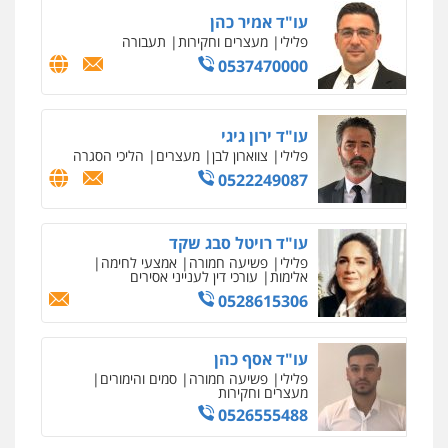
אבי אמר משרד עורכי דין
פלילי
משפחה
אזרחי מסחרי
0502130230
עו"ד בן ממן
פלילי
אסירים
חקירות ומעצרים
סייבר
ניהול משברים פליליים
0506355388
חליל ביאדי – משרד עורכי דין
פלילי
דיני תעבורה
מעצרים וחקירות
פשיעה חמורה
אסירים
0509636895
עו"ד איהאב זבידאת
פלילי
פשיעה חמורה
ארגוני פשע
עבירות
המתה
עבירות מין
0509930581