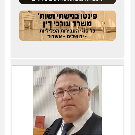
עורכי דין לענייני אסירים
מעצרים וחקירות
0546470989
עו"ד אבי כהן
פלילי
פשיעה חמורה
קטינים
אלימות
סמים
עבירות מין
0523647066
ויקי שמואל – משרד עו"ד
פלילי
משפט פלילי
0528959600
קורל קרוז – עורך דין פלילי
משפט פלילי
0545437431
עו"ד עלי סעדי