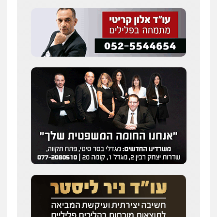
0543986802
עו"ד דפנה לביא
משפחה
גישור
0507206063
עו"ד בועז קניג
פלילי
משפחה
כלכלי
צבאי
0507003001
עו"ד אייל בסרגליק
פלילי
כלכלי
צווארון לבן
עורכי דין לענייני
אסירים
אזרחי
נדל"ן / עסקים
0528488515
מנשה, אלמוג – עורכי דין
פלילי
עבירות תנועה
צווארון לבן
תעבורה