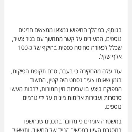
נוער
רישום פלילי
0546312410
0522763105
עו"ד שאדי דבאח
עו"ד נעם שביט
פלילי
פשיעה כלכלית
תעבורה
בנוסף, במהלך החיפוש נמצאו ממצאים חריגים
פלילי
פשיעה חמורה
מיסים
הלבנת הון
0505643689
פסיכיאטריה משפטית
נוספים, המעידים על קשר מתמשך עם בגיר צעיר,
0506216048
שכלל לכאורה סחיטה כספית בהיקף של כ-100
עו"ד רעות שמחון
אלף שקל.
פלילי
אסירים
תעבורה
עו"ד שלומי שרון
פלילי
צבאי
מעצרים וחקירות
0507623810
עוד עלה מהחקירה כי בעבר, טרם תקופת הפיקוח,
0547342002
בזמן שאותו צעיר נסחט היה קטין, החשוד
עו"ד דותן דניאלי
המפוקח ביצע בו עבירות מין חמורות, לרבות מעשי
פלילי
פשיעה חמורה
צווארון לבן
פשיעה
עו"ד אלון קריטי
סרסרות ועבירות אלימות מינית על ידי גורמים
כלכלית
עורכי דין לענייני אסירים
נוער
פלילי
כלכלי
אלימות
סמים
מעצרים
0542442982
נוספים.
0525544654
במשטרה אומרים כי מדובר בתכנים שנחשפו
עו"ד יצחק איצקוביץ'
עו"ד אסף דוק
פלילי
פשיעה חמורה
צווארון לבן
במסגרת העיון במכשיר הנייד של החשוד, ותשאול