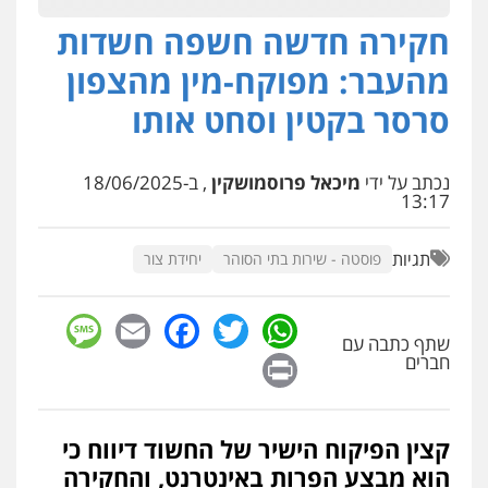
חקירה חדשה חשפה חשדות
עו"ד יאיר בן סימון
פלילי
תעבורה
אזרחי
נזיקין
ביטוח
מהעבר: מפוקח-מין מהצפון
0505719060
סרסר בקטין וסחט אותו
עו"ד נס בן נתן
נכתב על ידי
מיכאל פרוסמושקין
, ב-18/06/2025
פלילי
כלכלי
פשיעה חמורה
נוער
13:17
0505555110
תגיות
פוסטה - שירות בתי הסוהר
יחידת צור
עו"ד רן כהן רוכברגר
דיני צבא
פלילי
צווארון לבן
sage
Facebook
Email
WhatsApp
Twitter
שתף כתבה עם
Print
חברים
עו"ד דניאל דרוביצקי
פלילי
משפחה
צבאי
קצין הפיקוח הישיר של החשוד דיווח כי
0526409925
הוא מבצע הפרות באינטרנט, והחקירה