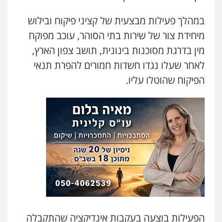
במהלך פעילות מבצעית של קציני פיקוח ובילוש
עו"ד אמיר נאטור
מיחידת צור של שירות בתי הסוהר, עוכב מפוקח
פלילי
פשיעה חמורה
צווארון לבן
מעצרים
0543326767
מין בדרגת מסוכנות בינונית, תושב צפון הארץ,
לאחר שעלו נגדו חשדות חמורים להפרת תנאי
עו"ד אתנה אדרי
הפיקוח שהוטלו עליו.
פשיעה חמורה
כלכלי
פלילי
מעצרים
וחקירות
עורכי דין לענייני אסירים
0502181995
עו"ד גיורא זילברשטיין
פלילי
פשיעה חמורה
מעצרים וחקירות
0505212444
גיל פרידמן – משרד עו"ד
פלילי
צווארון לבן
מעצרים וחקירות
מחיקת
רישום פלילי
הפעילות בוצעה בעקבות אינדיקציה שהתקבלה
0503366733