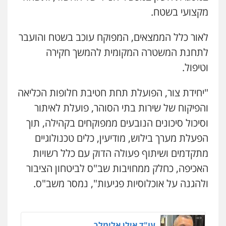
פלילי
עבירות מין
סמים והימורים
פשיעה
0526655833
חמורה
חקירות ומעצרים
צווארון לבן והונאה
מקצועי בשטח.
0526885006
לאור כלל הממצאים, המפוקח עוכב בשטח והועבר
עו"ד אורנת קמרון
פלילי
תעבורה
עורכי דין לענייני אסירים
עו"ד שלי גורביץ – לוי
לתחנת המשטרה המקומית להמשך חקירה
משפחה
נוער
משפט פלילי
פשיעה חמורה
מעצרים
וטיפול.
וחקירות
צבאי
תעבורה
0505417090
0544218336
"יחידת צור, הפועלת תחת חטיבת חלופות הכליאה
שני אלגרבלי – משרד עורכי דין
והפיקוח של שירות בתי הסוהר, פועלת לאיתור
פלילי
עורכי דין לענייני אסירים
תעבורה
משרד עורכי דין חן ברוך
פלילי
דיני תעבורה
מעצרים וחקירות
וסיכול סיכונים הנובעים ממפוקחים בקהילה, תוך
0507120031
0505078733
הפעלת מערך בילוש, מודיעין, כלים טכנולוגיים
מתקדמים ושיתוף פעולה הדוק עם כלל רשויות
עו"ד אייל אביטל
האכיפה, כחלק ממחויבות שב"ס לביטחון הציבור
פלילי
פשיעה חמורה
מעצרים וחקירות
משרד עורכי דין טאי שרקי
פלילי
אסירים
תעבורה
מרב"ד
0544712201
ולהגנה על אוכלוסיות פגיעות", נמסר משב"ס.
0547556464
עו"ד רונן בנדל
משפט פלילי
פשיעה חמורה
פלילי
עו"ד אילן אלימלך