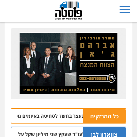
נצרת: בן 28 נעצר בחשד לסחיטה באיומים מטלפון שאינו שלו
כל המבזקים
צווארון לבן
מאסר בפועל לעו"ד שעקץ שני מיליון שקל על דירה השייכת לק