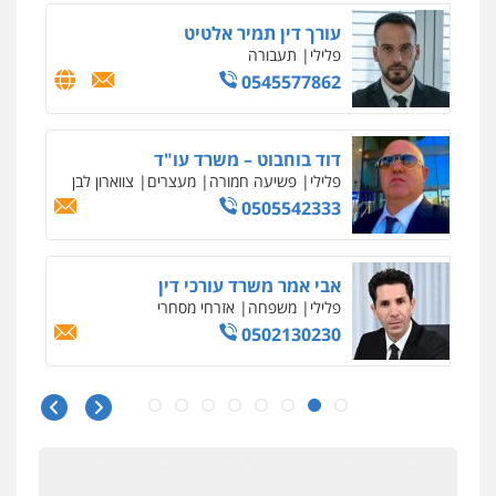
עו"ד אליה חן ברק
פלילי
פשיעה חמורה
ליווי וייצוג בחקירות
ומעצרים
אסירים
נוער
0525914163
עו"ד אריה פטר
לשעבר סגן מנהל המחלקה הפלילית
בפרקליטות המדינה
0506217994
עו"ד עידית שינו-אמיתי
פלילי
עורכי דין לענייני אסירים
פשיעה
חמורה
מעצרים וחקירות
0507587013
עו"ד אביגדור פלדמן
פלילי
אסירים
צווארון לבן
זכויות אדם
אזרחי
0505345826