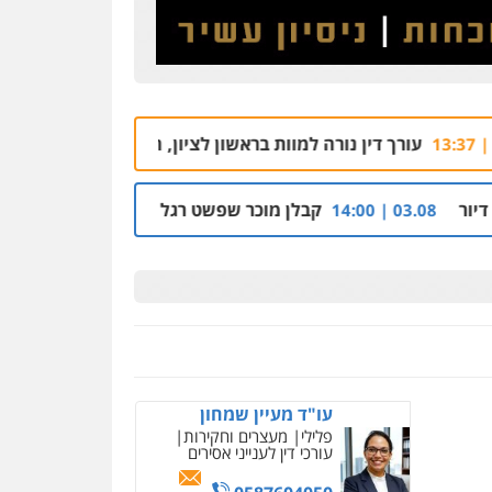
קורל קרוז – עורך דין
פלילי
משפט פלילי
0545437431
ין נורה למוות בראשון לציון, הלקוח שחשוד ברצח – נעצר
04.08 | 12:59
עו"ד עלי סעדי
פלילי
פשיעה חמורה
ליווי
וייצוג בחקירות ומעצרים
קבלן מוכר שפשט רגל חשוד בהסתרת זכויות בנכסי נדל"ן וה
0508824984
עו"ד תומר בנישתי
פלילי
מעצרים וחקירות
צווארון לבן
פשיעה חמורה
0546657865
ניר קידר – צלם
צילום עורכי דין
שירותים
מקצועיים לעורכי דין
עו"ד מעיין שמחון
פלילי
מעצרים וחקירות
0504578527
עורכי דין לענייני אסירים
רונן הלל – מוניטין