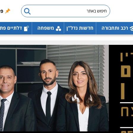
פו
רכב ותחבורה
חדשות נדל"ן
משפחה
דלתיים פת