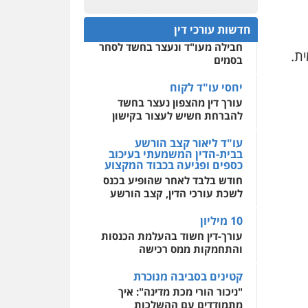
עו"ד גיורא זילברשטיין
חפץ חשוד
פלילי
פשיעה חמורה
0522508109
חדשות עורכי דין
מעצרים וחקירות
עצור בתיק ניסיון רצח קיבל
0505212444
חבילה מעו"ד ונעצר בחשד לסחר
אחסון אתרים
ת.
בסמים
מהירות
הגנה
גיבוי
תמיכה
שירותים מקצועיים
עו"ד אסף גונן
לעורכי דין
יחסי עו"ד לקוח
פלילי
פשע חמור
תעבורה
עורך דין מהצפון נעצר בחשד
צבא
מעצרים וחקירות
להברחת חשיש לעצור בקישון
מרכז התחלה חדשה
0542255161
אסירים
עבירות מין
עו"ד ליאור קצב הורשע
שירותים מקצועיים לעורכי
בבית-הדין המשמעתי בעיכוב
דין
כספים ופגיעה בכבוד המקצוע
גל דהן – משרד עורך דין
חודש בלבד לאחר שהופיע בכנס
פלילי
0544500346
לשכת עורכי הדין, קצב הורשע
פלילי
פשיעה חמורה
סמים
מעצרים וחקירות
10 מיליון
0544723840
עורך-דין חשוד בהעלמת הכנסות
והתחמקות ממס רכישה
גיל פרידמן – משרד עו"ד
פלילי
צווארון לבן
מעצרים
קטינים בסביבה מנוכרת
וחקירות
מחיקת רישום פלילי
"ניכור הורי מכת מדינה": איך
0503366733
מתמודדים עם ההשלכות