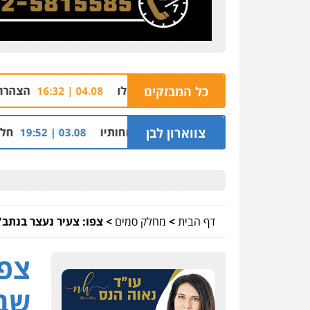
כל המבזקים
הצהרת תובע נגד שבעה 
04.08 | 16:32
ל על דירה השייכת לקוחותיו
צווארון לבן
חלק מאזור התעשייה ברמל
03.08 | 19:52
דף הבית
>
מחלק סמים
>
צפו: צעיר נעצר בנתב"
צפו
שבע