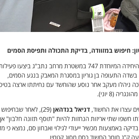
ן: חיפוש במזוודה, בדיקת התכולה ותפיסת הסמים
בלשי היחידה המיוחדת 747 במשטרת מרחב נתב"ג ביצעו פעילות
 בשדה התעופה בן גוריון במסגרת המאבק בנגע הסמים,
ה ניהלו מעקב אחר נוסע שהוחשד עם נחיתתו ארצה בטיס
נגריה (8 יוני).
ם עצרו את החשוד,
דניאל בנדהאן
(29), לאחר שבחיפוש
ו חשפו שתי אריזות הנחזות להיות "תוסף תזונה חלבון" אך
דיקה באמצעות מכשיר ייעודי לגילוי ואבחון סם, נמצא כי מד
ה ק"ג חומר החשוד כסם מסוג קטמין.