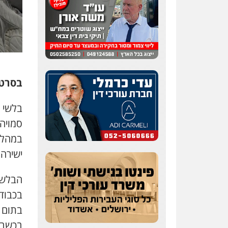
עו"ד אלון קריטי
פלילי
כלכלי
אלימות
סמים
מעצרים
בסרטו
0525544654
שני אלגרבלי – משרד
סמויה
עורכי דין
פלילי
עורכי דין לענייני
במהלכ
אסירים
תעבורה
ישירה מהו
0507120031
הבלשי
עו"ד רונן בנדל
משפט פלילי
פשיעה
בכבודת
חמורה
פלילי
בתום ב
0524282442
בכשבע