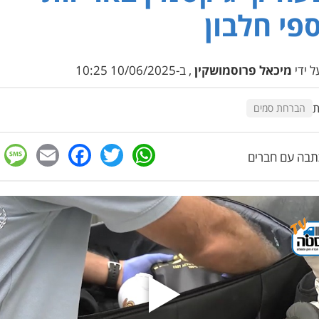
פי חלבון
 ידי
מיכאל פרוסמושקין
, ב-10/06/2025 10:25
ת
הברחת סמים
e
cebook
mail
WhatsApp
Twitter
בה עם חברים