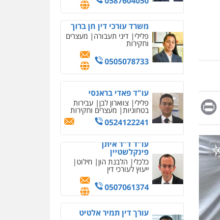
0587604050
מחיקת כתבות מגוגל
ודחיקת אזכורים שליליים
שירותים מקצועיים לעורכי
משרד עורכי דין חן ברוך
דין
פלילי
דיני תעבורה
מעצרים
וחקירות
0522508109
0505078733
אחסון אתרים
מהירות
הגנה
גיבוי
תמיכה
שירותים מקצועיים
לעורכי דין
עו"ד פאדי בראנסי
Messag
Print
Fa
E
פלילי
צווארון לבן
עבירות
בטחוניות
מעצרים וחקירות
מרכז התחלה חדשה
0524122241
אסירים
עבירות מין
שירותים מקצועיים לעורכי
עו"ד ד"ר איתן
דין
פינקלשטיין
0544500346
כלכלי
הלבנת הון
חילוט
ייעוץ לעורכי דין
מאיה בלום, עו"ס,
טיפול ושיקום
0507061374
טיפול בהתמכרויות
שירותים מקצועיים לעורכי
דין
עורך דין תמיר אלטיט