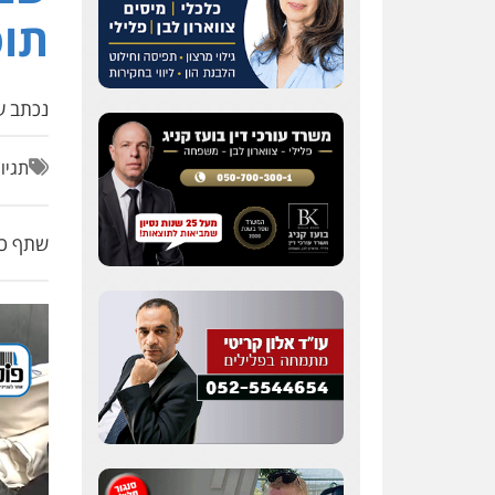
תוס
נכתב על
תגיו
שתף כת