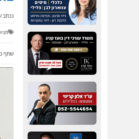
נכתב על
תגיו
שתף כת