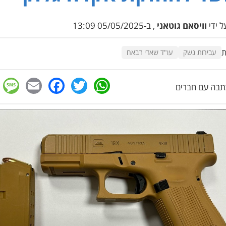
 ידי
וויסאם גוטאני
, ב-05/05/2025 13:09
ת
עבירות נשק
עו"ד שאדי דבאח
e
cebook
mail
WhatsApp
Twitter
בה עם חברים