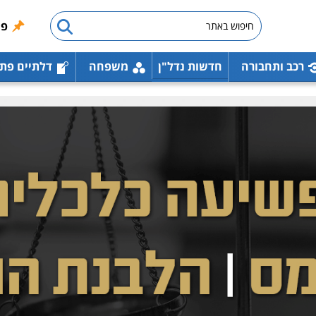
פו
רכב ותחבורה
חדשות נדל"ן
משפחה
דלתיים פת