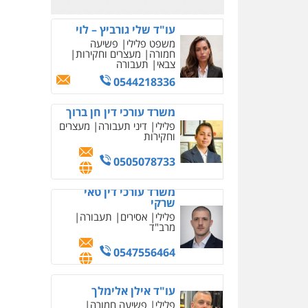
עו"ד אסף גונן
פלילי
פשע חמור
תעבורה
צבא
מעצרים וחקירות
0542255161
גל דהן – משרד עורך דין
פלילי
פלילי
פשיעה חמורה
סמים
מעצרים וחקירות
0544723840
עו"ד ראוף נג'אר
פלילי
עורכי דין לענייני
אסירים
מעצרים
סמים
רכוש
0548009246
עדי כרמלי – חברת עו"ד
פלילי
כלכלי
עורכי דין