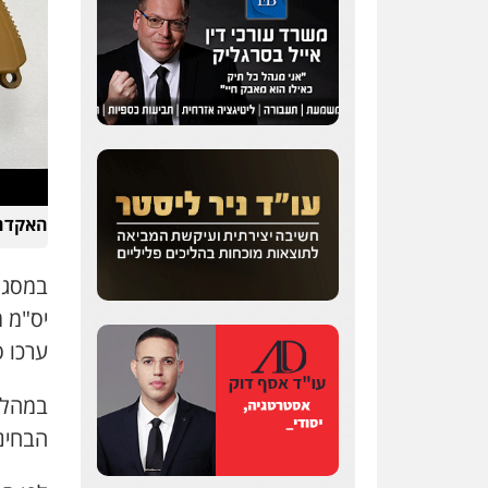
עדי כרמלי – חברת עו"ד
פלילי
כלכלי
עורכי דין
לענייני אסירים
0525060666
האקדח 
גיא זהבי משרד עורכי דין
במסגר
פלילי
משפחה
503456449
יס"מ 
ערכו ס
עו"ד איהאב ג'לג'ולי
פלילי
מעצרים וחקירות
במהלך
עורכי דין לענייני אסירים
הבחינ
0505216700