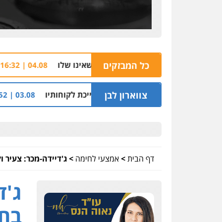
כל המבזקים
הצהרת תובע נגד
04.08 | 16:32
צווארון לבן
ון שקל על דירה השייכת לקוחותיו
חלק מאזור התעשי
03.08 | 19:52
דף הבית
>
אמצעי לחימה
>
ג'דיידה-מכר: צעיר 
ג'ד
בחש