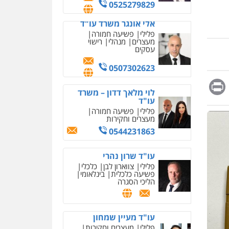
אחסון אתרים
0525279829
מהירות
הגנה
גיבוי
תמיכה
שירותים מקצועיים
אלי אונגר משרד עו"ד
לעורכי דין
פלילי
פשיעה חמורה
מעצרים
מנהלי
רישוי
עסקים
מרכז התחלה חדשה
0507302623
אסירים
עבירות מין
שירותים מקצועיים לעורכי
Messag
Print
Fa
E
דין
לוי מלאך דדון – משרד
עו"ד
0544500346
פלילי
פשיעה חמורה
מעצרים וחקירות
מאיה בלום, עו"ס,
טיפול ושיקום
0544231863
טיפול בהתמכרויות
שירותים מקצועיים לעורכי
דין
עו"ד שרון נהרי
פלילי
צווארון לבן
כלכלי
0504062539
פשיעה כלכלית
בינלאומי
הליכי הסגרה
עו"ד ד"ר אבי שקד
עבירות כלכליות
הלבנת
הון
חילוטים
עבירות
עו"ד מעיין שמחון
פליליות
פלילי
מעצרים וחקירות
עסקה חמה