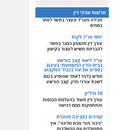
לעורכי דין
יחסי עו"ד לקוח
פלילי
אסירים
חקירות
ומעצרים
סייבר
ניהול
עורך דין מהצפון נעצר בחשד
משברים פליליים
חדשות עורכי דין
להברחת חשיש לעצור בקישון
מרכז התחלה חדשה
0506355388
אסירים
עבירות מין
עו"ד ליאור קצב הורשע
שירותים מקצועיים לעורכי
בבית-הדין המשמעתי בעיכוב
דין
כספים ופגיעה בכבוד המקצוע
עו"ד דרוויש נאשף
חודש בלבד לאחר שהופיע בכנס
0544500346
פלילי
פשיעה חמורה
זכויות
לשכת עורכי הדין, קצב הורשע
אדם
0527448141
10 מיליון
עורך-דין חשוד בהעלמת הכנסות
חליל ביאדי – משרד
והתחמקות ממס רכישה
עורכי דין
פלילי
דיני תעבורה
מעצרים
קטינים בסביבה מנוכרת
וחקירות
פשיעה חמורה
אסירים
"ניכור הורי מכת מדינה": איך
מתמודדים עם ההשלכות
0509636895
ההרסניות של התופעה?
עו"ד איהאב זבידאת
אלה המינויים
פלילי
פשיעה חמורה
ארגוני
הוועדה לבחירת שופטים בחרה
פשע
עבירות המתה
עבירות מין
26 שופטים ורשמים נוספים