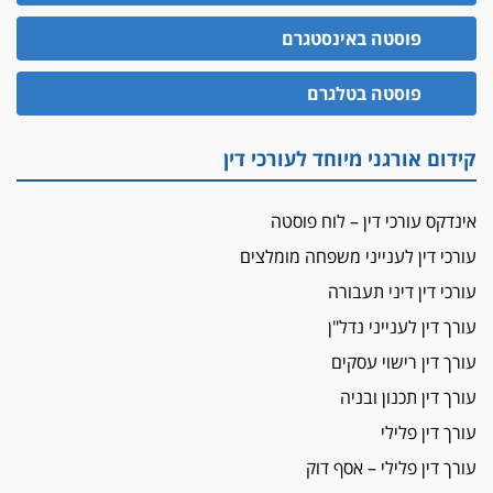
הזכות לטנף
זוכה עורך-דין שהשווה את ברק לסינוואר ואת
פוסטה באינסטגרם
"הבמות של קפלן" לחמאס
מאסר לעורך הדין
פוסטה בטלגרם
מאסר בפועל לעו"ד מהצפון שהגיש תביעות
פיקטיביות בשם פלסטינים
קידום אורגני מיוחד לעורכי דין
על המידתיות
ביה"ד המשמעתי ביטל השעיה לצמיתות של
אינדקס עורכי דין – לוח פוסטה
עורכת-דין שהביעה שמחה ב-7 באוקטובר
עורכי דין לענייני משפחה מומלצים
אשם
עורכי דין דיני תעבורה
עו"ד הלל בבייב הורשע בהונאת עשרות לקוחות,
ההסדר: 7-9 שנות מאסר
עורך דין לענייני נדל"ן
דין ומקרקעין
עורך דין רישוי עסקים
עורך דין ברמת השרון נחקר בחשד למרמה בעסקת
עורך דין תכנון ובניה
נדל"ן
עורך דין פלילי
"אני מכינה 5-6 ג'וינטים ביום"
עורך דין פלילי – אסף דוק
תובעת משטרתית פוטרה בחשד לעישון סמים