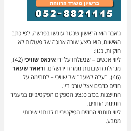
עו"ד נס בן נתן
פלילי
כלכלי
פשיעה חמורה
נוער
0505555110
ג'אבר הוא הראשון שנגזר עונשו בפרשה. לפי כתב
האישום, הוא ביצע שורה ארוכה של פעולות לא
שחר מנדלמן, שלומציון גבאי מנדלמן
חוקיות, כגון:
– משרד עורכי דין
פלילי
התמחות בייצוג בעבירות מין
ליווי אנשים – שנשלחו על ידי
אינאס שוויכי
(42),
0505522334
מנהלת חשבונות ממזרח ירושלים, ו
ראאד שעאר
(46), בעלה לשעבר של שוויכי – לחתימה על
עו"ד מוחמד סביחאת
חוזים כוזבים אצל עורכי דין.
פלילי
תעבורה
פשיעה כלכלית
התייצגות בכזב כנציג הספקים הפיקטיביים במעמד
0525077716
חתימת החוזים.
ליווי חותמי החוזים הפיקטיביים לנותני שירותי
עו"ד אורי רינצקי
מטבע.
פלילי
כלכלי
ניהול משפטים
0506216813