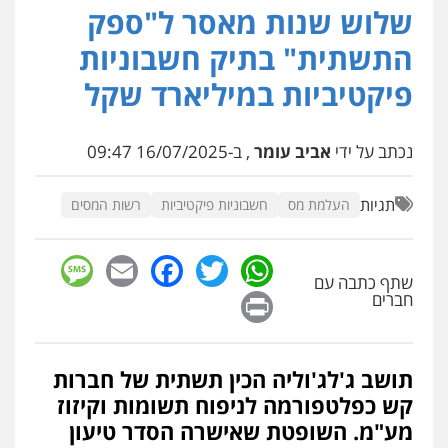
שלוש שנות מאסר ל"ספק
עו"ד אריה פטר
לשעבר סגן מנהל המחלקה הפלילית
התשתית" בתיק חשבוניות
בפרקליטות המדינה
0506217994
פיקטיביות במיליארד שקל
עו"ד נס בן נתן
נכתב על ידי
אביב עומר
, ב-16/07/2025 09:47
פלילי
כלכלי
פשיעה חמורה
נוער
0505555110
תגיות
העלמת מס
חשבוניות פיקטיביות
רשות המסים
שחר מנדלמן, שלומציון גבאי מנדלמן
– משרד עורכי דין
sage
Facebook
Email
WhatsApp
Twitter
פלילי
התמחות בייצוג בעבירות מין
שתף כתבה עם
Print
חברים
0505522334
עו"ד מוחמד סביחאת
תושב ג'לג'וליה הכין תשתית של חברות
פלילי
תעבורה
פשיעה כלכלית
קש כפלטפורמה לניפוח תשומות וקיזוז
0525077716
מע"מ. השופטת שאישרה הסדר טיעון