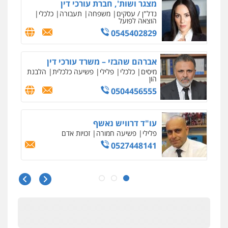
מצגר ושות', חברת עורכי דין
נדל"ן / עסקים
משפחה
תעבורה
כלכלי
הוצאה לפועל
0545402829
אברהם שהבזי – משרד עורכי דין
מיסים
כלכלי
פלילי
פשיעה כלכלית
הלבנת
הון
0504456555
עו"ד דרוויש נאשף
פלילי
פשיעה חמורה
זכויות אדם
0527448141
עו"ד שילה ענבר
פלילי
כלכלי
מיסים
הלבנת הון
ייעוץ לעורכי
דין
0506216097