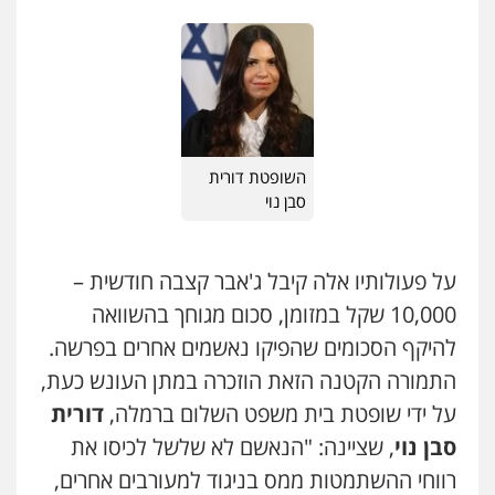
0506209859
עו"ד איהאב ג'לג'ולי
פלילי
מעצרים וחקירות
עורכי דין לענייני
אסירים
0505216700
השופטת דורית
סבן נוי
עו"ד אלון קריטי
פלילי
כלכלי
אלימות
סמים
מעצרים
0525544654
על פעולותיו אלה קיבל ג'אבר קצבה חודשית –
10,000 שקל במזומן, סכום מגוחך בהשוואה
להיקף הסכומים שהפיקו נאשמים אחרים בפרשה.
עו"ד אייל בסרגליק
פלילי
כלכלי
צווארון לבן
עורכי דין לענייני
התמורה הקטנה הזאת הוזכרה במתן העונש כעת,
אסירים
אזרחי
נדל"ן / עסקים
על ידי שופטת בית משפט השלום ברמלה,
דורית
0528488515
סבן נוי
, שציינה: "הנאשם לא שלשל לכיסו את
עו"ד יוסי חמצני
רווחי ההשתמטות ממס בניגוד למעורבים אחרים,