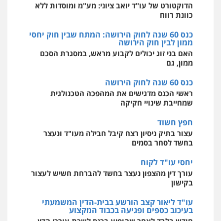
אסירים
עבירות מין
שירותים מקצועיים
ממון לבין חוק הירושה
לעורכי דין
האם בני זוג יכולים לקבוע מראש, במסגרת הסכם
0544500346
ממון, גם
כנס 60 שנה לחוק הירושה
ראשי הכנס מדגישים את המהפכה הטכנולגית
שמחייבת שינויי חקיקה
חפץ חשוד
עצור בתיק ניסיון רצח קיבל חבילה מעו"ד ונעצר
בחשד לסחר בסמים
יחסי עו"ד לקוח
עורך דין מהצפון נעצר בחשד להברחת חשיש לעצור
בקישון
עו"ד ליאור קצב הורשע בבית-הדין המשמעתי
בעיכוב כספים ופגיעה בכבוד המקצוע
חודש בלבד לאחר שהופיע בכנס לשכת עורכי הדין,
קצב הורשע
10 מיליון