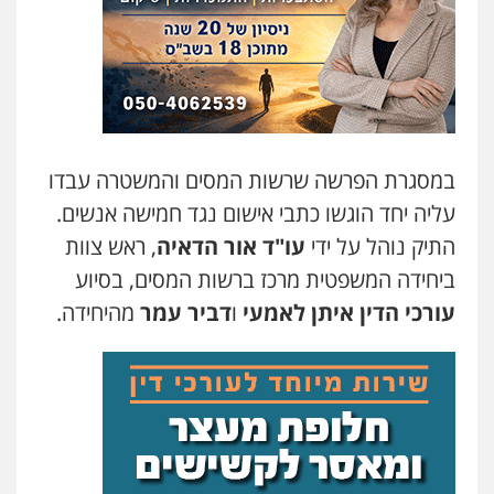
אברהם שהבזי – משרד עורכי דין
מיסים
כלכלי
פלילי
פשיעה כלכלית
הלבנת
הון
0504456555
עו"ד דרוויש נאשף
במסגרת הפרשה שרשות המסים והמשטרה עבדו
פלילי
פשיעה חמורה
זכויות אדם
עליה יחד הוגשו כתבי אישום נגד חמישה אנשים.
0527448141
התיק נוהל על ידי
עו"ד אור הדאיה
, ראש צוות
ביחידה המשפטית מרכז ברשות המסים, בסיוע
עו"ד שילה ענבר
עורכי הדין איתן לאמעי
ו
דביר עמר
מהיחידה.
פלילי
כלכלי
מיסים
הלבנת הון
ייעוץ לעורכי
דין
0506216097
עו"ד אריה פטר
לשעבר סגן מנהל המחלקה הפלילית
בפרקליטות המדינה
0506217994