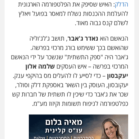
הדלק
: האיש שסיפק את הפלטפורמה הארגונית
עו"ד שאדי כבהא
להעלמת ההכנסות נשלח למאסר בפועל ויאלץ
פלילי
עורכי דין לענייני אסירים
לשלם קנס גבוה מאוד.
0525556970
הנאשם הוא
נאדר ג'אבר
, תושב ג'לג'וליה
שהואשם בכך ששימש בורג מרכזי בפרשה.
עו"ד ד"ר איתן פינקלשטיין
כלכלי
הלבנת הון
חילוט
ייעוץ לעורכי דין
ג'אבר היה "ספק התשתית" שנשכר על ידי הנאשם
0507061374
המרכזי בפרשה – איש העסקים
שלמה אלון
יעקבסון
– כדי לסייע לו להעלים מס בהיקפי ענק.
עו"ד רועי אטיאס
יעקובסון, העוסק בין השאר באספקת דלק וסולר,
משפט פלילי
פשיעה חמורה
צווארון לבן
שכר את ג'אבר כדי שיכין לו תשתית של חברות קש
525043999
כפלטפורמה לניפוח תשומות וקיזוז מע"מ.
מצגר ושות', חברת עורכי דין
נדל"ן / עסקים
משפחה
תעבורה
כלכלי
הוצאה לפועל
0545402829