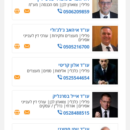
0522508109
פלילי
צווארון לבן
מס הכנסה
מע"מ
0506209859
אחסון אתרים
מהירות
הגנה
גיבוי
תמיכה
שירותים
מקצועיים לעורכי דין
עו"ד איהאב ג'לג'ולי
פלילי
מעצרים וחקירות
עורכי דין לענייני
אסירים
0505216700
מרכז התחלה חדשה
אסירים
עבירות מין
שירותים מקצועיים
לעורכי דין
עו"ד אלון קריטי
0544500346
פלילי
כלכלי
אלימות
סמים
מעצרים
0525544654
מאיה בלום, עו"ס, טיפול ושיקום
טיפול בהתמכרויות
שירותים מקצועיים
לעורכי דין
עו"ד אייל בסרגליק
פלילי
כלכלי
צווארון לבן
עורכי דין לענייני
0504062539
אסירים
אזרחי
נדל"ן / עסקים
0528488515
עו"ד ד"ר אבי שקד
עבירות כלכליות
הלבנת הון
חילוטים
עבירות פליליות
עו"ד יוסי חמצני