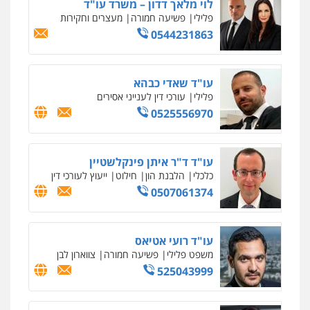
לוי מלאך דדון – משרד עו"ד
פלילי
פשיעה חמורה
מעצרים וחקירות
0544231863
עו"ד שאדי כבהא
פלילי
עורכי דין לענייני אסירים
0525556970
עו"ד ד"ר איתן פינקלשטיין
כלכלי
הלבנת הון
חילוט
ייעוץ לעורכי דין
0507061374
עו"ד רועי אטיאס
משפט פלילי
פשיעה חמורה
צווארון לבן
525043999